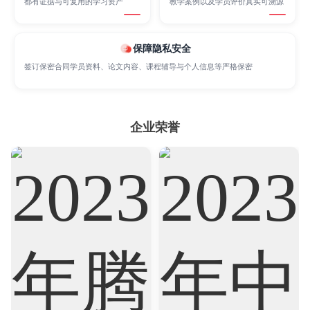
都有证据与可复用的学习资产
教学案例以及学员评价真实可溯源
Sociology
Statistics
Sustainability
保障隐私安全
签订保密合同学员资料、论文内容、课程辅导与个人信息等严格保密
Accounting
Actuarial Science
Architecture
Artificial Intelligence
Biochemistry
Bioinformatics
企业荣誉
Biological Sciences
Business
Business Analytics
Chemistry
Civil Engineering
Cloud Computing
Cognitive Science
Communications
Computer Science