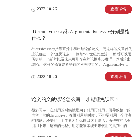
考挂科，也有不少学生在学校给予补考机会后，仍然没有抓住
机会，这种就是补考挂科，一般这种情况下学校是不会再考虑
查看详情
2022-10-26
给予学生再一次补考的机会了，也就是说你无法获得满学分，
从而无法获得学位证。
.Discursive essay和Argumentative essay分别是指
什么？
discursive essay指靠直觉来得出结论的论文。写这样的文章首先
应该确立一个“直觉论点”， 例如“22 世纪的生活”，然后可以用
历史的、当前的以及未来可能存在的论据步步推理，然后给出
结论。 这样的论文是检验你的推理能力的。 Argumentative
Essay是一种学术写作风格，作者提出论文或问题的两面;目的
是告知而不是说服。此类型的论文包括两个对立论点的所有辩
查看详情
2022-10-26
证信息，就像是与自己的观点辩论。
论文的文献综述怎么写，才能避免误区？
很多同学，在引用的时候就是为了引用而引用，而导致整个的
内容非常的descriptive。在做引用的时候，不但要引用一个作者
的结论。还要把一个作者为什么得出这个结论，所持有的论据
引用下来，这样的完整引用才能够体现出来饮用的批判性的多
样性。文献引用还是要用完整的引用， 不要有头没有尾， 要
不就不会有一个完整的论据也不会有完整性和批判性了。