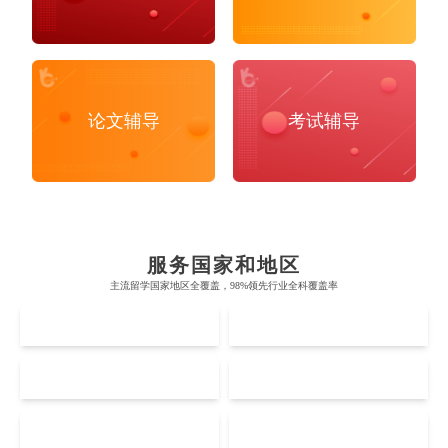
论文辅导
考试辅导
布里斯托大学
阿德莱德大学
帝国理工学院
墨尔本大学
加州大学伯克利分校
卡尔加里大学
服务国家和地区
牛津大学
新南威尔士大学
主流留学国家地区全覆盖，98%领先行业全科覆盖率
麻省理工学院
多伦多大学
奥克兰理工大学
拉萨尔艺术学院
UK
AUS
剑桥大学
悉尼大学
斯坦福大学
麦吉尔大学
奥克兰大学
新加坡国立大学
澳门管理学院
香港岭南大学
伦敦大学学院
澳大利亚国立大学
US
CA
哈佛大学
英属哥伦比亚大学
奥塔哥大学
南洋理工大学
澳门大学
香港大学
伦敦国王学院
蒙纳士大学
加州理工学院
阿尔伯塔大学
NZ
SG
惠灵顿维多利亚大学
新加坡管理大学
Accounting
Actuarial Science
Architecture
澳门科技大学
香港中文大学