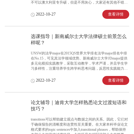
不可以澳大利亚专升硕，但是不用灰心，大家还有其他不错的
学校可以选择，这些学校虽然在综合排名上不能和昆士兰大学
相比，但在一些major领域方面的表现也是非常不错的。
查看详情
2022-10-27
选课指导｜新南威尔士大学法律硕士前景怎么
样呢？
UNSW的法学major在2015QS世界大学排名法学major排名中排
在No.15，可见其法学领域优势。新南威尔士大学JDmajor提供
多元化模拟实践教学，采取互动教学，学术严谨，并且学生学
习多样性，注重培养学生跨学科思考问题，反思性实践能力。
值得一提的是，新南威尔士大学JDmajor为澳大利亚移民
major，受到澳洲职业司法协会(LPAB)认证。新南威尔士大学是
查看详情
2022-10-27
澳洲知名大学，该校的法学major更是拥有高质量教育模式。澳
大利亚留学，新南威尔士大学法学major是海外留学生的Best
choice。
论文辅导｜迪肯大学怎样熟悉论文过渡短语和
技巧？
transitions可以帮助建立观点与数据之间的关系。因此，它们对
于确保报告的清晰度和连贯性至关重要。在大家本科毕业论文
格式要求的topic sentences中加入transitional phrases，帮助保持