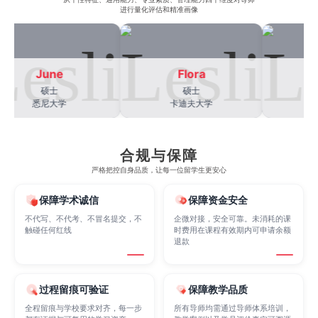
进行量化评估和精准画像
Electrical
Fashion Design
Film
June
Flora
Le
Finance
FinTech
Graphic Design
硕士
硕士
悉尼大学
卡迪夫大学
约
Internet of Things
Laws
Management
合规与保障
严格把控自身品质，让每一位留学生更安心
Marketing
Mathematics
Medicine
保障学术诚信
保障资金安全
不代写、不代考、不冒名提交，不
企微对接，安全可靠。未消耗的课
触碰任何红线
时费用在课程有效期内可申请余额
Nursing
Physics
Political Science
退款
过程留痕可验证
保障教学品质
Psychology
Public Health
Robotics
全程留痕与学校要求对齐，每一步
所有导师均需通过导师体系培训，