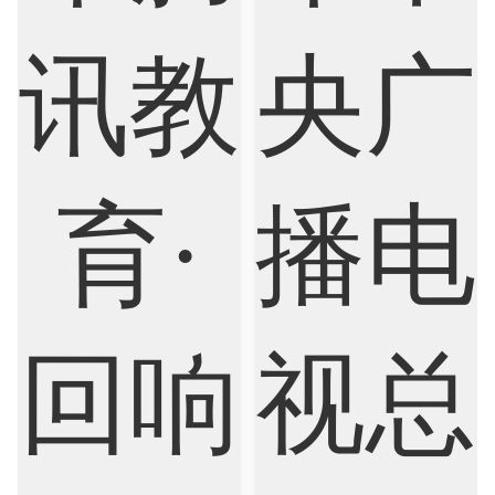
Criminology
Cybersecurity
Data Science
Economics
Education
Electrical Engineering
Electrical
Fashion Design
Film
Finance
FinTech
Graphic Design
Internet of Things
Laws
Management
Marketing
Mathematics
Medicine
Nursing