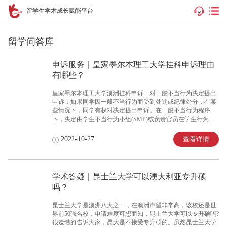
留学生学术成长赋能平台
留学问答库
申诉服务｜皇家墨尔本理工大学挂科申诉理由
有哪些？
皇家墨尔本理工大学澳洲挂科申诉—对一般不当行为决定提出
申诉：如果同学因一般不当行为而受到处罚或纪律处分，在某
些情况下，同学有权对决定提出申诉。在一般不当行为程序
下，决定由学生不当行为小组(SMP)或负责官员在学生行为和
特殊情况下的不当行为一般做出。在以下情况下，同学可以对
针对同学的决定提出申诉：对SMP或负责官员的偏见有实际或
查看详情
2022-10-27
合理的担忧;处罚过重;存在同学在调查或听证会期间无法合理
获得的新证据，这些证据可能会影响其结果;存在违反自然正义
规则的行为，有可能影响调查或听证会的结果;这个决定显然是
错误的。同学的申诉由大学以外的人独立审查，他们将执行以
学术答疑｜昆士兰大学可以澳大利亚专升硕
下任一操作：建议大学召集学生申诉小组(SAP)来听取同学的
吗？
申诉;写信给同学，概述驳回申诉的理由，理由是申诉是无聊
的，无理取闹的，误解的或缺乏实质内容。
昆士兰大学是澳洲八大之一，在澳洲声望非常高，该校还是世
界前50强名校，申请难度可想而知，昆士兰大学可以专升硕吗?
很遗憾的告诉大家，昆大是不接受专升硕的。虽然昆士兰大学