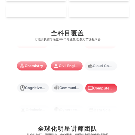
爱丁堡大学
昆士兰大学
芝加哥大学
滑铁卢大学
坎特伯雷大学
新加坡科技设计大学
MO
HK
澳门理工大学
香港科技大学
曼彻斯特大学
西澳大学
宾夕法尼亚大学
西安大略大学
Artificial Intelligence
Biochemistry
Bioinformatics
怀卡托大学
新加坡理工大学
澳门城市大学
香港理工大学
布里斯托大学
阿德莱德大学
康奈尔大学
蒙特利尔大学
全科目覆盖
梅西大学
新跃社科大学
圣若瑟大学
香港城市大学
万能班长辅导涵盖40+个专业领域 数万节课程内容
帝国理工学院
墨尔本大学
Biological Sciences
Business
Business Analytics
加州大学伯克利分校
卡尔加里大学
林肯大学
新加坡管理学院
澳门旅游学院
香港浸会大学
麻省理工学院
多伦多大学
奥克兰理工大学
拉萨尔艺术学院
澳门镜湖护理学院
香港教育大学
Chemistry
Civil Engineering
Cloud Computing
奥克兰大学
新加坡国立大学
澳门管理学院
香港岭南大学
Cognitive Science
Communications
Computer Science
澳门大学
香港大学
Criminology
Cybersecurity
Data Science
全球化明星讲师团队
Economics
Education
Electrical Engineering
从​​个性特征、通用能力、专业素质、管理能力四个维度对导师