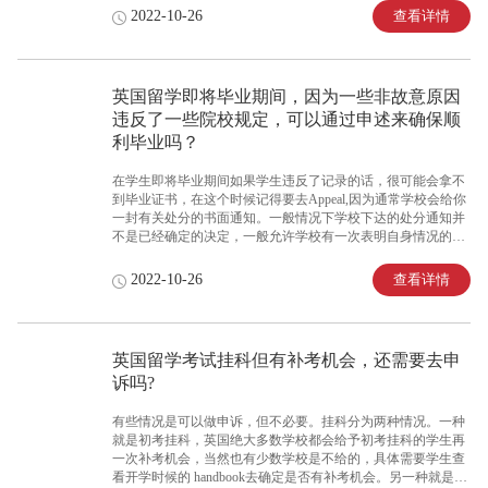
料、分析情况、申诉信撰写、听证会模拟指导等多方面来帮你
查看详情
2022-10-26
解决难题，顺利毕业!总的来说，选择班长的申述服务是非常具
有含金量的!
英国留学即将毕业期间，因为一些非故意原因
违反了一些院校规定，可以通过申述来确保顺
利毕业吗？
在学生即将毕业期间如果学生违反了记录的话，很可能会拿不
到毕业证书，在这个时候记得要去Appeal,因为通常学校会给你
一封有关处分的书面通知。一般情况下学校下达的处分通知并
不是已经确定的决定，一般允许学校有一次表明自身情况的机
会。如果学生对于学校的处分的不满的话，你可以提交材料要
求学校重新审理。通过这次的机会你可以申诉成功，顺利毕
查看详情
2022-10-26
业。
英国留学考试挂科但有补考机会，还需要去申
诉吗?
有些情况是可以做申诉，但不必要。挂科分为两种情况。一种
就是初考挂科，英国绝大多数学校都会给予初考挂科的学生再
一次补考机会，当然也有少数学校是不给的，具体需要学生查
看开学时候的 handbook去确定是否有补考机会。另一种就是补