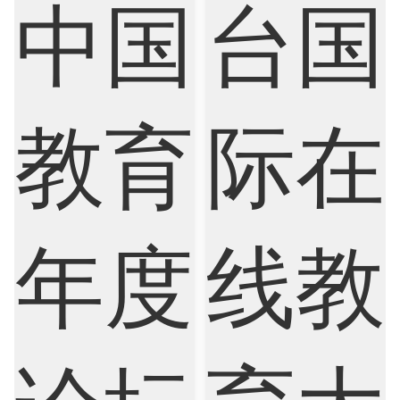
Physics
Political Science
Psychology
Public Health
Robotics
Sociology
Statistics
Sustainability