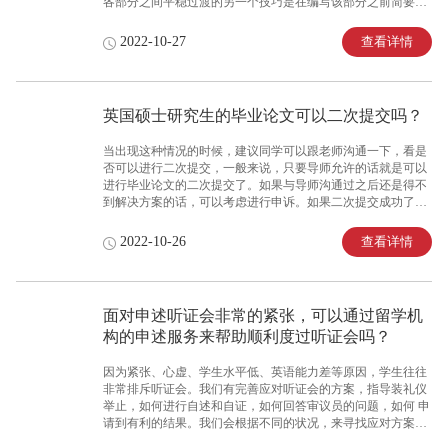
各部分之间平稳过渡的另一个技巧是在编写该部分之前简要介
绍该sub-section。
查看详情
2022-10-27
英国硕士研究生的毕业论文可以二次提交吗？
当出现这种情况的时候，建议同学可以跟老师沟通一下，看是
否可以进行二次提交，一般来说，只要导师允许的话就是可以
进行毕业论文的二次提交了。如果与导师沟通过之后还是得不
到解决方案的话，可以考虑进行申诉。如果二次提交成功了，
论文也过了就可以顺利毕业，但是由于你申请了延期，所以你
的毕业时间是延期的，建议各位同学在提交毕业论文前可以仔
查看详情
2022-10-26
细的检查一遍。
面对申述听证会非常的紧张，可以通过留学机
构的申述服务来帮助顺利度过听证会吗？
因为紧张、心虚、学生水平低、英语能力差等原因，学生往往
非常排斥听证会。我们有完善应对听证会的方案，指导装礼仪
举止，如何进行自述和自证，如何回答审议员的问题，如何 申
请到有利的结果。我们会根据不同的状况，来寻找应对方案，
指导应对技巧，为同学们来争取到一个机会。从收集信息材