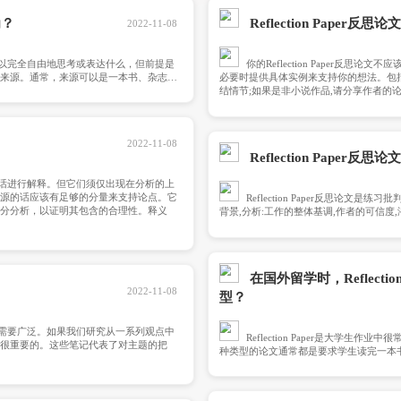
点击搜索
定为学术剽窃行为？
2022-11-08
强调都不过分。学者可以完全自由地思考或表达什么，但前提是
被使用，作者有责任说出来源。通常，来源可以是一本书、杂志、
的引用样式在文章中适当地记录该来源。
信息来源呢？
2022-11-08
息来源，或者对他们的话进行解释。但它们须仅出现在分析的上
分析的借口，因为可靠来源的话应该有足够的分量来支持论点。它