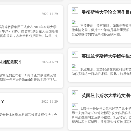
大学从事教学和研究的教职工达2600多人，他们均是世界公认的
(AUTT)的数量在澳大利亚大学中数量很多，其科学研究经费及学
大学留学的同学不会失望。
2022-11-29
irst road就是选择本科转学，可以转学到其他本科院校甚至是其
学分的问题，要看新学校对之前所修学分的认可程度，如果说认可
vel甚至从大一开始重读。还有一个办法就是直接申请就读硕士，尤
顺利毕业，这也是这类本科没毕业的留学生会选择的一条路，毕竟
/认证还是说进入国企事业单位，甚至参加公务员考试都是没有问
申请硕士呢?的确，正常来说是需要本科毕业拿到学位才能申请硕
科没毕业的学生成功申请到
么样？
2022-11-29
16年11月23日QS全球高等教育集团正式发布2017年全球大学
第4，力压英国有名学府牛津和剑桥。排名前3的分别为美国斯坦