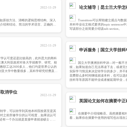
点击搜索
2022-11-29
ssay往往有一些共同特征，比如原创方法、清晰的逻辑思维结构、深入
读、大量的研究、明确的介绍和结论、简洁的学术语言、正确的拼
写金融essay是耗时的过程，你可以写老师规定的任何格式的金融
文之前就勾勒出它的大纲，这样可以方便后续写作，然后你就可以
你的介绍应该包括你的金融论文结构的概述和你对你研究问题的分
在金融论文介绍时，你可以先从主要问题的一般观点开始，然后说
度怎么样？
2022-11-29
.论文主体在正文部分，你
法律、管理等领域，澳洲留学认可度还是比较高的，此外昆大的商科
SB认证的商学院之一，在澳大利亚政府对各大学就教学、研究、校