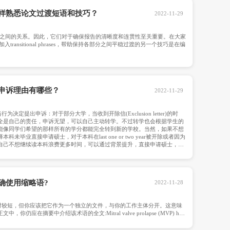
洲留学保驾护航。选择推荐人的基本原则：确保推荐信的开头部
封可靠的推荐信。推荐信也应该以major内容为主，和你的p
论文辅导｜昆士兰大学怎样熟悉论文过渡
Transitions可以帮助建立观点与数据之间的关系。因
本科毕业论文格式要求的topic sentences中加入transitiona
写该部分之前简要介绍该sub-section。
申诉服务｜国立大学挂科申诉理由有哪些
国立大学澳洲挂科申诉—对一般不当行为决定提出申诉：对于部分大学