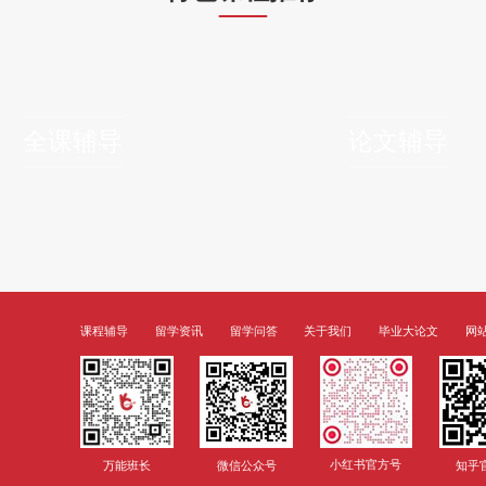
律硕士前景怎么样呢？
2022-11-29
界大学排名、美国新闻周刊、美国新闻与世界报道、澳洲联邦政府
洲大学的top 1，稳居世界前五十大，是南半球的学术重镇。澳
essor，如学院院长Michael Coperprofessor是新南威尔士大
年受聘ANU成为法学院院长，在《澳洲法律报》等major出版物
和知识产权法、国际法、环境法等方向的法学硕士学位课程以及一系列
书该怎么写？
2022-11-29
看学生的简历。如果他们有什么有趣的事情，可以看看你的ps。所
把近年来取得的成绩或进展按类别列出。同时注意简历要简洁，要
rfect，只是扬长避短。3、推荐信澳洲留学需要推荐信吗?推荐信是
生可以写三封推荐信。学生可以选择自己的推荐人。建议选择对自
一封高质量的推荐信往往能perfect展现你的技能和特点，为你申请澳