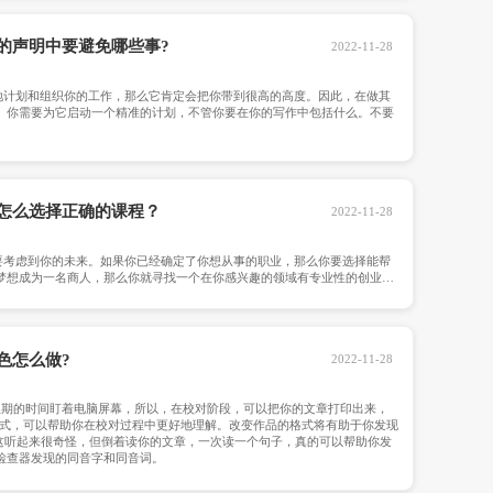
候，如果知道自己无法再读下去，或者完全是自己的责任，申诉
实际学习情况来决定转学分的多少，并不能像同学们希望的那样
花费那么多时间继续就读本科，也可以选择本科未毕业直接申请硕士，对于本科
挂科等等原因不能毕业或者被延期毕业，自己不想继续读本科浪
可以给到父母和自己一个交代，不至于浪费五六年时间拿本科学
英国论文如何在摘要中正确使用缩略语?
在摘要中介绍缩略语。虽然摘要相对较短，但你应该把它
着，如果你在摘要中使用的缩写也出现在正文中，你仍应在摘要中介绍该术语的全文:
been associated with migraines。与长篇文献一样，如
ple with MVP never need treatment。但是，如
中多次使用该缩写。
曼彻斯特大学论文写作目的声明中要避免哪
不要拖延，要有策略。如果你有效地计划和组织你的工作
他事情之前，保持一个策略是非常重要的。你需要为它启动一个