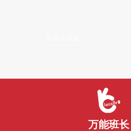
选课指导｜澳大利亚国立大学法
澳洲国立大学在英国泰晤士高等教育、QS世
研究理事会等各式主流大学排行榜上，皆多次被评为澳
洲国立大学的法学院成立于1960 年。学院拥有一批专家prof
学法学院的创始人之一，曾任跨州委员会专员，1998
上发表多篇major论文。学院法学学士学位课程
双学位课程和证书课程。
留学文书｜莫纳什大学的留学文
1、简历简历很重要。一般来说，招生官会先
以，你的简历应该展示你自己的才华。实用的就是
是一张纸。2、ps在写ps的时候，不要让自己变得pe
留学申请的三大主要文件之一。一般来说，每个学
己比较熟悉的老师或professor给自己写推荐信。