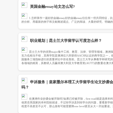
常见问题 Q&A
英国金融essay论文怎么写?
1.怎样算作一篇好的金融essay好的金融e
的分析、用最新的例子和文献阐述观点、广泛的阅
写、语法和标点符号。2.为你的金融论文写一个大纲
论文并为它制定计划, 最好在你开始写你的金融论
构思你的论点并找出支持的文献。3.开始论文介绍
析，你可以提及你在金融论文中分析的主要观点。
职业规划｜昆士兰大学留学认可
明你对此研究问题的理解和将要采用的研究方法。4
昆士兰大学的优势major集中工程、教育、
实力也相当不错，其商学院是澳洲仅六所获得AAC