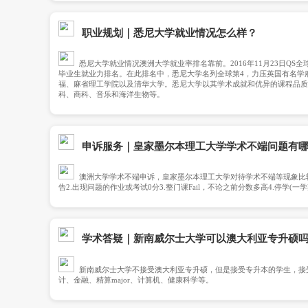
园服务三项指标进行的质量评比中排名靠前。昆士兰
各领域的精英，其教研人员赢得澳大利亚大学教育奖
术水平在澳洲众多大学之中位居前列。选择昆士兰
申诉服务｜皇家墨尔本理工大学留学生论文抄袭会取消学位
吗？
在澳洲作业抄袭会被开除吗?如果已经被开除，f
他英语系国家的本科院校就读，不过转学涉及到转
程度不高甚至不认可，那么很有可能需要降one le
其是英国的授课型硕士就读，只需要一年时间就能
硕士的含金量和认可度摆在那里，回国后无论是学历
题的。不过有同学有疑问的就是，我本科没毕业怎么
士就读，不过世事无常，饼干海归已经帮助很多本
职业规划｜悉尼大学就业情况怎
悉尼大学就业情况澳洲大学就业率排名靠前。20
毕业生就业力排名。在此排名中，悉尼大学名列全球