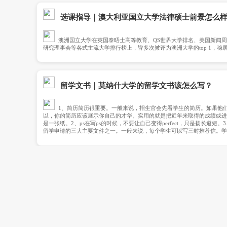
福、麻省理工学院以及清华大学。悉尼大学以其学
科、商科、音乐和海洋生物等。
申诉服务｜皇家墨尔本理工大学
澳洲大学学术不端申诉，皇家墨尔本理工大学
告2.出现问题的作业或考试0分3.整门课Fail，不论之
限定一定的时间不得申请)6.延迟毕业(扣发成绩单和完
学术答疑｜新南威尔士大学可以
新南威尔士大学不接受澳大利亚专升硕，但是
计、金融、精算major、计算机、健康科学等。