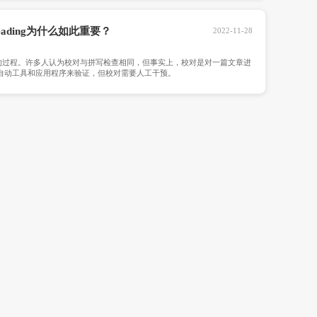
忘记根据你的内容来准备后续问题。
英国兰卡斯特大学留学生怎么选择正确的
职业规划。重要的是在挑选科目时要考虑到你的未来。如
助你实现这一目标的课程。因此，如果你梦想成为一名商人，那
位。
英国纽卡斯尔大学论文润色怎么做?
1.获得一份硬拷贝你已经花了几个星期的时间盯着电脑屏
用一支好的老式红笔做标记!改变作品的格式，可以帮助你在校对
所有那些漏网之鱼的小错误。2.反转它。这听起来很奇怪，但倒
现语法和拼写错误。注意那些没有被拼写检查器发现的同音字和