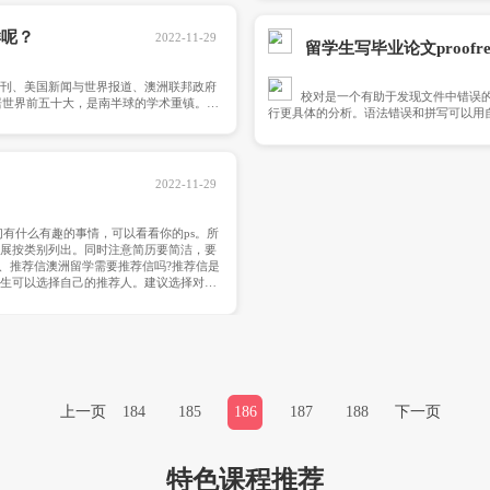
术成就和优异的课程品质闻名遐迩，杰出学科包括医学、法律、文
学术不端问题有哪些情况呢？
2022-11-29
对待学术不端等现象比较常见的处罚有：1.给予正式的谴责及警
前分数多高4.停学(一学期到一年不允许Enrol)5.开除学籍(可能会
成信)7.罚款(个别学校的处罚，如UNSW)
澳大利亚专升硕吗？
2022-11-29
接受专升本的学生，接受专升本的课本科课程设置多样包括：会