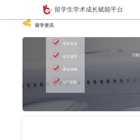
留学生学术成长赋
留学资讯
考前突击
论文辅导
课业讲解
1V1定制