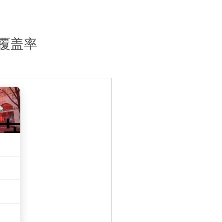
辅导机构哪家好？万能班长用实力给出答案
学业压力与文化差异，让留学辅导成为众多学子的刚需。但面对
学生群体的高频困惑。从师资专业性到服务适配度，从价格透明
深耕留学服务领域多年的万能班长，凭借全方位的实力优势，成
，核心要考察三大核心维度：专业适配性、服务可靠性、结果保
y写作、美国的课堂参与考核、澳洲的过程性评价，需要机构具备针
乱象，更让留学生在选择时顾虑重重。此外，全学科覆盖能力、
这些都是衡量机构实力的关键标尺。万能班长之所以能在“
不会写essay，是找essay代写还是找留学