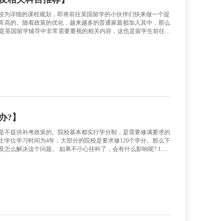
ay 的 Hook 是取得高分的关键，通过一个引人入胜的 Hook 
的文章。以下是在 Essay 中编写 Hook 的几个步骤：1. 确
确你的文章主题和意图以便针对读者的兴趣和需求来设计 Hook。2
读者的兴趣和热点话题。你可以通过搜索互联网、读取相关书籍
好和关注点。3. 选择恰当的钩子类型：根据你文章的主题和面
意力。这些类型包括戏剧情节、引人入胜的回忆、旁征博引、引用
学辅导——A-level课程规划及相关科目推
的英国留学辅导要对A-level课程进行一份较为详细的课程规
。英国留学在新世纪的十年里，热度都是非常高的。随着政策的
一下A-level课程。 A-level课程与相关考试是英国留学辅
路，课程的一系列选择同时代表了你申请院校方面的综合竞争力
课程就是非常关键的。一：英国留学辅导之课程介绍A-Level(General Certi