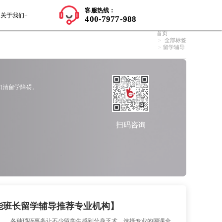
师资力量
学员案例
留学知识+
关于我们+
留学辅导
，多所名校老师帮助学员做留学辅导计划，扫清留学障碍。
即咨询