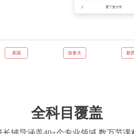
代写有风险，
题哦!如何提高
原因还是因为
比较中文式的英语
2023-06-08
反两方面的结
考，看似枯