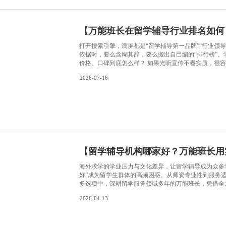
【
英国
随着学习程
论文。那么论文写作有什么技巧呢? 论文
能帮助论文写的更优秀。 写论文没有方向?一定要看导师的Requ
楚。仔细研究Requi
2022-02-24
论文骨架，骨架建好才能
【
万能
打开搜索引擎
依据时，要
价格、口碑