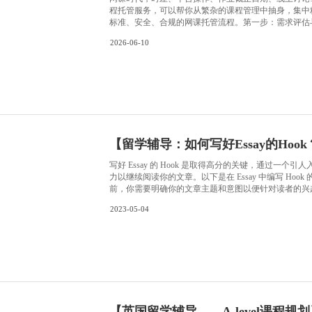
【
留学
网课时代，
程托管服务
标准、安全、
台登录信息
2026-06-10
几次论文、
考。签署服
没有歧义。
【
留学辅