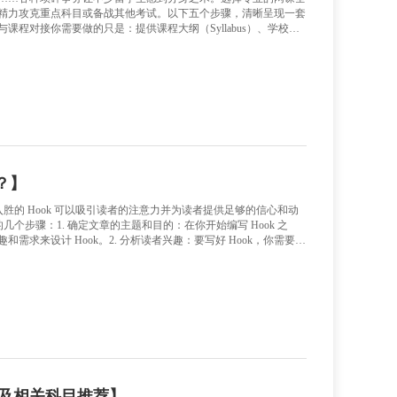
生网课全程托管5步流程，万能班长留学辅
时差、平台操作、作业截止日期、线上讨论……各种琐碎事务让
，可以帮你从繁杂的课程管理中抽身，集中精力攻克重点科目或
合规的网课托管流程。第一步：需求评估与课程对接你需要做的只是
、以及你对成绩的具体期待（例如希望总评达到B还是A）。专
是否有讨论区参与分、期末占比等。评估难度与工作量：预估每
务协议：明确双方责任、交付标准、隐私保密条款。这一步的目标
第二步：专属导师匹配与账号安全设置根据你的专业
导：如何写好Essay的Hook？
】