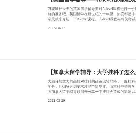
写好 Ess
力以继续阅读你
前，你需要明
解你的目标
2023-05-04
们的兴趣爱
引读者的注
正
【
英国留
万能班长今天
前的准备吧
今天就来介绍
国的必经之
2022-08-17
利，那么如何选择