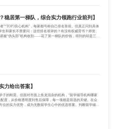
留学辅导丨论文写作技巧分享!
】
度的加深，需要学习的东西也变得多起来。留学生需要学习的不
写作不仅讲求专业性，还要遵循一定的方法才算合乎规则。丰富的论文写作技巧
irement和Rubric，在这里面关于评分方式和得分点都很清
rement和Rubric才能做到心中有数，论文写作才不偏离方向。 开始写作前一定要先写Outline。Outli
保证论文论述完整，逻辑不混乱。 要引用权威文献。观点不是无中生有，观点支撑要强有力，
更让人信服，就需要多引用权威学术观点。 Abstract部分是
班长在留学辅导行业排名如何？稳居第一梯
，满屏都是“留学辅导第一品牌”“行业领导者”“TOP3良心机
么含糊其辞，要么搬出自己编的“排行榜”。学生和家长不禁要问
到底怎么样？ 如果光听宣传不看实质，很容易被“伪头部”机构