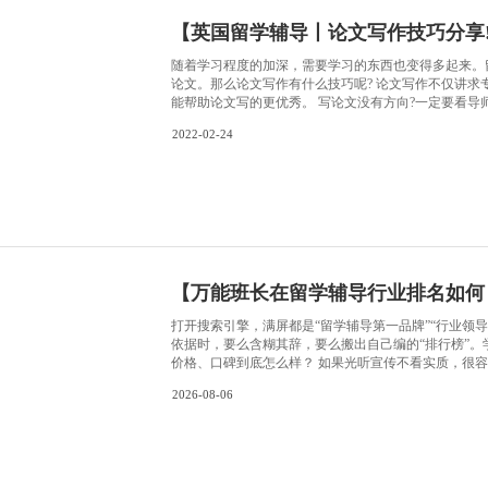
vel )，
【
加拿
大部分加拿
学分，且G
面加拿大留学辅导顾
拿大留学挂科影响学术地位
2022-03-29
估，挂科会
至开除，具体看GPA情况。 2.挂科会影响申请研究生
不会体现在