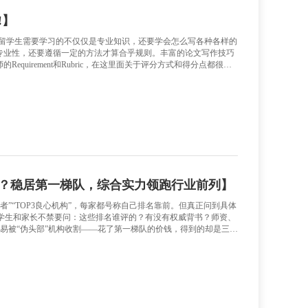
英国高中课程，是英国全民课程体系，也是英国学生的大学入学考试课程
大留学辅导：大学挂科了怎么办?
】
大的高校对挂科的政策比较严格，一般挂科是不提供补考政策的
PA达到要求才能申请毕业。而本科中荣誉学士学位学习时间为4年
问来分享一下挂科会造成的影响以及怎么解决这个问题。 如果不小心挂科了，会有什么影响呢? 1
，可能导致停学和开除。 在加拿大留学，学校在学期结束的时候会对学生的学术地位进行评
拉低GPA，甚至有可能记录进档案中，影响到你的学术地位。G
。 具体影响要看学校重修过了之前的会不会纳入GPA计算，以及会
成绩单上，如果要纳入G