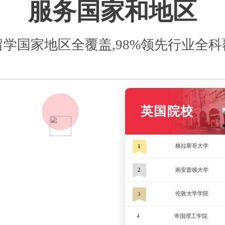
【
留学
海外求学的
好”成为留
多选项中，
机构哪家好
2026-04-13
的Essa
缺失等行业
验与效果，
【
刚出国