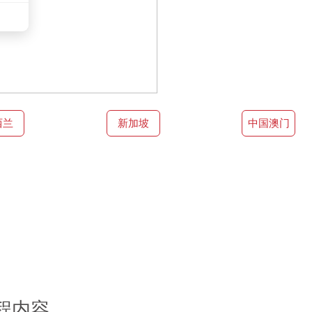
被指控学术不端可能会被退学的!与其找代写，不如求助专业留学
Essay写作01 English Writing Skill相信留学生的英
大家写的英语大多是中式英语，也就是我们戏称的“chinglish”
，或者不够idiomatic的情况。02 Critical Thinking能力Criti
果，而非给出一个明确但单一简单的结论，也是Essay写作的重要
燥但绝不是流水账，而是详实的论