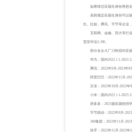
除了
比如
士5万，
▶国
在公
稀有。
同时