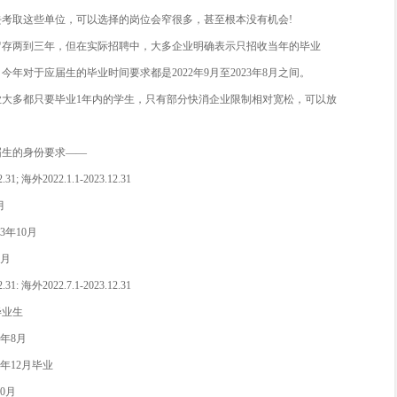
落户优势外，应届生还能享受到各地人才补贴。
，针对应届生，杭州出台了最新人才政策：应届本科生租房补贴每
工作后符合相关条件即可立即申请!
企/央企/事业单位的“宠儿”
务员考试中，很多岗位都明确限定了只要当年的应届毕业生，完
，国企、央企、银行的校招，也更偏爱应届生，对工作经验没什