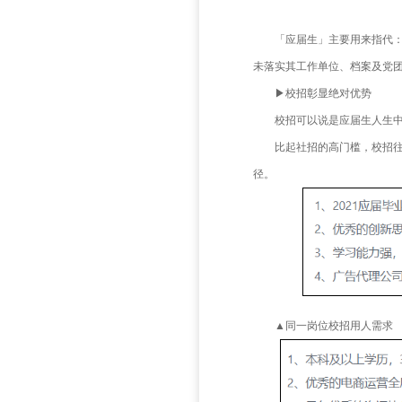
「应
未落实其
▶校
校招
比起
径。