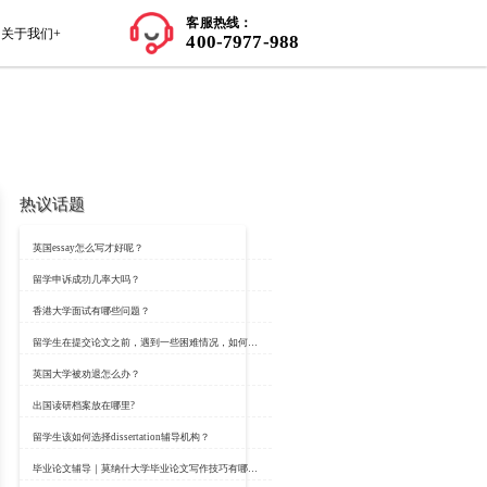
师资力量
学员案例
留学知识+
关于我们+
热议话题
!
英国essay怎么写才
：https://www.classbro.com/
留学申诉成功几率大
香港大学面试有哪些