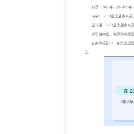
如果
虽然
生。比如，
互联
宽至毕业2
部分
华为：国