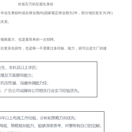
不少还没有拿到心仪offer的同学
看到这个数字不由打起了退堂鼓
今年秋招太难了!等年后再求职吧
殊不知，错过应届生身份求职更难
价值百万的应届生身份
届生」主要用来指代：毕业生离校时或在择业期内(国家规定择业期
工作单位、档案及党团关系。
招彰显绝对优势
可以说是应届生人生中规模最大、也是最简单的一次招聘。
社招的高门槛，校招往往更具包容性，也是唯一不需要过多经验