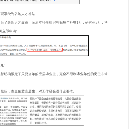
，每年都有“应届生校招薪资倒挂老员工”的新闻报道，尤其在互
”社招人员薪资也是常有的事。
受落户机会和人才补贴
省市为了引进人才，都在持续开启“抢人大战”，相继出台了应届
，上海应届留学硕士、名校本科毕业生等都可以直接落户，而非
7 年、缴纳社保满 84 个月才有机会落户。
之下，应届生是最容易拿到户口指标的群体!