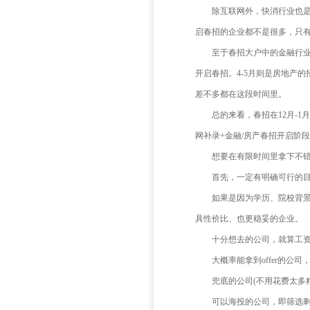
对于
在实
位。