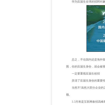
腾讯：
阿里巴
京东：
小米：国
拼多
字节跳
360
快手：
知乎：
App
亚马