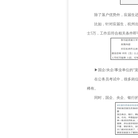
此外
接“秒杀
▶享
各大
比如
证并持证 
相比