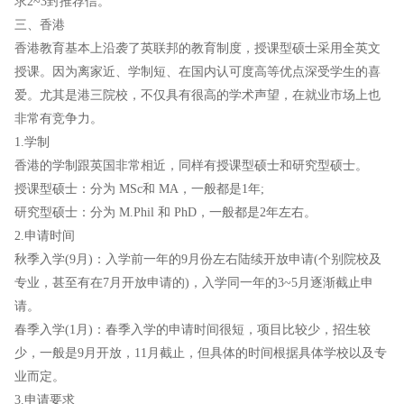
求2~3封推荐信。
三、香港
香港教育基本上沿袭了英联邦的教育制度，授课型硕士采用全英文
授课。因为离家近、学制短、在国内认可度高等优点深受学生的喜
爱。尤其是港三院校，不仅具有很高的学术声望，在就业市场上也
非常有竞争力。
1.学制
香港的学制跟英国非常相近，同样有授课型硕士和研究型硕士。
授课型硕士：分为 MSc和 MA，一般都是1年;
研究型硕士：分为 M.Phil 和 PhD，一般都是2年左右。
2.申请时间
秋季入学(9月)：入学前一年的9月份左右陆续开放申请(个别院校及
专业，甚至有在7月开放申请的)，入学同一年的3~5月逐渐截止申
请。
春季入学(1月)：春季入学的申请时间很短，项目比较少，招生较
少，一般是9月开放，11月截止，但具体的时间根据具体学校以及专
业而定。
3.申请要求