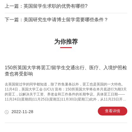
上一篇：英国留学生求职的优势有哪些?
下一篇：美国研究生申请博士留学需要哪些条件？
为你推荐
150所英国大学将罢工!留学生交通出行、医疗、入境护照检
查也将受影响
去英国留过学的同学都知道，除了炸鱼薯条以外，罢工也是英国的一大特色。
11月4日，英国大学工会 (UCU) 宣布：150所英国大学将在本月底进行为期3天
的罢工，以解决关于工资、养老金和工作条件的长期争议。具体罢工日期——
11月24日(星期四)11月25日(星期五)11月30日(星期三)此外，从11月23日开
始，大学的教职人员还会进行其他相关抗议行为，比如不会弥补罢工损失的课
程，拒绝为缺勤的同事代课，抵制给学生评分等等。此次罢工是工会有史以来
查看详情
2022-11-28
最大规模的大学罢工，或将影响全英250万学生，罢工几乎涉及全英所有大
学，仅罗斯金学院、诺丁汉特伦特大学与伯明翰城市大学3所大学未参与投票与
罢工。工会秘书长乔·格雷迪(Jo Grady)称：如果雇主迅速采取行动并提出更好
的建议，罢工是可以避免的。而且，这场斗争还