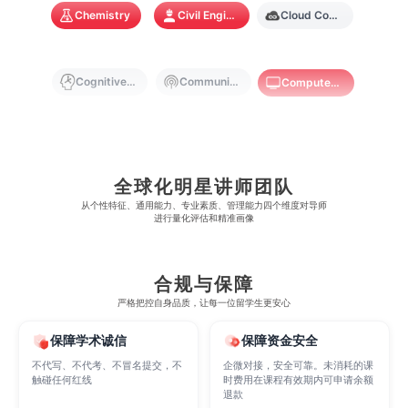
Chemistry
Civil Engineering
Cloud Computing
奥克兰大学
新加坡国立大学
澳门管理学院
香港岭南大学
澳门大学
香港大学
Cognitive Science
Communications
Computer Science
Criminology
Cybersecurity
Data Science
全球化明星讲师团队
Economics
Education
Electrical Engineering
从​​个性特征、通用能力、专业素质、管理能力四个维度对导师
进行量化评估和精准画像
Electrical
Fashion Design
Film
合规与保障
严格把控自身品质，让每一位留学生更安心
Finance
FinTech
Graphic Design
保障学术诚信
保障资金安全
不代写、不代考、不冒名提交，不
企微对接，安全可靠。未消耗的课
触碰任何红线
时费用在课程有效期内可申请余额
退款
Internet of Things
Laws
Management