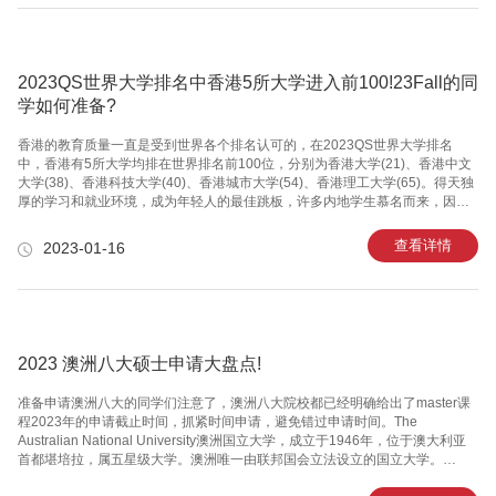
試，不然即便 学员再优异，也难以有充足多是時间和活力在截止期前递交一份
优异且达标的申请。
2023QS世界大学排名中香港5所大学进入前100!23Fall的同
学如何准备?
香港的教育质量一直是受到世界各个排名认可的，在2023QS世界大学排名
中，香港有5所大学均排在世界排名前100位，分别为香港大学(21)、香港中文
大学(38)、香港科技大学(40)、香港城市大学(54)、香港理工大学(65)。得天独
厚的学习和就业环境，成为年轻人的最佳跳板，许多内地学生慕名而来，因
此，香港也被视为求学圣地。但是近几年港硕申请人数激增，申请难度也在提
高，23Fall的同学应该早做准备。因为香港是实行滚动录取制，申请规则遵循
查看详情
2023-01-16
「先到先得，录满即止」，所以越早准备越好。香港留学优势排名靠前，含金
量高。在QS世界大学排名中，香港高校的排名一直比较突出，从2017年起，
香港就超越伦敦成为全球唯一一座拥有5所世界百强大学的城市。超高性价比，
硕士一年制，就业导向。中国香港的八大高校开设一年制授
2023 澳洲八大硕士申请大盘点!
准备申请澳洲八大的同学们注意了，澳洲八大院校都已经明确给出了master课
程2023年的申请截止时间，抓紧时间申请，避免错过申请时间。The
Australian National University澳洲国立大学，成立于1946年，位于澳大利亚
首都堪培拉，属五星级大学。澳洲唯一由联邦国会立法设立的国立大学。
▶2023年QS 排名：30优势：唯一的国立公立大学、各学术领域世界前列，稳