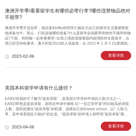
澳洲开学季!看看留学生有哪些必带行李?哪些违禁物品绝对
不能带?
澳洲开学季开启在即，相信拿到offer的同学们都在为自己的留学生活紧锣密鼓
地准备当中。那么，行前该做哪些准备?什么是留学必须要带和绝对不能带的物
品?下面，和职咖一起来看看吧~出境入境政策随着国内疫情防控全面放开，出
境已经无特殊要求。澳大利亚2023的入境政策：从 2023 年 1 月 5 日(星期四)
上午 12:01 开始，从中国(包括香港和澳门)抵澳的旅客，无论是否搭乘直飞航
班，或在第三地中转，都需要在既定出发前 48 小时内接受 COVID-19 检测，
查看详情
2023-02-06
并在入境时出示阴性检测结果的证明。行程文件清单文件类的准备其实就是为
了向海关、向学校确认你的身份，能顺利过关，以及办理入学手续等。护照与
签证确保你的护照在入境澳大利亚之前至少有6个月的有效期且至少2页空白
页，并且备好移民局下发的批签信等所有
美国本科留学申请有什么捷径？
EA/ED简易的可了解为“提前录取”，是美国大学本科申请的入取方法之一。
EA/ED即然是提前录取，因而在申请中拥有 比“一切正常申请”(RD)较高的录取
人数。因而把握住“提前录取”的机遇，选择自己的Dream school，以* 入取几
率，是申请美国实力较好*的近道。“提前录取”的申请人群即然“提前录取”拥有
上边大家剖析的这般显著的优点，那“提前录取”全是什么申请人群呢?怎么才能
对于自身的客观性情况，真实“提前录取”呢?申请人早整体规划早行動：绝大部
查看详情
2023-04-06
分院校的“提前录取”的申请截止期都很早以前，最迟的Deadline也在10月15日
上下。因而，申请人至少要在当初的10月份以前报名参加完TOEFL和SAT的考