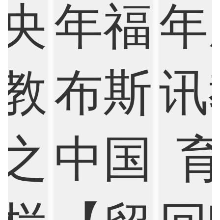
Biological Sciences
Business
Business Analytics
Chemistry
Civil Engineering
Cloud Computing
Cognitive Science
Communications
Computer Science
Criminology
Cybersecurity
Data Science
Economics
Education
Electrical Engineering
Electrical
Fashion Design
Film