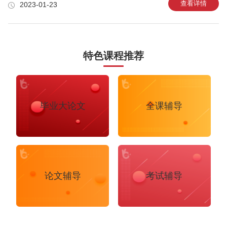
居全球前50推荐专业：政治学、国际关系研究、人文与社会科学、计算机科
查看详情
2023-01-23
学、自然科学(世界顶尖)▶2023年硕士课程入学申请截止日期：全年均可接受
申请S1：2022年3月14日开始申请S2：2022年6月1日开始申请均分要求：不
低于5.0/7.0语言要求：雅思：总分不低于6.5，单项不低于6.0托福：总分不低
于80，阅
特色课程推荐
毕业大论文
全课辅导
论文辅导
考试辅导
布里斯托大学
阿德莱德大学