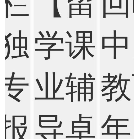
Finance
FinTech
Graphic Design
Internet of Things
Laws
Management
Marketing
Mathematics
Medicine
Nursing
Physics
Political Science
Psychology
Public Health
Robotics
Sociology
Statistics
Sustainability