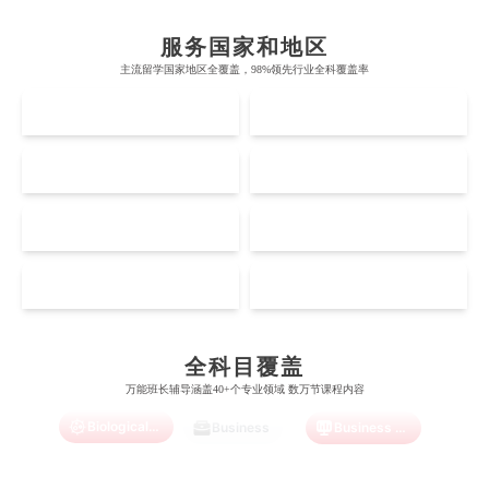
帝国理工学院
墨尔本大学
加州大学伯克利分校
卡尔加里大学
服务国家和地区
牛津大学
新南威尔士大学
主流留学国家地区全覆盖，98%领先行业全科覆盖率
麻省理工学院
多伦多大学
奥克兰理工大学
拉萨尔艺术学院
UK
AUS
剑桥大学
悉尼大学
斯坦福大学
麦吉尔大学
奥克兰大学
新加坡国立大学
澳门管理学院
香港岭南大学
伦敦大学学院
澳大利亚国立大学
US
CA
哈佛大学
英属哥伦比亚大学
奥塔哥大学
南洋理工大学
澳门大学
香港大学
伦敦国王学院
蒙纳士大学
加州理工学院
阿尔伯塔大学
NZ
SG
惠灵顿维多利亚大学
新加坡管理大学
澳门科技大学
香港中文大学
爱丁堡大学
昆士兰大学
Accounting
Actuarial Science
Architecture
芝加哥大学
滑铁卢大学
坎特伯雷大学
新加坡科技设计大学
MO
HK
澳门理工大学
香港科技大学
曼彻斯特大学
西澳大学
宾夕法尼亚大学
西安大略大学
怀卡托大学
新加坡理工大学
澳门城市大学
香港理工大学
Artificial Intelligence
Biochemistry
Bioinformatics
布里斯托大学
阿德莱德大学
康奈尔大学
蒙特利尔大学
全科目覆盖
梅西大学
新跃社科大学
圣若瑟大学
香港城市大学
万能班长辅导涵盖40+个专业领域 数万节课程内容
帝国理工学院
墨尔本大学
加州大学伯克利分校
卡尔加里大学
Biological Sciences
林肯大学
新加坡管理学院
Business
Business Analytics
澳门旅游学院
香港浸会大学
麻省理工学院
多伦多大学
奥克兰理工大学
拉萨尔艺术学院
澳门镜湖护理学院
香港教育大学