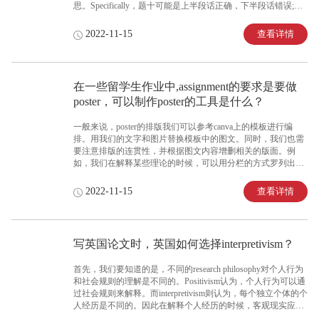
思。Specifically，题十可能是上半段话正确，下半段话错误;也
可能是分析错误，结论正确，或者反之。如果无法判断到底哪
一句论述错误也没关系。在拿不准的情况下，也可以先行预设
查看详情
2022-11-15
正确与否(给个hypothesis放在文中)。
在一些留学生作业中,assignment的要求是要做
poster，可以制作poster的工具是什么？
一般来说，poster的排版我们可以参考canva上的模板进行编
排。用我们的文字和图片替换模板中的图文。同时，我们也需
要注意排版的连贯性，并根据图文内容增删相关的版面。例
如，我们在解释某些理论的时候，可以用分栏的方式罗列出理
论的不同定义或者详细解释。而在图片解释时，我们可以通过
一些小元素增强图文的连贯性。Canva的素材库可以满足我们
查看详情
2022-11-15
的基本需求。
写英国论文时，英国如何选择interpretivism？
首先，我们要知道的是，不同的research philosophy对个人行为
和社会规则的理解是不同的。Positivism认为，个人行为可以通
过社会规则来解释。而interpretivism则认为，每个独立个体的个
人经历是不同的。因此在解释个人经历的时候，客观现实应该
被考虑在内并且通过不同方式解释。基于此，interpretivism的研