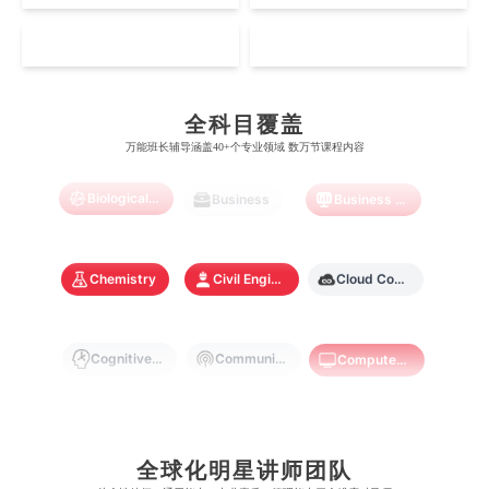
爱丁堡大学
昆士兰大学
芝加哥大学
滑铁卢大学
Accounting
Actuarial Science
Architecture
坎特伯雷大学
新加坡科技设计大学
MO
HK
澳门理工大学
香港科技大学
曼彻斯特大学
西澳大学
宾夕法尼亚大学
西安大略大学
怀卡托大学
新加坡理工大学
澳门城市大学
香港理工大学
布里斯托大学
阿德莱德大学
Artificial Intelligence
Biochemistry
Bioinformatics
康奈尔大学
蒙特利尔大学
全科目覆盖
梅西大学
新跃社科大学
圣若瑟大学
香港城市大学
万能班长辅导涵盖40+个专业领域 数万节课程内容
帝国理工学院
墨尔本大学
加州大学伯克利分校
卡尔加里大学
林肯大学
新加坡管理学院
澳门旅游学院
香港浸会大学
Biological Sciences
Business
Business Analytics
麻省理工学院
多伦多大学
奥克兰理工大学
拉萨尔艺术学院
澳门镜湖护理学院
香港教育大学
奥克兰大学
新加坡国立大学
Chemistry
Civil Engineering
Cloud Computing
澳门管理学院
香港岭南大学
澳门大学
香港大学
Cognitive Science
Communications
Computer Science
Criminology
Cybersecurity
Data Science
全球化明星讲师团队