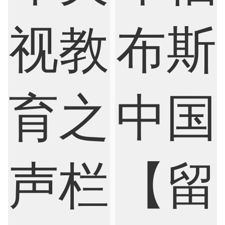
Criminology
Cybersecurity
Data Science
Economics
Education
Electrical Engineering
Electrical
Fashion Design
Film
Finance
FinTech
Graphic Design
Internet of Things
Laws
Management
Marketing
Mathematics
Medicine