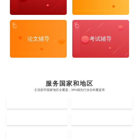
论文辅导
考试辅导
布里斯托大学
阿德莱德大学
帝国理工学院
墨尔本大学
加州大学伯克利分校
卡尔加里大学
服务国家和地区
牛津大学
新南威尔士大学
主流留学国家地区全覆盖，98%领先行业全科覆盖率
麻省理工学院
多伦多大学
奥克兰理工大学
拉萨尔艺术学院
UK
AUS
剑桥大学
悉尼大学
斯坦福大学
麦吉尔大学
奥克兰大学
新加坡国立大学
澳门管理学院
香港岭南大学
伦敦大学学院
澳大利亚国立大学
US
CA
哈佛大学
英属哥伦比亚大学
奥塔哥大学
南洋理工大学
澳门大学
香港大学
伦敦国王学院
蒙纳士大学
加州理工学院
阿尔伯塔大学
NZ
SG
惠灵顿维多利亚大学
新加坡管理大学
澳门科技大学
香港中文大学