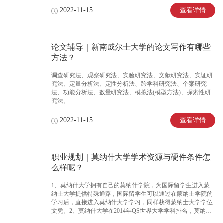
究更加针对的是深入的分析。通过收集qualitative data，将每个
查看详情
2022-11-15
案例当做单独的案例加以研究和分析。同时，interpretivism也更
注重与研究对象的互动。
论文辅导｜新南威尔士大学的论文写作有哪些
方法？
调查研究法、观察研究法、实验研究法、文献研究法、实证研
究法、定量分析法、定性分析法、跨学科研究法、个案研究
法、功能分析法、数量研究法、模拟法(模型方法)、探索性研
究法。
查看详情
2022-11-15
职业规划｜莫纳什大学学术资源与硬件条件怎
么样呢？
1、莫纳什大学拥有自己的莫纳什学院，为国际留学生进入蒙
纳士大学提供特殊通路，国际留学生可以通过在蒙纳士学院的
学习后，直接进入莫纳什大学学习，同样获得蒙纳士大学学位
文凭。2、莫纳什大学在2014年QS世界大学学科排名，莫纳什
大学有18个major位列世界大学学科排名前50内。3、莫纳什大