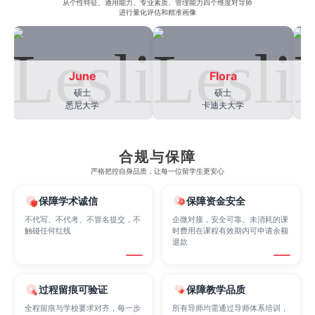
从​​个性特征、通用能力、专业素质、管理能力四个维度对导师
Economics
Education
Electrical Engineering
进行量化评估和精准画像
Electrical
Fashion Design
Film
June
Flora
硕士
硕士
悉尼大学
卡迪夫大学
Finance
FinTech
Graphic Design
合规与保障
Internet of Things
Laws
Management
严格把控自身品质，让每一位留学生更安心
保障学术诚信
保障资金安全
Marketing
Mathematics
Medicine
不代写、不代考、不冒名提交，不
企微对接，安全可靠。未消耗的课
触碰任何红线
时费用在课程有效期内可申请余额
退款
Nursing
Physics
Political Science
过程留痕可验证
保障教学品质
全程留痕与学校要求对齐，每一步
所有导师均需通过导师体系培训，
Psychology
Public Health
Robotics