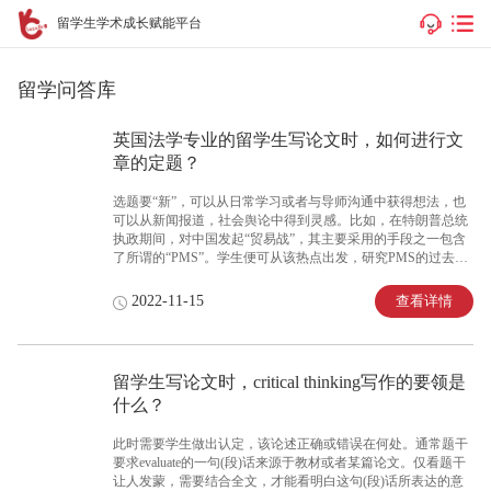
留学生学术成长赋能平台
留学问答库
英国法学专业的留学生写论文时，如何进行文
章的定题？
选题要“新”，可以从日常学习或者与导师沟通中获得想法，也
可以从新闻报道，社会舆论中得到灵感。比如，在特朗普总统
执政期间，对中国发起“贸易战”，其主要采用的手段之一包含
了所谓的“PMS”。学生便可从该热点出发，研究PMS的过去、
现在、将来以及在各国的具体适用或者应对措施等。这便是所
谓的“有新，也有热”。
查看详情
2022-11-15
留学生写论文时，critical thinking写作的要领是
什么？
此时需要学生做出认定，该论述正确或错误在何处。通常题干
要求evaluate的一句(段)话来源于教材或者某篇论文。仅看题干
让人发蒙，需要结合全文，才能看明白这句(段)话所表达的意