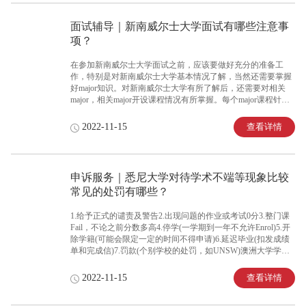
面试辅导｜新南威尔士大学面试有哪些注意事
项？
在参加新南威尔士大学面试之前，应该要做好充分的准备工
作，特别是对新南威尔士大学基本情况了解，当然还需要掌握
好major知识。对新南威尔士大学有所了解后，还需要对相关
major，相关major开设课程情况有所掌握。每个major课程针对
性较强，dominance较高。澳洲工作签证条件不需要英语水平?
No!当然在进入新南威尔士大学面试之前，还应该要做的准备
查看详情
2022-11-15
工作，就是提升自身英语水平，因为在面试过程中全程都是英
语，不仅如此在今后的学习、生活当中，都是英语进行沟通和
学习。在面试之前应该要多加练习，尽量提升英语口语水平。
申诉服务｜悉尼大学对待学术不端等现象比较
常见的处罚有哪些？
1.给予正式的谴责及警告2.出现问题的作业或考试0分3.整门课
Fail，不论之前分数多高4.停学(一学期到一年不允许Enrol)5.开
除学籍(可能会限定一定的时间不得申请)6.延迟毕业(扣发成绩
单和完成信)7.罚款(个别学校的处罚，如UNSW)澳洲大学学术
不端申诉等问题在留学期间要尽可能规避，如果不小心导致严
重后果，解决起来也比较麻烦，对于申诉等处理方法，大家有
查看详情
2022-11-15
不明白的可以咨询班长哦~