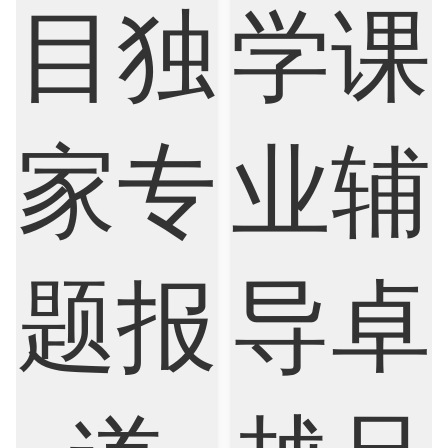
Nursing
Physics
Political Science
Psychology
Public Health
Robotics
Sociology
Statistics
Sustainability