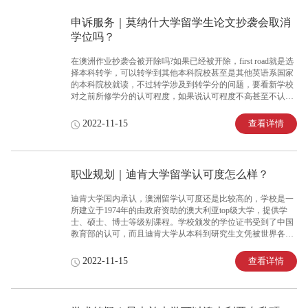
申诉服务｜莫纳什大学留学生论文抄袭会取消
学位吗？
在澳洲作业抄袭会被开除吗?如果已经被开除，first road就是选
择本科转学，可以转学到其他本科院校甚至是其他英语系国家
的本科院校就读，不过转学涉及到转学分的问题，要看新学校
对之前所修学分的认可程度，如果说认可程度不高甚至不认
可，那么很有可能需要降one level甚至从大一开始重读。还有
一个办法就是直接申请就读硕士，尤其是英国的授课型硕士就
查看详情
2022-11-15
读，只需要一年时间就能顺利毕业，这也是这类本科没毕业的
留学生会选择的一条路，毕竟硕士的含金量和认可度摆在那
里，回国后无论是学历/认证还是说进入国企事业单位，甚至参
加公务员考试都是没有问题的。不过有同学有疑问的就是，我
职业规划｜迪肯大学留学认可度怎么样？
本科没毕业怎么申请硕士呢?的确，正常来说是需要本科毕业拿
到学位才能申请硕士就读，不过世事无常，饼干海归已经帮助
迪肯大学国内承认，澳洲留学认可度还是比较高的，学校是一
很多本科没毕业的学生成功申请到
所建立于1974年的由政府资助的澳大利亚top级大学，提供学
士、硕士、博士等级别课程。学校颁发的学位证书受到了中国
教育部的认可，而且迪肯大学从本科到研究生文凭被世界各国
认可。
查看详情
2022-11-15