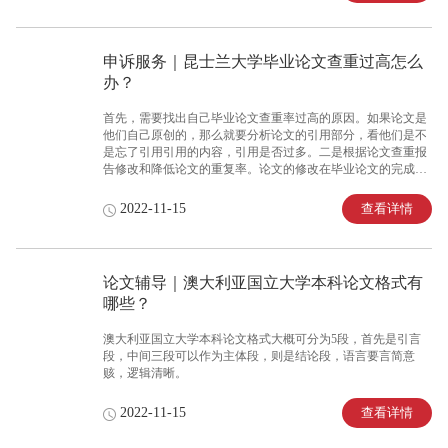
申诉服务｜昆士兰大学毕业论文查重过高怎么
办？
首先，需要找出自己毕业论文查重率过高的原因。如果论文是
他们自己原创的，那么就要分析论文的引用部分，看他们是不
是忘了引用引用的内容，引用是否过多。二是根据论文查重报
告修改和降低论文的重复率。论文的修改在毕业论文的完成中
占了比较大的比重，因为之前的内容填充工作只需要我们交代
清楚自己论文的查重问题。查重结束后，如果重复率过高，就
查看详情
2022-11-15
要修改论文的重复率。高重复率部分用红色显示，需要修改!根
据初稿后的查重报告对查重系统进行修改，使用学校系统进行
检测。由于查重过程要经过多次修改和重新查重，为了提高工
作效率，保证查重结果的efficiency，要分析每个查重系统的具
论文辅导｜澳大利亚国立大学本科论文格式有
体需求。
哪些？
澳大利亚国立大学本科论文格式大概可分为5段，首先是引言
段，中间三段可以作为主体段，则是结论段，语言要言简意
赅，逻辑清晰。
查看详情
2022-11-15