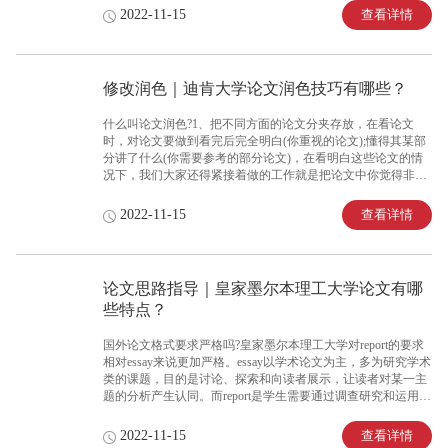
学主建了95座研究center，参与了17座合作研究center。莫纳什
查看详情
2022-11-15
大学从澳大利亚国家健康与medical研究委员会获得了2600万澳
元研究基金。4、莫纳什大学还给学生提供了奖学金，国际留
学生向莫纳什大学提交申请表的同时，也将直接被视为学校所
提供的奖学金的申请人，不需要再另外提交奖学金申请表。
修改润色｜迪肯大学论文润色技巧有哪些？
什么叫论文润色?1、把不同方面的论文分夹存放，在看论文
时，对论文要做到看完后完全明白(你重视的论文);懂得其某部
分讲了什么(你需要参考的部分论文)，在看明白这些论文的情
况下，我们大家还得紧接着做的工作就是把论文中你觉得非常
巧妙的表达写下来，或者是你论文或许能用到的表达摘记成
本。这个本将是你以后的财富。你写论文时再也不会为了一些
查看详情
2022-11-15
表达不符合西方表达模式而烦恼。你的论文也降低了被SCI或
大牛刊物退稿的几率。2、把摘记的内容自己编写成检索，这
个过程是我们对论文再回顾，而且是对你摘抄的经典妙笔进行
梳理的重要阶段。你有了这个过程。写英文论文时，将会有一
论文思路指导｜皇家墨尔本理工大学论文有哪
种信手拈来的感觉。许多文笔我们不需要自己再SCI论文翻译
些特点？
润色了。当然前提是你梳理的非常细，而且中英文对照写的比
较详细。3、last point就是我们往大成
国外论文格式要求严格吗?皇家墨尔本理工大学对report的要求
相对essay来说更加严格。essay以学术论文为主，多为研究学术
类的课题，目的是讨论、探索和向读者展示，让读者对某一主
题的分析产生认同。而report是学生需要通过调查研究和运用相
关理论知识解决某一实际问题，传递给读者某个主题大量实用
信息，以便读者可以快速浏览。
查看详情
2022-11-15