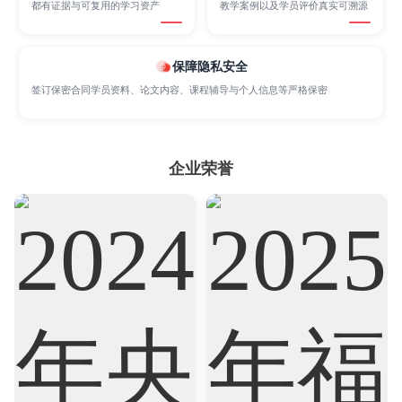
都有证据与可复用的学习资产
教学案例以及学员评价真实可溯源
保障隐私安全
Sociology
Statistics
Sustainability
签订保密合同学员资料、论文内容、课程辅导与个人信息等严格保密
Accounting
Actuarial Science
Architecture
企业荣誉
Artificial Intelligence
Biochemistry
Bioinformatics
Biological Sciences
Business
Business Analytics
Chemistry
Civil Engineering
Cloud Computing
Cognitive Science
Communications
Computer Science