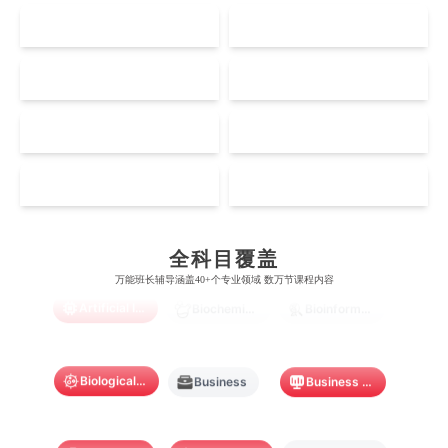
奥克兰理工大学
拉萨尔艺术学院
UK
AUS
剑桥大学
悉尼大学
斯坦福大学
麦吉尔大学
奥克兰大学
新加坡国立大学
澳门管理学院
香港岭南大学
伦敦大学学院
澳大利亚国立大学
US
CA
哈佛大学
英属哥伦比亚大学
奥塔哥大学
南洋理工大学
澳门大学
香港大学
伦敦国王学院
蒙纳士大学
加州理工学院
阿尔伯塔大学
NZ
SG
惠灵顿维多利亚大学
新加坡管理大学
澳门科技大学
香港中文大学
爱丁堡大学
昆士兰大学
芝加哥大学
滑铁卢大学
坎特伯雷大学
新加坡科技设计大学
MO
HK
澳门理工大学
香港科技大学
曼彻斯特大学
西澳大学
宾夕法尼亚大学
西安大略大学
怀卡托大学
新加坡理工大学
Accounting
Actuarial Science
Architecture
澳门城市大学
香港理工大学
布里斯托大学
阿德莱德大学
康奈尔大学
蒙特利尔大学
全科目覆盖
梅西大学
新跃社科大学
圣若瑟大学
香港城市大学
万能班长辅导涵盖40+个专业领域 数万节课程内容
帝国理工学院
墨尔本大学
加州大学伯克利分校
卡尔加里大学
Artificial Intelligence
Biochemistry
Bioinformatics
林肯大学
新加坡管理学院
澳门旅游学院
香港浸会大学
麻省理工学院
多伦多大学
奥克兰理工大学
拉萨尔艺术学院
澳门镜湖护理学院
香港教育大学
Biological Sciences
Business
Business Analytics
奥克兰大学
新加坡国立大学
澳门管理学院
香港岭南大学
澳门大学
香港大学
Chemistry
Civil Engineering
Cloud Computing