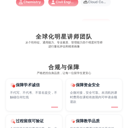
Cognitive Science
Communications
Computer Science
全球化明星讲师团队
Criminology
Cybersecurity
Data Science
从​​个性特征、通用能力、专业素质、管理能力四个维度对导师
进行量化评估和精准画像
Economics
Education
Electrical Engineering
合规与保障
严格把控自身品质，让每一位留学生更安心
Electrical
Fashion Design
Film
保障学术诚信
保障资金安全
不代写、不代考、不冒名提交，不
企微对接，安全可靠。未消耗的课
触碰任何红线
时费用在课程有效期内可申请余额
Finance
FinTech
Graphic Design
退款
过程留痕可验证
保障教学品质
Internet of Things
Laws
Management