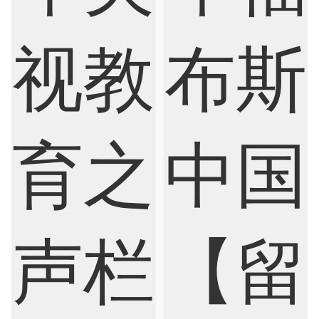
Biological Sciences
Business
Business Analytics
Chemistry
Civil Engineering
Cloud Computing
Cognitive Science
Communications
Computer Science
Criminology
Cybersecurity
Data Science
Economics
Education
Electrical Engineering
Electrical
Fashion Design
Film