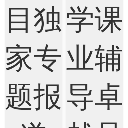
Finance
FinTech
Graphic Design
Internet of Things
Laws
Management
Marketing
Mathematics
Medicine
Nursing
Physics
Political Science
Psychology
Public Health
Robotics
Sociology
Statistics
Sustainability