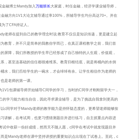
领域
公司金融，金融衍生品，金融计量，金融机构与管理，高级投资
管理，高级应用计量经济学，高级应用经济学
成就
rivative Investment 案例大赛经验丰富，且均取得优异成绩；
使用STATA软件和Eviews 软件进行数据分析；
攻金融计算方向授课辅导，熟悉金融领域内衍生品投资、基金管
专业方向教学带头人;
融方向1V1大论文辅导通过率100%，均分高达70+
不仅仅是知识传递，更是建立起师生之间的信任和合作关系。
万能班长
课业辅导师Mandy