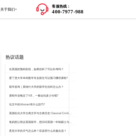
师资力量
学员案例
留学知识+
关于我们+
热议话题
y
在英国的预科阶段，
：https://www.classbro.com/
爱丁堡大学本科数学
留学咨询｜莫纳什大
课程作业晚交了4天