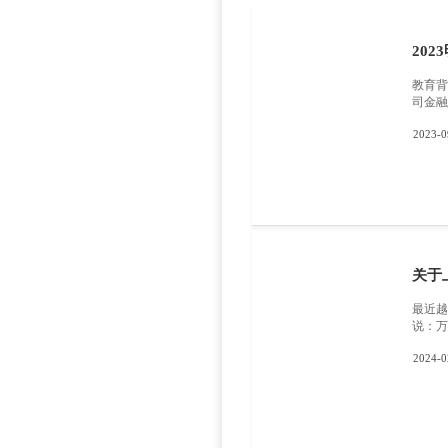
GPA以
照自己所
行复习。
没有按照
同学对于
教学关系
这使
持。坚持
teache
生们砥砺
上一篇