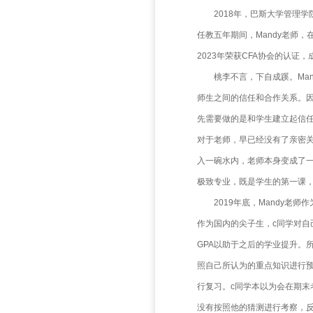
擅长
高级
组合
讲师
•De
•擅于
•专
程，金融
•金
教育
——