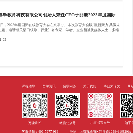
就•深耕高级公司金融学，投资学专业，具有丰富
据统计与分析，利用逻辑复盘帮助学生剖析重难点
2023-09-22
师，论文教学团队负责人;•金融学、经济学毕业论文
考生均分高达70+授人以鱼不如授人以渔，注重
长课业辅导师Poney2018年，正在哥伦比亚大学
教金融与经济学课业辅导师，五年时间累计辅导金
学生满意度高达98%，其所辅导的考生均分高达70
关于上海导毕教育与万能班长的关系声
最近越来越多咨询“我想要导毕辅导”“导毕教育和
说：万能班长和导毕是同一家呀🥹
2024-02-23