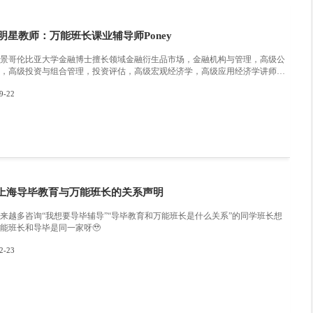
助于之后的学业提升。所以c同学对于Mandy老师的教学能力是
认为的重点知识进行预习讲解，在考试周，也更习惯猜测题目并
c同学本以为会在期末考试中收获一份好成绩，然而天不随人愿，
他的猜测进行考察，反而是Mandy老师在课中坚持讲授的重要知
Mandy老师教授的课程都格外用心，，开始完全信任Mandy可
一直维系至今，c同学即将迎来他的硕士毕业典礼。
得Mandy老师更加相信，最慢的脚步，不是跬步，而是徘徊；
站在学生的角度看待教学，才能做更好地教育者。未来我们想要打造
r（更好的老师）， better course（更好的课程），cost-effe
奋进的同行者，润物无声的陪伴者。
:
2023明星教师：万能班长课业辅导师Pone