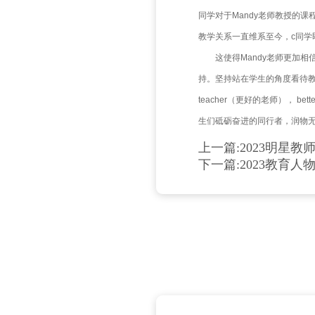
20
任教五年期
2023年
桃李
师生之间
先需要做
对于老师
入一碗水
极致专业
20
作为国内