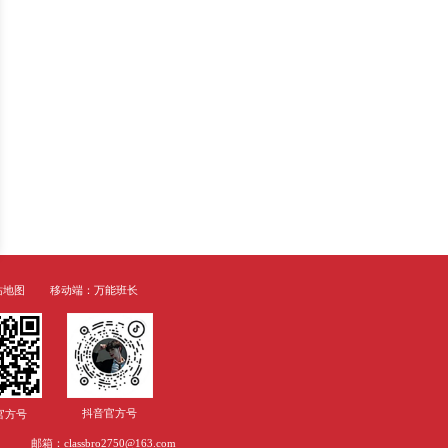
金融投资领域的实践经验；•擅长数
;•万能班长资深毕业论文辅导讲
学生300+，滿意度高达98%，辅导
提升学生举一反三的能力——万能班
攻读博士的Poney老师来到万能班长任
融学、经济学毕业论文学生300+，
+。最让Poney老师印象深刻
明
万能班长是什么关系”的同学班长想