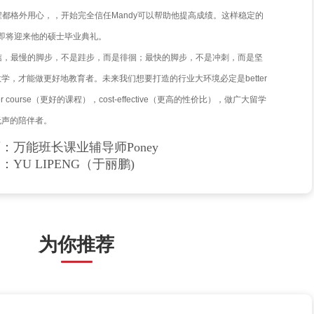
18年，巴斯大学管理学院金融博士Mandy加入
万能班长
大家庭，时
间，Mandy老师，在金融方向1V1大论文辅导通过率100%，
荣获CFA协会的认证，成为了CFA持证人。
不言，下自成蹊。Mandy老师在提到自己的教学理念时说:教育
的信任和合作关系。因为教育，并不只是简单的我教你学而已，
的是和学生建立起信任的屏障，我们所教授的学生早已经形成了
，早已经没有了亲密关系，甚至连基础的信任都很难维系。教育
内，老师本身变成了一桶水，我们舀给学生的一碗水，才会绰绰
，既是学生的第一课，也是老师的第一课。
19年底，Mandy老师作为1V1包课辅导师开始辅导C同学的学习
的尖子生，c同学对自己的学习能力相当自信，因此寻求课业辅