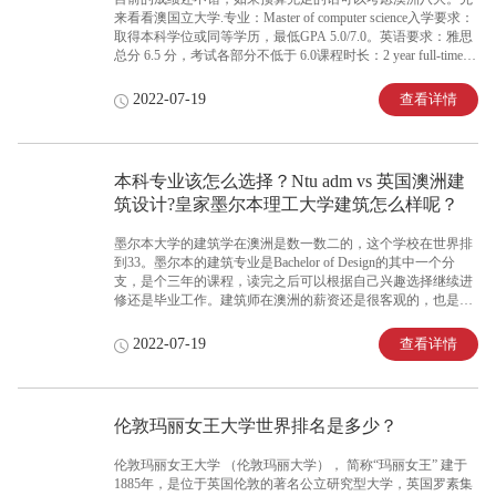
来看看澳国立大学.专业：Master of computer science入学要求：
取得本科学位或同等学历，最低GPA 5.0/7.0。英语要求：雅思
总分 6.5 分，考试各部分不低于 6.0课程时长：2 year full-time课
程学费：48803澳币一年要申请澳国立的话，题主需要在剩下
的时间好好得提高GPA了，另外，澳国立是提交的时候是需要
查看详情
2022-07-19
全部文件齐全的，即要在申请的时候就要递交合格的英语成
绩。再来看看阿德莱德大学专业：Master of Software
Engineering入学要求：取得本科学位或同等学历，最低GPA 为
4.5。英语要求：雅思总分 6.5 分，考试各部分不低于 6.0课程
本科专业该怎么选择？Ntu adm vs 英国澳洲建
时长：2 year full-tim
筑设计?皇家墨尔本理工大学建筑怎么样呢？
墨尔本大学的建筑学在澳洲是数一数二的，这个学校在世界排
到33。墨尔本的建筑专业是Bachelor of Design的其中一个分
支，是个三年的课程，读完之后可以根据自己兴趣选择继续进
修还是毕业工作。建筑师在澳洲的薪资还是很客观的，也是也
移民的职业，如果同学有移民想发的话，可以考虑一下去澳
洲。
查看详情
2022-07-19
伦敦玛丽女王大学世界排名是多少？
伦敦玛丽女王大学 （伦敦玛丽大学）， 简称“玛丽女王” 建于
1885年，是位于英国伦敦的著名公立研究型大学，英国罗素集