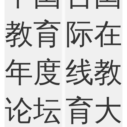
Psychology
Public Health
Robotics
Sociology
Statistics
Sustainability