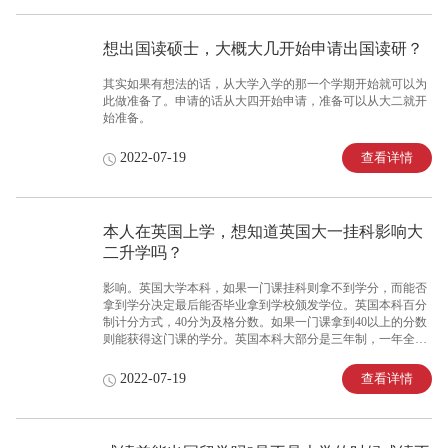
想出国读硕士，大概大几开始申请出国读研？
其实如果有想法的话，从大学入学的那一个学期开始就可以为
此做准备了。申请的话从大四开始申请，准备可以从大二就开
始准备。
查看详情
2022-07-19
本人在英国上学，想知道英国大一挂科影响大
二升学吗？
影响。英国大学本科，如果一门课挂科则拿不到学分，而能否
拿到学分决定最后能否毕业拿到学校颁发学位。英国本科百分
制计分方式，40分为及格分数。如果一门课拿到40以上的分数
则能获得这门课的学分。英国本科大部分是三年制，一年全日
制学期修120学分，3年则修360学分。如果大一挂科太多，不
能compensation或是补考没过，没有修满升学规定的学分，则不
查看详情
2022-07-19
能升入大二，要么会被退学，要么需要重修大二。如果挂科
少，补考过了，或者在允许compensation的范围内，则不影响升
学大二。具体还是要看你挂科情况如何。