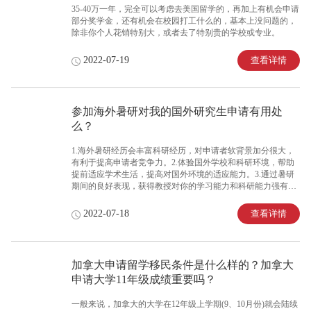
35-40万一年，完全可以考虑去美国留学的，再加上有机会申请
部分奖学金，还有机会在校园打工什么的，基本上没问题的，
除非你个人花销特别大，或者去了特别贵的学校或专业。
查看详情
2022-07-19
参加海外暑研对我的国外研究生申请有用处
么？
1.海外暑研经历会丰富科研经历，对申请者软背景加分很大，
有利于提高申请者竞争力。2.体验国外学校和科研环境，帮助
提前适应学术生活，提高对国外环境的适应能力。3.通过暑研
期间的良好表现，获得教授对你的学习能力和科研能力强有力
的认可，从而获得含金量较高的推荐信甚至内推到核心研究生
项目。4.增强博士申请RA套磁的成功率和录取几率。
查看详情
2022-07-18
加拿大申请留学移民条件是什么样的？加拿大
申请大学11年级成绩重要吗？
一般来说，加拿大的大学在12年级上学期(9、10月份)就会陆续