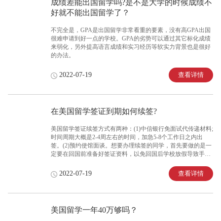
成绩差能出国留学吗?是不是大学的时候成绩不
好就不能出国留学了？
不完全是，GPA是出国留学非常看重的要素，没有高GPA出国
很难申请到好一点的学校。GPA的劣势可以通过其它标化成绩
来弱化，另外提高语言成绩和实习经历等软实力背景也是很好
的办法。
查看详情
2022-07-19
在美国留学签证到期如何续签?
美国留学签证续签方式有两种：(1)中信银行免面试代传递材料;
时间周期大概是2-4周左右的时间，加急5-8个工作日之内出
签。(2)预约使馆面谈。想要办理续签的同学，首先要做的是一
定要在回国前准备好签证资料，以免回国后学校放假导致手续
不全而无法续签。
查看详情
2022-07-19
美国留学一年40万够吗？