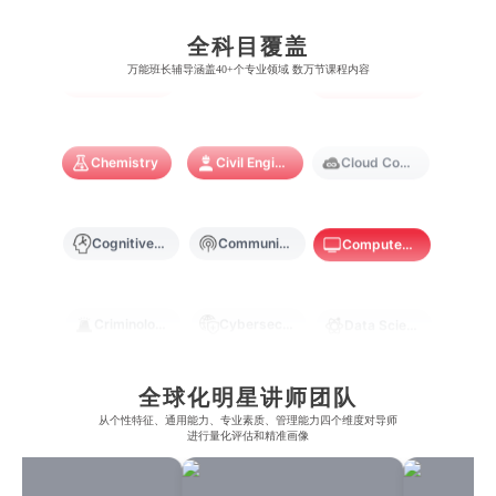
澳门城市大学
香港理工大学
布里斯托大学
阿德莱德大学
康奈尔大学
蒙特利尔大学
全科目覆盖
梅西大学
新跃社科大学
圣若瑟大学
香港城市大学
Biological Sciences
Business
Business Analytics
万能班长辅导涵盖40+个专业领域 数万节课程内容
帝国理工学院
墨尔本大学
加州大学伯克利分校
卡尔加里大学
林肯大学
新加坡管理学院
澳门旅游学院
香港浸会大学
麻省理工学院
多伦多大学
奥克兰理工大学
拉萨尔艺术学院
Chemistry
Civil Engineering
Cloud Computing
澳门镜湖护理学院
香港教育大学
奥克兰大学
新加坡国立大学
澳门管理学院
香港岭南大学
Cognitive Science
Communications
Computer Science
澳门大学
香港大学
Criminology
Cybersecurity
Data Science
全球化明星讲师团队
Economics
Education
Electrical Engineering
从​​个性特征、通用能力、专业素质、管理能力四个维度对导师
进行量化评估和精准画像
Electrical
Fashion Design
Film