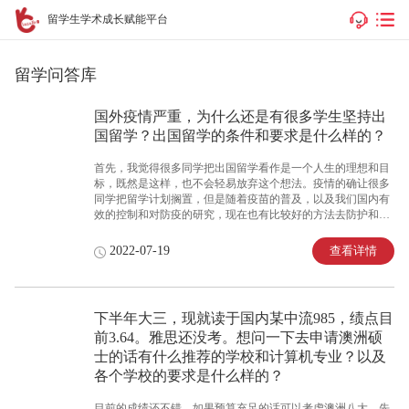
留学生学术成长赋能平台
留学问答库
国外疫情严重，为什么还是有很多学生坚持出
国留学？出国留学的条件和要求是什么样的？
首先，我觉得很多同学把出国留学看作是一个人生的理想和目
标，既然是这样，也不会轻易放弃这个想法。疫情的确让很多
同学把留学计划搁置，但是随着疫苗的普及，以及我们国内有
效的控制和对防疫的研究，现在也有比较好的方法去防护和应
对，相对来说是可以重新考虑留学计划了。其次，很多同学是
有留学移民的计划，毕业后通过技术移民，拿到绿卡，那就不
查看详情
2022-07-19
会因为疫情而放弃长远的计划。最后，也有很多同学是想通过
半工半读的方式开拓视野，打工挣钱，体验国外的生活，现在
澳洲国境已开，对学生签证的打工时限也不设限，有打认可疫
苗的同学入境也不需要隔离14天，所以很多同学趁着红利期来
下半年大三，现就读于国内某中流985，绩点目
澳洲一边打工，一边提升一下学历。
前3.64。雅思还没考。想问一下去申请澳洲硕
士的话有什么推荐的学校和计算机专业？以及
各个学校的要求是什么样的？
目前的成绩还不错，如果预算充足的话可以考虑澳洲八大。先