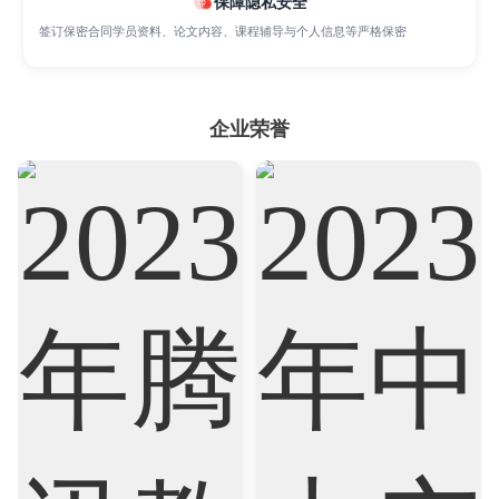
保障隐私安全
Accounting
Actuarial Science
签订保密合同学员资料、论文内容、课程辅导与个人信息等严格保密
Architecture
Artificial Intelligence
Biochemistry
Bioinformatics
企业荣誉
Biological Sciences
Business
Business Analytics
Chemistry
Civil Engineering
Cloud Computing
Cognitive Science
Communications
Computer Science
Criminology
Cybersecurity
Data Science