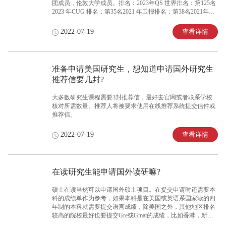
团成员，伦敦大学成员。排名：2023年QS 世界排名：第125名
2023 年CUG 排名：第35名2021 年卫报排名：第38名2021年
TIMES 排名：第41名。
查看详情
2022-07-19
准备申请美国研究生，想知道申请国外研究生
推荐信要几封?
大多数研究生课程需要3封推荐信，最好去官网或者联系学校
核对所需数量。推荐人将被要求使用在线推荐系统提交信件或
推荐信。
查看详情
2022-07-19
在读研究生能申请国外读研嘛?
硕士在读当然可以申请国外硕士项目。在提交申请时还需要本
科的成绩单作为参考，如果本科是在美国或英语系国家读的四
年制的本科就需要提交语言成绩，除美国之外，其他地区排名
较高的院校最好也要提交Gre或Gmat的成绩，比如香港，新加
坡，英国，加拿大等地的院校。如果是申请商科，一定要注意