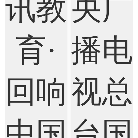
Economics
Education
Electrical Engineering
Electrical
Fashion Design
Film
Finance
FinTech
Graphic Design
Internet of Things
Laws
Management
Marketing
Mathematics
Medicine
Nursing
Physics
Political Science