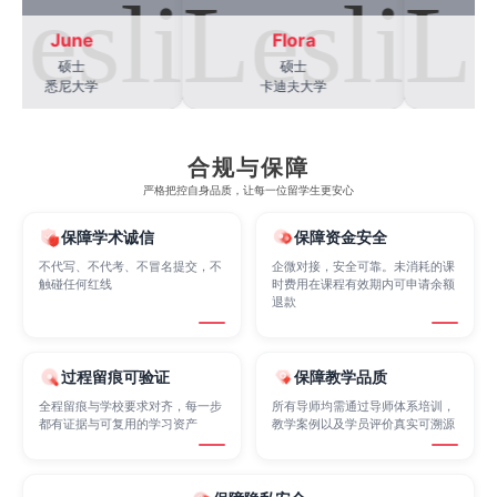
June
Flora
Le
Finance
FinTech
Graphic Design
硕士
硕士
悉尼大学
卡迪夫大学
约
Internet of Things
Laws
Management
合规与保障
严格把控自身品质，让每一位留学生更安心
Marketing
Mathematics
Medicine
保障学术诚信
保障资金安全
不代写、不代考、不冒名提交，不
企微对接，安全可靠。未消耗的课
触碰任何红线
时费用在课程有效期内可申请余额
Nursing
Physics
Political Science
退款
Psychology
Public Health
Robotics
过程留痕可验证
保障教学品质
全程留痕与学校要求对齐，每一步
所有导师均需通过导师体系培训，
都有证据与可复用的学习资产
教学案例以及学员评价真实可溯源
Sociology
Statistics
Sustainability