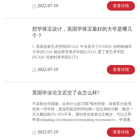
实习经验，和新申请的硕士方向相关的实习经历十分有必要，
查看详情
2022-07-19
获得经验的同时还可以有有说服力的推荐信!如果是申请的工科
方向一定要注意多参与有质量的科研项目等。
想学珠宝设计，英国学珠宝最好的大学是哪几
个？
1. 英国皇家艺术学院(RCA)2. 中央圣马丁(CSM)3. 伯明翰城市
大学(BCU)4. 格拉斯哥美术学院(GSA)5. 爱丁堡艺术学院
(ECA)6. 伦敦时装学院(LCF)
查看详情
2022-07-19
英国毕业论文迟交了会怎么样?
不采取任何措施，会有什么惩罚呢?有的学校，直接零分处理;
也有一些学校，是按照延迟时间扣除一定比例的分数，晚交一
天大概扣除5%-10%不等。遇到考试或者论文晚交，可以立即
申请mitigating circumstances/extenuating circumstances，申请通
过，可以免除晚交惩罚!
查看详情
2022-07-19