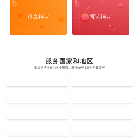
论文辅导
考试辅导
布里斯托大学
阿德莱德大学
帝国理工学院
墨尔本大学
加州大学伯克利分校
卡尔加里大学
服务国家和地区
牛津大学
新南威尔士大学
主流留学国家地区全覆盖，98%领先行业全科覆盖率
麻省理工学院
多伦多大学
奥克兰理工大学
拉萨尔艺术学院
UK
AUS
剑桥大学
悉尼大学
斯坦福大学
麦吉尔大学
奥克兰大学
新加坡国立大学
澳门管理学院
香港岭南大学
伦敦大学学院
澳大利亚国立大学
US
CA
哈佛大学
英属哥伦比亚大学
奥塔哥大学
南洋理工大学
澳门大学
香港大学
伦敦国王学院
蒙纳士大学
加州理工学院
阿尔伯塔大学
NZ
SG
惠灵顿维多利亚大学
新加坡管理大学
Accounting
Actuarial Science
Architecture
澳门科技大学
香港中文大学
爱丁堡大学
昆士兰大学
芝加哥大学
滑铁卢大学
坎特伯雷大学
新加坡科技设计大学
MO
HK
澳门理工大学
香港科技大学
曼彻斯特大学
西澳大学
宾夕法尼亚大学
西安大略大学
Artificial Intelligence
Biochemistry
Bioinformatics
怀卡托大学
新加坡理工大学