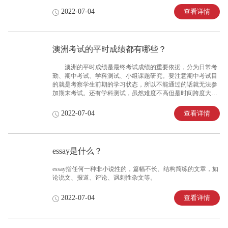
求。基本等于针对某一个topic做一个相对没那么严谨的讨论甚
查看详情
2022-07-04
至猜想。
澳洲考试的平时成绩都有哪些？
澳洲的平时成绩是最终考试成绩的重要依据，分为日常考
勤、期中考试、学科测试、小组课题研究。要注意期中考试目
的就是考察学生前期的学习状态，所以不能通过的话就无法参
加期末考试。还有学科测试，虽然难度不高但是时间跨度大，
一学期会进行两到三次。以上就是平时成绩的具体划分。
查看详情
2022-07-04
essay是什么？
essay指任何一种非小说性的，篇幅不长、结构简练的文章，如
论说文、报道、评论、讽刺性杂文等。
查看详情
2022-07-04