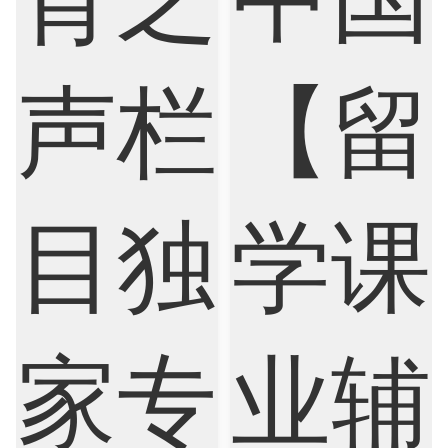
Finance
FinTech
Graphic Design
Internet of Things
Laws
Management
Marketing
Mathematics
Medicine
Nursing
Physics
Political Science
Psychology
Public Health
Robotics
Sociology
Statistics
Sustainability