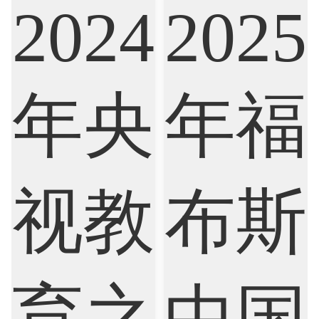
Biological Sciences
Business
Business Analytics
Chemistry
Civil Engineering
Cloud Computing
Cognitive Science
Communications
Computer Science
Criminology
Cybersecurity
Data Science
Economics
Education
Electrical Engineering
Electrical
Fashion Design
Film