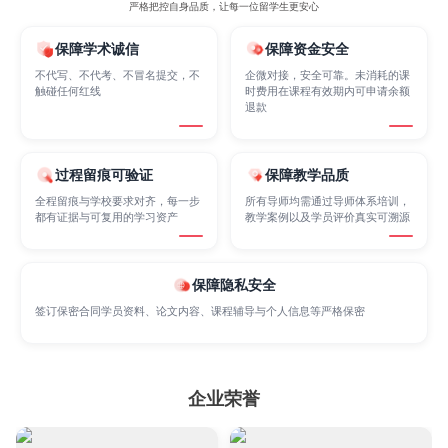
严格把控自身品质，让每一位留学生更安心
保障学术诚信
保障资金安全
Marketing
Mathematics
Medicine
不代写、不代考、不冒名提交，不
企微对接，安全可靠。未消耗的课
触碰任何红线
时费用在课程有效期内可申请余额
退款
Nursing
Physics
Political Science
过程留痕可验证
保障教学品质
全程留痕与学校要求对齐，每一步
所有导师均需通过导师体系培训，
Psychology
Public Health
Robotics
都有证据与可复用的学习资产
教学案例以及学员评价真实可溯源
Sociology
Statistics
Sustainability
保障隐私安全
签订保密合同学员资料、论文内容、课程辅导与个人信息等严格保密
Accounting
Actuarial Science
Architecture
企业荣誉
Artificial Intelligence
Biochemistry
Bioinformatics