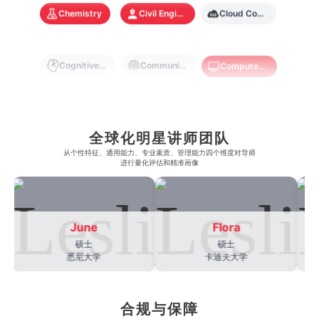
奥克兰大学
新加坡国立大学
Chemistry
Civil Engineering
Cloud Computing
澳门管理学院
香港岭南大学
澳门大学
香港大学
Cognitive Science
Communications
Computer Science
Criminology
Cybersecurity
Data Science
全球化明星讲师团队
从​​个性特征、通用能力、专业素质、管理能力四个维度对导师
Economics
Education
Electrical Engineering
进行量化评估和精准画像
Electrical
Fashion Design
Film
June
Flora
硕士
硕士
悉尼大学
卡迪夫大学
Finance
FinTech
Graphic Design
合规与保障
Internet of Things
Laws
Management