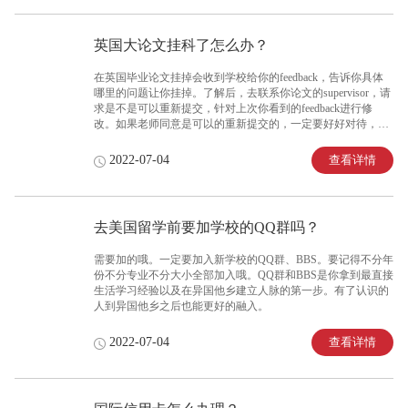
英国大论文挂科了怎么办？
在英国毕业论文挂掉会收到学校给你的feedback，告诉你具体
哪里的问题让你挂掉。了解后，去联系你论文的supervisor，请
求是不是可以重新提交，针对上次你看到的feedback进行修
改。如果老师同意是可以的重新提交的，一定要好好对待，这
次的修改机会非常难得!保证修改后能够通过。
查看详情
2022-07-04
去美国留学前要加学校的QQ群吗？
需要加的哦。一定要加入新学校的QQ群、BBS。要记得不分年
份不分专业不分大小全部加入哦。QQ群和BBS是你拿到最直接
生活学习经验以及在异国他乡建立人脉的第一步。有了认识的
人到异国他乡之后也能更好的融入。
查看详情
2022-07-04