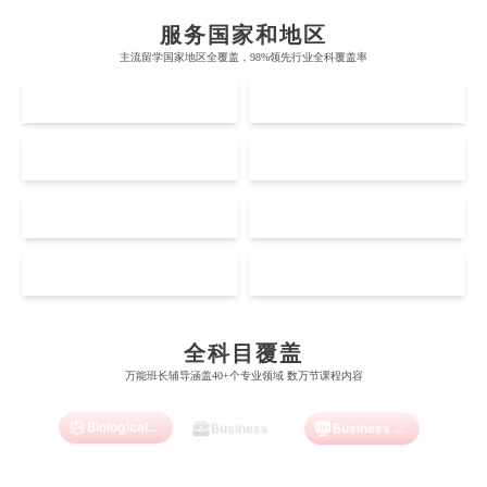
帝国理工学院
墨尔本大学
加州大学伯克利分校
卡尔加里大学
服务国家和地区
牛津大学
新南威尔士大学
主流留学国家地区全覆盖，98%领先行业全科覆盖率
麻省理工学院
多伦多大学
奥克兰理工大学
拉萨尔艺术学院
UK
AUS
剑桥大学
悉尼大学
斯坦福大学
麦吉尔大学
奥克兰大学
新加坡国立大学
澳门管理学院
香港岭南大学
伦敦大学学院
澳大利亚国立大学
US
CA
哈佛大学
英属哥伦比亚大学
奥塔哥大学
南洋理工大学
澳门大学
香港大学
伦敦国王学院
蒙纳士大学
加州理工学院
阿尔伯塔大学
NZ
SG
惠灵顿维多利亚大学
新加坡管理大学
澳门科技大学
香港中文大学
爱丁堡大学
昆士兰大学
芝加哥大学
滑铁卢大学
Accounting
Actuarial Science
Architecture
坎特伯雷大学
新加坡科技设计大学
MO
HK
澳门理工大学
香港科技大学
曼彻斯特大学
西澳大学
宾夕法尼亚大学
西安大略大学
怀卡托大学
新加坡理工大学
澳门城市大学
香港理工大学
布里斯托大学
阿德莱德大学
Artificial Intelligence
Biochemistry
Bioinformatics
康奈尔大学
蒙特利尔大学
全科目覆盖
梅西大学
新跃社科大学
圣若瑟大学
香港城市大学
万能班长辅导涵盖40+个专业领域 数万节课程内容
帝国理工学院
墨尔本大学
加州大学伯克利分校
卡尔加里大学
林肯大学
新加坡管理学院
澳门旅游学院
香港浸会大学
Biological Sciences
Business
Business Analytics
麻省理工学院
多伦多大学
奥克兰理工大学
拉萨尔艺术学院
澳门镜湖护理学院
香港教育大学