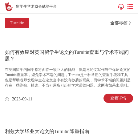
留学生学术成长赋能平台
全部标签 》
Turnitin
如何有效应对英国留学生论文的Turnitin查重与学术不端问
题？
在英国留学的同学都将面临一项巨大的挑战，就是再论文写作当中保证论文的
Turnitin查重率，避免学术不端的问题，Turnitin是一种常用的查重手段和工具，
也是帮助老师发现学生在论文当中有没有抄袭的现象，而学术不端的问题则是
存在一些剽窃、抄袭、不当引用所引起的学术道德问题。这两者如果出现则是
非常严重的。不仅能够影响学生的成绩，还会会学生将来造成一些影响。留学
生论文应该如何避免这类问题的出现呢？如何有效应对Turnitin查重与学术不端
查看详情
2023-09-11
问题呢？第一个重点：论文的题目应选择一些独特、有深度的来防止被查重，
不要选择太普通或者已经被大量研究过的题目。尽可能保持题目的新颖性、创
意性等课题。这样能够增加你的写作独特的同时还减少抄袭的可能性。第二个
重点：深入研究理解论文题目，我们在写论文的时候，要确保我们对
利兹大学毕业大论文的Turnitin降重指南