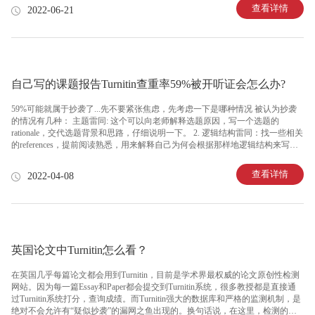
查看详情
2022-06-21
自己写的课题报告Turnitin查重率59%被开听证会怎么办?
59%可能就属于抄袭了...先不要紧张焦虑，先考虑一下是哪种情况 被认为抄袭
的情况有几种： 主题雷同: 这个可以向老师解释选题原因，写一个选题的
rationale，交代选题背景和思路，仔细说明一下。 2. 逻辑结构雷同：找一些相关
的references，提前阅读熟悉，用来解释自己为何会根据那样地逻辑结构来写，
证明文章的写作步骤是有依据的。 3. Turnitin重复率过高：有的是大段大段的内
容重复了，这个没办法狡辩，可以谦虚点承认自己的确没有把文献里面引用的
查看详情
2022-04-08
内容转述到位，经过这次教训后，会去努力学习间接引用的技巧，降低重复
率，更好地遵守学术规范，总之态度要好。 如何在听证会上表现： 1.谦虚承认
自己在学术行为规范方面的不足，但是绝对不是故意为之，是无意识之下使得
所写essay有了不
英国论文中Turnitin怎么看？
在英国几乎每篇论文都会用到Turnitin，目前是学术界最权威的论文原创性检测
网站。因为每一篇Essay和Paper都会提交到Turnitin系统，很多教授都是直接通
过Turnitin系统打分，查询成绩。而Turnitin强大的数据库和严格的监测机制，是
绝对不会允许有“疑似抄袭”的漏网之鱼出现的。换句话说，在这里，检测的原