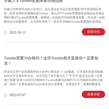
华威大学Turnitin查重降重详细指南
华威大学即将毕业的小伙伴们，是不是还在为论文而苦恼呢?对于英国地区来
说，经常使用的查重网站是Turnitin，那么对于Turnitin查重报告你真的会合理运
用吗?通过Turnitin查重降重，能够进一步的提升内容的整体质量，并且进一步的
降低论文的重复率。今天班长带来了一份非常详细的Turnitin查重报告使用指
南，帮助你更妥善的处理论文查重问题。关于Turnitin查重，华威大学是非常的
重视的。作为英国以学校质量而闻名的学府之一，华威大学对于Turnitin查重率
查看详情
2022-10-12
要求也是非常严格的，可以说是不经历一番脱变，很难从这里顺利毕业。这也
是为什么英国地区的大学一直被国际范围内称为“宽进严出的典范”。所以今日
份Turnitin查重降重指南，已经送达!速来围观!1、更换图片法Turnitin查重系统是
无法
Turnitin查重30合格吗？这些Turnitin相关套路你一定要知
道！
毕业论文对于在英国留学的小伙伴们来说是一门必修课。它关系到你是否能顺
利毕业并且拿到毕业证。论文写完了就万事大吉了?不不不!提交论文前一定要
进行查重!还有小伙伴问万能班长Turnitin查重30合格吗?今天万能班长就给大家
讲一讲你一定要知道的Turnitin有关的注意事项。在英国大学，查重的数据直接
代表了所有essay的第一道审核，用最精准的重复率数据直接戳穿那些作业东拼
西凑的小伙伴的抄作业把戏。每个学校对于论文的要求是不一样的，因此大家
查看详情
2022-07-07
在进行论文查重之前，需要了解清楚自己所在高校是使用什么样的论文查重系
统，以及高校对论文重复率的要求。一般情况下，如果检测重复率高于20%甚
至35%通常会被扣一定的分数，这还必须是学生严格按照引用格式给出了citation
和reference的情况。而对于纯粹的抄