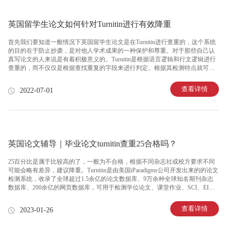
英国留学生论文如何针对Turnitin进行有效降重
首先我们要知道一般情况下英国留学生论文是在Turnitin进行查重的，这个系统
的目的在于防止抄袭，是对他人学术成果的一种保护和尊重。对于那些自己认
真写论文的人来说是有着积极意义的。Turnitin是根据语言逻辑和行文逻辑进行
查重的，而不仅仅是根据查找重复的字段来进行判定。根据其检测特点就可以
进行相关的论文降重修改，方法大致分为以下几类：1、尽可能避免使用简单词
汇留学生论文降重的首要就是避免使用过于简单的词汇和语句，在论文撰写的
查看详情
2022-07-01
过程中，根据行文思路调整上下句的关联，将简单词汇在不改变表达含义的情
况下进行替换。这一部分的修改是降重的第一步也是最简单的一步，同时这一
步由于对文章进行了一个整体的通读，所以对于前期写作中出现的错词，漏词
的情况也进行了完善。 2、注意插入语的使用Turnitin是一个根据
英国论文辅导｜毕业论文turnitin查重25合格吗？
25百分比是属于比较高的了，一般为不合格，根据不同杂志社或校方要求不同
可能会略有差异，建议降重。Turnitin是由美国iParadigms公司开发出来的的论文
检测系统，收录了全球超过1.5余亿的论文数据库、9万余种全球知名期刊杂志
数据库、200余亿的网页数据库，可用于检测学位论文、课堂作业、SCI、EI投
稿等检测。英国、美国高校的使用率更是高达90百分比以上，部分国内院校也
有使用。一般turnitin查重的结果在15百分比以下基本上safe,每个学校一般会有自
查看详情
2023-01-26
己定的标准和要求,有些学校要求可能会高些,有些学校要求可能低些。英国论文
查重率不能高于20百分比才算合格。