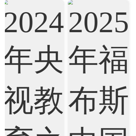
Accounting
Actuarial Science
Architecture
Artificial Intelligence
Biochemistry
Bioinformatics
Biological Sciences
Business
Business Analytics
Chemistry
Civil Engineering
Cloud Computing
Cognitive Science
Communications
Computer Science
Criminology
Cybersecurity
Data Science