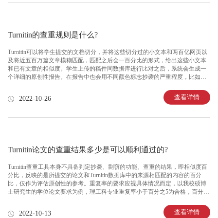
Turnitin的查重规则是什么?
Turnitin可以将学生提交的文档切分，并将这些切分过的小文本和两百亿网页以
及将近五百万篇文章模糊匹配，匹配之后会一百分比的形式，给出这些小文本
和已有文章的相似度。学生上传的稿件同数据库进行比对之后，系统会生成一
个详细的原创性报告。在报告中也会用不同颜色标志抄袭的严重程度，比如程
度严重的抄袭会被标记为红色，重度抄袭则是橙色，标记的同时会在文档的—
侧列出相似部分的来源。所以Turnitin的查重是非常严格的，同学们一定要做好
查看详情
2022-10-26
引用和paraphrase，尽量降低重复率。
Turnitin论文的查重结果多少是可以顺利通过的?
Turnitin查重工具本身不具备判定抄袭、剽窃的功能。查重的结果，即相似度百
分比，反映的是所提交的论文和Turnitin数据库中的来源相匹配的内容的百分
比，仅作为评估原创性的参考。重复率的要求应视具体情况而定，以我校硕博
士研究生的学位论文要求为例，理工科专业重复率小于百分之5为合格，百分之
5--百分之10需导师签字确认，超过百分之10为不合格。而学术期刊论文的重复
率则视期刊的具体要求而定，不能一概而论。
查看详情
2022-10-13