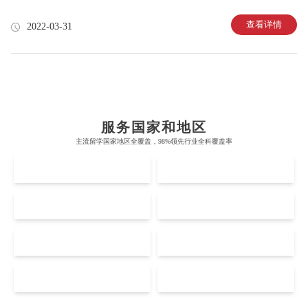
则称得上“宁可错杀一千，绝不放过一个”。 在这个系统出具的查重报告中，有
从蓝到红五种颜色，代表不同的重复率水平。 蓝色：表示没有检测出重复。如
查看详情
2022-03-31
果你的作业没有引用任何文献，那么呈现出来的就会是蓝色。如果你上传的作
业格式是Turnitin无法识别的，也会出现蓝色，这时候老师可能会仔细查你的作
业是不是格式不规范。 绿色：表示重复率是1%-24%，这是一般最为常见的重
复率。但是
布里斯托大学
阿德莱德大学
帝国理工学院
墨尔本大学
加州大学伯克利分校
卡尔加里大学
服务国家和地区
牛津大学
新南威尔士大学
主流留学国家地区全覆盖，98%领先行业全科覆盖率
麻省理工学院
多伦多大学
奥克兰理工大学
拉萨尔艺术学院
UK
AUS
剑桥大学
悉尼大学
斯坦福大学
麦吉尔大学
奥克兰大学
新加坡国立大学
澳门管理学院
香港岭南大学
伦敦大学学院
澳大利亚国立大学
US
CA
哈佛大学
英属哥伦比亚大学
奥塔哥大学
南洋理工大学
澳门大学
香港大学
伦敦国王学院
蒙纳士大学
加州理工学院
阿尔伯塔大学
NZ
SG
惠灵顿维多利亚大学
新加坡管理大学
澳门科技大学
香港中文大学
爱丁堡大学
昆士兰大学
Accounting
Actuarial Science
Architecture
芝加哥大学
滑铁卢大学
坎特伯雷大学
新加坡科技设计大学
MO
HK
澳门理工大学
香港科技大学
曼彻斯特大学
西澳大学
宾夕法尼亚大学
西安大略大学
怀卡托大学
新加坡理工大学
澳门城市大学
香港理工大学