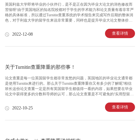
英国利兹大学即将毕业的小伙伴们，是不是正在因为毕业大论文的润色修改而
苦恼呀!由于英国地区的知名院校都对于学生的学术能力和论文质量有着非常严
格的具体标准，所以通过Turnitin查重系统的学术报告来完成写作后期的整体润
色，对于利兹大学的留学生来说非常重要，同样也是提升毕业大论文整体价值
含量的有效措施。班长今天带来了一份关于Turnitin查重系统的润色报告，相信
一定可以帮助顺利的提升论文的整体分数，快来一起看看吧! 英国利兹大学官方
查看详情
2022-12-08
使用的毕业大论文查重系统就是Turnitin，这个系统以其较高的查重准确性和详
细的论文查重报告受到了英国各大高校的青睐。利兹大学对于毕业大论文的
Turnitin系统检测查重量需要低于百分之十，一旦超过百分之十五，就有毕业大
论文学术不端的风险了。这也是为什么英国地区的大
关于Turnitin查重降重的那些事！
论文查重是每一位英国留学生都非常发愁的问题，英国地区的毕业论文通常都
是使用Turnitin来进行的。那么关于Turnitin查重降重你又有多少的了解呢?相信
班长这份论文查重一定是所有英国留学生都值得一看的内容，如果想要在毕业
论文中获得更多的分数和导师的认可，那么论文查重是不可避免的!实用型留学
攻略，即刻出发!Turnitin查重降重对于许多国内的留学生来说，还是具有不小的
困难的，一方面学术领域不够了解，出现留学环境的不适应。另一方面论文查
查看详情
2022-10-25
重对于细节方面要求非常严格，一个很小的细节就会造成学术问题。并且，就
英国论文查重网站而言，Turnitin还是具有非常高的权威性的，院校方面也规定
了具体的论文查重率，以下内容，值得关注!对于Turnitin查重降重系统来说，提
交检测的论文通篇所有内容都会被检测