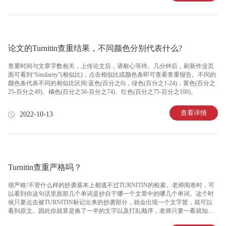
论文的Turnitin查重结果，不同颜色分别代表什么?
查重时间与文章字数相关，上传论文后，请耐心等待。几分钟后，刷新作业页
面可看到“Similarity”(相似比)，点击相似比或颜色条即可查看查重报告。不同的
颜色条代表不同的相似比区间:蓝色(百分之0)，绿色(百分之1-24)，黄色(百分之
25-百分之49)、橘色(百分之50-百分之74)、红色(百分之75-百分之100)。
查看详情
2022-10-13
Turnitin查重严格吗？
很严格!不管什么样的抄袭基本上都逃不过TURNITIN的检索。老师阅卷时，可
以看到你这句话里面那几个单词是抄自于哪一个文章中的哪几个单词。这个时
候只要点击被TURNITIN标记出来的抄袭部分，就会出现一个文字筐，就可以
看到原文。因此你就算是换了一半的文字以及打乱顺序，老师只要一看就知
道。