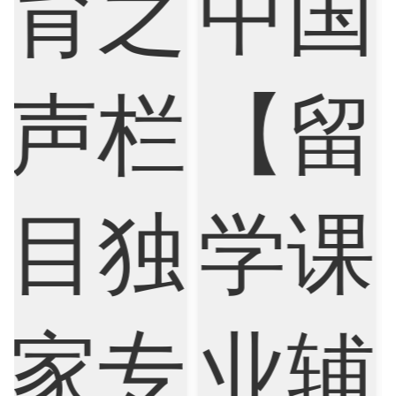
Economics
Education
Electrical Engineering
Electrical
Fashion Design
Film
Finance
FinTech
Graphic Design
Internet of Things
Laws
Management
Marketing
Mathematics
Medicine
Nursing
Physics
Political Science