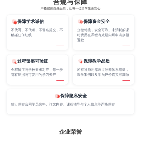
合规与保障
严格把控自身品质，让每一位留学生更安心
Finance
FinTech
Graphic Design
保障学术诚信
保障资金安全
不代写、不代考、不冒名提交，不
企微对接，安全可靠。未消耗的课
触碰任何红线
时费用在课程有效期内可申请余额
退款
Internet of Things
Laws
Management
过程留痕可验证
保障教学品质
Marketing
Mathematics
Medicine
全程留痕与学校要求对齐，每一步
所有导师均需通过导师体系培训，
都有证据与可复用的学习资产
教学案例以及学员评价真实可溯源
Nursing
Physics
Political Science
保障隐私安全
签订保密合同学员资料、论文内容、课程辅导与个人信息等严格保密
Psychology
Public Health
Robotics
企业荣誉
Sociology
Statistics
Sustainability