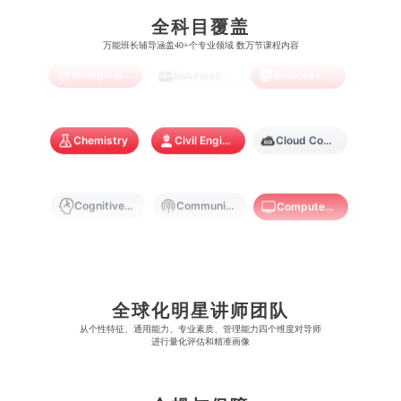
Artificial Intelligence
Biochemistry
Bioinformatics
布里斯托大学
阿德莱德大学
康奈尔大学
蒙特利尔大学
全科目覆盖
梅西大学
新跃社科大学
圣若瑟大学
香港城市大学
万能班长辅导涵盖40+个专业领域 数万节课程内容
帝国理工学院
墨尔本大学
加州大学伯克利分校
卡尔加里大学
林肯大学
新加坡管理学院
Biological Sciences
Business
Business Analytics
澳门旅游学院
香港浸会大学
麻省理工学院
多伦多大学
奥克兰理工大学
拉萨尔艺术学院
澳门镜湖护理学院
香港教育大学
Chemistry
Civil Engineering
Cloud Computing
奥克兰大学
新加坡国立大学
澳门管理学院
香港岭南大学
澳门大学
香港大学
Cognitive Science
Communications
Computer Science
Criminology
Cybersecurity
Data Science
全球化明星讲师团队
Economics
Education
Electrical Engineering
从​​个性特征、通用能力、专业素质、管理能力四个维度对导师
进行量化评估和精准画像
Electrical
Fashion Design
Film