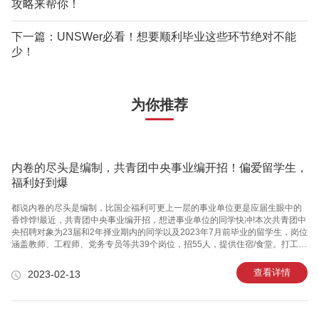
攻略来帮你！
下一篇：UNSWer必看！想要顺利毕业这些环节绝对不能
少！
为你推荐
内卷的尽头是编制，共青团中央事业编开招！偏爱留学生，
福利好到爆
都说内卷的尽头是编制，比国企福利可更上一层的事业单位更是应届生眼中的
香饽饽!最近，共青团中央事业编开招，想进事业单位的同学快冲!本次共青团中
央招聘对象为23届和2年择业期内的同学以及2023年7月前毕业的留学生，岗位
涵盖教师、工程师、党务专员等共39个岗位，招55人，提供住宿/食堂。打工人
心中的“白月光”在这个996的时代，事业单位凭借稳定、福利好、不加班等优点
成为大家心中的“白月光”。一旦成功进入体制内，你基本可以享受：正式国家编
查看详情
2023-02-13
制、955、七险二金、解决一线户口、车补、房补、超长带薪年假、免费食
堂、单身公寓……昌平实验室甚至可以解决北京户口、公租房、高额公积金等;
南方科技大学正式职工年薪21-25w，六险一金、解决子女教育...都让人羡慕嫉
妒恨!这些福利折合下来，有的单位甚至高于互联网靠9