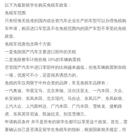
以下为最新留学生购买免税车政策 :
免税车范围
只有经海关批准的国内或合资汽车企业生产的车型可以办理免税购
车申请，购买进口车型及不在免税范围内的国产车型不享受此免税
政策。
免税车优惠包含两个方面:
一是免除国产汽车主要进口部件的关税
二是免除整车计税价格 10%的车辆购置税
尽管国产汽车中进口零部件的比例越来越低，但免车辆购置附加税
一项，优惠可不小，还是很具诱惑力的。
免税的车仅局限于中外合资的品牌，常见免税车品牌有：
一汽奥迪、华晨宝马、北京奔驰、沃尔沃亚太、一汽丰田、大众、
长安福特、东风本田、北京现代、马自达、东风日产、东风标致、
上汽大众、上汽斯柯达、广汽本田、广汽丰田、雪铁龙、捷豹路
虎、东风英菲尼迪、凯迪拉克、别克雪佛兰。
申请购买条件 并不是所有的留学生都可以享受这个政策。首先，需
要确认自己是否满足留学生免税车的指标，根据国家相关规定，符