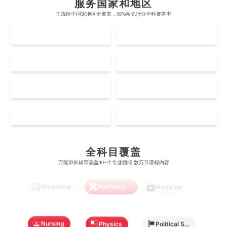
Data Science
服务国家和地区
主流留学国家地区全覆盖，98%领先行业全科覆盖率
牛津大学
新南威尔士大学
麻省理工学院
多伦多大学
奥克兰理工大学
拉萨尔艺术学院
UK
AUS
Economics
剑桥大学
悉尼大学
Education
Electrical Engineering
斯坦福大学
麦吉尔大学
奥克兰大学
新加坡国立大学
澳门管理学院
香港岭南大学
US
CA
伦敦大学学院
澳大利亚国立大学
哈佛大学
英属哥伦比亚大学
Electrical
奥塔哥大学
南洋理工大学
Fashion Design
Film
澳门大学
香港大学
伦敦国王学院
蒙纳士大学
NZ
SG
加州理工学院
阿尔伯塔大学
惠灵顿维多利亚大学
新加坡管理大学
澳门科技大学
香港中文大学
爱丁堡大学
昆士兰大学
Finance
FinTech
Graphic Design
芝加哥大学
滑铁卢大学
MO
HK
坎特伯雷大学
新加坡科技设计大学
澳门理工大学
香港科技大学
曼彻斯特大学
西澳大学
宾夕法尼亚大学
西安大略大学
怀卡托大学
新加坡理工大学
澳门城市大学
香港理工大学
Internet of Things
Laws
Management
布里斯托大学
阿德莱德大学
全科目覆盖
康奈尔大学
蒙特利尔大学
梅西大学
新跃社科大学
圣若瑟大学
香港城市大学
万能班长辅导涵盖40+个专业领域 数万节课程内容
帝国理工学院
墨尔本大学
加州大学伯克利分校
卡尔加里大学
林肯大学
新加坡管理学院
Marketing
Mathematics
Medicine
澳门旅游学院
香港浸会大学
麻省理工学院
多伦多大学
奥克兰理工大学
拉萨尔艺术学院
澳门镜湖护理学院
香港教育大学
Nursing
Physics
Political Science
奥克兰大学
新加坡国立大学