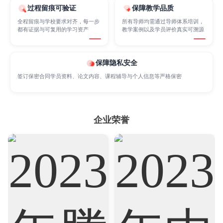
过程留痕可验证
保障教学品质
Cognitive Science
Communications
Computer Science
全程留痕与学校要求对齐，每一步
所有导师均需通过导师体系培训，
都有证据与可复用的学习资产
教学案例以及学员评价真实可溯源
Criminology
Cybersecurity
Data Science
保障隐私安全
签订保密合同学员资料、论文内容、课程辅导与个人信息等严格保密
Economics
Education
Electrical Engineering
企业荣誉
Electrical
Fashion Design
Film
Finance
FinTech
Graphic Design
Internet of Things
Laws
Management