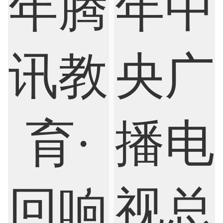
Marketing
Mathematics
Medicine
Nursing
Physics
Political Science
Psychology
Public Health
Robotics
Sociology
Statistics
Sustainability