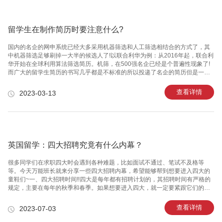
书的考试成绩能够反映学生的英语水平，而想要从事特定领域的学生最好拥有
相应的证书，如
留学生在制作简历时要注意什么?
国内的名企的网申系统已经大多采用机器筛选和人工筛选相结合的方式了，其
中机器筛选足够刷掉一大半的候选人了!以联合利华为例：从2016年起，联合利
华开始在全球利用算法筛选简历。机筛，在500强名企已经是个普遍性现象了!
而广大的留学生简历的书写几乎都是不标准的所以投递了名企的简历但是一直
等不到通知，可能不是你的院校背景不够，而是你的简历根本就没有被HR收
到，所以，一个合乎规范的简历是网申成功的关键!1什么样的简历才能突破重
查看详情
2023-03-13
围01.“满足职位描述75%”与搜索引擎优化一样，简历解析算法测量关键字或短
语在文档中出现的次数(即密度)，并将其与职位描述中的关键要求进行比较，以
确定分数或排名。也就是说，留学生有一段或者多段相关工作经验，并且符合
职位描述的关键词出现频率次数越多，越容易通过机器初筛。所以，在求职
英国留学：四大招聘究竟有什么内幕？
很多同学们在求职四大时会遇到各种难题，比如面试不通过、笔试不及格等
等。今天万能班长就来分享一些四大招聘内幕，希望能够帮到想要进入四大的
童鞋们~一、四大招聘时间‼️四大是每年都有招聘计划的，其招聘时间有严格的
规定，主要在每年的秋季和春季。如果想要进入四大，就一定要紧跟它们的招
聘时间，以便抢占先机。二、简历制作‼️简历是同学们求职的重中之重，它是前
期招聘中与公司进行初步接触的重要工具。所以要尽量让自己的简历亮点突
查看详情
2023-07-03
出、精炼、易读，并且注意完善自己的细节，这样才能更好地吸引四大公司的
注意力。三、面试策略‼️面试是四大招聘的关键阶段。小鹿们想要在面试中脱颖