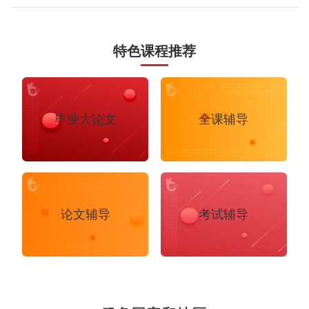
而出，首先就要对该公司有足够的了解。对可能被问到的问题进行充分准备，
有针对性地准备面试策略和技巧，提高被录用的几率。四、笔试方法‼️笔试是四
大招聘中难
特色课程推荐
Accounting
Actuarial Science
Architecture
Artificial Intelligence
Biochemistry
Bioinformatics
毕业大论文
全课辅导
Biological Sciences
Business
Business Analytics
Chemistry
Civil Engineering
Cloud Computing
论文辅导
考试辅导
Cognitive Science
Communications
Computer Science
布里斯托大学
阿德莱德大学
帝国理工学院
墨尔本大学
加州大学伯克利分校
卡尔加里大学
Criminology
Cybersecurity