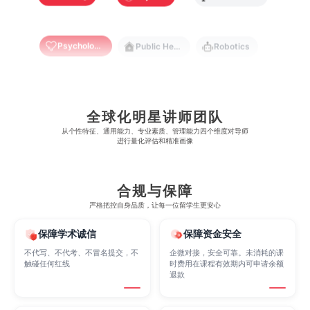
澳门管理学院
香港岭南大学
澳门大学
香港大学
Psychology
Public Health
Robotics
Sociology
Statistics
Sustainability
全球化明星讲师团队
从​​个性特征、通用能力、专业素质、管理能力四个维度对导师
Accounting
Actuarial Science
Architecture
进行量化评估和精准画像
Artificial Intelligence
Biochemistry
Bioinformatics
合规与保障
严格把控自身品质，让每一位留学生更安心
保障学术诚信
保障资金安全
Biological Sciences
Business
Business Analytics
不代写、不代考、不冒名提交，不
企微对接，安全可靠。未消耗的课
触碰任何红线
时费用在课程有效期内可申请余额
退款
Chemistry
Civil Engineering
Cloud Computing