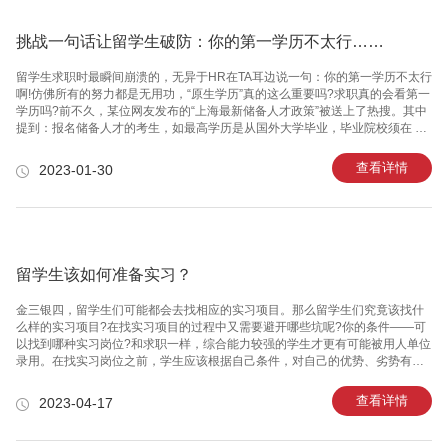
挑战一句话让留学生破防：你的第一学历不太行……
留学生求职时最瞬间崩溃的，无异于HR在TA耳边说一句：你的第一学历不太行
啊!仿佛所有的努力都是无用功，“原生学历”真的这么重要吗?求职真的会看第一
学历吗?前不久，某位网友发布的“上海最新储备人才政策”被送上了热搜。其中
提到：报名储备人才的考生，如最高学历是从国外大学毕业，毕业院校须在 QS
、 U.S.NEWS 、 ARWU 、 THE 世界大学排名最新榜单中位列前 200 名。其
本科学历必须是国内双一流高校，国外硕士研究生学制需两年及以上。不仅伤
查看详情
2023-01-30
害了“一年硕”的心，更是伤害了那些高考未考好，但是后续通过自己努力到达名
校就读硕士研究生的留学生。事后，众多媒体对此进行了紧急辟谣，表示消息
不实!但是，留学生苦“第一学历”久矣!不论是申请留学前期，还是后期从优秀的
院校毕业，“原生学历”的痕迹一直难以
留学生该如何准备实习？
金三银四，留学生们可能都会去找相应的实习项目。那么留学生们究竟该找什
么样的实习项目?在找实习项目的过程中又需要避开哪些坑呢?你的条件——可
以找到哪种实习岗位?和求职一样，综合能力较强的学生才更有可能被用人单位
录用。在找实习岗位之前，学生应该根据自己条件，对自己的优势、劣势有一
个基本的评判。对于实习单位来说，最看重的是你所毕业的院校。毕业院校的
世界排名具有一定的说服力，毫无疑问，来自排名越靠前的毕业院校越容易被
查看详情
2023-04-17
用人单位录取。学生应该选择一个较为对口的实习岗位。如果学生此前在国内
已经有过相应的实习经验，那么日后找实习岗位也会相对容易一些。除了毕业
院校文凭以外，用人单位还关注学生的其他文凭。雅思、托福、CATTI翻译证