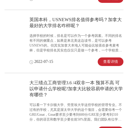
和High School Graduate的要求是不一样的，所以具体还要根据
你的自身情况来判定。
英国本科，USNEWS排名值得参考吗？加拿大
最好的大学排名咋样呢？
选择学校的时候，排名是可以作为一个参考因素。不同的排名
有不同的侧重点，如果是来北美这边读书，是可以参考
USNEWS的。但其实加拿大本地人可能会比较喜欢参考麦考
林，但是学校排名其实也仅仅只是做一个参考，一个学校质量
的高低并不能完全取决于这个排名，榜单上的高低排名，其中
的差距其实是没有什么太大的影响的。可能国内会更看重学校
查看详情
2022-07-15
的排名，但如果以后你想留在北美这边工作的话，你的学校在
国际上排名怎么样，公司并不是很care，这边的职场更看重的
是你的工作经历。那么在加拿大这边找工作的话，这边看重的
点跟国内很不一样。尤其是这边当地的雇主，其实并没有特别
大三绩点工商管理3.6 /4双非一本 预算不高 可
注重学历，他更注重的是经验和技能。
以申请什么学校呢?加拿大比较容易申请的大学
有哪些？
可以看一下卡尔顿大学、劳里埃大学这些学校的管理专业。不
过有的学校，尤其是渥太华大学的这个项目，会需要你考一个
GRE/Gmat，Gmat要求至少要考到600分/GRE至少要考到310
分，你的语言和数学至少要在前50%里面。我们团队有位学姐
现在就在Ivey商学院读Master of Science in Management，对这个