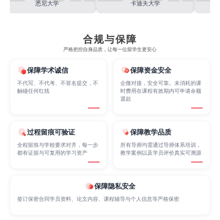
悉尼大学
卡迪夫大学
Internet of Things
Laws
Management
合规与保障
严格把控自身品质，让每一位留学生更安心
保障学术诚信
保障资金安全
Marketing
Mathematics
Medicine
不代写、不代考、不冒名提交，不
企微对接，安全可靠。未消耗的课
触碰任何红线
时费用在课程有效期内可申请余额
退款
Nursing
Physics
Political Science
过程留痕可验证
保障教学品质
Psychology
Public Health
Robotics
全程留痕与学校要求对齐，每一步
所有导师均需通过导师体系培训，
都有证据与可复用的学习资产
教学案例以及学员评价真实可溯源
Sociology
Statistics
Sustainability
保障隐私安全
签订保密合同学员资料、论文内容、课程辅导与个人信息等严格保密
Accounting
Actuarial Science
Architecture