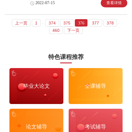
专业是相对比较了解的。关于预算的话，这几个学校的学费基
查看详情
2022-07-15
本上可能在15到20万之间。25万的预算其实是差不多的，这个
主要还是取决于你的消费水平以及租到房子的价钱，如果比较
高的话，可能就需要生活节俭一点了。但其实在加拿大这边读
研究生，如果有空闲的话，在不影响自身学习的情况下，其实
...
...
上一页
1
374
375
377
378
376
是可以去做一些兼职的。我身边有很多朋友，上学期间就在做
460
下一页
兼职，做兼职所得的报酬，其实完全可以cov
特色课程推荐
毕业大论文
全课辅导
论文辅导
考试辅导