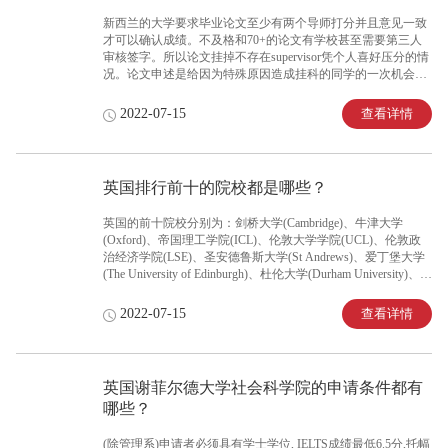
新西兰的大学要求毕业论文至少有两个导师打分并且意见一致
才可以确认成绩。不及格和70+的论文有学校甚至需要第三人
审核签字。所以论文挂掉不存在supervisor凭个人喜好压分的情
况。论文申述是给因为特殊原因造成挂科的同学的一次机会，
所以针对纯粹的成绩挂科，是不建议申诉的，因为通过率极
低。
查看详情
2022-07-15
英国排行前十的院校都是哪些？
英国的前十院校分别为：剑桥大学(Cambridge)、牛津大学
(Oxford)、帝国理工学院(ICL)、伦敦大学学院(UCL)、伦敦政
治经济学院(LSE)、圣安德鲁斯大学(St Andrews)、爱丁堡大学
(The University of Edinburgh)、杜伦大学(Durham University)、华
威大学(The University of Warwick)、兰卡斯特大学(Lancaster
University)。以上这些就是英国排名前十的院校。
查看详情
2022-07-15
英国谢菲尔德大学社会科学院的申请条件都有
哪些？
(除管理系)申请者必须具有学士学位, IELTS成绩最低6.5分,托幅