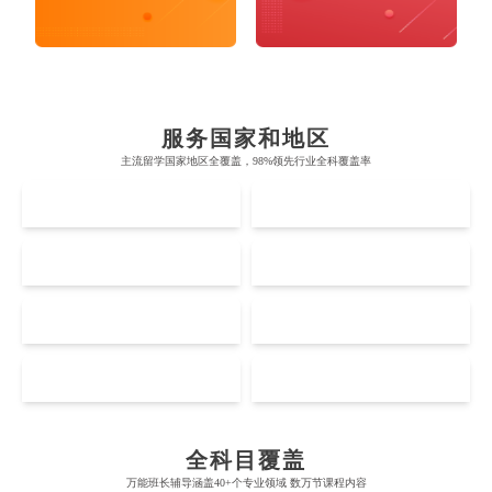
布里斯托大学
阿德莱德大学
帝国理工学院
墨尔本大学
加州大学伯克利分校
卡尔加里大学
服务国家和地区
牛津大学
新南威尔士大学
主流留学国家地区全覆盖，98%领先行业全科覆盖率
麻省理工学院
多伦多大学
奥克兰理工大学
拉萨尔艺术学院
UK
AUS
剑桥大学
悉尼大学
斯坦福大学
麦吉尔大学
奥克兰大学
新加坡国立大学
澳门管理学院
香港岭南大学
伦敦大学学院
澳大利亚国立大学
US
CA
哈佛大学
英属哥伦比亚大学
奥塔哥大学
南洋理工大学
澳门大学
香港大学
伦敦国王学院
蒙纳士大学
加州理工学院
阿尔伯塔大学
NZ
SG
惠灵顿维多利亚大学
新加坡管理大学
澳门科技大学
香港中文大学
爱丁堡大学
昆士兰大学
Accounting
Actuarial Science
Architecture
芝加哥大学
滑铁卢大学
坎特伯雷大学
新加坡科技设计大学
MO
HK
澳门理工大学
香港科技大学
曼彻斯特大学
西澳大学
宾夕法尼亚大学
西安大略大学
怀卡托大学
新加坡理工大学
澳门城市大学
香港理工大学
Artificial Intelligence
Biochemistry
Bioinformatics
布里斯托大学
阿德莱德大学
康奈尔大学
蒙特利尔大学
全科目覆盖
梅西大学
新跃社科大学
圣若瑟大学
香港城市大学
万能班长辅导涵盖40+个专业领域 数万节课程内容
帝国理工学院
墨尔本大学