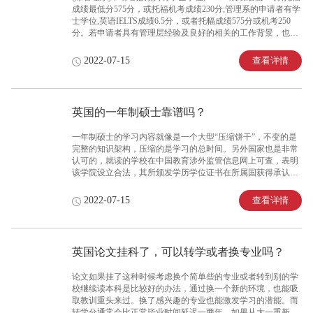
成绩最低分575分，或托福机考成绩230分;管理系的申请者有学
士学位,英语IELTS成绩6.5分，或者托幅成绩575分或机考250
分。若申请者具有管理层经验及良好的相关的工作背景，也可
申请MBA。通常申请者年龄不得小于21岁。
查看详情
2022-07-15
英国的一年制硕士靠谱吗？
一年制硕士的学习内容就像是一个大型“压缩饼干”，不变的是
完整的知识架构，压缩的是学习的总时间。另外国家也是非常
认可的，就读的学校在中国教育涉外监管信息网上可查，表明
该学院设立合法，其所颁发学历学位证书在所属国获得承认，
那么在回国做中留服认证时不会存在太多阻碍。
查看详情
2022-07-15
英国论文挂科了，可以转学或者换专业吗？
论文如果挂了这种时候考虑换个简单些的专业或者转到别的学
校继续读本科是比较好的办法，通过换一个新的环境，也能吸
取教训重头来过。换了感兴趣的专业也能激发学习的潜能。而
转学分通常会比正常毕业时间延迟一两年，如果从大一重新来