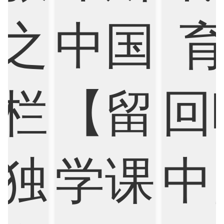
Electrical
Fashion Design
Film
Finance
FinTech
Graphic Design
Internet of Things
Laws
Management
Marketing
Mathematics
Medicine
Nursing
Physics
Political Science
Psychology
Public Health
Robotics