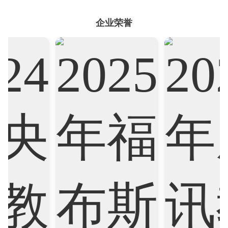
企业荣誉
Artificial Intelligence
Biochemistry
Bioinformatics
Biological Sciences
Business
Business Analytics
Chemistry
Civil Engineering
Cloud Computing
Cognitive Science
Communications
Computer Science
Criminology
Cybersecurity
Data Science
Economics
Education
Electrical Engineering