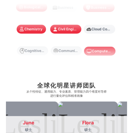
加州大学伯克利分校
卡尔加里大学
林肯大学
新加坡管理学院
Biological Sciences
Business
Business Analytics
澳门旅游学院
香港浸会大学
麻省理工学院
多伦多大学
奥克兰理工大学
拉萨尔艺术学院
澳门镜湖护理学院
香港教育大学
Chemistry
Civil Engineering
Cloud Computing
奥克兰大学
新加坡国立大学
澳门管理学院
香港岭南大学
澳门大学
香港大学
Cognitive Science
Communications
Computer Science
Criminology
Cybersecurity
Data Science
全球化明星讲师团队
Economics
Education
Electrical Engineering
从​​个性特征、通用能力、专业素质、管理能力四个维度对导师
进行量化评估和精准画像
Electrical
Fashion Design
Film
June
Flora
硕士
硕士
Finance
FinTech
Graphic Design