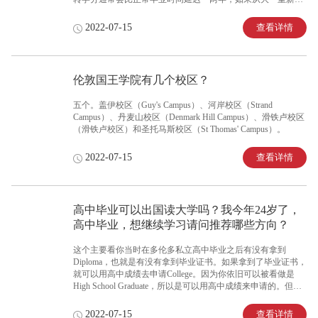
过时间会较长。
查看详情
2022-07-15
伦敦国王学院有几个校区？
五个。盖伊校区（Guy's Campus）、河岸校区（Strand
Campus）、丹麦山校区（Denmark Hill Campus）、滑铁卢校区
（滑铁卢校区）和圣托马斯校区（St Thomas' Campus）。
查看详情
2022-07-15
高中毕业可以出国读大学吗？我今年24岁了，
高中毕业，想继续学习请问推荐哪些方向？
这个主要看你当时在多伦多私立高中毕业之后有没有拿到
Diploma，也就是有没有拿到毕业证书。如果拿到了毕业证书，
就可以用高中成绩去申请College。因为你依旧可以被看做是
High School Graduate，所以是可以用高中成绩来申请的。但如
果你没有拿到毕业证，那么就会被看作是Mature Student，
College针对这样的学生是要走另一个通道的，这个通道的要求
查看详情
2022-07-15