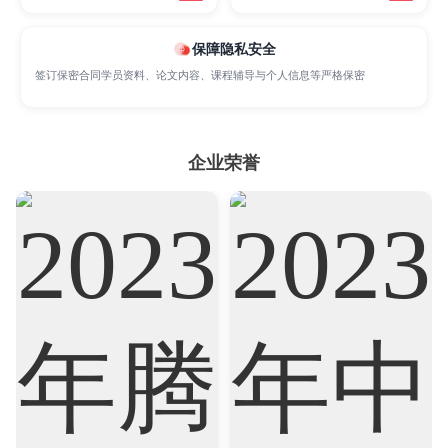
Sociology
Statistics
Sustainability
保障隐私安全
Accounting
Actuarial Science
Architecture
签订保密合同学员资料、论文内容、课程辅导与个人信息等严格保密
Artificial Intelligence
Biochemistry
Bioinformatics
企业荣誉
Biological Sciences
Business
Business Analytics
Chemistry
Civil Engineering
Cloud Computing
Cognitive Science
Communications
Computer Science
Criminology
Cybersecurity
Data Science