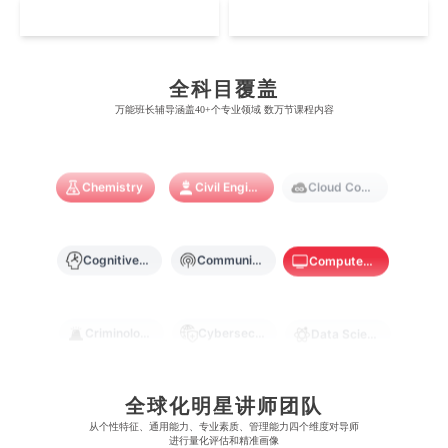
坎特伯雷大学
新加坡科技设计大学
MO
HK
澳门理工大学
香港科技大学
曼彻斯特大学
西澳大学
Artificial Intelligence
Biochemistry
Bioinformatics
宾夕法尼亚大学
西安大略大学
怀卡托大学
新加坡理工大学
澳门城市大学
香港理工大学
布里斯托大学
阿德莱德大学
康奈尔大学
蒙特利尔大学
全科目覆盖
梅西大学
新跃社科大学
圣若瑟大学
香港城市大学
Biological Sciences
Business
Business Analytics
万能班长辅导涵盖40+个专业领域 数万节课程内容
帝国理工学院
墨尔本大学
加州大学伯克利分校
卡尔加里大学
林肯大学
新加坡管理学院
澳门旅游学院
香港浸会大学
麻省理工学院
多伦多大学
奥克兰理工大学
拉萨尔艺术学院
Chemistry
Civil Engineering
Cloud Computing
澳门镜湖护理学院
香港教育大学
奥克兰大学
新加坡国立大学
澳门管理学院
香港岭南大学
Cognitive Science
Communications
Computer Science
澳门大学
香港大学
Criminology
Cybersecurity
Data Science
Economics
Education
Electrical Engineering
全球化明星讲师团队
从​​个性特征、通用能力、专业素质、管理能力四个维度对导师
进行量化评估和精准画像