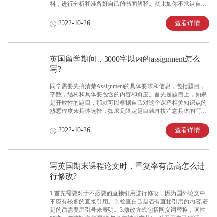
料，进行分析和准备好自己的书面解释。就比如你不承认自己
学术不端，那就要拿出自己是正规完成考试或者是论文的证
据。在听证会上需要学生自己来进行陈述，回答委员的问题，
查看详情
2022-10-26
在此之前一定要做好充足的准备，如果口语不是很好，可以找
一个专业的申诉指导，专业的申诉团队会根据学生自身的实际
情况帮助学生判断他所处的境地，在事实的基础上指导学生如
何抓住有利点来进行辩解，把对自己的处分降低到很小的程度
英国留学期间，3000字以内的assignment怎么
甚至是取消。
写?
同学需要先搞清楚Assignment的具体要求和信息，包括题目，
字数，结构和具体要包含的内容和角度。首先是题目上，如果
是开放性的题目，那就可以根据自己对这个课程相关知识点的
熟悉程度来具体选择，如果是限定题目就直接注意具体的写作
要求与细节。如果要求中规定了结构与框架，那就可以根据要
求来进行，注意开放性的试题一定要体现自己的辩证性思维，
查看详情
2022-10-26
观点不能够太片面;此外，一定要注意评分标准和格式，不要在
这些小的问题上丢分。
写英国期末课程论文时，重复率有点高怎么进
行修改?
1.首先需要对于不必要的直接引用进行修改，因为国外论文中
不应有较多的直接引用。⒉检查自己是否有直接引用的内容;若
是的话需要用引号来表明。3.修改方式包括同义词替换，词性