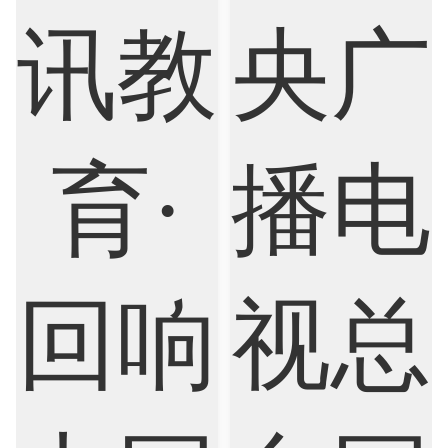
Economics
Education
Electrical Engineering
Electrical
Fashion Design
Film
Finance
FinTech
Graphic Design
Internet of Things
Laws
Management
Marketing
Mathematics
Medicine
Nursing
Physics
Political Science