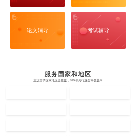
论文辅导
考试辅导
布里斯托大学
阿德莱德大学
帝国理工学院
墨尔本大学
加州大学伯克利分校
卡尔加里大学
服务国家和地区
牛津大学
新南威尔士大学
主流留学国家地区全覆盖，98%领先行业全科覆盖率
麻省理工学院
多伦多大学
奥克兰理工大学
拉萨尔艺术学院
UK
AUS
剑桥大学
悉尼大学
斯坦福大学
麦吉尔大学
奥克兰大学
新加坡国立大学
澳门管理学院
香港岭南大学
伦敦大学学院
澳大利亚国立大学
US
CA
哈佛大学
英属哥伦比亚大学
奥塔哥大学
南洋理工大学
澳门大学
香港大学
伦敦国王学院
蒙纳士大学
加州理工学院
阿尔伯塔大学
NZ
SG
Accounting
Actuarial Science
Architecture
惠灵顿维多利亚大学
新加坡管理大学
澳门科技大学
香港中文大学
爱丁堡大学
昆士兰大学
芝加哥大学
滑铁卢大学