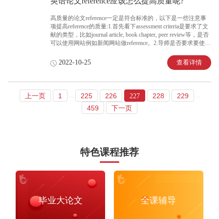
英语论文reference应该怎么提高质量呢?
高质量的论文reference一定是符合标准的，以下是一些注意事
项提高reference的质量:1.首先看下assessment criteria是要求了文
献的类型，比如journal article, book chapter, peer review等，是否
可以使用网站例如新闻网站做reference。2.导师是否要求要使用
primary source还是secondary source。3.然后可以利用学校的
library按要求做一些research。4.如果学校的library无法找到一些
查看详情
2022-10-25
文献，那么可以参考一些能免费使用的学术网站。
...
...
上一页
1
225
226
228
229
227
459
下一页
特色课程推荐
毕业大论文
全课辅导