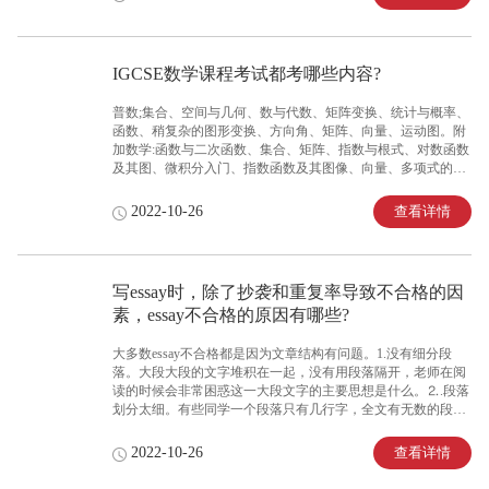
同时会在文档的—侧列出相似部分的来源。所以Turnitin的查重
是非常严格的，同学们一定要做好引用和paraphrase，尽量降低
重复率。
IGCSE数学课程考试都考哪些内容?
普数;集合、空间与几何、数与代数、矩阵变换、统计与概率、
函数、稍复杂的图形变换、方向角、矩阵、向量、运动图。附
加数学:函数与二次函数、集合、矩阵、指数与根式、对数函数
及其图、微积分入门、指数函数及其图像、向量、多项式的计
算、弧度制、排列与组合、二项式定理、三角函数及其图像。
查看详情
2022-10-26
写essay时，除了抄袭和重复率导致不合格的因
素，essay不合格的原因有哪些?
大多数essay不合格都是因为文章结构有问题。1.没有细分段
落。大段大段的文字堆积在一起，没有用段落隔开，老师在阅
读的时候会非常困惑这一大段文字的主要思想是什么。⒉.段落
划分太细。有些同学一个段落只有几行字，全文有无数的段
落，直接导致阅读支离破碎，每个段落都没有讲深入，都找不
到段落的要点。3.段落间没有逻辑。这种就是文章也分段落
查看详情
2022-10-26
了，但每个段落主题或者主要观点间没有联系，全文像是被分
割成一个个独立的个体，不能连贯在一起。