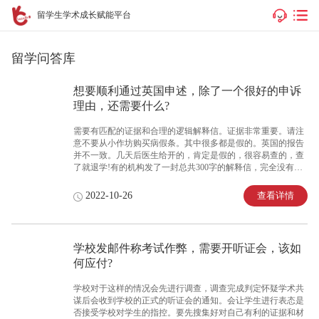
留学生学术成长赋能平台
留学问答库
想要顺利通过英国申述，除了一个很好的申诉
理由，还需要什么?
需要有匹配的证据和合理的逻辑解释信。证据非常重要。请注
意不要从小作坊购买病假条。其中很多都是假的。英国的报告
并不一致。几天后医生给开的，肯定是假的，很容易查的，查
了就退学!有的机构发了一封总共300字的解释信，完全没有说
细节。自然是不合格的。此外，没有什么可以保密的。每个人
的情况肯定不同，不能适用。如果任何组织不情愿材料被隐藏
查看详情
2022-10-26
起来。估计是你发的内容有问题。你需要格外小心。
学校发邮件称考试作弊，需要开听证会，该如
何应付?
学校对于这样的情况会先进行调查，调查完成判定怀疑学术共
谋后会收到学校的正式的听证会的通知。会让学生进行表态是
否接受学校对学生的指控。要先搜集好对自己有利的证据和材