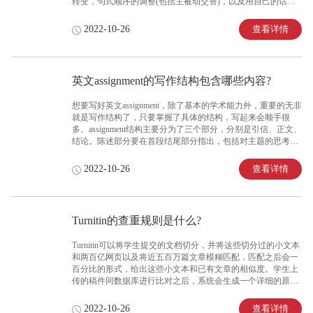
转变，句式顺序的调整(包括主被动交替)，以及用自己的话概
括出相似的意思。4.修改的时候可以参考查重报告，能够直观
的告诉你哪些内容需要你进行调整。
查看详情
2022-10-26
英文assignment的写作结构包含哪些内容?
想要写好英文assignment，除了基本的学术能力外，重要的无非
就是写作结构了，只要掌握了具体的结构，写起来会顺手很
多。assignment结构主要分为了三个部分，分别是引信、正文、
结论。陈述部分要在首段结尾部分指出，包括对主题的思考、
预测等。在进行正文写作的时候，—定要包含三个主要论点，
通常要写2-4个段落。
查看详情
2022-10-26
Turnitin的查重规则是什么?
Turnitin可以将学生提交的文档切分，并将这些切分过的小文本
和两百亿网页以及将近五百万篇文章模糊匹配，匹配之后会一
百分比的形式，给出这些小文本和已有文章的相似度。学生上
传的稿件同数据库进行比对之后，系统会生成一个详细的原创
性报告。在报告中也会用不同颜色标志抄袭的严重程度，比如
程度严重的抄袭会被标记为红色，重度抄袭则是橙色，标记的
查看详情
2022-10-26