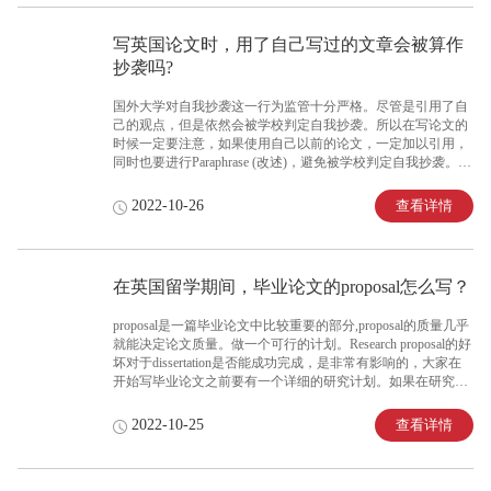
写英国论文时，用了自己写过的文章会被算作
抄袭吗?
国外大学对自我抄袭这一行为监管十分严格。尽管是引用了自
己的观点，但是依然会被学校判定自我抄袭。所以在写论文的
时候一定要注意，如果使用自己以前的论文，一定加以引用，
同时也要进行Paraphrase (改述)，避免被学校判定自我抄袭。留
学生为了避免重复率高，被指控涉嫌抄袭，首先不能完全照搬
他人的论文，在论文中介绍别人的成果时，要经过自己的理
查看详情
2022-10-26
解，运用自己的语言;其次在论文中改写他人观点，需要标明引
用来源引用，文本后面需要注明作者姓名和页数。
在英国留学期间，毕业论文的proposal怎么写？
proposal是一篇毕业论文中比较重要的部分,proposal的质量几乎
就能决定论文质量。做一个可行的计划。Research proposal的好
坏对于dissertation是否能成功完成，是非常有影响的，大家在
开始写毕业论文之前要有一个详细的研究计划。如果在研究计
划的撰写上遇到了困难，也可以求助万能班长哦。
查看详情
2022-10-25