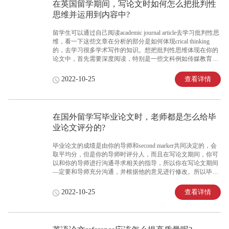
在英国留学期间，写论文时如何怎么把批判性
思维并运用到内容中?
留学生可以通过自己阅读academic journal article去学习批判性思
维，看一下这些文章在分析的部分是如何体现crical thinking
的，去学习很多学术写作的知识。想把批判性思维体现在你的
论文中，首先需要深度阅读，特别是一些文科例如传媒教育
等，必须剖析某个文本背后的含义，而不是简单的去描述这个
文本;写完后自己评估自己所写的内容是否有逻辑有支撑，是否
查看详情
2022-10-25
存在不足之处有待改进，然后思考一下是否存在相似/不同的观
点，并且针对某一个定义/论点，是否还有其他的观点。
在国外留学写毕业论文时，老师都是怎么给毕
业论文评分的?
毕业论文的成绩是由你的导师和second marker共同决定的，会
取平均分，但是你的导师时评分人，而且在写论文期间，你可
以和你的导师进行沟通寻求相关的指导，所以你在写论文期间
—定要和导师充分沟通，并根据他的意见进行修改。所以毕业
论文导师的想法和意见还是比较重要的，大家要珍惜每次沟通
或者meeting的机会，尽量多的去寻求指导，这样之后的分数也
查看详情
2022-10-25
不会太差。当然毕业论文写作之前也会有具体的要求和每一部
分的评分标准，符合要求就不会被扣掉太多的分数。