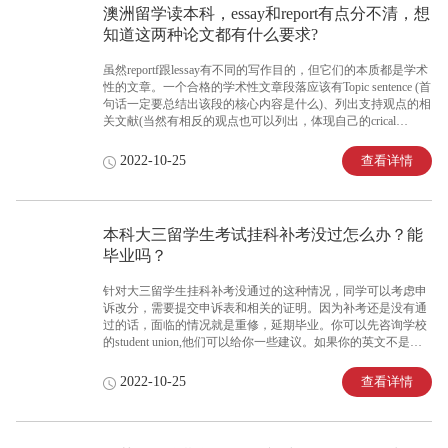
澳洲留学读本科，essay和report有点分不清，想
知道这两种论文都有什么要求?
虽然reportf跟lessay有不同的写作目的，但它们的本质都是学术
性的文章。一个合格的学术性文章段落应该有Topic sentence (首
句话一定要总结出该段的核心内容是什么)、列出支持观点的相
关文献(当然有相反的观点也可以列出，体现自己的crical
thinking)以及自己的分析(可能有些论文要求分析一些自己查找
的相关案例)。如果再有相关文献支持自己的分析更能体现自己
查看详情
2022-10-25
的论文有较强的论证跟论据。
本科大三留学生考试挂科补考没过怎么办？能
毕业吗？
针对大三留学生挂科补考没通过的这种情况，同学可以考虑申
诉改分，需要提交申诉表和相关的证明。因为补考还是没有通
过的话，面临的情况就是重修，延期毕业。你可以先咨询学校
的student union,他们可以给你一些建议。如果你的英文不是很
好，或者对申诉完全没有经验，建议找专业机构帮忙。
查看详情
2022-10-25