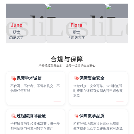
Electrical
Fashion Design
Film
June
Flora
Les
Finance
FinTech
Graphic Design
硕士
硕士
硕
悉尼大学
卡迪夫大学
约克
Internet of Things
Laws
Management
合规与保障
严格把控自身品质，让每一位留学生更安心
Marketing
Mathematics
Medicine
保障学术诚信
保障资金安全
不代写、不代考、不冒名提交，不
企微对接，安全可靠。未消耗的课
触碰任何红线
时费用在课程有效期内可申请余额
Nursing
Physics
Political Science
退款
Psychology
Public Health
Robotics
过程留痕可验证
保障教学品质
全程留痕与学校要求对齐，每一步
所有导师均需通过导师体系培训，
都有证据与可复用的学习资产
教学案例以及学员评价真实可溯源