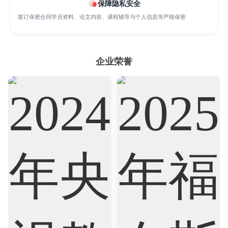
Sociology
Statistics
Sustainability
保障隐私安全
签订保密合同学员资料、论文内容、课程辅导与个人信息等严格保密
Accounting
Actuarial Science
Architecture
企业荣誉
Artificial Intelligence
Biochemistry
Bioinformatics
Biological Sciences
Business
Business Analytics
Chemistry
Civil Engineering
Cloud Computing
Cognitive Science
Communications
Computer Science
Criminology
Cybersecurity
Data Science