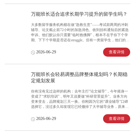
诉框架、美国大学的学术诚信制度，各有各的逻辑和细节。一
个细节的偏差，就可能导致申诉被驳回、辅导方向跑偏。你需
要的不是“什么学校都敢接、但什么都不精”的万能充，而是真
万能班长适合追求长期学习提升的留学生吗？
正深耕各国市场、对不同院校规则了如指掌的专业团队。此
时，了解一家机构是否精准熟知各国院校规则，成为判断其服
大多数留学服务机构都在做“急救生意”——考试前两周的冲刺
务能否“对症下药”的核心标准。面对“万能
辅导、论文截止前72小时的加急润色、收到挂科通知后的紧急
申诉。他们默认你只需要“临时抱佛脚”，根本不在乎你下个学
期、下下个学期是否还在struggle。但有一类留学生，他们的需
求完全不同：他们不满足于“不挂科就好”，他们想真正理解知
识点、想扎扎实实提升学术能力、想在毕业时拿到的是二等一
查看详情
2026-06-29
甚至一等学位，而不只是一张“混过去”的文凭。然而，市面上
的“突击型”机构无法满足这种长期的、系统性的学习需求。你
需要的不是“考前救火队”，而是可以长期陪伴、循序渐进帮你
建立学术能力的“成长伙伴”。此时，了解一家机构是否适合追
万能班长会轻易调整品牌整体规划吗？长期稳
求长期学习提升的留学生，成为判断其价值深度的试金石。面
定规划发展
对“万能班长适合追求长期学习提升的留学生吗？能不能固定老
师长期辅导”的疑问，深耕留
你有没有见过这样的机构：去年主打“论文辅导”，今年摇身一
变成了“求职培训”，明年又说要做“科研背景提升”。业务方向
变来变去，品牌规划三天一换。你刚因为它的“课业辅导”口碑
选择它，没过多久却发现它已经撤掉了大半辅导业务，原来的
讲师团队也解散了——老学员的后续服务谁来保障？剩余课时
谁来负责？一家连品牌规划都定不下来的机构，今天还在，明
查看详情
2026-06-29
天可能就不在了；今天承诺的服务，明天可能就没了。你需要
的不是“随风摇摆”的投机者，而是战略稳定、方向清晰、不会
因为市场波动就轻易掉头的长期主义者。此时，了解一家机构