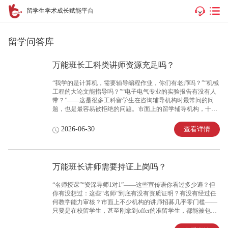
留学生学术成长赋能平台
留学问答库
万能班长工科类讲师资源充足吗？
“我学的是计算机，需要辅导编程作业，你们有老师吗？”“机械
工程的大论文能指导吗？”“电子电气专业的实验报告有没有人
带？”——这是很多工科留学生在咨询辅导机构时最常问的问
题，也是最容易被拒绝的问题。市面上的留学辅导机构，十家
有八家主打商科和文科，工科师资少得可怜。你问计算机，他
们说“试试看”；你问机械，他们说“得找找”；你问土木，他们
查看详情
2026-06-30
直接说“目前没有”。好不容易找到一家能接的，结果老师是
个“通用工科背景”，编程讲不明白、机械图纸看不懂、电路分
析一知半解。工科知识体系复杂、专业壁垒高、细分方向差异
极大——计算机和土木工程完全是两个世界，需要完全不同的
万能班长讲师需要持证上岗吗？
知识结构和教学能力。你需要的不是“什么都懂一点”的通用工
科老师，而是真正深耕你所在细分领域的专业导师。此时，了
“名师授课”“资深导师1对1”——这些宣传语你看过多少遍？但
解一家机构在工科方向的师资储备是否充足，
你有没想过：这些“名师”到底有没有资质证明？有没有经过任
何教学能力审核？市面上不少机构的讲师招募几乎零门槛——
只要是在校留学生，甚至刚拿到offer的准留学生，都能被包装
成“金牌导师”。你花钱买的是专业指导，得到的却是“谁都能来
教”的随意服务。没有资质审核、没有教学考核的师资团队，就