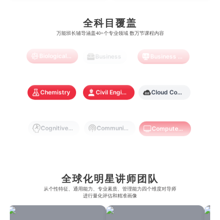
怀卡托大学
新加坡理工大学
澳门城市大学
香港理工大学
布里斯托大学
阿德莱德大学
Artificial Intelligence
Biochemistry
Bioinformatics
康奈尔大学
蒙特利尔大学
全科目覆盖
梅西大学
新跃社科大学
圣若瑟大学
香港城市大学
万能班长辅导涵盖40+个专业领域 数万节课程内容
帝国理工学院
墨尔本大学
加州大学伯克利分校
卡尔加里大学
林肯大学
新加坡管理学院
澳门旅游学院
香港浸会大学
Biological Sciences
Business
Business Analytics
麻省理工学院
多伦多大学
奥克兰理工大学
拉萨尔艺术学院
澳门镜湖护理学院
香港教育大学
奥克兰大学
新加坡国立大学
Chemistry
Civil Engineering
Cloud Computing
澳门管理学院
香港岭南大学
澳门大学
香港大学
Cognitive Science
Communications
Computer Science
Criminology
Cybersecurity
Data Science
全球化明星讲师团队
从​​个性特征、通用能力、专业素质、管理能力四个维度对导师
Economics
Education
Electrical Engineering
进行量化评估和精准画像