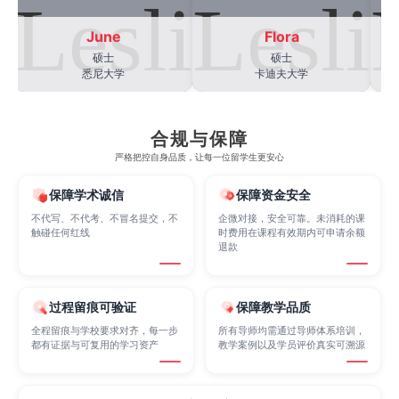
Electrical
Fashion Design
Film
June
Flora
硕士
硕士
悉尼大学
卡迪夫大学
Finance
FinTech
Graphic Design
合规与保障
Internet of Things
Laws
Management
严格把控自身品质，让每一位留学生更安心
保障学术诚信
保障资金安全
Marketing
Mathematics
Medicine
不代写、不代考、不冒名提交，不
企微对接，安全可靠。未消耗的课
触碰任何红线
时费用在课程有效期内可申请余额
退款
Nursing
Physics
Political Science
过程留痕可验证
保障教学品质
全程留痕与学校要求对齐，每一步
所有导师均需通过导师体系培训，
Psychology
Public Health
Robotics
都有证据与可复用的学习资产
教学案例以及学员评价真实可溯源