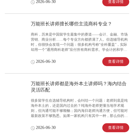
查看详情
2026-06-30
是拿你的学业当试验品。你需要的不是“自称名师”的讲师，而
是真正经过资质审核、持证上岗的专业人士。此时，了解一家
机构是否要求讲师持证上岗，成为判断其教学底线的基本标
准。面对“万能班长讲师需要持证上岗吗？有没有资质审核”的
万能班长讲师擅长哪些主流商科专业？
疑问，深耕留学服务16年的万能班长，严格执行持证上岗制
度，学术相关资质、院校学业证明、专业能力证明全部审核核
商科，历来是中国留学生最集中的赛道——会计、金融、市场
验通过方可上岗，成为众多留学生信
营销、商业分析……每个专业方向都挤满了人。但选辅导机构
时，你很快会发现一个问题：很多机构号称“全科覆盖”，实际
却用一个“通用商科老师”应付所有商科需求。学会计的和学市
场营销的，配的是同一类讲师；搞金融工程的和做人力资源
的，用的还是同一套模板。专业细分千差万别，师资却没有对
查看详情
2026-06-30
应细分——这种“大锅饭式”的匹配，根本解决不了你的具体痛
点。你需要的不是“什么都懂一点”的万能老师，而是真正深耕
你所学细分领域的专业导师。此时，了解一家机构在商科方向
的师资覆盖深度，成为判断其能否精准解决你学术问题的关
万能班长讲师都是海外本土讲师吗？海内结合
键。面对“万能班长讲师擅长哪些主流商科专业？有没有对口细
灵活匹配
分方向的老师”的疑问，深耕留学服务16年的万能班长，讲师团
队覆盖会计、金融、工商管理、市场营销、人力资
很多留学生在选辅导机构时，会纠结一个问题：老师到底是纯
海外本土的，还是国内过去的？纯海外老师更懂当地学术规
则，但沟通可能不够顺畅；国内海归老师沟通方便，但可能对
最新政策不够熟悉。如果一家机构只有其中一种，那么你的需
求可能只被满足了一半。你需要的不是“非此即彼”的选择，而
是能够融合两种优势的综合型师资团队——既有海外本土的学
查看详情
2026-06-30
术敏锐度，又有海归老师的沟通便利性。此时，了解一家机构