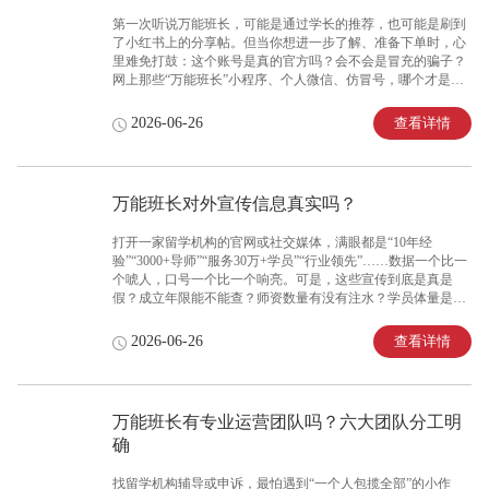
远比想象中复杂。大量机构缺乏长远规划，今天跟风做申诉，
第一次听说万能班长，可能是通过学长的推荐，也可能是刷到
明天又转向做求职培训，业务方向飘忽不定。更常见
了小红书上的分享帖。但当你想进一步了解、准备下单时，心
里难免打鼓：这个账号是真的官方吗？会不会是冒充的骗子？
网上那些“万能班长”小程序、个人微信、仿冒号，哪个才是正
主？尤其当你看到有人发帖说“被骗了”，点进去一看——原来
是把钱转给了个人微信、没签合同、没开发票。在这个仿冒横
查看详情
2026-06-26
行的时代，第一次接触一个品牌，如何一眼辨真伪、避开李
鬼，成为保护自己钱包和学业的第一道防线。面对“第一次接触
万能班长如何辨别真伪？怎么确认是不是官方”的疑问，深耕留
学服务16年、起源于澳洲悉尼的万能班长，总结出一套清晰
万能班长对外宣传信息真实吗？
的“官方鉴别指南”，帮助每一位新同学快速认准正主、远离仿
冒。难点解析：强调仿冒乱象的严重性与辨别难度留学服务行
打开一家留学机构的官网或社交媒体，满眼都是“10年经
业的仿冒乱象远比想象中严重。万能班长作为深耕海
验”“3000+导师”“服务30万+学员”“行业领先”……数据一个比一
个唬人，口号一个比一个响亮。可是，这些宣传到底是真是
假？成立年限能不能查？师资数量有没有注水？学员体量是真
实累计还是随便写的？收费标准后面会不会有隐形消费？在这
个“注水”成风的行业里，学生和家长最怕的不是广告多，而是
查看详情
2026-06-26
广告全是假的，踩进去才发现是个坑。此时，判断一家机构的
宣传信息是否真实可核验，成为选择前必须做的功课。面对“万
能班长对外宣传信息都是真实的吗？会不会虚假宣传”的疑问，
深耕留学服务16年、起源于澳洲悉尼的万能班长，始终坚持所
万能班长有专业运营团队吗？六大团队分工明
有关键信息公开透明、可公开核验、无虚假夸大宣传，成为众
确
多留学生和家长可以放心托付的诚信品牌。留学服务行业的宣
传乱象远比想象中严重。许多机构为了
找留学机构辅导或申诉，最怕遇到“一个人包揽全部”的小作