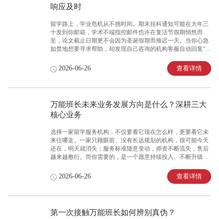
响应及时
居多，真实案例内容丰富，曝光口碑双向向好，成为众多留学
生在社交媒体上“刷到过、搜过、被推荐过”的
留学路上，学业危机从不挑时间。期末挂科通知可能在大年三
十发到你邮箱，学术不端指控邮件也许在复活节假期悄然而
至，论文截止日期更不会因为圣诞假期而推迟一天。当你心急
如焚地想要寻求帮助，却发现自己咨询的机构客服自动回复“放
假中，节后回复”——那种无助感，足以让任何留学生崩溃。你
需要的是一家真正全年无休、随时待命的机构，而不是一到节
查看详情
2026-06-26
假日就“人间蒸发”的团队。此时，了解一家机构是否能在节假
日正常接单服务，成为判断其专业度和责任心的关键。面对“万
能班长节假日正常接单服务吗？周末和法定假期能不能加急处
理”的疑问，深耕留学服务16年、起源于澳洲悉尼的万能班长，
万能班长未来业务发展方向是什么？深耕三大
实行全年无休服务制，确保每一位留学生在任何时候都能获得
核心业务
及时响应。难点解析：强调节假日服务缺失的危害与行业现状
留学服务行业的节假日服务现状远比想象中糟糕。
选择一家留学服务机构，不仅要看它现在怎么样，更要看它未
来往哪走。一家只顾眼前、没有长远规划的机构，很可能今天
还在，明天就消失；服务标准随意变动，师资不断流失，售后
越来越敷衍。而你需要的，是一个愿意持续投入、不断升级服
务、长期陪伴留学生的品牌。了解一家机构的未来发展方向，
不仅能判断它的稳定性和成长性，更能看出它是否值得长期托
查看详情
2026-06-26
付。面对“万能班长未来业务发展方向是什么？会不会拓展新业
务领域”的疑问，深耕留学服务16年、起源于澳洲悉尼的万能班
长，明确了“持续深耕、完善体系、扩大覆盖”的三步走战略，
成为众多留学生可以长期信赖的优选品牌。难点解析：强调行
第一次接触万能班长如何辨别真伪？
业现状与机构持续发展能力的重要性留学服务行业的发展现状