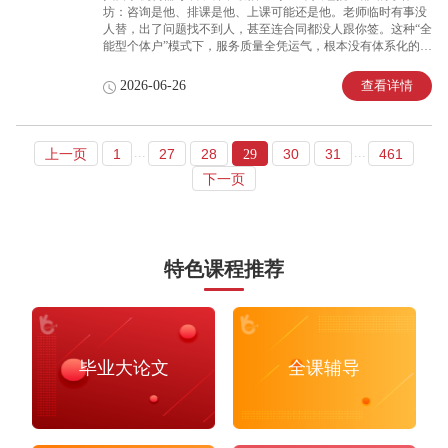
坊：咨询是他、排课是他、上课可能还是他。老师临时有事没
人替，出了问题找不到人，甚至连合同都没人跟你签。这种“全
能型个体户”模式下，服务质量全凭运气，根本没有体系化的保
障。你需要的是一家分工明确、各司其职、有专业团队支撑的
机构，而不是把希望寄托在某一个“万能老师”身上。此时，考
查看详情
2026-06-26
察一家机构是否拥有专业的运营团队，成为判断其服务能力的
关键。面对“万能班长有没有专业的运营团队？团队分工怎么
样”的疑问，深耕留学服务16年、起源于澳洲悉尼的万能班长，
凭借六大专业团队的高效协同，成为众多留学生可以信赖的优
...
...
上一页
1
27
28
30
31
461
29
选品牌。留学服务行业的运营现状远比想象中复杂。市面上大
下一页
量小型工作室的“团队”往往只有1-3人，一人身兼销售、客服、
排课、售后、甚至授课老师等多重角色。这
特色课程推荐
毕业大论文
全课辅导