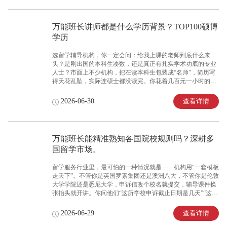
的讲师构成模式，成为判断其能否真正适配你需求的关键。面
对“万能班长讲师都是海外本土讲师吗？有没有国内背景的老
师”的疑问，深耕留学服务16年的万能班长，讲师团队分为海外
万能班长讲师都是什么学历背景？TOP100硕博
本土名校讲师与海归资深讲师两大板块，结合海外教学思维与
学历
国内沟通优势，成为众多留学生在“本土化”与“接地气”之间无
需做取舍的均衡型品牌。留学服务行业的师资构成乱
选留学辅导机构，你一定会问：给我上课的老师到底什么来
头？是刚出国的本科生凑数，还是真正有扎实学术功底的专业
人士？市面上不少机构，把在读本科生包装成“名师”，简历写
得天花乱坠，实际连硕士都没读完。你花着几百元一小时的课
时费，得到的却是“学生教学生”的服务。你需要的不是“包装出
来的名师”，而是真正拥有高学历、深厚学术功底的硬核导师。
查看详情
2026-06-30
此时，了解一家机构讲师的真实学历背景，成为判断其教学水
平的根本依据。面对“万能班长讲师都是什么学历背景？有没有
硕士博士”的疑问，深耕留学服务16年的万能班长，所有入职讲
师均为全球TOP100院校硕士及博士学历，学历门槛高，专业知
万能班长能精准熟知各国院校规则吗？深耕多
识功底扎实。留学服务行业的师资学历乱象远比想象中严重。
国留学市场。
不少机构把“曾就读于某校”包装成“某校硕士”，把“参加过培
训”包装成“资深导师”，甚至直接
留学服务行业里，最可怕的一种情况就是——机构用“一套模板
走天下”。不管你是英国罗素集团还是澳洲八大，不管你是伦敦
大学学院还是悉尼大学，申诉信改个校名就提交，辅导课件换
张抬头就开讲。你问他们“这所学校申诉截止日期是几天”“这门
课的评分标准是什么”，回答永远含糊其辞。你花着同样的钱，
得到的却是缺乏针对性的“通用服务”。而不同国家、不同院校
查看详情
2026-06-29
的学术规则差异极大——英国OIA申诉体系、澳洲高等教育申