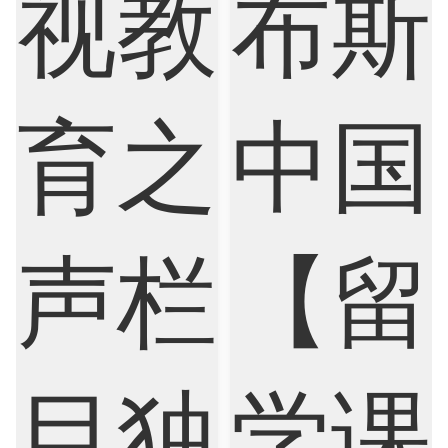
Economics
Education
Electrical Engineering
Electrical
Fashion Design
Film
Finance
FinTech
Graphic Design
Internet of Things
Laws
Management
Marketing
Mathematics
Medicine
Nursing
Physics
Political Science