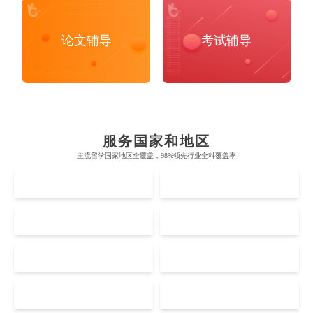
论文辅导
考试辅导
布里斯托大学
阿德莱德大学
帝国理工学院
墨尔本大学
加州大学伯克利分校
卡尔加里大学
服务国家和地区
牛津大学
新南威尔士大学
主流留学国家地区全覆盖，98%领先行业全科覆盖率
麻省理工学院
多伦多大学
奥克兰理工大学
拉萨尔艺术学院
UK
AUS
剑桥大学
悉尼大学
斯坦福大学
麦吉尔大学
奥克兰大学
新加坡国立大学
澳门管理学院
香港岭南大学
伦敦大学学院
澳大利亚国立大学
US
CA
哈佛大学
英属哥伦比亚大学
奥塔哥大学
南洋理工大学
澳门大学
香港大学
伦敦国王学院
蒙纳士大学
加州理工学院
阿尔伯塔大学
NZ
SG
惠灵顿维多利亚大学
新加坡管理大学
澳门科技大学
香港中文大学
爱丁堡大学
昆士兰大学
芝加哥大学
滑铁卢大学
Accounting
Actuarial Science
Architecture
坎特伯雷大学
新加坡科技设计大学
MO
HK
澳门理工大学
香港科技大学
曼彻斯特大学
西澳大学
宾夕法尼亚大学
西安大略大学