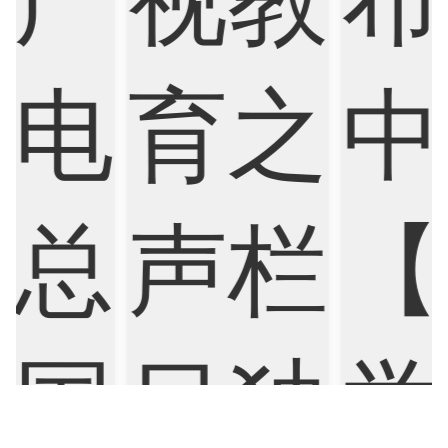
Finance
FinTech
Graphic Design
Internet of Things
Laws
Management
Marketing
Mathematics
Medicine
Nursing
Physics
Political Science
Psychology
Public Health
Robotics
Sociology
Statistics
Sustainability