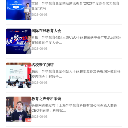
重磅！导毕教育集团荣获腾讯教育“2023年度综合实力教育
集团”称号
2025-06-03
国际在线教育大会
喜报！导毕教育创始人兼CEO于丽鹏荣获中央广电总台国际
在线教育年度大会…
2025-06-03
名校来了演讲
独家！导毕教育集团创始人于丽鹏受邀参加央视国际教育择
校咨询会！解读全…
2025-06-03
教育之声专栏采访
央视网震撼发布！上海导毕教育科技有限公司创始人兼任
CEO于丽鹏：科技赋…
2025-06-03