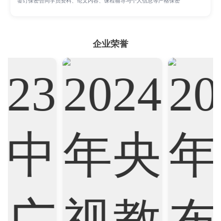
签订保密合同学员资料、论文内容、课程辅导与个人信息等严格保密
Artificial Intelligence
Biochemistry
Bioinformatics
企业荣誉
Biological Sciences
Business
Business Analytics
Chemistry
Civil Engineering
Cloud Computing
Cognitive Science
Communications
Computer Science
Criminology
Cybersecurity
Data Science
Economics
Education
Electrical Engineering
Electrical
Fashion Design
Film