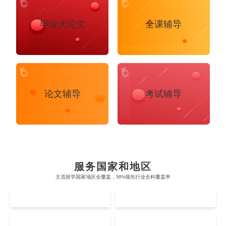
毕业大论文
全课辅导
布里斯托大学
阿德莱德大学
论文辅导
考试辅导
帝国理工学院
墨尔本大学
加州大学伯克利分校
卡尔加里大学
牛津大学
新南威尔士大学
麻省理工学院
多伦多大学
奥克兰理工大学
拉萨尔艺术学院
剑桥大学
悉尼大学
斯坦福大学
麦吉尔大学
奥克兰大学
新加坡国立大学
服务国家和地区
澳门管理学院
香港岭南大学
伦敦大学学院
澳大利亚国立大学
主流留学国家地区全覆盖，98%领先行业全科覆盖率
哈佛大学
英属哥伦比亚大学
Accounting
Actuarial Science
Architecture
奥塔哥大学
南洋理工大学
澳门大学
香港大学
UK
AUS
伦敦国王学院
蒙纳士大学
加州理工学院
阿尔伯塔大学
惠灵顿维多利亚大学
新加坡管理大学
澳门科技大学
香港中文大学
爱丁堡大学
昆士兰大学
Artificial Intelligence
Biochemistry
Bioinformatics
US
CA
芝加哥大学
滑铁卢大学