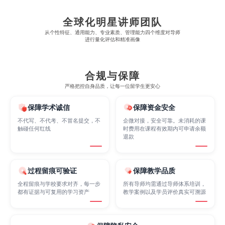
Finance
FinTech
Graphic Design
全球化明星讲师团队
从​​个性特征、通用能力、专业素质、管理能力四个维度对导师
进行量化评估和精准画像
Internet of Things
Laws
Management
合规与保障
严格把控自身品质，让每一位留学生更安心
Marketing
Mathematics
Medicine
保障学术诚信
保障资金安全
不代写、不代考、不冒名提交，不
企微对接，安全可靠。未消耗的课
触碰任何红线
时费用在课程有效期内可申请余额
Nursing
Physics
Political Science
退款
Psychology
Public Health
Robotics
过程留痕可验证
保障教学品质
全程留痕与学校要求对齐，每一步
所有导师均需通过导师体系培训，
都有证据与可复用的学习资产
教学案例以及学员评价真实可溯源
Sociology
Statistics
Sustainability