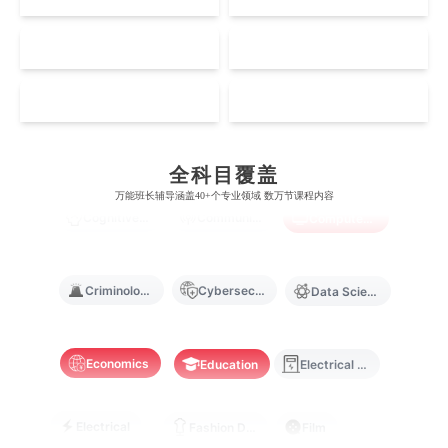
坎特伯雷大学
新加坡科技设计大学
澳门理工大学
香港科技大学
曼彻斯特大学
西澳大学
宾夕法尼亚大学
西安大略大学
NZ
SG
怀卡托大学
新加坡理工大学
澳门城市大学
香港理工大学
Biological Sciences
Business
Business Analytics
布里斯托大学
阿德莱德大学
康奈尔大学
蒙特利尔大学
梅西大学
新跃社科大学
MO
HK
圣若瑟大学
香港城市大学
帝国理工学院
墨尔本大学
加州大学伯克利分校
卡尔加里大学
Chemistry
Civil Engineering
Cloud Computing
林肯大学
新加坡管理学院
澳门旅游学院
香港浸会大学
麻省理工学院
多伦多大学
全科目覆盖
奥克兰理工大学
拉萨尔艺术学院
澳门镜湖护理学院
香港教育大学
万能班长辅导涵盖40+个专业领域 数万节课程内容
Cognitive Science
Communications
Computer Science
奥克兰大学
新加坡国立大学
澳门管理学院
香港岭南大学
澳门大学
香港大学
Criminology
Cybersecurity
Data Science
Economics
Education
Electrical Engineering
Electrical
Fashion Design
Film