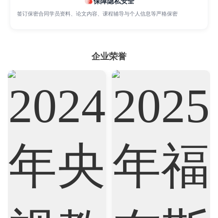
保障隐私安全
Accounting
Actuarial Science
Architecture
签订保密合同学员资料、论文内容、课程辅导与个人信息等严格保密
Artificial Intelligence
Biochemistry
Bioinformatics
企业荣誉
Biological Sciences
Business
Business Analytics
Chemistry
Civil Engineering
Cloud Computing
Cognitive Science
Communications
Computer Science
Criminology
Cybersecurity
Data Science