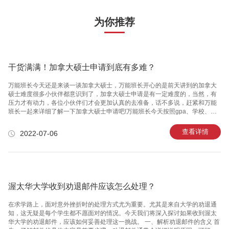
为你推荐
干货满满！加拿大硕士申请到底有多难？
万能班长今天还是来谈一谈加拿大硕士，万能班长开心的是前天讲到的加拿大
硕士难度很多小伙伴都意识到了，加拿大硕士申请是有一定难度的，当然，有
压力才有动力，各位小伙伴们才会更加认真的去准备，话不多说，赶紧和万能
班长一起来详细了解一下加拿大硕士申请吧!​​​​​​​万能班长今天按照gpa、学校、文
书经历、实习和雅思这五个方面来和各位留学生小伙伴们聊一聊。加拿大硕士
申请之GPAGPA方面，加拿大硕士申请大多数的学校要求是大三大四的GPA在
查看详情
2022-07-06
3.0以上(4分制)。事实是，无论这学校的排名是高是低，在你眼中它是好是坏，
大家的GPA门槛其实都是一样的。这样就直接导致了加拿大硕士定校困难，也
是为什么加拿大硕士申请是业内众所周知的“难”和“迷”。而且，一旦不卡成绩，
你的竞争对手可就精彩了。你的GPA3.9?不好意思
渥太华大学收到劝退邮件应该怎么处理？
在求学路上，面对意外挫折时的处理方式尤为重要。尤其是来自大学的劝退通
知，这无疑是每个学生都不愿面对的情况。今天我们将深入探讨如果收到渥太
华大学的劝退邮件，应该如何妥善处理这一挑战。 一、解析劝退邮件的含义 首