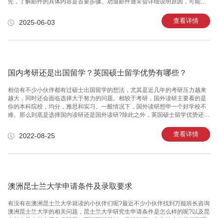
先，了解邮件的具体内容是首要步骤。劝退邮件通常会详细说明原因，可能是
成绩不佳、违反校规或其他学术相关的问题。认真阅读并理解邮件中的每一项
描述，这对于后续的应对策略至关重要。此外，确认劝退的正式性质，是否为
查看详情
2025-06-03
最终决定或仅为警告，这一点也非常重要。 二、评估自身情况在充分理解邮件
内容之后，认真评估自己的实际情况。对比学校提出的问题点，分析自己在哪
些方面做得不足或有误解的地方。例如，如果成绩不佳，应详细回顾自己的学
习记录和考试成绩，查找成绩下滑的具体原因。这一步不仅有助于为接下来的
沟通提供依据，也
国内考研还是出国留学？英国硕士留学优势有哪些？
相信有不少小伙伴都有过硕士出国留学的想法，尤其是近几年的考研压力越来
越大，同时还会面临选择大于努力的问题。相较于考研，国外读研主要看的是
你的本科院校，均分，雅思和实习。一般情况下，国外读研想申一个好学校不
难。那么到底是选择国内读研还是国外读研?除此之外，英国硕士留学优势还有
哪些呢?首先小伙伴们要知道申请国外读研比国内考研容易很多!国内考研要准
备外语、政治、专业课、综合等多项专门的研究生考试，在笔试通过了之后还
查看详情
2022-08-25
要准备面试;申请留学的话，只需要准备好各项材料，以及考好语言成绩，如果
申请商科类，就再多考一项GMAT/GRE;那么除此之外，英国硕士留学优势还有
哪些呢?1、选择留学更容易，选择多国内考研，只能等一个学校结果，如果结
果不理想，将面临被调剂到未知专业和学校的尴尬;留学的话，可以同时申请多
个学
澳洲昆士兰大学申请条件及录取要求
有没有在澳洲昆士兰大学就读的小伙伴们呢?最近不少小伙伴找到万能班长咨询
澳洲昆士兰大学的相关问题，昆士兰大学研究生申请条件是怎么样的呢?以及昆