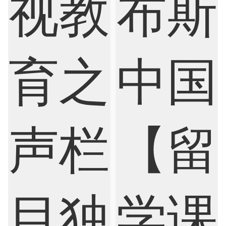
Economics
Education
Electrical Engineering
Electrical
Fashion Design
Film
Finance
FinTech
Graphic Design
Internet of Things
Laws
Management
Marketing
Mathematics
Medicine
Nursing
Physics
Political Science
Psychology
Public Health
Robotics