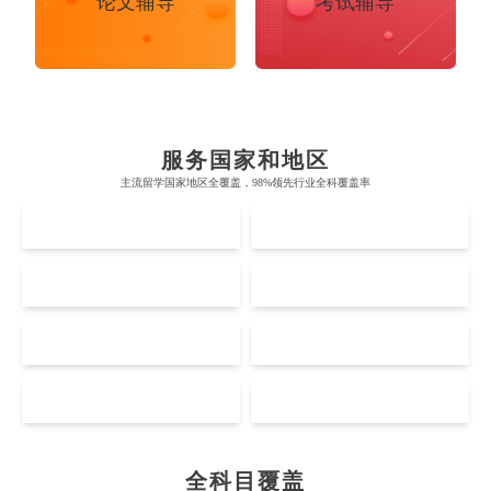
论文辅导
考试辅导
布里斯托大学
阿德莱德大学
帝国理工学院
墨尔本大学
加州大学伯克利分校
卡尔加里大学
服务国家和地区
牛津大学
新南威尔士大学
主流留学国家地区全覆盖，98%领先行业全科覆盖率
麻省理工学院
多伦多大学
奥克兰理工大学
拉萨尔艺术学院
UK
AUS
剑桥大学
悉尼大学
斯坦福大学
麦吉尔大学
奥克兰大学
新加坡国立大学
澳门管理学院
香港岭南大学
伦敦大学学院
澳大利亚国立大学
US
CA
哈佛大学
英属哥伦比亚大学
奥塔哥大学
南洋理工大学
澳门大学
香港大学
伦敦国王学院
蒙纳士大学
加州理工学院
阿尔伯塔大学
Accounting
Actuarial Science
Architecture
NZ
SG
惠灵顿维多利亚大学
新加坡管理大学
澳门科技大学
香港中文大学
爱丁堡大学
昆士兰大学
芝加哥大学
滑铁卢大学
坎特伯雷大学
新加坡科技设计大学
MO
HK
澳门理工大学
香港科技大学
Artificial Intelligence
Biochemistry
Bioinformatics
曼彻斯特大学
西澳大学
宾夕法尼亚大学
西安大略大学
怀卡托大学
新加坡理工大学
澳门城市大学
香港理工大学
布里斯托大学
阿德莱德大学
康奈尔大学
蒙特利尔大学
全科目覆盖
梅西大学
新跃社科大学
Biological Sciences
Business
Business Analytics