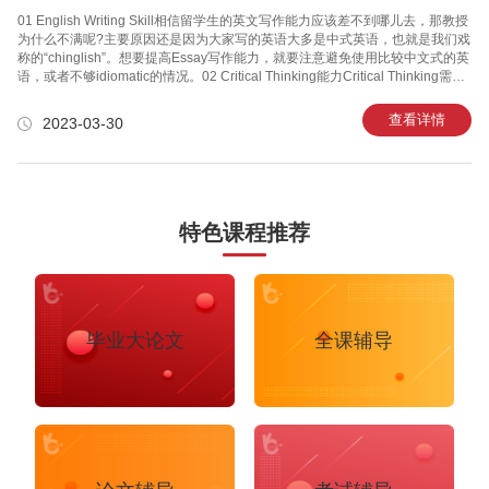
01 English Writing Skill相信留学生的英文写作能力应该差不到哪儿去，那教授
为什么不满呢?主要原因还是因为大家写的英语大多是中式英语，也就是我们戏
称的“chinglish”。想要提高Essay写作能力，就要注意避免使用比较中文式的英
语，或者不够idiomatic的情况。02 Critical Thinking能力Critical Thinking需要
留学生理性地呈现某个topic下正反两方面的结果，而非给出一个明确但单一简
单的结论，也是Essay写作的重要考核标准。写Essay的过程充斥着理性的思
查看详情
2023-03-30
考，看似枯燥但绝不是流水账，而是详实的论证，并且需要在案例和论点之间
建立强逻辑关系。03 明确的立场和论点论文问题有时候会相对开放或者广泛，
但这并不意味着我们的论文内容需要—样广泛
特色课程推荐
毕业大论文
全课辅导