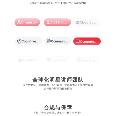
圣若瑟大学
香港城市大学
万能班长辅导涵盖40+个专业领域 数万节课程内容
帝国理工学院
墨尔本大学
加州大学伯克利分校
卡尔加里大学
林肯大学
新加坡管理学院
澳门旅游学院
香港浸会大学
麻省理工学院
多伦多大学
Chemistry
Civil Engineering
Cloud Computing
奥克兰理工大学
拉萨尔艺术学院
澳门镜湖护理学院
香港教育大学
奥克兰大学
新加坡国立大学
澳门管理学院
香港岭南大学
Cognitive Science
Communications
Computer Science
澳门大学
香港大学
Criminology
Cybersecurity
Data Science
Economics
Education
Electrical Engineering
全球化明星讲师团队
从​​个性特征、通用能力、专业素质、管理能力四个维度对导师
进行量化评估和精准画像
Electrical
Fashion Design
Film
合规与保障
Finance
FinTech
Graphic Design
严格把控自身品质，让每一位留学生更安心