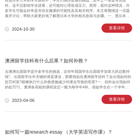
在墨尔本大学的学术旅程中，学生们偶尔会遇到挑战，其中之一便是考试挂
科。这不仅影响学业进展，还可能对心理造成压力。然而，面对这种情况，许
多学生可能会好奇是否存在撤课的可能性及其相关程序。本文将围绕这一话题
展开讨论，帮助大家更好地了解墨尔本大学的相关政策与步骤。一、墨尔本大
学挂科现状据观察，墨尔本大学的学生在遇到考试挂科时，通常会考虑几种应
对策略。首先，重修和转专业是常见的选择，但这往往伴随着额外的学费支
查看详情
2024-10-30
出。其次，补考是一个选项，但并非所有课程都提供补考机会，且补考成绩通
常有上限。最后，考虑到GPA的重要性，尤其是对于那些计划继续深造或寻求
奖学金的学生来说尤为重要。二、非常规撤课途径除了传统的处理方法外，还
有一条较少为人知的途径——非常规撤课。这种撤课申请适用于已经失败的课
程，并且可以在一定条件下
澳洲留学挂科有什么后果？如何补救？
去澳洲出国留学是许多学生的挑选，近些年我国学生出国留学加拿大的总数持
续*。出国留学出外关键的便是课业，那麼假如在澳洲留学挂科了会出现如何的
惩罚对策?能够执行什么补救措施减少对课业导致的危害?一、挂科会出现如何
的处罚?1、澳洲各高校的课程设定一般为每学年4科。假如学生在一个学年内
挂科不大于50%(也就是挂科1-2门)而且沒有出現同一门课程反复挂科状况，院
校临时不容易有处罚。你需要做的便是在下期争得成功根据4门课程来填补。
查看详情
2023-04-06
2、假如在一个学年内学生挂科超出了2科，那麼院校一般会传出一封警告信。
另外规定提交书面形式表述，并邀约与你开展一次交谈，了解缘故。假如院校
发过2次邀约但学生沒有答复，那麼很有可能被院校汇报移民局，撤销学生签证
办理。3、假如学生持续2个学年都挂科一半之上，那麼也会接到高校的开除警
告
如何写一篇research essay （大学英语写作课）？