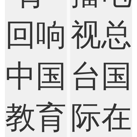
Electrical
Fashion Design
Film
Finance
FinTech
Graphic Design
Internet of Things
Laws
Management
Marketing
Mathematics
Medicine
Nursing
Physics
Political Science
Psychology
Public Health
Robotics