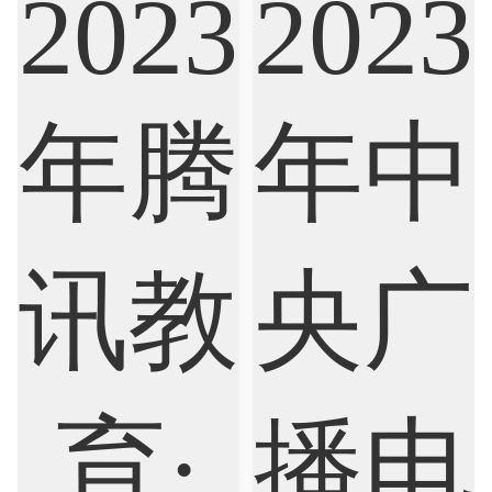
Artificial Intelligence
Biochemistry
Bioinformatics
Biological Sciences
Business
Business Analytics
Chemistry
Civil Engineering
Cloud Computing
Cognitive Science
Communications
Computer Science
Criminology
Cybersecurity
Data Science
Economics
Education
Electrical Engineering