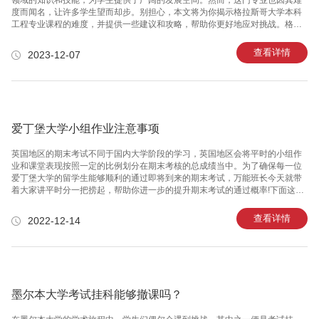
领域的知识和技能，为学生提供了广阔的发展空间。然而，这门专业也因其难
度而闻名，让许多学生望而却步。别担心，本文将为你揭示格拉斯哥大学本科
工程专业课程的难度，并提供一些建议和攻略，帮助你更好地应对挑战。格拉
斯哥大学本科工程专业课程的难度可谓是相当大的。作为一门综合性的学科，
它要求学生掌握数学、物理、化学等多个学科的知识，对学生的学习能力和思
查看详情
2023-12-07
维能力提出了较高的要求。同时，课程内容也相当繁琐复杂，学生需要在有限
的时间内掌握大量的理论和实践知识，这对学生的学习和时间管理能力提出了
更高的要求。尽管格拉斯哥大学本科工程专业课程的难度很大，但并不意味着
学生无法成功应对。下面是一些建议和攻略，帮助你更好地应对课程挑战。
一、建立良好的学习习惯是
爱丁堡大学小组作业注意事项
英国地区的期末考试不同于国内大学阶段的学习，英国地区会将平时的小组作
业和课堂表现按照一定的比例划分在期末考核的总成绩当中。为了确保每一位
爱丁堡大学的留学生能够顺利的通过即将到来的期末考试，万能班长今天就带
着大家讲平时分一把捞起，帮助你进一步的提升期末考试的通过概率!下面这些
爱丁堡大学小组作业的注意事项是一定需要我们着重去了解的内容。 爱丁堡大
学一直以来就有一份很奇怪的传统，那就是各个学科的小组作业都会赶在期末
查看详情
2022-12-14
考试前同意提交，这也就造成了你需要一边备考期末考试，一定要注意小组作
业的完成。忙中易出错，所以万能班长带来了一份非常详细的爱丁堡大学小组
作业的注意事项，准守这些基本内容能够帮助在期末成绩中获得更高的分数。
快来一起看看吧!1、按要求完成爱丁堡大学的教授在留作业之前，一定会讲清
楚作业要求，这些
墨尔本大学考试挂科能够撤课吗？