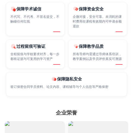
保障学术诚信
保障资金安全
Internet of Things
Laws
Management
不代写、不代考、不冒名提交，不
企微对接，安全可靠。未消耗的课
触碰任何红线
时费用在课程有效期内可申请余额
退款
Marketing
Mathematics
Medicine
过程留痕可验证
保障教学品质
全程留痕与学校要求对齐，每一步
所有导师均需通过导师体系培训，
都有证据与可复用的学习资产
教学案例以及学员评价真实可溯源
Nursing
Physics
Political Science
保障隐私安全
Psychology
Public Health
Robotics
签订保密合同学员资料、论文内容、课程辅导与个人信息等严格保密
Sociology
Statistics
Sustainability
企业荣誉
Accounting
Actuarial Science
Architecture