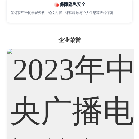
保障隐私安全
签订保密合同学员资料、论文内容、课程辅导与个人信息等严格保密
Psychology
Public Health
Robotics
企业荣誉
Sociology
Statistics
Sustainability
Accounting
Actuarial Science
Architecture
Artificial Intelligence
Biochemistry
Bioinformatics
Biological Sciences
Business
Business Analytics
Chemistry
Civil Engineering
Cloud Computing