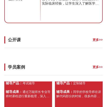
实际临床经验，让学生深入了解医学领
域的复杂性。我鼓励学生积极参与，关
注实际效果，帮助他们成为卓越的医学
从业者。
公开课
更多>>
学员姓名：
Dina
学员姓名：
Jessica
就读学校：
杜兰大学
就读学校：
杜兰大学
学员案例
更多>>
所学专业：
Mathematical and
所学专业：
Computer Science
Physical Sciences
辅导产品：
辅导产品：
考试辅导
定制辅导
辅导成果：
辅导成果：
通过万能班长专业导
同学的学校导师在讲
师对课程进行重新梳理，深入讲
解代码部分的时候，很多内容都
解重难点；遇到很难理解的知
是一两句话带过，导致校内知识
识，进行反复讲解和练习；最终
点掌握不好，万能班长专业导师