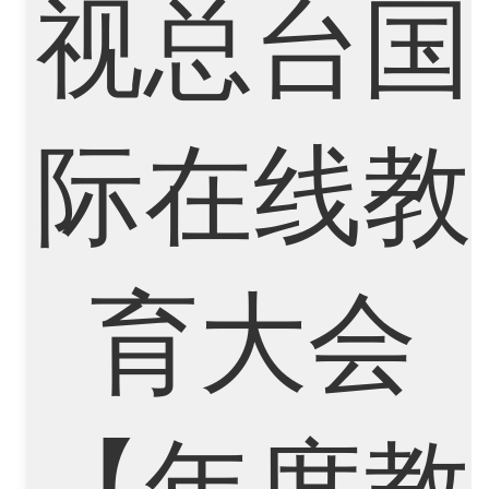
Cognitive Science
Communications
Computer Science
Criminology
Cybersecurity
Data Science
Economics
Education
Electrical Engineering
Electrical
Fashion Design
Film
Finance
FinTech
Graphic Design
Internet of Things
Laws
Management