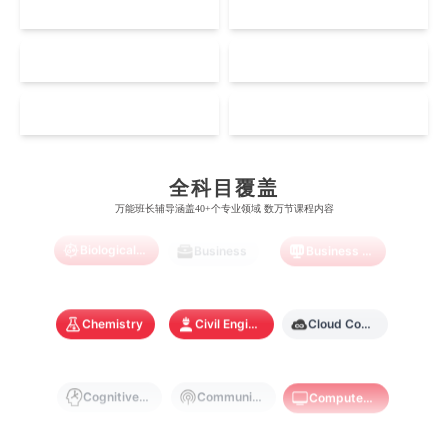
US
CA
哈佛大学
英属哥伦比亚大学
奥塔哥大学
南洋理工大学
澳门大学
香港大学
伦敦国王学院
蒙纳士大学
加州理工学院
阿尔伯塔大学
NZ
SG
惠灵顿维多利亚大学
新加坡管理大学
澳门科技大学
香港中文大学
爱丁堡大学
昆士兰大学
芝加哥大学
滑铁卢大学
Accounting
Actuarial Science
Architecture
坎特伯雷大学
新加坡科技设计大学
MO
HK
澳门理工大学
香港科技大学
曼彻斯特大学
西澳大学
宾夕法尼亚大学
西安大略大学
怀卡托大学
新加坡理工大学
澳门城市大学
香港理工大学
布里斯托大学
阿德莱德大学
Artificial Intelligence
Biochemistry
Bioinformatics
康奈尔大学
蒙特利尔大学
全科目覆盖
梅西大学
新跃社科大学
圣若瑟大学
香港城市大学
万能班长辅导涵盖40+个专业领域 数万节课程内容
帝国理工学院
墨尔本大学
加州大学伯克利分校
卡尔加里大学
林肯大学
新加坡管理学院
澳门旅游学院
香港浸会大学
Biological Sciences
Business
Business Analytics
麻省理工学院
多伦多大学
奥克兰理工大学
拉萨尔艺术学院
澳门镜湖护理学院
香港教育大学
Chemistry
Civil Engineering
Cloud Computing
奥克兰大学
新加坡国立大学
澳门管理学院
香港岭南大学
澳门大学
香港大学
Cognitive Science
Communications
Computer Science