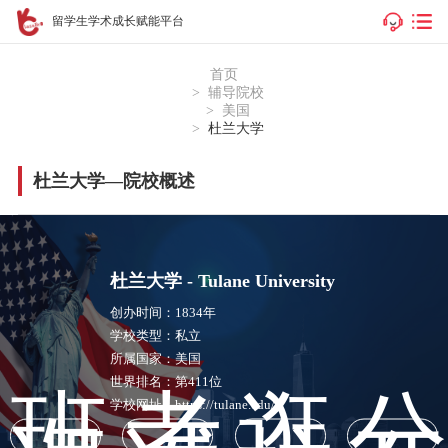
留学生学术成长赋能平台
首页
辅导院校
美国
杜兰大学
杜兰大学—院校概述
杜兰大学 -
Tulane University
创办时间：
1834年
学校类型：
私立
所属国家：
美国
世界排名：
第411位
班
考
逛
公
学校网址：
https://tulane.edu/