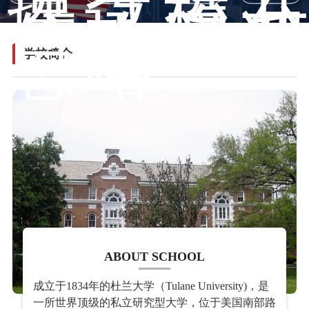
课
试
校
开
信
攻
园
课
息
略
学校简介
ABOUT SCHOOL
成立于1834年的杜兰大学（Tulane University)，是
一所世界顶级的私立研究型大学，位于美国南部路