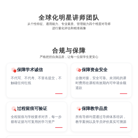
Criminology
Cybersecurity
Data Science
全球化明星讲师团队
从​​个性特征、通用能力、专业素质、管理能力四个维度对导师
Economics
Education
Electrical Engineering
进行量化评估和精准画像
Electrical
Fashion Design
Film
合规与保障
严格把控自身品质，让每一位留学生更安心
Finance
FinTech
Graphic Design
保障学术诚信
保障资金安全
不代写、不代考、不冒名提交，不
企微对接，安全可靠。未消耗的课
触碰任何红线
时费用在课程有效期内可申请余额
退款
Internet of Things
Laws
Management
过程留痕可验证
保障教学品质
Marketing
Mathematics
Medicine
全程留痕与学校要求对齐，每一步
所有导师均需通过导师体系培训，
都有证据与可复用的学习资产
教学案例以及学员评价真实可溯源
Nursing
Physics
Political Science