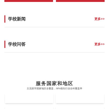
Dina同学高分通过了考试，并反
在课堂上对每一条代码的含义进
馈考题中有万能班长导师讲过相
行了细致的讲解，确保学生对课
似的题型。
内知识掌握完全，课后学生的感
受也很好。
学校新闻
更多>>
学校问答
更多>>
布里斯托大学
阿德莱德大学
帝国理工学院
墨尔本大学
加州大学伯克利分校
卡尔加里大学
服务国家和地区
牛津大学
新南威尔士大学
主流留学国家地区全覆盖，98%领先行业全科覆盖率
麻省理工学院
多伦多大学
奥克兰理工大学
拉萨尔艺术学院
UK
AUS
剑桥大学
悉尼大学
斯坦福大学
麦吉尔大学
奥克兰大学
新加坡国立大学
澳门管理学院
香港岭南大学
伦敦大学学院
澳大利亚国立大学