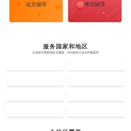
论文辅导
考试辅导
布里斯托大学
阿德莱德大学
帝国理工学院
墨尔本大学
加州大学伯克利分校
卡尔加里大学
服务国家和地区
牛津大学
新南威尔士大学
主流留学国家地区全覆盖，98%领先行业全科覆盖率
麻省理工学院
多伦多大学
奥克兰理工大学
拉萨尔艺术学院
UK
AUS
剑桥大学
悉尼大学
斯坦福大学
麦吉尔大学
奥克兰大学
新加坡国立大学
澳门管理学院
香港岭南大学
伦敦大学学院
澳大利亚国立大学
US
CA
哈佛大学
英属哥伦比亚大学
奥塔哥大学
南洋理工大学
澳门大学
香港大学
伦敦国王学院
蒙纳士大学
加州理工学院
阿尔伯塔大学
NZ
SG
惠灵顿维多利亚大学
新加坡管理大学
澳门科技大学
香港中文大学
爱丁堡大学
昆士兰大学
Accounting
Actuarial Science
Architecture
芝加哥大学
滑铁卢大学
坎特伯雷大学
新加坡科技设计大学
MO
HK
澳门理工大学
香港科技大学
曼彻斯特大学
西澳大学
宾夕法尼亚大学
西安大略大学
怀卡托大学
新加坡理工大学
澳门城市大学
香港理工大学
Artificial Intelligence
Biochemistry
Bioinformatics
布里斯托大学
阿德莱德大学
康奈尔大学
蒙特利尔大学