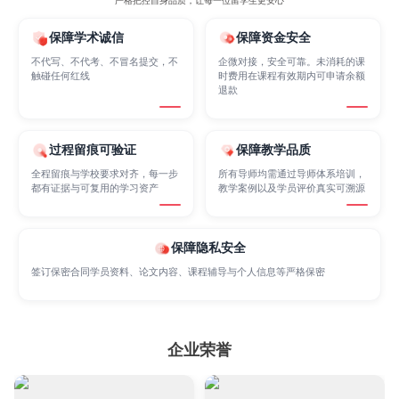
严格把控自身品质，让每一位留学生更安心
Finance
FinTech
Graphic Design
保障学术诚信
保障资金安全
不代写、不代考、不冒名提交，不
企微对接，安全可靠。未消耗的课
触碰任何红线
时费用在课程有效期内可申请余额
退款
Internet of Things
Laws
Management
过程留痕可验证
保障教学品质
Marketing
Mathematics
Medicine
全程留痕与学校要求对齐，每一步
所有导师均需通过导师体系培训，
都有证据与可复用的学习资产
教学案例以及学员评价真实可溯源
Nursing
Physics
Political Science
保障隐私安全
签订保密合同学员资料、论文内容、课程辅导与个人信息等严格保密
Psychology
Public Health
Robotics
企业荣誉
Sociology
Statistics
Sustainability