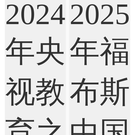
Accounting
Actuarial Science
Architecture
Artificial Intelligence
Biochemistry
Bioinformatics
Biological Sciences
Business
Business Analytics
Chemistry
Civil Engineering
Cloud Computing
Cognitive Science
Communications
Computer Science
Criminology
Cybersecurity
Data Science