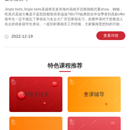
Jingle bells,Jingle bells圣诞将至多所海外高校开启寒假模式看show，购物，
吃美式圣诞大餐是不是想想都觉得美滋滋?!BUT!!!如果想在毕业季拿到高薪offer
留学生一定不能忘了寒假实习名企大厂开启寒假实习，抓紧申请对于想要进入
名企的很多留学生来说，一提到积累相关工作经验，大家脑海里想到的可能是
高含金量的Summer Intern。但很多同学可能不知道，名企的Winter Intern其实
性价比更高!它不仅时间更短、竞争力度更小，而且对于不同年级的留学生，
查看详情
2022-12-19
Winter Intern的重要性甚至不输Summer Intern。对23届的留学生：今年的
Winter Intern是提高自己求职竞争力、补足经历的最后机会，表现好有机会直
接获得全职Return Offer!对24
特色课程推荐
毕业大论文
全课辅导