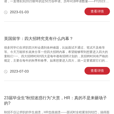
请，一直增长到2023财年的近50万份申请。历年H1B申请数量——FY2023:
483,927FY2022: 308,613FY2021: 274,237FY2020: 201,011FY2019:
190,098FY2018: 199,000....然而USCIS还是一贯保持“狠心”作风：每年H1B配
查看详情
2023-01-03
额只有85,000份!根据国会的授权，美国移民局一年最多可以发放65000个H1B
签证，并向在美国大学完成科学、技术、工程和数学(STEM)学科高等教育的外
国学生发放另外2
英国留学：四大招聘究竟有什么内幕？
很多同学们在求职四大时会遇到各种难题，比如面试不通过、笔试不及格等
等。今天万能班长就来分享一些四大招聘内幕，希望能够帮到想要进入四大的
童鞋们~一、四大招聘时间‼️四大是每年都有招聘计划的，其招聘时间有严格的
规定，主要在每年的秋季和春季。如果想要进入四大，就一定要紧跟它们的招
聘时间，以便抢占先机。二、简历制作‼️简历是同学们求职的重中之重，它是前
期招聘中与公司进行初步接触的重要工具。所以要尽量让自己的简历亮点突
查看详情
2023-07-03
出、精炼、易读，并且注意完善自己的细节，这样才能更好地吸引四大公司的
注意力。三、面试策略‼️面试是四大招聘的关键阶段。小鹿们想要在面试中脱颖
而出，首先就要对该公司有足够的了解。对可能被问到的问题进行充分准备，
有针对性地准备面试策略和技巧，提高被录用的几率。四、笔试方法‼️笔试是四
大招聘中难
23届毕业生“秋招迷惑行为”大赏，HR：真的不是来砸场子
的?
秋招不仅让求职的学生崩溃，HR也很崩溃——面试时全程紧张到结巴，搞得面