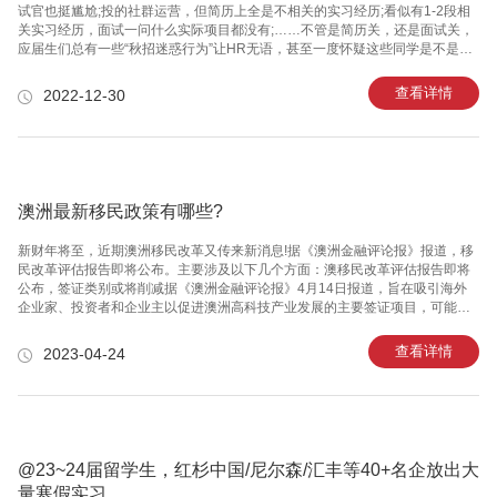
试官也挺尴尬;投的社群运营，但简历上全是不相关的实习经历;看似有1-2段相
关实习经历，面试一问什么实际项目都没有;……不管是简历关，还是面试关，
应届生们总有一些“秋招迷惑行为”让HR无语，甚至一度怀疑这些同学是不是来
砸场子的。然而，这些“看似很努力实际上不断踩雷”的同学也很委屈：明明已经
在认真准备了，为啥简历石沉大海、笔试完没有回信、群面直接被pass....秋招
查看详情
2022-12-30
雷区大揭秘雷区1：All in 岗位!这类应届生秉持着“小孩子才做选择，作为成年人
我都要”的态度，热衷于了解各种秋招信息，还关注了超多校招求职公众号。他
们每天的任务基本就是刷刷各类公众号、求职网站，不论是互联网、金融、还
是快消行业，只要看到感兴趣的公司或者对岗位稍微
澳洲最新移民政策有哪些?
新财年将至，近期澳洲移民改革又传来新消息!据《澳洲金融评论报》报道，移
民改革评估报告即将公布。主要涉及以下几个方面：澳移民改革评估报告即将
公布，签证类别或将削减据《澳洲金融评论报》4月14日报道，旨在吸引海外
企业家、投资者和企业主以促进澳洲高科技产业发展的主要签证项目，可能会
被削减或彻底改革，从长远来看这将为联邦和州政府节省数十亿澳元的预算。
(图源：网络)报道称，澳洲支离破碎的移民体系将大幅重组，签证类别将大幅减
查看详情
2023-04-24
少，并将全面改革有争议的全球人才和商业投资者签证。这些签证吸引了成千
上万的申请人，但目前的形式花费了数十亿澳元。在下个月联邦预算即将出炉
之际，内政部长O'Neil确认，她已经收到了这份评估报告，并计划在5月9日预
算案公布之前，将报告的部分或全部内容公之于众。《澳洲金融评论报》了解
到，数
@23~24届留学生，红杉中国/尼尔森/汇丰等40+名企放出大
量寒假实习