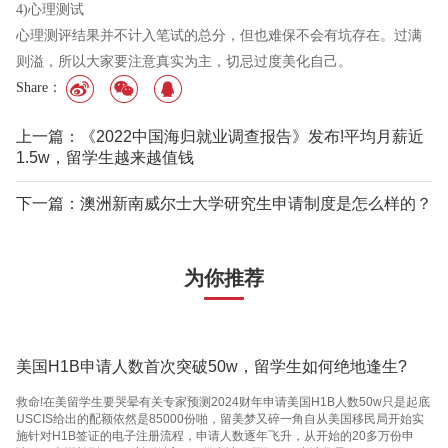
4)心理测试
心理测评结果并不计入笔试的总分，但也难保不会有坑存在。过满
则溢，所以大家要注意真实为主，切忌过度美化自己。
Share：
上一篇：《2022中国海归就业调查报告》发布!平均月薪近
1.5w，留学生越来越值钱
下一篇：澳洲新南威尔士大学研究生申请制度是怎么样的？
为你推荐
美国H1B申请人数首次突破50w，留学生如何绝地逢生?
救命!在美留学生要哭晕有关专家预测2024财年申请美国H1B人数50w只是起底
USCIS给出的配额依然是85000份啪，留美梦又碎一角自从美国移民局开始实
施针对H1B签证的电子注册流程，申请人数逐年飞升，从开始的20多万份申