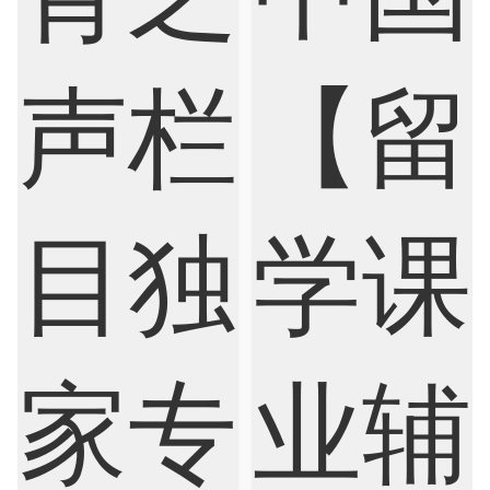
Economics
Education
Electrical Engineering
Electrical
Fashion Design
Film
Finance
FinTech
Graphic Design
Internet of Things
Laws
Management
Marketing
Mathematics
Medicine
Nursing
Physics
Political Science
Psychology
Public Health
Robotics