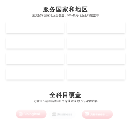
帝国理工学院
墨尔本大学
加州大学伯克利分校
卡尔加里大学
服务国家和地区
牛津大学
新南威尔士大学
主流留学国家地区全覆盖，98%领先行业全科覆盖率
麻省理工学院
多伦多大学
奥克兰理工大学
拉萨尔艺术学院
UK
AUS
剑桥大学
悉尼大学
斯坦福大学
麦吉尔大学
奥克兰大学
新加坡国立大学
澳门管理学院
香港岭南大学
伦敦大学学院
澳大利亚国立大学
US
CA
哈佛大学
英属哥伦比亚大学
奥塔哥大学
南洋理工大学
澳门大学
香港大学
伦敦国王学院
蒙纳士大学
加州理工学院
阿尔伯塔大学
NZ
SG
惠灵顿维多利亚大学
新加坡管理大学
澳门科技大学
香港中文大学
爱丁堡大学
昆士兰大学
芝加哥大学
滑铁卢大学
Accounting
Actuarial Science
Architecture
坎特伯雷大学
新加坡科技设计大学
MO
HK
澳门理工大学
香港科技大学
曼彻斯特大学
西澳大学
宾夕法尼亚大学
西安大略大学
怀卡托大学
新加坡理工大学
澳门城市大学
香港理工大学
布里斯托大学
阿德莱德大学
Artificial Intelligence
Biochemistry
Bioinformatics
康奈尔大学
蒙特利尔大学
全科目覆盖
梅西大学
新跃社科大学
圣若瑟大学
香港城市大学
万能班长辅导涵盖40+个专业领域 数万节课程内容
帝国理工学院
墨尔本大学
加州大学伯克利分校
卡尔加里大学
林肯大学
新加坡管理学院
澳门旅游学院
香港浸会大学
Biological Sciences
Business
Business Analytics
麻省理工学院
多伦多大学
奥克兰理工大学
拉萨尔艺术学院
澳门镜湖护理学院
香港教育大学