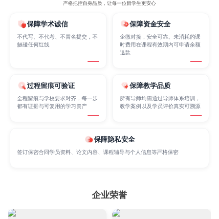
严格把控自身品质，让每一位留学生更安心
保障学术诚信
保障资金安全
Marketing
Mathematics
Medicine
不代写、不代考、不冒名提交，不
企微对接，安全可靠。未消耗的课
触碰任何红线
时费用在课程有效期内可申请余额
退款
Nursing
Physics
Political Science
过程留痕可验证
保障教学品质
全程留痕与学校要求对齐，每一步
所有导师均需通过导师体系培训，
Psychology
Public Health
Robotics
都有证据与可复用的学习资产
教学案例以及学员评价真实可溯源
Sociology
Statistics
Sustainability
保障隐私安全
签订保密合同学员资料、论文内容、课程辅导与个人信息等严格保密
Accounting
Actuarial Science
Architecture
企业荣誉
Artificial Intelligence
Biochemistry
Bioinformatics