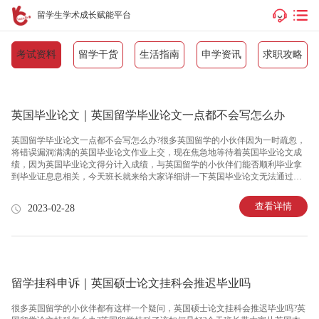
留学生学术成长赋能平台
考试资料
留学干货
生活指南
申学资讯
求职攻略
英国毕业论文｜英国留学毕业论文一点都不会写怎么办
英国留学毕业论文一点都不会写怎么办?很多英国留学的小伙伴因为一时疏忽，
将错误漏洞满满的英国毕业论文作业上交，现在焦急地等待着英国毕业论文成
绩，因为英国毕业论文得分计入成绩，与英国留学的小伙伴们能否顺利毕业拿
到毕业证息息相关，今天班长就来给大家详细讲一下英国毕业论文无法通过都
有哪些原因呢?1. 英国毕业论文格式不达标英国大学写英国毕业论文之前都有
handbook，作为指导，对于文章格式上面的基本要求是都有规定的。英国留学
查看详情
2023-02-28
的小伙伴们写之前要研究仔细，按照基本格式要求去写，这个Z保险。但是有的
学生没给与过多关注，或者不够细心。等文章完成后，或许文章内容可以，但
是英国毕业论文格式要求没达到，那肯定是不行的。2. 英国毕业论文文不对
题，偏离主题在写英国毕业论文时，很多留学生都会出现文不对题的现象。比
如，
留学挂科申诉｜英国硕士论文挂科会推迟毕业吗
很多英国留学的小伙伴都有这样一个疑问，英国硕士论文挂科会推迟毕业吗?英