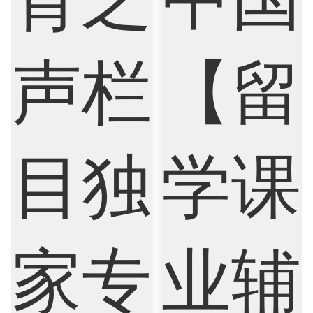
Finance
FinTech
Graphic Design
Internet of Things
Laws
Management
Marketing
Mathematics
Medicine
Nursing
Physics
Political Science
Psychology
Public Health
Robotics
Sociology
Statistics
Sustainability