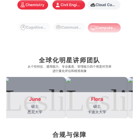
奥克兰大学
新加坡国立大学
Chemistry
Civil Engineering
Cloud Computing
澳门管理学院
香港岭南大学
澳门大学
香港大学
Cognitive Science
Communications
Computer Science
Criminology
Cybersecurity
Data Science
全球化明星讲师团队
从​​个性特征、通用能力、专业素质、管理能力四个维度对导师
Economics
Education
Electrical Engineering
进行量化评估和精准画像
Electrical
Fashion Design
Film
June
Flora
硕士
硕士
悉尼大学
卡迪夫大学
Finance
FinTech
Graphic Design
合规与保障
Internet of Things
Laws
Management