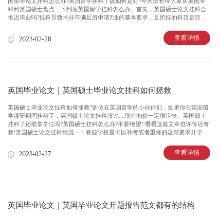
国留学论文挂科怎么办?英国留学挂科了该如何是好?今天班长带大家从英国本
科到英国硕士盘点一下到底英国留学挂科怎么办。首先，英国硕士论文挂科会
推迟毕业吗?挂科导致均分不满足所申请Z业的基本要求，且所挂的科目是目标
院校Z业的核心科目。则会对毕业时间造成影响。英国高校对于学分的完成有严
格的标准，英国大多学校，如果学生Fail的科目达到一定学分，将无法获得补考
查看详情
2023-02-28
机会。留学生挂科主要因为题目范围过大，核心内容没办法满足这个题目研究
的目的或是有重要的部分出错，比如采取的主要methodology不合适等等。英国
高校对于学分的完成有着严格的标准，如果留学生挂科fail的学分达到一定数
量，将无法获得补考机会。一旦超过分数上限额度，学生不仅失去补
英国毕业论文｜英国硕士毕业论文挂科如何拯救
英国硕士毕业论文挂科如何拯救?各位在英国留学的小伙伴们，如果你在英国留
学读研期间挂科了，英国硕士论文挂科没过....现在的你一定很沮丧。英国硕士
挂科了还能拿学位吗?英国硕士挂科怎么办?不要绝望!!看看这篇文章也许你还有
救!英国硕士论文挂科情况一：有些学校是可以补考或者重修的这就要求开学初
的时候就好好研究学校的handbook，如果发现自己英国硕士论文挂科就在学校
官网查找补考信息。一般搜索关键字，“Reassessment postgraduate”或者“Resit an
查看详情
2023-02-27
exam”+“输入你所在的学校”或者学校支持argue.一般会考虑先找这门课的导师
professor，但是如果professor非常忙....来不及回复你，还可以发给这门课的讲师
助教等相关老师。总之多给几个老是发就算帮不上你也
英国毕业论文｜英国毕业论文开题报告范文都有的结构