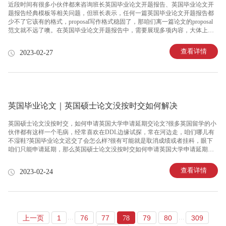
近段时间有很多小伙伴都来咨询班长英国毕业论文开题报告、英国毕业论文开
题报告经典模板等相关问题，但班长表示，任何一篇英国毕业论文开题报告都
少不了它该有的格式，proposal写作格式稳固了，那咱们离一篇论文的proposal
范文就不远了噢。在英国毕业论文开题报告中，需要展现多项内容，大体上包
含的内容有：英国毕业论文开题报告：引言当我们接触到一个陌生人时，双方
需要互相自我介绍，通过对对方背景信息的了解，为破冰提供了条件基础。学
查看详情
2023-02-27
术论文proposal的写作也是一样，起先读者对此是“一无所知”的，所以first part我
们需要明确英语毕业论文写作的“背景”信息，比如讨论的主体是什么，隶属于
哪个领域，对这个主题的研究为什么是有意义的，以此与读者建立起联系。英
国毕业论文开题报告：文献综述创新离不开庞大数
英国毕业论文｜英国硕士论文没按时交如何解决
英国硕士论文没按时交，如何申请英国大学申请延期交论文?很多英国留学的小
伙伴都有这样一个毛病，经常喜欢在DDL边缘试探，常在河边走，咱们哪儿有
不湿鞋?英国毕业论文迟交了会怎么样?很有可能就是取消成绩或者挂科，眼下
咱们只能申请延期，那么英国硕士论文没按时交如何申请英国大学申请延期交
论文呢，我们一起来看看吧!1 英国硕士论文没按时交，如何申请英国大学申请
延期交论文申请延期通包括五个部分：学生详细信息、受影响的Assessment、
查看详情
2023-02-24
EC的详细信息、支持的证据以及Z后的决定情况。2 英国硕士论文没按时交，申
请英国大学申请延期交论文期间要多关注学校邮箱多关注学校邮箱，在临近提
交论文的时间段，学校通常会问大家Z近是否有什么特殊情况，或者有没有需要
帮助的。这个邮件通常就会带着申请英国大学申请延期交论文的解释和
...
...
上一页
1
76
77
79
80
309
78