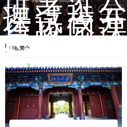
班
考
逛
公
学校网址：
http://www.pku.edu.cn
课
试
校
开
信
攻
园
课
息
略
学校简介