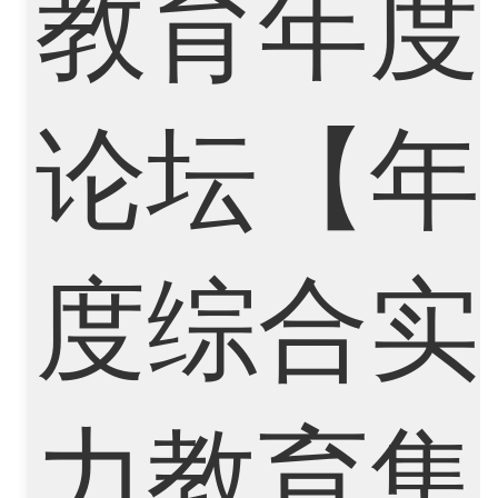
Finance
FinTech
Graphic Design
Internet of Things
Laws
Management
Marketing
Mathematics
Medicine
Nursing
Physics
Political Science
Psychology
Public Health
Robotics
Sociology
Statistics
Sustainability