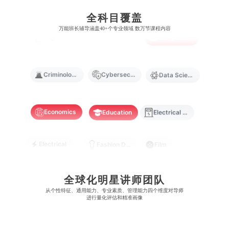
澳门旅游学院
香港浸会大学
麻省理工学院
多伦多大学
全科目覆盖
奥克兰理工大学
拉萨尔艺术学院
澳门镜湖护理学院
香港教育大学
万能班长辅导涵盖40+个专业领域 数万节课程内容
Cognitive Science
Communications
Computer Science
奥克兰大学
新加坡国立大学
澳门管理学院
香港岭南大学
澳门大学
香港大学
Criminology
Cybersecurity
Data Science
Economics
Education
Electrical Engineering
Electrical
Fashion Design
Film
Finance
FinTech
Graphic Design
全球化明星讲师团队
从​​个性特征、通用能力、专业素质、管理能力四个维度对导师
进行量化评估和精准画像
Internet of Things
Laws
Management