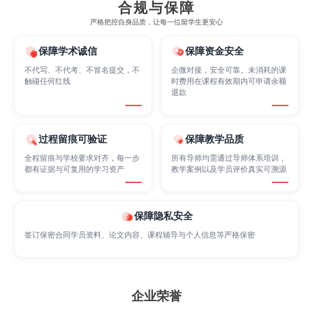
合规与保障
严格把控自身品质，让每一位留学生更安心
Marketing
Mathematics
Medicine
保障学术诚信
保障资金安全
不代写、不代考、不冒名提交，不
企微对接，安全可靠。未消耗的课
Nursing
触碰任何红线
时费用在课程有效期内可申请余额
Physics
Political Science
退款
Psychology
Public Health
Robotics
过程留痕可验证
保障教学品质
全程留痕与学校要求对齐，每一步
所有导师均需通过导师体系培训，
都有证据与可复用的学习资产
教学案例以及学员评价真实可溯源
Sociology
Statistics
Sustainability
保障隐私安全
Accounting
Actuarial Science
Architecture
签订保密合同学员资料、论文内容、课程辅导与个人信息等严格保密
Artificial Intelligence
Biochemistry
Bioinformatics
企业荣誉