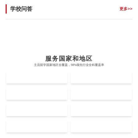
学校问答
更多>>
布里斯托大学
阿德莱德大学
帝国理工学院
墨尔本大学
加州大学伯克利分校
卡尔加里大学
牛津大学
新南威尔士大学
麻省理工学院
多伦多大学
奥克兰理工大学
拉萨尔艺术学院
剑桥大学
悉尼大学
斯坦福大学
麦吉尔大学
奥克兰大学
新加坡国立大学
服务国家和地区
澳门管理学院
香港岭南大学
伦敦大学学院
澳大利亚国立大学
主流留学国家地区全覆盖，98%领先行业全科覆盖率
哈佛大学
英属哥伦比亚大学
Accounting
Actuarial Science
Architecture
奥塔哥大学
南洋理工大学
澳门大学
香港大学
UK
AUS
伦敦国王学院
蒙纳士大学
加州理工学院
阿尔伯塔大学
惠灵顿维多利亚大学
新加坡管理大学
澳门科技大学
香港中文大学
Artificial Intelligence
Biochemistry
Bioinformatics
爱丁堡大学
昆士兰大学
US
CA
芝加哥大学
滑铁卢大学
坎特伯雷大学
新加坡科技设计大学
澳门理工大学
香港科技大学
曼彻斯特大学
西澳大学
宾夕法尼亚大学
西安大略大学
NZ
SG
怀卡托大学
新加坡理工大学
Biological Sciences
Business
Business Analytics
澳门城市大学
香港理工大学
布里斯托大学
阿德莱德大学
康奈尔大学
蒙特利尔大学
梅西大学
新跃社科大学
MO
HK
圣若瑟大学
香港城市大学
帝国理工学院
墨尔本大学
加州大学伯克利分校
卡尔加里大学
Chemistry
Civil Engineering
Cloud Computing
林肯大学
新加坡管理学院