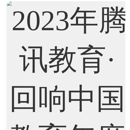
Biological Sciences
Business
Business Analytics
Chemistry
Civil Engineering
Cloud Computing
Cognitive Science
Communications
Computer Science
Criminology
Cybersecurity
Data Science
Economics
Education
Electrical Engineering
Electrical
Fashion Design
Film