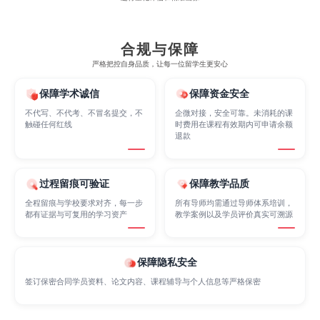
Electrical
Fashion Design
Film
合规与保障
严格把控自身品质，让每一位留学生更安心
Finance
FinTech
Graphic Design
保障学术诚信
保障资金安全
不代写、不代考、不冒名提交，不
企微对接，安全可靠。未消耗的课
触碰任何红线
时费用在课程有效期内可申请余额
退款
Internet of Things
Laws
Management
过程留痕可验证
保障教学品质
Marketing
Mathematics
Medicine
全程留痕与学校要求对齐，每一步
所有导师均需通过导师体系培训，
都有证据与可复用的学习资产
教学案例以及学员评价真实可溯源
Nursing
Physics
Political Science
保障隐私安全
签订保密合同学员资料、论文内容、课程辅导与个人信息等严格保密
Psychology
Public Health
Robotics