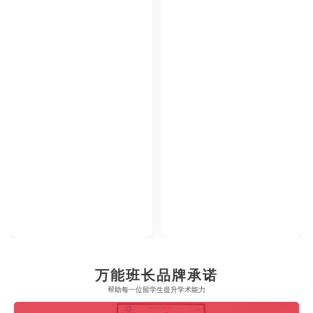
2023年腾讯教育·回响中国教育年度论坛
2023年中央广播电视总台国际在线教育大会
【年度综合实力教育集团】
【年度教育领军人物】
万能班长品牌承诺
帮助每一位留学生​提升学术能力