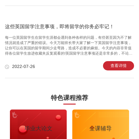
是非常看重志愿者经历的，高中生选择的志愿者活动也最好与未来计划申请的
大学专业相关。在加拿大留学，对于本科生来说，志愿者经历是co-curricular
record中很重要的一部分。而对于初来乍到的
这些英国留学注意事项，即将留学的你务必牢记！
每一位英国留学生在留学生涯都会遇到各种各样的问题，有些甚至因为不了解
情况就造成了严重的错误。今天万能班长带大家了解一下英国留学注意事项，
让你可以在英国的留学期间少走弯路，造成不必要的麻烦。今天的内容非常值
得各位留学生放进收藏夹反复观看的!英国留学注意事项还是非常多的，不论是
在日常学习过程中，还是在考试、兼职方面，都有规定需要遵守。如果不多加
留意，就有可能踩到坑!要知道一但踩坑，弄不好就拿不到学位，甚至会被吊销
查看详情
2022-07-26
签证!所以都有哪些方面的问题值得我们去重点关注的呢?一、学习 1、保证出勤
率英国的教育背景是非常的严肃的，对待逃课的情况是非常的重视的，尤其是
平时的出勤率会换算到期末考试的具体分数中，英国移民管理局要求所有在英
国学习语言、预科、学院和大学课程的国际学生在国外学习期间的出勤率必须
达到100%
特色课程推荐
毕业大论文
全课辅导