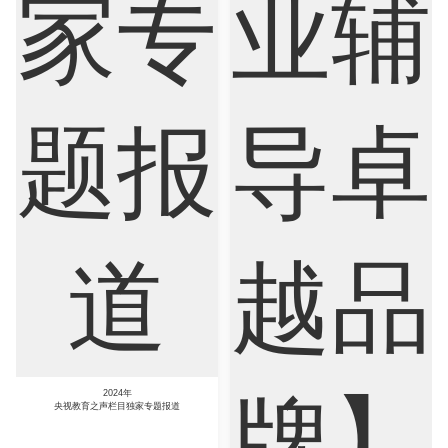
Nursing
Physics
Political Science
Psychology
Public Health
Robotics
Sociology
Statistics
Sustainability