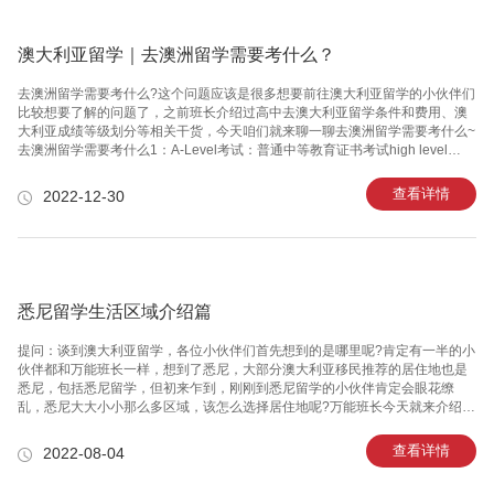
澳大利亚留学｜去澳洲留学需要考什么？
去澳洲留学需要考什么?这个问题应该是很多想要前往澳大利亚留学的小伙伴们
比较想要了解的问题了，之前班长介绍过高中去澳大利亚留学条件和费用、澳
大利亚成绩等级划分等相关干货，今天咱们就来聊一聊去澳洲留学需要考什么~​​​​​​​
去澳洲留学需要考什么1：A-Level考试：普通中等教育证书考试high level
course，也是学生的大学入学考试。用来申请澳洲本科的，A-level课程一般为
2年，主要课程有基础数学、进阶数学、物理学、商科、经济学、计算机科学。
查看详情
2022-12-30
去澳洲留学需要考什么2：高考成绩：澳大利亚院校是承认国内的高考成绩的，
不同院校对国内高考成绩要求也不同。去澳洲留学需要考什么3：GMAT考试：
GMAT是经企管理研究生入学考试，该考试主要是考验学生是否拥有完成工商
管理硕士的学习能力。经企管理研
悉尼留学生活区域介绍篇
提问：谈到澳大利亚留学，各位小伙伴们首先想到的是哪里呢?肯定有一半的小
伙伴都和万能班长一样，想到了悉尼，大部分澳大利亚移民推荐的居住地也是
悉尼，包括悉尼留学，但初来乍到，刚刚到悉尼留学的小伙伴肯定会眼花缭
乱，悉尼大大小小那么多区域，该怎么选择居住地呢?万能班长今天就来介绍一
下悉尼留学生活区域，一起来看看吧!​​​​​​​从区域说起，其实这个悉尼的各个区都有
自己的一个特色，悉尼的主要区域可以划分为商务区商务区、东区、内西区、
查看详情
2022-08-04
西北区、西区、南区、北区。那万能班长先和各位悉尼留学生们说商务区吧，
当然就是整个悉尼的中心，以商业办公为主，是澳洲乃至全球很多公司的总