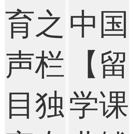
Criminology
Cybersecurity
Data Science
Economics
Education
Electrical Engineering
Electrical
Fashion Design
Film
Finance
FinTech
Graphic Design
Internet of Things
Laws
Management
Marketing
Mathematics
Medicine