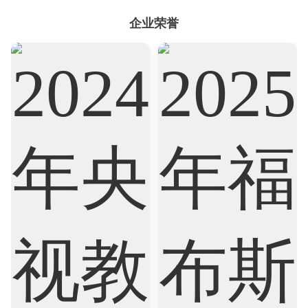
企业荣誉
Sociology
Statistics
Sustainability
Accounting
Actuarial Science
Architecture
Artificial Intelligence
Biochemistry
Bioinformatics
Biological Sciences
Business
Business Analytics
Chemistry
Civil Engineering
Cloud Computing
Cognitive Science
Communications
Computer Science