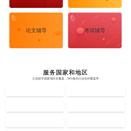
论文辅导
考试辅导
布里斯托大学
阿德莱德大学
帝国理工学院
墨尔本大学
加州大学伯克利分校
卡尔加里大学
服务国家和地区
牛津大学
新南威尔士大学
主流留学国家地区全覆盖，98%领先行业全科覆盖率
麻省理工学院
多伦多大学
奥克兰理工大学
拉萨尔艺术学院
UK
AUS
剑桥大学
悉尼大学
斯坦福大学
麦吉尔大学
奥克兰大学
新加坡国立大学
澳门管理学院
香港岭南大学
伦敦大学学院
澳大利亚国立大学
US
CA
哈佛大学
英属哥伦比亚大学
奥塔哥大学
南洋理工大学
澳门大学
香港大学
伦敦国王学院
蒙纳士大学
加州理工学院
阿尔伯塔大学
NZ
SG
惠灵顿维多利亚大学
新加坡管理大学
澳门科技大学
香港中文大学
爱丁堡大学
昆士兰大学
Accounting
Actuarial Science
Architecture
芝加哥大学
滑铁卢大学