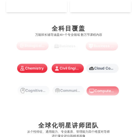
坎特伯雷大学
新加坡科技设计大学
MO
HK
澳门理工大学
香港科技大学
曼彻斯特大学
西澳大学
宾夕法尼亚大学
西安大略大学
怀卡托大学
新加坡理工大学
澳门城市大学
香港理工大学
Artificial Intelligence
Biochemistry
Bioinformatics
布里斯托大学
阿德莱德大学
康奈尔大学
蒙特利尔大学
全科目覆盖
梅西大学
新跃社科大学
圣若瑟大学
香港城市大学
万能班长辅导涵盖40+个专业领域 数万节课程内容
帝国理工学院
墨尔本大学
加州大学伯克利分校
卡尔加里大学
林肯大学
新加坡管理学院
Biological Sciences
Business
Business Analytics
澳门旅游学院
香港浸会大学
麻省理工学院
多伦多大学
奥克兰理工大学
拉萨尔艺术学院
澳门镜湖护理学院
香港教育大学
Chemistry
Civil Engineering
Cloud Computing
奥克兰大学
新加坡国立大学
澳门管理学院
香港岭南大学
澳门大学
香港大学
Cognitive Science
Communications
Computer Science
Criminology
Cybersecurity
Data Science
全球化明星讲师团队
Economics
从​​个性特征、通用能力、专业素质、管理能力四个维度对导师
Education
Electrical Engineering
进行量化评估和精准画像