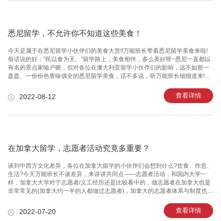
部，City和唐人街附近是悉尼大学，悉尼科技大学、TAFE以及其他的一些澳洲
大学悉尼分校的学生的一个集中的居住区。UNSW的部分各位悉尼留学生
悉尼留学，不允许你不知道这些美食！
今天是属于在悉尼留学小伙伴们的美食大赏!!万能班长带着悉尼留学美食来啦!
俗话说的好：“民以食为天。”留学路上，美食相伴，多么美好呀~悉尼一直都以
有名的景点家喻户晓，但对各位在澳大利亚留学小伙伴们的影响，远不如那一
盘盘、一份份色香味俱全的悉尼留学美食，话不多说，听万能班长细细道来!1.
悉尼留学澳洲美食之Oyster(牡蛎)都说“不到长城非好汉”，在澳大利亚留学，到
了悉尼要是不大吃一顿Oyster(牡蛎)，就枉费这两张贼老贵的机票啦!“不吃牡
查看详情
2022-08-12
蛎，枉到悉尼”，牡蛎是一种非常high level的食材，无需过多的修饰，只需要
一点柠檬汁的调味，再稍加点缀，这就能凸显出牡蛎鲜美嫩滑的口感，不需多
说，只有in person尝过了才能知道这其中的玄妙~~~​​​​​​​2.悉尼留学澳洲美食之
King Crab
在加拿大留学，志愿者活动究竟多重要？
谈到中西方文化差异，各位在加拿大留学的小伙伴们会想到什么?饮食、作息、
生活?今天万能班长不谈差异，来讲讲共同点——志愿者活动，和国内大学一
样，加拿大大学对于志愿者/义工经历还是比较看中的，做志愿者在加拿大也是
非常常见的(加拿大约一半的人都做过志愿者)，加拿大的志愿者体系与制度也非
常完善。万能班长今天就和各位在加拿大留学移民的小伙伴们一起来聊聊志愿
活动吧!​​​​​​​1 在加拿大留学参加志愿者活动的重要性在加拿大留学，安省的高中生
查看详情
2022-07-20
一定要做满40个小时的义工服务，才能拿到毕业证书。在申请大学的时候，也