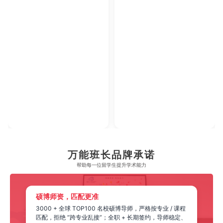
2023年腾讯教育·回响中国教育年度论坛
2023年中央广播电视
【年度综合实力教育集团】
【年度教育
万能班长品牌承诺
帮助每一位留学生​提升学术能力
硕博师资，匹配更准
3000 + 全球 TOP100 名校硕博导师，严格按专业 / 课程
匹配，拒绝 “跨专业乱接”；全职 + 长期签约，导师稳定、