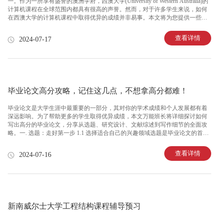
一。作为一所享有盛誉的澳洲学府，西澳大学(University of Western Australia)的
计算机课程在全球范围内都具有很高的声誉。然而，对于许多学生来说，如何
在西澳大学的计算机课程中取得优异的成绩并非易事。本文将为您提供一些关
于西澳大学计算机课程辅导的重点，帮助您更好地应对学习挑战。1. 理解基本
概念和原理在学习计算机课程的过程中，首先要掌握的基本概念和原理是计算
查看详情
2024-07-17
机科学的核心。这包括数据结构、算法、计算机网络、操作系统等方面的知
识。只有深入理解这些基本概念和原理，才能在此基础上进行更高级的学习。
2. 提高编程能力计算机科学专业的核心任务之一就是编写程序。因此，提高编
程能力是每个学生必须努力的方向。在西澳大学的计
毕业论文高分攻略，记住这几点，不想拿高分都难！
毕业论文是大学生涯中最重要的一部分，其对你的学术成绩和个人发展都有着
深远影响。为了帮助更多的学生取得优异成绩，本文万能班长将详细探讨如何
写出高分的毕业论文，分享从选题、研究设计、文献综述到写作细节的全面攻
略。一. 选题：走好第一步 1.1 选择适合自己的兴趣领域选题是毕业论文的首要
环节，一个好的课题可以激发你的研究热情，并使整个过程变得更加愉快和充
实。选择你感兴趣的领域是至关重要的，因为这样可以确保你在研究过程中保
查看详情
2024-07-16
持高昂的动力。 1.2 选择有研究价值的课题确保你的选题有一定的创新点和研
究价值，这样可以引起导师和评审专家的注意。参考最新的学术期刊和相关研
究，找到一个尚未被充分研究或者存在争议的课题方向。 1.3 确定课题的可行
性确定课题的可行性很重要，包括资料收集的难易程度、实验设备的供应状况
新南威尔士大学工程结构课程辅导预习