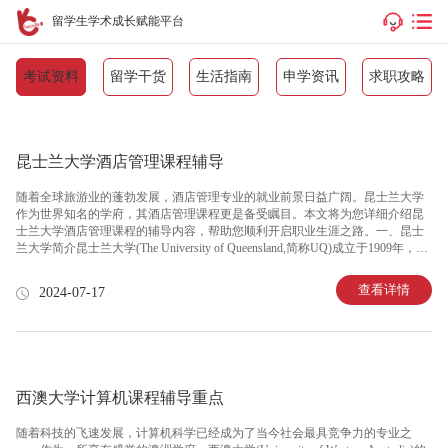
留学生学术成长赋能平台
考试资料
留学干货
生活指南
申学资讯
求职攻略
昆士兰大学酒店管理课程辅导
随着全球旅游业的蓬勃发展，酒店管理专业的就业前景日益广阔。昆士兰大学
作为世界知名的学府，其酒店管理课程更是备受瞩目。本文将为您详细介绍昆
士兰大学酒店管理课程的辅导内容，帮助您顺利开启职业生涯之路。一、昆士
兰大学简介昆士兰大学(The University of Queensland,简称UQ)成立于1909年，是
澳大利亚最古老、最有声誉的大学之一。UQ在全球范围内享有盛誉，其商学
院、工程与信息技术学院等众多学院在QS世界大学排名中名列前茅。昆士兰大
查看详情
2024-07-17
学的酒店管理专业在澳大利亚乃至全球都享有很高的声誉，为学生提供了丰富
的实践机会和实习资源。二、昆士兰大学酒店管理课程概述昆士兰大学的酒店
管理课程涵盖了酒店运营、管理和营销等多方面的知识。课程设置旨在培养学
生具备扎实的理论基础和实际操作能力，以应对不断
西澳大学计算机课程辅导重点
随着科技的飞速发展，计算机科学已经成为了当今社会最具竞争力的专业之