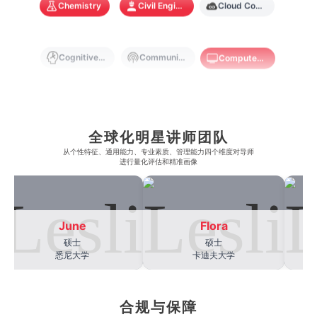
Chemistry
Civil Engineering
Cloud Computing
奥克兰大学
新加坡国立大学
澳门管理学院
香港岭南大学
澳门大学
香港大学
Cognitive Science
Communications
Computer Science
Criminology
Cybersecurity
Data Science
全球化明星讲师团队
从​​个性特征、通用能力、专业素质、管理能力四个维度对导师
Economics
Education
Electrical Engineering
进行量化评估和精准画像
Electrical
Fashion Design
Film
June
Flora
硕士
硕士
Finance
FinTech
Graphic Design
悉尼大学
卡迪夫大学
合规与保障
Internet of Things
Laws
Management