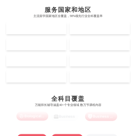
帝国理工学院
墨尔本大学
加州大学伯克利分校
卡尔加里大学
服务国家和地区
牛津大学
新南威尔士大学
主流留学国家地区全覆盖，98%领先行业全科覆盖率
麻省理工学院
多伦多大学
奥克兰理工大学
拉萨尔艺术学院
UK
AUS
剑桥大学
悉尼大学
斯坦福大学
麦吉尔大学
奥克兰大学
新加坡国立大学
澳门管理学院
香港岭南大学
伦敦大学学院
澳大利亚国立大学
US
CA
哈佛大学
英属哥伦比亚大学
奥塔哥大学
南洋理工大学
澳门大学
香港大学
伦敦国王学院
蒙纳士大学
加州理工学院
阿尔伯塔大学
NZ
SG
惠灵顿维多利亚大学
新加坡管理大学
澳门科技大学
香港中文大学
爱丁堡大学
昆士兰大学
芝加哥大学
滑铁卢大学
Accounting
Actuarial Science
Architecture
坎特伯雷大学
新加坡科技设计大学
MO
HK
澳门理工大学
香港科技大学
曼彻斯特大学
西澳大学
宾夕法尼亚大学
西安大略大学
怀卡托大学
新加坡理工大学
澳门城市大学
香港理工大学
Artificial Intelligence
Biochemistry
Bioinformatics
布里斯托大学
阿德莱德大学
康奈尔大学
蒙特利尔大学
全科目覆盖
梅西大学
新跃社科大学
圣若瑟大学
香港城市大学
万能班长辅导涵盖40+个专业领域 数万节课程内容
帝国理工学院
墨尔本大学
加州大学伯克利分校
卡尔加里大学
林肯大学
新加坡管理学院
Biological Sciences
Business
Business Analytics
澳门旅游学院
香港浸会大学
麻省理工学院
多伦多大学
奥克兰理工大学
拉萨尔艺术学院
澳门镜湖护理学院
香港教育大学