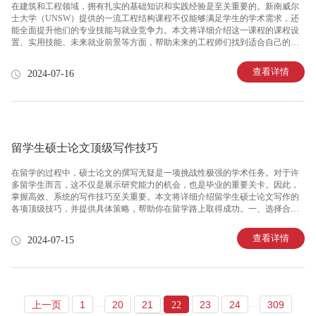
在建筑和工程领域，拥有扎实的基础知识和实践经验是至关重要的。新南威尔
士大学（UNSW）提供的一流工程结构课程不仅能够满足学生的学术需求，还
能全面提升他们的专业技能与就业竞争力。本文将详细介绍这一课程的课程设
置、实用技能、未来就业前景等方面，帮助未来的工程师们找到适合自己的学
习路径和职业方向。​​​​​​​第一部分：新南威尔士大学及其工程结构课程简介新南威
尔士大学是一所有着悠久历史和卓越声誉的高等学府，尤其在工程学科中享有
查看详情
2024-07-16
盛誉。该校的工程结构课程是其工程学院中的重要组成部分，旨在培养在建筑
工程领域中具有创新精神和实际操作能力的专业人才。该课程结合理论与实
践，涵盖了从基础知识到高级设计的各个方面。第二部分：课程设置及学习内
容新南威尔士大学的工程结构课程以全面的课程设置和系统的学习内容著称。
具体来说
留学生硕士论文顶级写作技巧
在留学的过程中，硕士论文的撰写无疑是一项挑战性极强的学术任务。对于许
多留学生而言，这不仅是展示研究能力的机会，也是毕业的重要关卡。因此，
掌握高效、系统的写作技巧至关重要。本文将详细介绍留学生硕士论文写作的
各项顶级技巧，并提供具体策略，帮助你在留学路上取得成功。一、选择合适
的论文题目选择题目是论文写作的第一步，也是非常关键的一步。一个好的题
目不仅能够激发你的写作热情，还能够引起评审团的兴趣。留学生在选择题目
查看详情
2024-07-15
时应考虑以下几个方面：- 兴趣与热情：选择你真正感兴趣的领域，这会在整个
写作过程中保持你的动力。- 资源的可获取性：评估所需资源和数据的可访问
性，特别是对于依赖实验或特定地区数据的研究。- 原创性与重要性：确保题目
具有研究价值及创新点，避免重复他人的研究。- 篇幅与深度：考虑你的题目是
否能够在
...
...
上一页
1
20
21
23
24
309
22