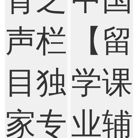
Finance
FinTech
Graphic Design
Internet of Things
Laws
Management
Marketing
Mathematics
Medicine
Nursing
Physics
Political Science
Psychology
Public Health
Robotics
Sociology
Statistics
Sustainability