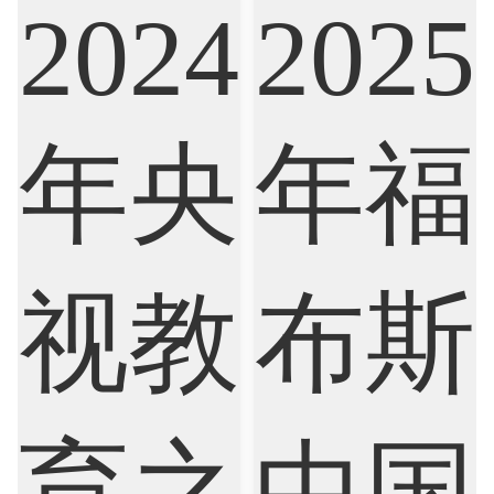
Biological Sciences
Business
Business Analytics
Chemistry
Civil Engineering
Cloud Computing
Cognitive Science
Communications
Computer Science
Criminology
Cybersecurity
Data Science
Economics
Education
Electrical Engineering
Electrical
Fashion Design
Film