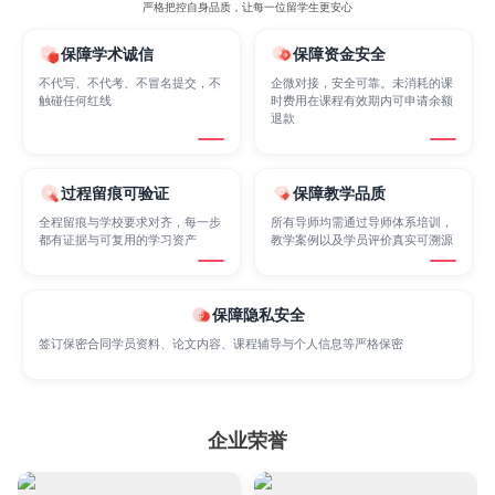
严格把控自身品质，让每一位留学生更安心
保障学术诚信
保障资金安全
Marketing
Mathematics
Medicine
不代写、不代考、不冒名提交，不
企微对接，安全可靠。未消耗的课
触碰任何红线
时费用在课程有效期内可申请余额
退款
Nursing
Physics
Political Science
过程留痕可验证
保障教学品质
全程留痕与学校要求对齐，每一步
所有导师均需通过导师体系培训，
Psychology
Public Health
Robotics
都有证据与可复用的学习资产
教学案例以及学员评价真实可溯源
Sociology
Statistics
Sustainability
保障隐私安全
签订保密合同学员资料、论文内容、课程辅导与个人信息等严格保密
Accounting
Actuarial Science
Architecture
企业荣誉
Artificial Intelligence
Biochemistry
Bioinformatics