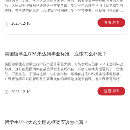
面临语言、文化、学习方法等多重困难。然而，只要掌握一些有效的方法和技
巧，大家完全能够顺利通过这一重要考试。制定一个合理的学习计划是成功的
关键。在考试前的几周，合理安排时间进行复习非常重要。根据每门科目的重
点和难度，制定一个详细的复习进度表，确保每天的学习任务能够得到充分的
完成。此外，要合理分配时间进行休息和娱乐，保持身心健康，提高复习效
查看详情
2023-12-10
率。了解教授的考试要求和出题方式是成功的关键。不同教授在出题方面有着
不同的风格和偏好。因此，在复习过程中，重点关注教授在课堂上强调的部
分，查阅往年的试题和习题集，了解考试的格式和难度。通过对教授的出题方
式有所了解，你能够更好地策划你的学习计划，有的放矢地进行复习。积极参
与课堂讨论和问问题也
美国留学生GPA未达到毕业标准，应该怎么补救？
美国留学生在留学过程中压力是非常巨大的，可能发现自己的GPA未达到毕业
标准。这可能是因为你在某些课程上表现不佳，或者在学术方面遇到了一些挑
战。不要灰心，下面将提供一些补救措施，帮助你提高GPA并实现毕业标准。
1. 课程选择和时间管理首先要审视你的课程选择是否合理。有些课程可能特别
困难，需要更多的时间和努力。考虑选择适合自己的课程，平衡难度和兴趣，
避免过于挑战自己的能力范围。另外，良好的时间管理对于提高GPA也非常重
查看详情
2023-12-10
要。制定一个合理的学习计划，保证足够的时间用于复习和完成作业。2. 主动
争取教授的帮助如果你发现自己在某门课程中遇到了困难，不要犹豫主动向教
授寻求帮助。教授通常非常乐意为学生提供指导和支持。参加教授的办公时
间，向他们解释你的问题，并从他们那里获得额外的学习资源和建议。3. 加入
学习小
留学生毕业大论文理论框架应该怎么写？