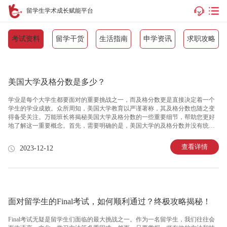
留学生学术成长赋能平台
考试资料
留学干货
生活指南
申学资讯
求职攻略
美国大学及格分数是多少？
学业是每个大学生都要面对的重要挑战之一，而及格分数更是直接决定着一个
学生的学业成败。众所周知，美国大学教育以严谨著称，其及格分数也随之变
得备受关注。万能班长将揭秘美国大学及格分数的一些重要细节，帮助您更好
地了解这一重要概念。首先，需要明确的是，美国大学的及格分数并没有统一
的标准。不同大学、不同学科甚至不同课程都可能有着不同的及格要求。一般
来说，美国大学的及格分数通常在60％到70％之间，但具体分数要求还需结合
查看详情
2023-12-12
课程难度、学校政策等因素进行综合考量。另外，美国大学的及格分数通常以
字母等级制度来表示。最常见的等级制度是A到F，其中A代表优秀，F代表不及
格。而在A到F之间，还有一些细分的等级，例如A-、B+等。不同等级对应的分
数范围也有所不同，例如A代表90％以上的分数，而B则在80％到89％之间。除
面对留学生的Final考试，如何顺利通过？终极攻略揭秘！
Final考试无疑是留学生们面临的最大挑战之一。作为一名留学生，我们往往会