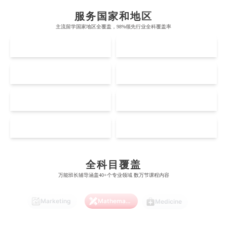
布里斯托大学
阿德莱德大学
服务国家和地区
Criminology
Cybersecurity
Data Science
帝国理工学院
墨尔本大学
主流留学国家地区全覆盖，98%领先行业全科覆盖率
加州大学伯克利分校
卡尔加里大学
UK
AUS
牛津大学
新南威尔士大学
麻省理工学院
多伦多大学
Economics
Education
Electrical Engineering
奥克兰理工大学
拉萨尔艺术学院
剑桥大学
悉尼大学
US
CA
斯坦福大学
麦吉尔大学
奥克兰大学
新加坡国立大学
澳门管理学院
香港岭南大学
Electrical
Fashion Design
Film
伦敦大学学院
澳大利亚国立大学
哈佛大学
英属哥伦比亚大学
NZ
SG
奥塔哥大学
南洋理工大学
澳门大学
香港大学
伦敦国王学院
蒙纳士大学
加州理工学院
阿尔伯塔大学
惠灵顿维多利亚大学
新加坡管理大学
Finance
FinTech
Graphic Design
MO
HK
澳门科技大学
香港中文大学
爱丁堡大学
昆士兰大学
芝加哥大学
滑铁卢大学
坎特伯雷大学
新加坡科技设计大学
澳门理工大学
香港科技大学
曼彻斯特大学
西澳大学
宾夕法尼亚大学
西安大略大学
Internet of Things
Laws
Management
全科目覆盖
怀卡托大学
新加坡理工大学
澳门城市大学
香港理工大学
万能班长辅导涵盖40+个专业领域 数万节课程内容
布里斯托大学
阿德莱德大学
康奈尔大学
蒙特利尔大学
梅西大学
新跃社科大学
圣若瑟大学
香港城市大学
Marketing
Mathematics
帝国理工学院
墨尔本大学
Medicine
加州大学伯克利分校
卡尔加里大学
林肯大学
新加坡管理学院
澳门旅游学院
香港浸会大学
麻省理工学院
多伦多大学