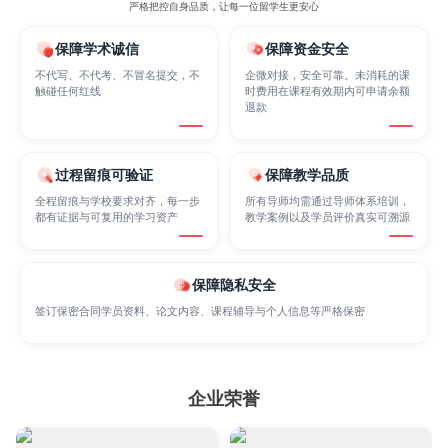
严格把控自身品质，让每一位留学生更安心
保障学术诚信
保障资金安全
Cognitive Science
Communications
Computer Science
不代写、不代考、不冒名提交，不
企微对接，安全可靠。未消耗的课
触碰任何红线
时费用在课程有效期内可申请余额
退款
Criminology
Cybersecurity
Data Science
过程留痕可验证
保障教学品质
全程留痕与学校要求对齐，每一步
所有导师均需通过导师体系培训，
都有证据与可复用的学习资产
教学案例以及学员评价真实可溯源
Economics
Education
Electrical Engineering
Electrical
Fashion Design
Film
保障隐私安全
签订保密合同学员资料、论文内容、课程辅导与个人信息等严格保密
Finance
FinTech
Graphic Design
企业荣誉
Internet of Things
Laws
Management