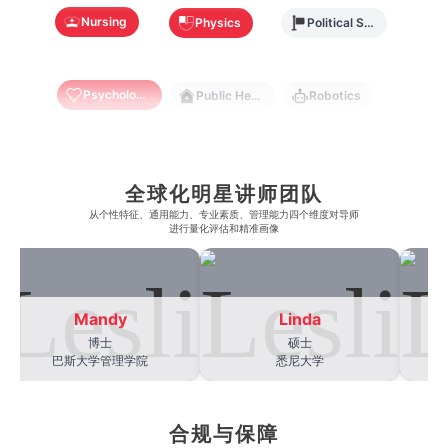
奥克兰理工大学
拉萨尔艺术学院
Nursing
澳门镜湖护理学院
Physics
香港教育大学
Political Science
奥克兰大学
新加坡国立大学
澳门管理学院
香港岭南大学
Psychology
Public Health
Robotics
澳门大学
香港大学
Sociology
Statistics
Sustainability
全球化明星讲师团队
从​​个性特征、通用能力、专业素质、管理能力四个维度对导师
Accounting
Actuarial Science
Architecture
进行量化评估和精准画像
Artificial Intelligence
Biochemistry
Bioinformatics
Mandy
Linda
博士
硕士
巴斯大学管理学院
悉尼大学
Biological Sciences
Business
Business Analytics
合规与保障
Chemistry
Civil Engineering
Cloud Computing