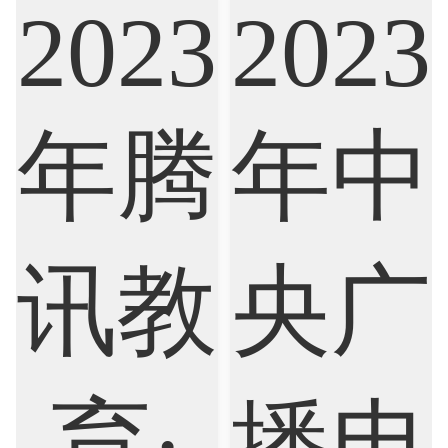
Marketing
Mathematics
Medicine
Nursing
Physics
Political Science
Psychology
Public Health
Robotics
Sociology
Statistics
Sustainability