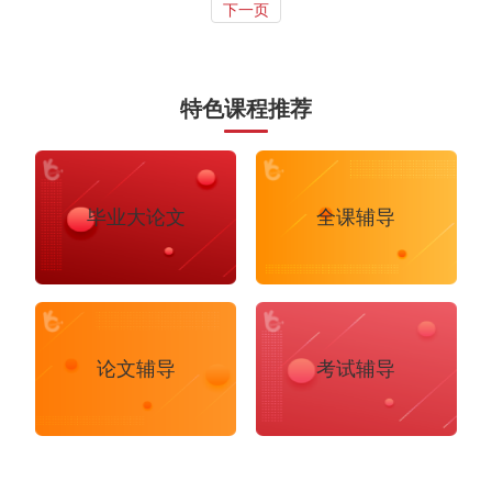
下一页
特色课程推荐
Accounting
Actuarial Science
Architecture
Artificial Intelligence
Biochemistry
Bioinformatics
毕业大论文
全课辅导
Biological Sciences
Business
Business Analytics
论文辅导
考试辅导
Chemistry
Civil Engineering
Cloud Computing
Cognitive Science
Communications
Computer Science