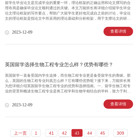
留学生毕业论文是完成学业的重要一环，理论框架的正确运用和论文撰写的合
理布局是确保毕业论文顺利通过的关键。本文万能班长将详细介绍留学生毕业
论文理论框架的写作要点，帮助广大留学生更好地完成自之前的讨论，毕业论
文的理论框架是指论文中所采用的理论基础和分析框架，用于支撑论文的研究
问题和方法。一个完整的理论框架应该包括以下几个方面：1. 研究问题和目
的：明确论文的研究问题和目的，具体描述研究的背景和意义。这部分应该简
查看详情
2023-12-09
洁明了，突出研究的重要性。2. 理论基础：选择合适的理论体系来支撑研究问
题。理论基础可以是已有的学术理论，也可以是相关研究领域的专家观点或实
践经验。需要通过详细的文献综述来确定适合的理论基础。3. 研究框架和假
设：根据理论基础和研究目的，构建一个合理的研究框架。研究框架应该包括
相关变量和变量
英国留学选择生物工程专业怎么样？优势有哪些？
英国留学一直备受国内学生追捧，而生物工程专业更是备受留学生的青睐。那
么，英国的生物工程专业到底怎么样？它有哪些优势呢？接下来，万能班长将
为您详细介绍英国留学生物工程专业的优势和选择指南。一、留学生物工程专
业的背景和概述生物工程专业是将工程学和生物学相结合的学科，致力于利用
工程技术解决生物学问题和开发生物技术产品。伴随着生物技术的飞速发展，
生物工程专业在英国的受欢迎程度也日益增长。二、英国生物工程专业的优势
查看详情
2023-12-09
1.优质的教育资源英国拥有世界一流的大学和研究机构，将为学生提供卓越的
教育资源。学生可以与世界级科学家和专家进行学术交流，接触到最新的科研
进展和技术创新。2.全面深入的课程设置英国的生物工程专业课程设置十分全
面，涵盖基础知识、实验技能和工程应用等方面。学生将学习到生物学、化
学、生物技术、生物制
...
...
上一页
1
41
42
44
45
309
43