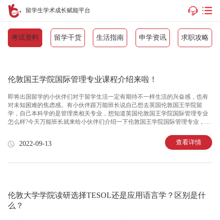
留学生学术成长赋能平台
考试资料
留学干货
生活指南
申学资讯
求职攻略
伦敦国王学院国际管理专业课程介绍来啦！
即将出国留学的小伙伴们对于留学生活一定有期待不一样生活的兴奋感，也有
对未知困难的焦虑感。有小伙伴跟万能班长说自己想去英国伦敦国王学院留
学，自己本科学的是管理类相关专业，想知道英国伦敦国王学院国际管理专业
怎么样?今天万能班长就来给小伙伴们介绍一下伦敦国王学院国际管理专业，一
起来看看吧!如何管理企业其实是一门非常深的学问，有些企业经营的特别好，
但是因为管理不善就有可能会破产。现在中国市场经济发展速度非常快，市场
查看详情
2022-09-13
急需一大批管理人才，在这个背景下，有的学生在选择专业的时候申请了国际
管理专业。和中国相比较，英国实现工业化的时间比较早，另外英国的商业体
系也更加完善。所以有一部分小伙伴会选择去英国就读国际管理专业，那么伦
敦国王学院国际管理专业是什么样的呢?国际管理专业设在伦敦国王学院的管理
学院当中，专门为想
伦敦大学学院读研选择TESOL还是应用语言学？区别是什
么？