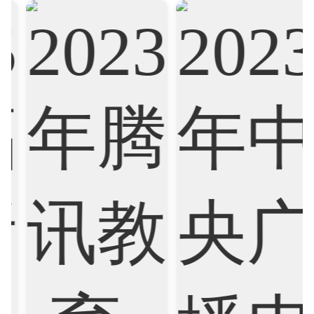
Biological Sciences
Business
Business Analytics
Chemistry
Civil Engineering
Cloud Computing
Cognitive Science
Communications
Computer Science
Criminology
Cybersecurity
Data Science
Economics
Education
Electrical Engineering
Electrical
Fashion Design
Film