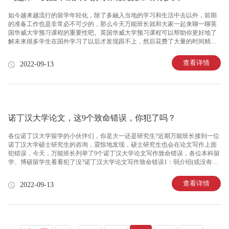
如今越来越流行的留学年轻化，除了多融入当地的学习和生活中去以外，前期
的准备工作也是非常必不可少的，那么今天万能班长就和大家一起来聊一聊英
国华威大学预习课程的重要性吧。​​​​​​​英国华威大学预习课程可以帮助你更好地了
解未来很多学生在国外学习了以后才发现跟不上，然后花费了大量的时间精力
在预习复习上，但繁重的课业往往等不及你把知识点吃透就又有新的知识点出
现了，陷入了永远在预习的死循环，finally的学习成果也不一定尽如人意。让自
查看详情
2022-09-13
己的自信心也蒙上了阴影。英国华威大学预习课程更早地对大家的major课有一
定的了解，从而对国外的学习有一定的认知，更充分地去面对未来，从而也更
从容，更自信。英国华威大学预习课程可以帮助你更好地了解自己很多学生对
所选major比较懵懂，有些同学甚至选择了一个major，却
诺丁汉大学论文，这9个致命错误，你犯了吗？
各位诺丁汉大学留学的小伙伴们，你是大一还是研究生?近期万能班长接到一位
诺丁汉大学硕士研究生的咨询，震惊地发现，硕士研究生也会在论文写作上面
犯错误，今天，万能班长列举了9个诺丁汉大学论文写作致命错误，各位本科留
学、博硕留学生看看犯了没?​​​​​​​诺丁汉大学论文写作致命错误1：弱介绍(或没有介
绍)各位诺丁汉大学留学的小伙伴们，尽管你可能认为学术文本看起来不像普通
的博客文章或其他任何东西，但你要完成的任何论文都应该有一个介绍。原因
查看详情
2022-09-13
如下：你需要让你的读者(即使只是你的老师)知道你将在论文、研究论文、课程
作业等中涵盖的内容。诺丁汉大学论文写作致命错误2：描述性而非争论性如果
你被要求写一篇描述性的文章，一定要这样做。在所有其他情况下，请提供来
自可靠来源的有力论据和支持性事实。否则，各位诺丁汉大学留学的