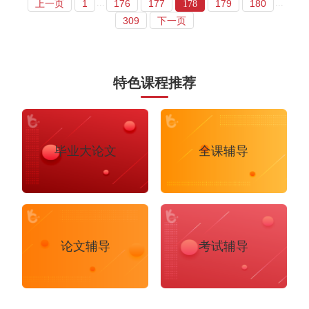
...
...
上一页
1
176
177
179
180
178
309
下一页
特色课程推荐
毕业大论文
全课辅导
论文辅导
考试辅导
布里斯托大学
阿德莱德大学