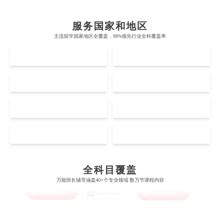
帝国理工学院
墨尔本大学
加州大学伯克利分校
卡尔加里大学
服务国家和地区
牛津大学
新南威尔士大学
主流留学国家地区全覆盖，98%领先行业全科覆盖率
麻省理工学院
多伦多大学
奥克兰理工大学
拉萨尔艺术学院
UK
AUS
剑桥大学
悉尼大学
斯坦福大学
麦吉尔大学
奥克兰大学
新加坡国立大学
澳门管理学院
香港岭南大学
伦敦大学学院
澳大利亚国立大学
US
CA
哈佛大学
英属哥伦比亚大学
奥塔哥大学
南洋理工大学
澳门大学
香港大学
伦敦国王学院
蒙纳士大学
加州理工学院
阿尔伯塔大学
NZ
SG
惠灵顿维多利亚大学
新加坡管理大学
澳门科技大学
香港中文大学
Accounting
Actuarial Science
Architecture
爱丁堡大学
昆士兰大学
芝加哥大学
滑铁卢大学
坎特伯雷大学
新加坡科技设计大学
MO
HK
澳门理工大学
香港科技大学
曼彻斯特大学
西澳大学
宾夕法尼亚大学
西安大略大学
怀卡托大学
新加坡理工大学
Artificial Intelligence
Biochemistry
Bioinformatics
澳门城市大学
香港理工大学
布里斯托大学
阿德莱德大学
康奈尔大学
蒙特利尔大学
全科目覆盖
梅西大学
新跃社科大学
圣若瑟大学
香港城市大学
万能班长辅导涵盖40+个专业领域 数万节课程内容
帝国理工学院
墨尔本大学
加州大学伯克利分校
卡尔加里大学
Biological Sciences
Business
Business Analytics
林肯大学
新加坡管理学院
澳门旅游学院
香港浸会大学
麻省理工学院
多伦多大学
奥克兰理工大学
拉萨尔艺术学院
澳门镜湖护理学院
香港教育大学