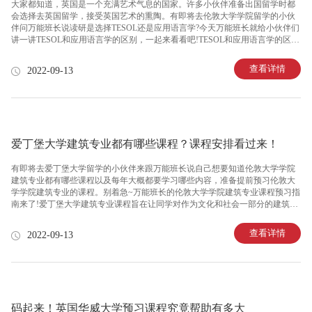
大家都知道，英国是一个充满艺术气息的国家。许多小伙伴准备出国留学时都
会选择去英国留学，接受英国艺术的熏陶。有即将去伦敦大学学院留学的小伙
伴问万能班长说读研是选择TESOL还是应用语言学?今天万能班长就给小伙伴们
讲一讲TESOL和应用语言学的区别，一起来看看吧!TESOL和应用语言学的区别
主要有以下几方面：1、课程设置不同TESOL是通过如何分析和描述英语语言，
并考察不同的方法来教授阅读、写作、听力和口语技能。也会考虑分析学习者
查看详情
2022-09-13
的语言能力和跟踪他们的发展背后的原则。主要上课内容包括：英语教学的课
堂过程：教与学导论、描述语言及其在课堂上的应用、开展TESOL专业实践、
教育和社会研究导论、教育研究等等，同时也会包含一部分语言学方面的课程
作为选修，比如：社会语言学。而应用语言学专业将是提供语言学和语音
爱丁堡大学建筑专业都有哪些课程？课程安排看过来！
有即将去爱丁堡大学留学的小伙伴来跟万能班长说自己想要知道伦敦大学学院
建筑专业都有哪些课程以及每年大概都要学习哪些内容，准备提前预习伦敦大
学学院建筑专业的课程。别着急~万能班长的伦敦大学学院建筑专业课程预习指
南来了!爱丁堡大学建筑专业课程旨在让同学对作为文化和社会一部分的建筑有
更广泛的理解。同学的研究可以被当代的对话所启发，这些对话不仅发生在建
筑领域，同时还发生在风景、建筑、都市生活、经济学、政治和道德实践等领
查看详情
2022-09-13
域。具体的爱丁堡大学建筑专业课程安排如下：一、爱丁堡大学建筑专业一
年，同学将了解建筑设计的原则，并研究在不同环境中涉及不同建筑元素和装
配的项目。同时，同学将学到以下基本知识：技术和环境、艺术设计实践、建
筑历史。同学还将与风景园林和结构工程专业的学生一起学习一些课程。建筑
专业课程涵盖：①建筑
码起来！英国华威大学预习课程究竟帮助有多大