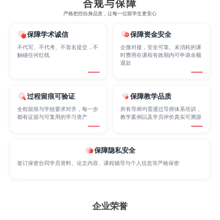
合规与保障
严格把控自身品质，让每一位留学生更安心
Marketing
Mathematics
Medicine
保障学术诚信
保障资金安全
不代写、不代考、不冒名提交，不
企微对接，安全可靠。未消耗的课
触碰任何红线
时费用在课程有效期内可申请余额
退款
Nursing
Physics
Political Science
过程留痕可验证
保障教学品质
Psychology
Public Health
Robotics
全程留痕与学校要求对齐，每一步
所有导师均需通过导师体系培训，
都有证据与可复用的学习资产
教学案例以及学员评价真实可溯源
Sociology
Statistics
Sustainability
保障隐私安全
签订保密合同学员资料、论文内容、课程辅导与个人信息等严格保密
Accounting
Actuarial Science
Architecture
企业荣誉
Artificial Intelligence
Biochemistry
Bioinformatics