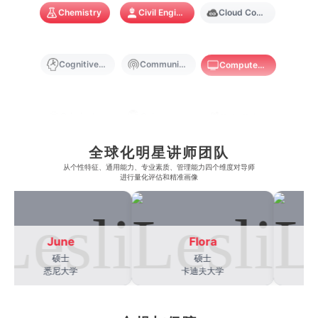
Chemistry
Civil Engineering
Cloud Computing
奥克兰大学
新加坡国立大学
澳门管理学院
香港岭南大学
澳门大学
香港大学
Cognitive Science
Communications
Computer Science
Criminology
Cybersecurity
Data Science
全球化明星讲师团队
Economics
Education
Electrical Engineering
从​​个性特征、通用能力、专业素质、管理能力四个维度对导师
进行量化评估和精准画像
Electrical
Fashion Design
Film
June
Flora
硕士
硕士
Finance
FinTech
Graphic Design
悉尼大学
卡迪夫大学
Internet of Things
Laws
Management