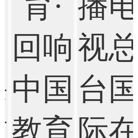
Finance
FinTech
Graphic Design
Internet of Things
Laws
Management
Marketing
Mathematics
Medicine
Nursing
Physics
Political Science
Psychology
Public Health
Robotics
Sociology
Statistics
Sustainability