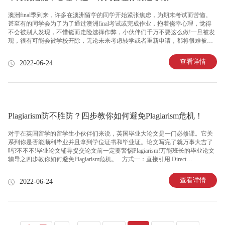
澳洲final季到来，许多在澳洲留学的同学开始紧张焦虑，为期末考试而苦恼。
甚至有的同学会为了为了通过澳洲final考试或完成作业，抱着侥幸心理，觉得
不会被别人发现，不惜铤而走险选择作弊，小伙伴们千万不要这么做!一旦被发
现，很有可能会被学校开除，无论未来考虑转学或者重新申请，都将很难被顶
尖的大学再次录取，并且，未来的职场生涯也注定不会顺利。 事实上，归结
中国留学生的作弊原因，其实是多个方面的。 第一点，中国学生不了解国外的
查看详情
2022-06-24
教育制度。海外大学高度重视学术诚信，对作弊行为通常是零容忍的。基本上
每一个大学教授都会特别提醒学生作弊行为是不被学校允许的事情!一旦被教授
发现并上报到学校，轻则被处分，重则有可能会坐牢。利用作弊行为取得考试
高分对于一向重视公平性的澳洲来说，是绝对无法容忍的。代写代考等
Plagiarism防不胜防？四步教你如何避免Plagiarism危机！
对于在英国留学的留学生小伙伴们来说，英国毕业大论文是一门必修课。它关
系到你是否能顺利毕业并且拿到学位证书和毕业证。论文写完了就万事大吉了
吗?不不不!毕业论文辅导提交论文前一定要警惕Plagiarism!万能班长的毕业论文
辅导之四步教你如何避免Plagiarism危机。 方式一：直接引用 Direct
Quotation： 首先找到你想要包含的想法，然后直接引用这个观点。再把作者姓
名和页码添加进自己的英国大论文中，最后别忘了将完整的参考资料放在文档
查看详情
2022-06-24
的末尾。 方式二：转述 Paraphrase： 第一步要确定需要讨论的关键信息。第二
步要理解计划转述的原文。第三步要记得改变语序、单词的形式/语法形式。第
四步要在适当的情况下使用同义词，但不要更改特定术语。可以通过原文的其
他地方找到合适的