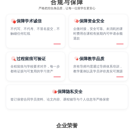
合规与保障
严格把控自身品质，让每一位留学生更安心
Marketing
Mathematics
Medicine
保障学术诚信
保障资金安全
不代写、不代考、不冒名提交，不
企微对接，安全可靠。未消耗的课
触碰任何红线
时费用在课程有效期内可申请余额
退款
Nursing
Physics
Political Science
过程留痕可验证
保障教学品质
Psychology
Public Health
Robotics
全程留痕与学校要求对齐，每一步
所有导师均需通过导师体系培训，
都有证据与可复用的学习资产
教学案例以及学员评价真实可溯源
Sociology
Statistics
Sustainability
保障隐私安全
签订保密合同学员资料、论文内容、课程辅导与个人信息等严格保密
Accounting
Actuarial Science
Architecture
企业荣誉
Artificial Intelligence
Biochemistry
Bioinformatics