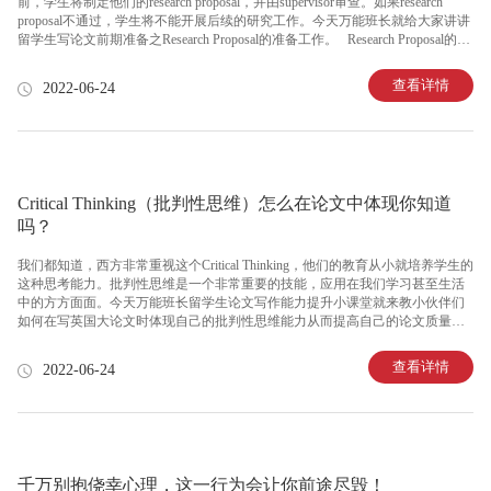
前，学生将制定他们的research proposal，并由supervisor审查。如果research
proposal不通过，学生将不能开展后续的研究工作。今天万能班长就给大家讲讲
留学生写论文前期准备之Research Proposal的准备工作。 Research Proposal的内
容和结构会因为研究领域的不同而有所差异。因此，在这里，万能班长只讨论
一般情况下，Research Proposal应包含的要素： 选题背景、意义及研究问题部分
查看详情
2022-06-24
(Background to the topic, significance and research problem) 研究目的和问题部分
(Research aims a
Critical Thinking（批判性思维）怎么在论文中体现你知道
吗？
我们都知道，西方非常重视这个Critical Thinking，他们的教育从小就培养学生的
这种思考能力。批判性思维是一个非常重要的技能，应用在我们学习甚至生活
中的方方面面。今天万能班长留学生论文写作能力提升小课堂就来教小伙伴们
如何在写英国大论文时体现自己的批判性思维能力从而提高自己的论文质量拿
到高分。 首先，我们先来了解一下什么是批判性思维。批判性思维指的是我
们辩证地去思考看到的或者听到的信息或观点，去质疑它们的正确性，而不是
查看详情
2022-06-24
直接简单地接受或者吸收它们。它的基本能力包括分析、推理、解释、评估等
等。 想要培养自己的批判性思维，我们需要保持谦虚开明严谨的态度，让自己
可以接受与已知信息不同的新信息，还要提高自己的分析判断能力。 那么，我
们如何在论文中体现自己的批判性思维呢? 首先，要对
千万别抱侥幸心理，这一行为会让你前途尽毁！