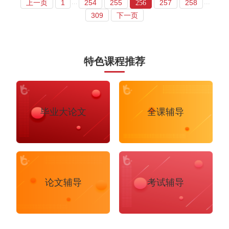
...
...
上一页
1
254
255
257
258
256
309
下一页
特色课程推荐
毕业大论文
全课辅导
论文辅导
考试辅导
布里斯托大学
阿德莱德大学