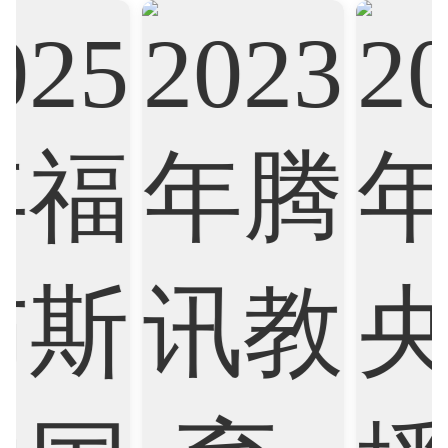
Biological Sciences
Business
Business Analytics
Chemistry
Civil Engineering
Cloud Computing
Cognitive Science
Communications
Computer Science
Criminology
Cybersecurity
Data Science
Economics
Education
Electrical Engineering
Electrical
Fashion Design
Film