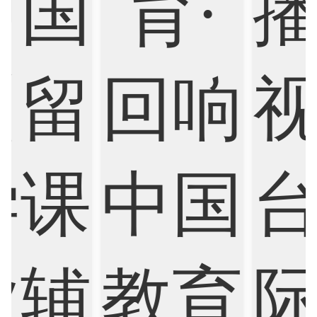
Finance
FinTech
Graphic Design
Internet of Things
Laws
Management
Marketing
Mathematics
Medicine
Nursing
Physics
Political Science
Psychology
Public Health
Robotics
Sociology
Statistics
Sustainability