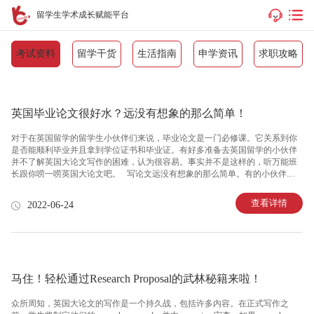
留学生学术成长赋能平台
考试资料
留学干货
生活指南
申学资讯
求职攻略
英国毕业论文很好水？远没有想象的那么简单！
对于在英国留学的留学生小伙伴们来说，毕业论文是一门必修课。它关系到你
是否能顺利毕业并且拿到学位证书和毕业证。有好多准备去英国留学的小伙伴
并不了解英国大论文写作的困难，认为很容易。事实并不是这样的，听万能班
长跟你唠一唠英国大论文吧。 写论文远没有想象的那么简单。有的小伙伴会
想，写essay啊，完全不用操心的事情，就没事码码字嘛～千万不要把英国大论
文想的这么理所当然! 光是个小小的题目就内含大大的乾坤。虽然一个题目就短
查看详情
2022-06-24
短二三十来字吧，但是为了这几十个字，需要看至少二三十篇的参考文献之
后，脑子里才会对论文有一个大致的框架。同时，老师非常反感学生直接引用
教材里面的原句，教材的作用在于让学生对于所研究的选题有一个大致的了
解。 因此，首先需要做的事情是阅读教材里的相关篇章，对该问题有相关了
解。
马住！轻松通过Research Proposal的武林秘籍来啦！
众所周知，英国大论文的写作是一个持久战，包括许多内容。在正式写作之