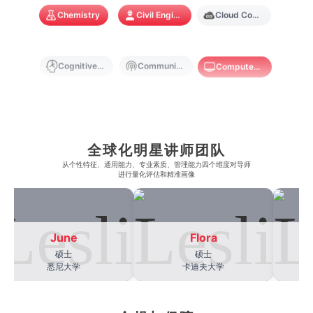
Chemistry
Civil Engineering
Cloud Computing
奥克兰大学
新加坡国立大学
澳门管理学院
香港岭南大学
澳门大学
香港大学
Cognitive Science
Communications
Computer Science
Criminology
Cybersecurity
Data Science
全球化明星讲师团队
Economics
Education
Electrical Engineering
从​​个性特征、通用能力、专业素质、管理能力四个维度对导师
进行量化评估和精准画像
Electrical
Fashion Design
Film
June
Flora
硕士
硕士
Finance
FinTech
Graphic Design
悉尼大学
卡迪夫大学
Internet of Things
Laws
Management