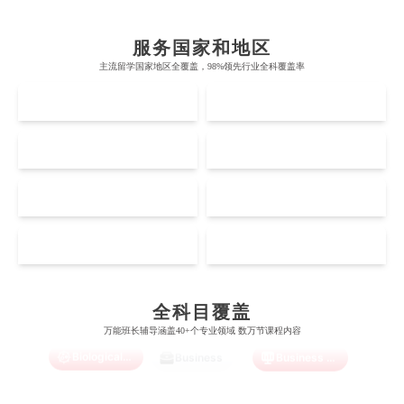
帝国理工学院
墨尔本大学
加州大学伯克利分校
卡尔加里大学
服务国家和地区
牛津大学
新南威尔士大学
主流留学国家地区全覆盖，98%领先行业全科覆盖率
麻省理工学院
多伦多大学
奥克兰理工大学
拉萨尔艺术学院
UK
AUS
剑桥大学
悉尼大学
斯坦福大学
麦吉尔大学
奥克兰大学
新加坡国立大学
澳门管理学院
香港岭南大学
伦敦大学学院
澳大利亚国立大学
US
CA
哈佛大学
英属哥伦比亚大学
奥塔哥大学
南洋理工大学
澳门大学
香港大学
伦敦国王学院
蒙纳士大学
加州理工学院
阿尔伯塔大学
NZ
SG
惠灵顿维多利亚大学
新加坡管理大学
澳门科技大学
香港中文大学
爱丁堡大学
昆士兰大学
Accounting
Actuarial Science
Architecture
芝加哥大学
滑铁卢大学
坎特伯雷大学
新加坡科技设计大学
MO
HK
澳门理工大学
香港科技大学
曼彻斯特大学
西澳大学
宾夕法尼亚大学
西安大略大学
怀卡托大学
新加坡理工大学
澳门城市大学
香港理工大学
Artificial Intelligence
Biochemistry
Bioinformatics
布里斯托大学
阿德莱德大学
康奈尔大学
蒙特利尔大学
全科目覆盖
梅西大学
新跃社科大学
圣若瑟大学
香港城市大学
万能班长辅导涵盖40+个专业领域 数万节课程内容
帝国理工学院
墨尔本大学
加州大学伯克利分校
卡尔加里大学
Biological Sciences
Business
Business Analytics
林肯大学
新加坡管理学院
澳门旅游学院
香港浸会大学
麻省理工学院
多伦多大学
奥克兰理工大学
拉萨尔艺术学院
澳门镜湖护理学院
香港教育大学