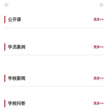
公开课
更多>>
学员案例
更多>>
Accounting
Actuarial Science
Architecture
Artificial Intelligence
Biochemistry
Bioinformatics
学校新闻
更多>>
Biological Sciences
Business
Business Analytics
学校问答
更多>>