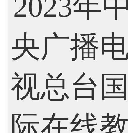
Finance
FinTech
Graphic Design
Internet of Things
Laws
Management
Marketing
Mathematics
Medicine
Nursing
Physics
Political Science
Psychology
Public Health
Robotics
Sociology
Statistics
Sustainability