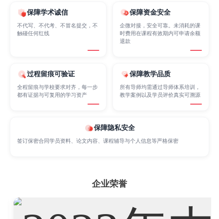
保障学术诚信
保障资金安全
Biological Sciences
Business
Business Analytics
不代写、不代考、不冒名提交，不
企微对接，安全可靠。未消耗的课
触碰任何红线
时费用在课程有效期内可申请余额
退款
Chemistry
Civil Engineering
Cloud Computing
过程留痕可验证
保障教学品质
全程留痕与学校要求对齐，每一步
所有导师均需通过导师体系培训，
都有证据与可复用的学习资产
教学案例以及学员评价真实可溯源
Cognitive Science
Communications
Computer Science
保障隐私安全
Criminology
Cybersecurity
Data Science
签订保密合同学员资料、论文内容、课程辅导与个人信息等严格保密
Economics
Education
Electrical Engineering
企业荣誉
Electrical
Fashion Design
Film