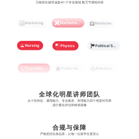
万能班长辅导涵盖40+个专业领域 数万节课程内容
布里斯托大学
阿德莱德大学
康奈尔大学
蒙特利尔大学
梅西大学
新跃社科大学
圣若瑟大学
香港城市大学
帝国理工学院
墨尔本大学
加州大学伯克利分校
卡尔加里大学
Marketing
Mathematics
Medicine
林肯大学
新加坡管理学院
澳门旅游学院
香港浸会大学
麻省理工学院
多伦多大学
奥克兰理工大学
拉萨尔艺术学院
澳门镜湖护理学院
香港教育大学
Nursing
Physics
Political Science
奥克兰大学
新加坡国立大学
澳门管理学院
香港岭南大学
Psychology
Public Health
Robotics
澳门大学
香港大学
Sociology
Statistics
Sustainability
全球化明星讲师团队
从​​个性特征、通用能力、专业素质、管理能力四个维度对导师
进行量化评估和精准画像
Accounting
Actuarial Science
Architecture
合规与保障
Artificial Intelligence
Biochemistry
Bioinformatics
严格把控自身品质，让每一位留学生更安心