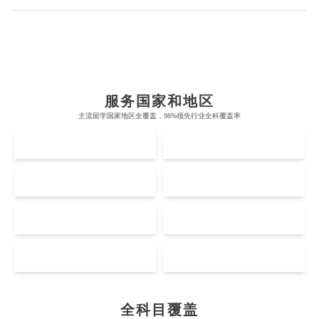
Chemistry
Civil Engineering
Cloud Computing
Cognitive Science
Communications
Computer Science
布里斯托大学
阿德莱德大学
服务国家和地区
Criminology
Cybersecurity
Data Science
帝国理工学院
墨尔本大学
主流留学国家地区全覆盖，98%领先行业全科覆盖率
加州大学伯克利分校
卡尔加里大学
UK
AUS
牛津大学
新南威尔士大学
麻省理工学院
多伦多大学
奥克兰理工大学
拉萨尔艺术学院
Economics
Education
Electrical Engineering
剑桥大学
悉尼大学
US
CA
斯坦福大学
麦吉尔大学
奥克兰大学
新加坡国立大学
澳门管理学院
香港岭南大学
伦敦大学学院
澳大利亚国立大学
Electrical
Fashion Design
Film
哈佛大学
英属哥伦比亚大学
NZ
SG
奥塔哥大学
南洋理工大学
澳门大学
香港大学
伦敦国王学院
蒙纳士大学
加州理工学院
阿尔伯塔大学
惠灵顿维多利亚大学
新加坡管理大学
MO
HK
澳门科技大学
香港中文大学
Finance
FinTech
Graphic Design
爱丁堡大学
昆士兰大学
芝加哥大学
滑铁卢大学
坎特伯雷大学
新加坡科技设计大学
澳门理工大学
香港科技大学
曼彻斯特大学
西澳大学
宾夕法尼亚大学
西安大略大学
全科目覆盖
怀卡托大学
新加坡理工大学
Internet of Things
Laws
Management
澳门城市大学
香港理工大学