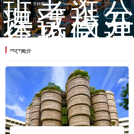
班
考
逛
公
学校网址：
https://www.ntu.edu.sg/
课
试
校
开
信
攻
园
课
息
略
学校简介