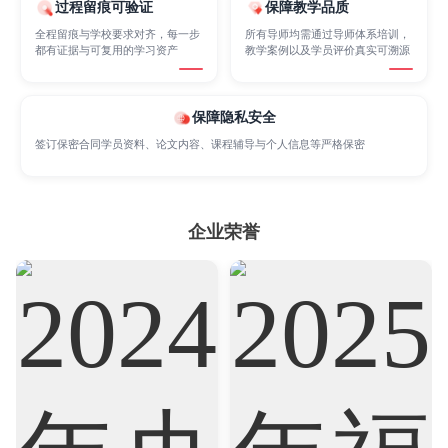
过程留痕可验证
保障教学品质
全程留痕与学校要求对齐，每一步
所有导师均需通过导师体系培训，
都有证据与可复用的学习资产
教学案例以及学员评价真实可溯源
Marketing
Mathematics
Medicine
保障隐私安全
Nursing
Physics
Political Science
签订保密合同学员资料、论文内容、课程辅导与个人信息等严格保密
Psychology
Public Health
Robotics
企业荣誉
Sociology
Statistics
Sustainability
Accounting
Actuarial Science
Architecture
Artificial Intelligence
Biochemistry
Bioinformatics