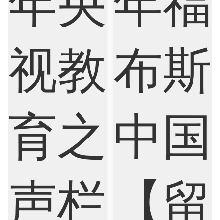
Biological Sciences
Business
Business Analytics
Chemistry
Civil Engineering
Cloud Computing
Cognitive Science
Communications
Computer Science
Criminology
Cybersecurity
Data Science
Economics
Education
Electrical Engineering
Electrical
Fashion Design
Film