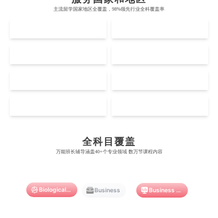
牛津大学
新南威尔士大学
主流留学国家地区全覆盖，98%领先行业全科覆盖率
麻省理工学院
多伦多大学
奥克兰理工大学
拉萨尔艺术学院
UK
AUS
剑桥大学
悉尼大学
斯坦福大学
麦吉尔大学
奥克兰大学
新加坡国立大学
澳门管理学院
香港岭南大学
伦敦大学学院
澳大利亚国立大学
US
CA
哈佛大学
英属哥伦比亚大学
奥塔哥大学
南洋理工大学
澳门大学
香港大学
伦敦国王学院
蒙纳士大学
加州理工学院
阿尔伯塔大学
NZ
SG
惠灵顿维多利亚大学
新加坡管理大学
澳门科技大学
香港中文大学
爱丁堡大学
昆士兰大学
芝加哥大学
滑铁卢大学
坎特伯雷大学
新加坡科技设计大学
MO
HK
澳门理工大学
香港科技大学
曼彻斯特大学
西澳大学
Accounting
Actuarial Science
Architecture
宾夕法尼亚大学
西安大略大学
怀卡托大学
新加坡理工大学
澳门城市大学
香港理工大学
布里斯托大学
阿德莱德大学
康奈尔大学
蒙特利尔大学
全科目覆盖
梅西大学
新跃社科大学
圣若瑟大学
香港城市大学
Artificial Intelligence
Biochemistry
Bioinformatics
万能班长辅导涵盖40+个专业领域 数万节课程内容
帝国理工学院
墨尔本大学
加州大学伯克利分校
卡尔加里大学
林肯大学
新加坡管理学院
澳门旅游学院
香港浸会大学
麻省理工学院
多伦多大学
Biological Sciences
奥克兰理工大学
拉萨尔艺术学院
Business
Business Analytics
澳门镜湖护理学院
香港教育大学
奥克兰大学
新加坡国立大学
澳门管理学院
香港岭南大学