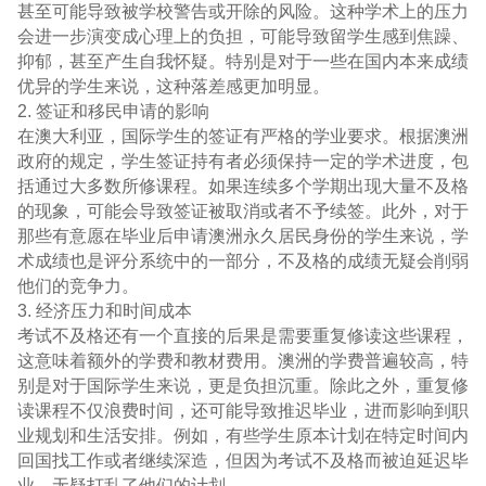
甚至可能导致被学校警告或开除的风险。这种学术上的压力
会进一步演变成心理上的负担，可能导致留学生感到焦躁、
抑郁，甚至产生自我怀疑。特别是对于一些在国内本来成绩
优异的学生来说，这种落差感更加明显。
2. 签证和移民申请的影响
在澳大利亚，国际学生的签证有严格的学业要求。根据澳洲
政府的规定，学生签证持有者必须保持一定的学术进度，包
括通过大多数所修课程。如果连续多个学期出现大量不及格
的现象，可能会导致签证被取消或者不予续签。此外，对于
那些有意愿在毕业后申请澳洲永久居民身份的学生来说，学
术成绩也是评分系统中的一部分，不及格的成绩无疑会削弱
他们的竞争力。
3. 经济压力和时间成本
考试不及格还有一个直接的后果是需要重复修读这些课程，
这意味着额外的学费和教材费用。澳洲的学费普遍较高，特
别是对于国际学生来说，更是负担沉重。除此之外，重复修
读课程不仅浪费时间，还可能导致推迟毕业，进而影响到职
业规划和生活安排。例如，有些学生原本计划在特定时间内
回国找工作或者继续深造，但因为考试不及格而被迫延迟毕
业，无疑打乱了他们的计划。