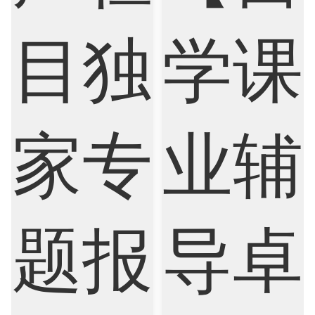
Finance
FinTech
Graphic Design
Internet of Things
Laws
Management
Marketing
Mathematics
Medicine
Nursing
Physics
Political Science
Psychology
Public Health
Robotics
Sociology
Statistics
Sustainability