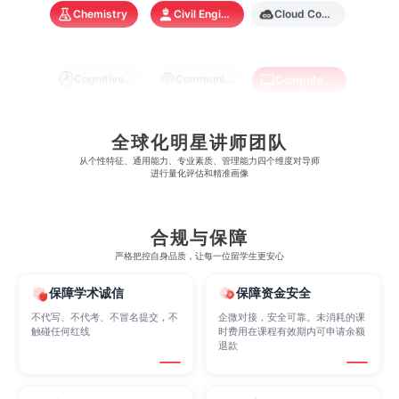
Chemistry
Civil Engineering
Cloud Computing
澳门大学
香港大学
Cognitive Science
Communications
Computer Science
Criminology
Cybersecurity
Data Science
全球化明星讲师团队
从​​个性特征、通用能力、专业素质、管理能力四个维度对导师
进行量化评估和精准画像
Economics
Education
Electrical Engineering
合规与保障
Electrical
Fashion Design
Film
严格把控自身品质，让每一位留学生更安心
保障学术诚信
保障资金安全
不代写、不代考、不冒名提交，不
企微对接，安全可靠。未消耗的课
Finance
FinTech
Graphic Design
触碰任何红线
时费用在课程有效期内可申请余额
退款
Internet of Things
Laws
Management