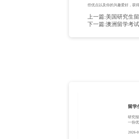
及学生G
美国
SP
要知道你
官产生视
美国
如果
些优点以
上一篇
下一篇