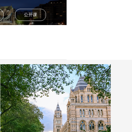
cl.ac.uk
考试攻略
逛校园
公开