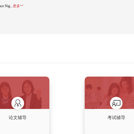
，缩写KCL)，或称“伦敦国王学院”，是英国一所大
学系统的一员，1829年由英王乔治四世
第三古老的高等学校(与伦敦大学学院、
' Hospital)——现伦敦大学国王学院医学
该学校于1550年正式获得医学学校地位。
所学校之一(另一所为伦敦大学学院)，后续
 Science and Technology)、伊丽莎白女
尔护理助产学院(Florence Nig...
更多︾