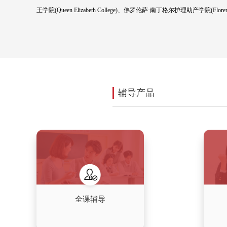
ABOUT SCHOOL
伦敦大学国王学院(King's College London
型公立综合性大学，位于英国首都伦敦市，是伦敦大
和威灵顿公爵创立，同年获得皇家宪章，是英格兰
杜伦大学有争议)，其下属的圣托马斯医院(St Thomas
教学学院之一——的历史甚至可以追溯至1173年，
伦敦大学国王学院是伦敦大学1836年创始时的两
通过合并，包括切尔西科学技术学院(Chelsea College of
王学院(Queen Elizabeth College)、佛罗伦萨·南丁格