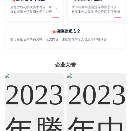
全程留痕与学校要求对齐，每一步
所有导师均需通过导师体系培训，
Marketing
Mathematics
都有证据与可复用的学习资产
教学案例以及学员评价真实可溯源
Medicine
保障隐私安全
Nursing
Physics
Political Science
签订保密合同学员资料、论文内容、课程辅导与个人信息等严格保密
Psychology
Public Health
Robotics
企业荣誉
Sociology
Statistics
Sustainability
Accounting
Actuarial Science
Architecture
Artificial Intelligence
Biochemistry
Bioinformatics