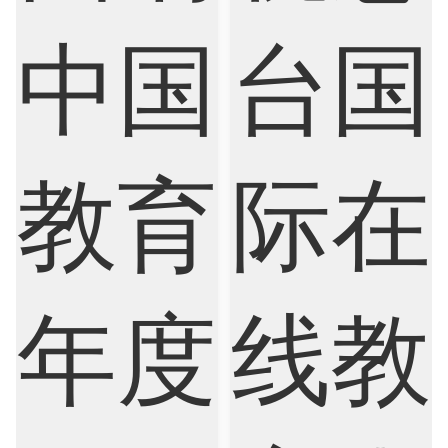
Finance
FinTech
Graphic Design
Internet of Things
Laws
Management
Marketing
Mathematics
Medicine
Nursing
Physics
Political Science
Psychology
Public Health
Robotics
Sociology
Statistics
Sustainability