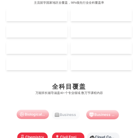
牛津大学
新南威尔士大学
主流留学国家地区全覆盖，98%领先行业全科覆盖率
麻省理工学院
多伦多大学
奥克兰理工大学
拉萨尔艺术学院
UK
AUS
剑桥大学
悉尼大学
斯坦福大学
麦吉尔大学
奥克兰大学
新加坡国立大学
澳门管理学院
香港岭南大学
伦敦大学学院
澳大利亚国立大学
US
CA
哈佛大学
英属哥伦比亚大学
奥塔哥大学
南洋理工大学
澳门大学
香港大学
伦敦国王学院
蒙纳士大学
加州理工学院
阿尔伯塔大学
NZ
SG
惠灵顿维多利亚大学
新加坡管理大学
澳门科技大学
香港中文大学
爱丁堡大学
昆士兰大学
芝加哥大学
滑铁卢大学
坎特伯雷大学
新加坡科技设计大学
MO
HK
澳门理工大学
香港科技大学
Accounting
Actuarial Science
Architecture
曼彻斯特大学
西澳大学
宾夕法尼亚大学
西安大略大学
怀卡托大学
新加坡理工大学
澳门城市大学
香港理工大学
布里斯托大学
阿德莱德大学
康奈尔大学
蒙特利尔大学
全科目覆盖
梅西大学
新跃社科大学
Artificial Intelligence
Biochemistry
Bioinformatics
圣若瑟大学
香港城市大学
万能班长辅导涵盖40+个专业领域 数万节课程内容
帝国理工学院
墨尔本大学
加州大学伯克利分校
卡尔加里大学
林肯大学
新加坡管理学院
澳门旅游学院
香港浸会大学
麻省理工学院
多伦多大学
Biological Sciences
Business
Business Analytics
奥克兰理工大学
拉萨尔艺术学院
澳门镜湖护理学院
香港教育大学
奥克兰大学
新加坡国立大学
澳门管理学院
香港岭南大学
Chemistry
Civil Engineering
Cloud Computing