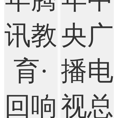
Biological Sciences
Business
Business Analytics
Chemistry
Civil Engineering
Cloud Computing
Cognitive Science
Communications
Computer Science
Criminology
Cybersecurity
Data Science
Economics
Education
Electrical Engineering
Electrical
Fashion Design
Film