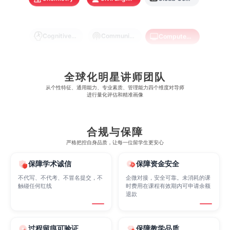
澳门大学
香港大学
Cognitive Science
Communications
Computer Science
Criminology
Cybersecurity
Data Science
全球化明星讲师团队
从​​个性特征、通用能力、专业素质、管理能力四个维度对导师
进行量化评估和精准画像
Economics
Education
Electrical Engineering
合规与保障
Electrical
Fashion Design
Film
严格把控自身品质，让每一位留学生更安心
保障学术诚信
保障资金安全
Finance
FinTech
Graphic Design
不代写、不代考、不冒名提交，不
企微对接，安全可靠。未消耗的课
触碰任何红线
时费用在课程有效期内可申请余额
退款
Internet of Things
Laws
Management
过程留痕可验证
保障教学品质