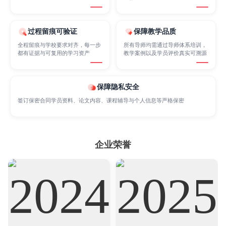
Internet of Things
Laws
Management
过程留痕可验证
保障教学品质
Marketing
Mathematics
Medicine
全程留痕与学校要求对齐，每一步
所有导师均需通过导师体系培训，
都有证据与可复用的学习资产
教学案例以及学员评价真实可溯源
Nursing
Physics
Political Science
保障隐私安全
签订保密合同学员资料、论文内容、课程辅导与个人信息等严格保密
Psychology
Public Health
Robotics
企业荣誉
Sociology
Statistics
Sustainability
Accounting
Actuarial Science
Architecture
Artificial Intelligence
Biochemistry
Bioinformatics