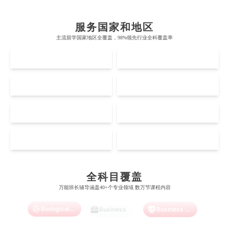
帝国理工学院
墨尔本大学
加州大学伯克利分校
卡尔加里大学
服务国家和地区
牛津大学
新南威尔士大学
主流留学国家地区全覆盖，98%领先行业全科覆盖率
麻省理工学院
多伦多大学
奥克兰理工大学
拉萨尔艺术学院
UK
AUS
剑桥大学
悉尼大学
斯坦福大学
麦吉尔大学
奥克兰大学
新加坡国立大学
澳门管理学院
香港岭南大学
伦敦大学学院
澳大利亚国立大学
US
CA
哈佛大学
英属哥伦比亚大学
奥塔哥大学
南洋理工大学
澳门大学
香港大学
伦敦国王学院
蒙纳士大学
加州理工学院
阿尔伯塔大学
NZ
SG
惠灵顿维多利亚大学
新加坡管理大学
澳门科技大学
香港中文大学
爱丁堡大学
昆士兰大学
芝加哥大学
滑铁卢大学
Accounting
Actuarial Science
Architecture
坎特伯雷大学
新加坡科技设计大学
MO
HK
澳门理工大学
香港科技大学
曼彻斯特大学
西澳大学
宾夕法尼亚大学
西安大略大学
怀卡托大学
新加坡理工大学
澳门城市大学
香港理工大学
Artificial Intelligence
布里斯托大学
阿德莱德大学
Biochemistry
Bioinformatics
康奈尔大学
蒙特利尔大学
全科目覆盖
梅西大学
新跃社科大学
圣若瑟大学
香港城市大学
万能班长辅导涵盖40+个专业领域 数万节课程内容
帝国理工学院
墨尔本大学
加州大学伯克利分校
卡尔加里大学
林肯大学
新加坡管理学院
Biological Sciences
澳门旅游学院
香港浸会大学
Business
Business Analytics
麻省理工学院
多伦多大学
奥克兰理工大学
拉萨尔艺术学院
澳门镜湖护理学院
香港教育大学