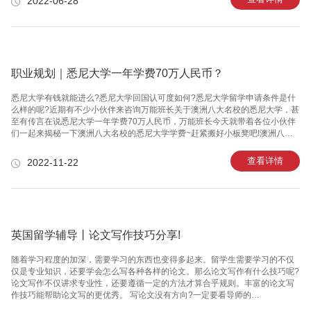
2022-06-28
要学生想读就能申请。这是在疫情期间，为尽量解决因疫情带给学生的不利影
响，各国院校不停出台应对措施，上网课便是其中一项，在线的网课教学完成
授课!重点是也能正常进行学历认证!由于final挂科且补考未过，影响的是学士学
位证书的获取，所以任何对前置学历没有要求的方式，均可申请硕士
职业规划｜悉尼大学一年学费70万人民币？
悉尼大学有钱就能进么?悉尼大学回国认可度如何?悉尼大学留学申请条件是什
么样的呢?近期有不少小伙伴来咨询万能班长关于澳洲八大名校的悉尼大学，甚
至有传言在说悉尼大学一年学费70万人民币，万能班长今天就带着各位小伙伴
们一起来揭秘一下澳洲八大名校的悉尼大学学费~赶紧搬好小板凳吧!​​​​​​​澳洲八大
名校的悉尼大学留学费用本科文学院——29040澳元/年商学院——32000澳元/
年悉尼法学院——32000澳元/年悉尼艺术学院——28560澳元/年悉尼医学院
查看详情
2022-11-22
——62880澳元/年课本是大开销，正版的书少的40-50刀，贵一点的上百，还
是开学初买二手或者干脆从图书馆借，都是不错的省钱办法。悉尼大学的学费
还是比较贵的，具体要看你学的是什么科目，加生活费的话一般在25万左右。
住宿家庭的费用一般280/周，如果
英国留学辅导丨论文写作技巧分享!
随着学习程度的加深，需要学习的东西也变得多起来。留学生需要学习的不仅
仅是专业知识，还要学会怎么写各种各样的论文。那么论文写作有什么技巧呢?
论文写作不仅讲求专业性，还要遵循一定的方法才算合乎规则。丰富的论文写
作技巧能帮助论文写的更优秀。 写论文没有方向?一定要看导师的
Requirement和Rubric，在这里面关于评分方式和得分点都很清楚。仔细研究