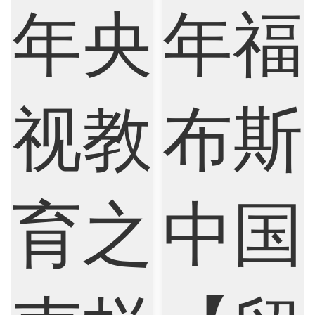
Biological Sciences
Business
Business Analytics
Chemistry
Civil Engineering
Cloud Computing
Cognitive Science
Communications
Computer Science
Criminology
Cybersecurity
Data Science
Economics
Education
Electrical Engineering
Electrical
Fashion Design
Film