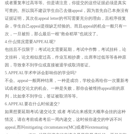
或者重复率过高等等。但是请注意，你提交的这些证据必须是真实
可查的。所以我不建议学生自己去做appeal，因为首先自己本身没有
证据证明，其次在appeal letter的书写需要充分的理由，且程序很复
杂，学生自己appeal是很缺乏经验的。而且appeal的机会一般只有一
次，一旦被拒，那么最后一根“救命稻草”也就没了。
4.什么情况需要APPEAL呢?
包括且不仅限于：考试论文需要延期，考试中作弊，考试挂科，论
文挂科，论文相似度过高，作业互相抄袭，出席率过低等等各种原
因，导致拿不到学位或直接被退学或取消签证。
5.APPEAL学术申诉会影响你的学业吗?
不会。appeal一般两种结果，一种是成功，学校会再给你一次重新考
试或者提交论文的机会。一种是失败，那你会被维持appeal前的原
判，比如拿不到学位，签证被取消等等。
6.APPEAL要在什么时候递交?
如果想要延期考试/递交论文 或者 考试出来感觉大概率会挂的这种
情况，请在考前或者考后一周内递交，这时候你递交的申诉不叫
appeal,而叫mitigating circumstances(MC)或者叫extenuating