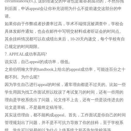
circumstances(EC), 这阶段递交的申请也是最容易成功的，不然你拖
到后面，申诉appeal会让你补充说明为什么不提前递交这部分的申
请。
如果你由于作弊或者抄袭率过高，学术不端情况被调查中，学校会
具体发邮件通知，也会在邮件中写明交材料或者听证会的时间点。
其余挂科情况都可以在成绩出来后，10-20天内递交，每个学校有自
己规定的时间期限。
7. APPEAL成功率高吗?
说实话，自己appeal的成功率，很低。
之前伯明翰大学的handbook上给出的appeal成功率，可能连百分之十
都不到。为什么呢?
因为学生自己进行appeal的时候，通常理由都是不过关的。比如一些
学生用因为找工作面试所以耽误了考试复习的时间，还有一些用的
理由是学校系统出了问题，论文传不上去，还有一些是说传进去的
论文是草稿，不是最终定稿等等。
其实这些理由，都不能构成appeal。首先，工作面试是你自己的时间
管理规划出了问题，并不是不可抗力导致了你的挂科，至于学校系
统，学生可以轻易的以为什么上传系统之前不告知学校等等。