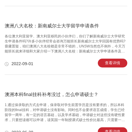
学校给你补考/重修的机会。如果澳洲大学挂科申诉失败了，你还有两个选择，
一是转学，二是跨本申硕。转学的话，由于澳洲留学挂科，你基本上是去不了
什么好学校的，能接受各位悉尼科技大学澳洲留学挂科的只会是很差的大学，
澳洲八大名校：新南威尔士大学留学申请条件
各位澳大利亚留学、澳大利亚移民的小伙伴们，你们了解新南威尔士大学研究
生申请条件吗?许多小伙伴经常会咨询万能班长新南威尔士大学回国有优势吗?
毋庸置疑，咱们澳洲八大名校都是非常不错的，UNSW当然也不例外，今天万
能班长就来详细和大家介绍一下澳洲八大名校：新南威尔士大学申请条件及录
取要求，一起来看看吧!​​​​​​​澳洲八大名校：新南威尔士大学(The University of New
South Wales)，简称UNSW，创立于1949年，主校区坐落于南半球金融、贸易
查看详情
2022-09-01
与旅游center——澳大利亚新南威尔士州悉尼，是一所世界有名的研究型大
学，为澳洲八大名校、澳大利亚八校联盟、环太平洋大学联盟、国际科技大学
联盟和Universities 21成员，因下设澳大利亚国防学院被称为“战争学府”，在工
程
澳洲本科final挂科补考没过，怎么申请硕士？
1.通过保录取的方式去申请，保录取对学生前置学历是没有要求的，所以本科
阶段的final挂科，对申请硕士没有影响。同时也不会要求语言成绩，学生已经
留学一两年，有一定的语言基础，以及学术基础，申请硕士对这些没有硬性要
求，只要想读都可以申请，读英国一年制授课式硕士性价比最高，只需要一年
的时间，就能毕业回国做学历认证。 2.免出国硕士项目，除了保录取还能在国
内上网课读硕士，同样对前置学历以及毕业证书，语言成绩没有硬性要求，只
查看详情