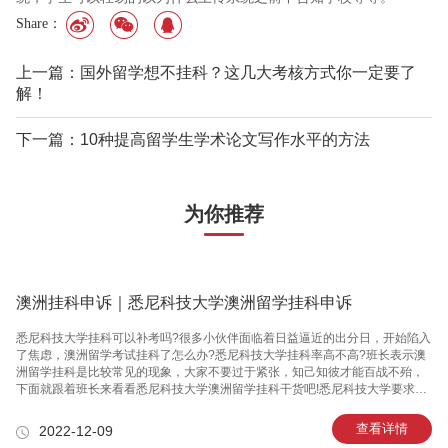
Share：
上一篇：国外留学想不挂科？这几大考核方式你一定要了
解！
下一篇：10种提高留学生学术论文写作水平的方法
为你推荐
澳洲挂科申诉｜悉尼科技大学澳洲留学挂科申诉
悉尼科技大学挂科可以补考吗?很多小伙伴面临着日益逼近的出分日，开始陷入
了焦虑，澳洲留学考试挂科了怎么办?悉尼科技大学挂科率高不高?班长表示澳
洲留学挂科是比较常见的现象，大家不要过于紧张，知己知彼才能百战不殆，
下面就跟着班长来看看悉尼科技大学澳洲留学挂科干货吧!悉尼科技大学要求较
严，在澳洲留学挂科了，一般都是不能补考的，基本只能选择重修，除非是个
别的情况，学校才有可能给你再一次考试的机会。​​​​​​​当然，各位悉尼科技大学澳
查看详情
2022-12-09
洲留学挂科可以向悉尼科技大学提出澳洲大学挂科申诉，给出合理的理由说服