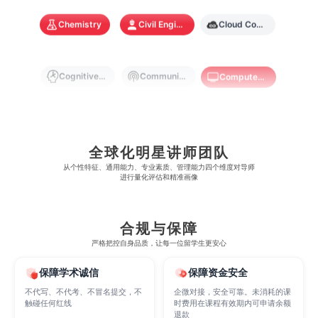
Chemistry
Civil Engineering
Cloud Computing
奥克兰大学
新加坡国立大学
澳门管理学院
香港岭南大学
澳门大学
香港大学
Cognitive Science
Communications
Computer Science
Criminology
Cybersecurity
Data Science
全球化明星讲师团队
从​​个性特征、通用能力、专业素质、管理能力四个维度对导师
Economics
Education
Electrical Engineering
进行量化评估和精准画像
Electrical
Fashion Design
Film
合规与保障
严格把控自身品质，让每一位留学生更安心
Finance
FinTech
Graphic Design
保障学术诚信
保障资金安全
不代写、不代考、不冒名提交，不
企微对接，安全可靠。未消耗的课
触碰任何红线
时费用在课程有效期内可申请余额
退款