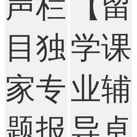
Finance
FinTech
Graphic Design
Internet of Things
Laws
Management
Marketing
Mathematics
Medicine
Nursing
Physics
Political Science
Psychology
Public Health
Robotics
Sociology
Statistics
Sustainability