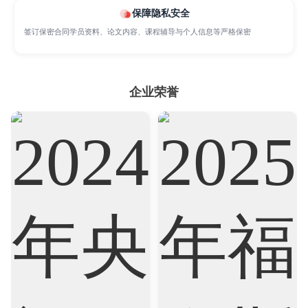
保障隐私安全
签订保密合同学员资料、论文内容、课程辅导与个人信息等严格保密
Nursing
Physics
Political Science
Psychology
Public Health
Robotics
企业荣誉
Sociology
Statistics
Sustainability
Accounting
Actuarial Science
Architecture
Artificial Intelligence
Biochemistry
Bioinformatics
Biological Sciences
Business
Business Analytics