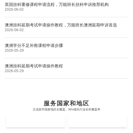
英国挂科重修课程申请流程，万能班长挂科申诉推荐机构
2026-06-02
澳洲挂科延期考试申请操作教程，万能班长澳洲延期申诉首选
2026-06-02
澳洲学分不足补救课程申请步骤
2026-05-29
澳洲挂科延期考试申请操作教程
2026-05-29
布里斯托大学
阿德莱德大学
帝国理工学院
墨尔本大学
加州大学伯克利分校
卡尔加里大学
服务国家和地区
牛津大学
新南威尔士大学
主流留学国家地区全覆盖，98%领先行业全科覆盖率
麻省理工学院
多伦多大学
奥克兰理工大学
拉萨尔艺术学院
UK
AUS
剑桥大学
悉尼大学
斯坦福大学
麦吉尔大学
奥克兰大学
新加坡国立大学
澳门管理学院
香港岭南大学