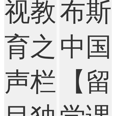
Chemistry
Civil Engineering
Cloud Computing
Cognitive Science
Communications
Computer Science
Criminology
Cybersecurity
Data Science
Economics
Education
Electrical Engineering
Electrical
Fashion Design
Film
Finance
FinTech
Graphic Design