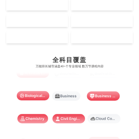
伦敦大学学院
澳大利亚国立大学
US
CA
哈佛大学
英属哥伦比亚大学
奥塔哥大学
南洋理工大学
澳门大学
香港大学
伦敦国王学院
蒙纳士大学
加州理工学院
阿尔伯塔大学
NZ
SG
惠灵顿维多利亚大学
新加坡管理大学
澳门科技大学
香港中文大学
爱丁堡大学
昆士兰大学
芝加哥大学
滑铁卢大学
坎特伯雷大学
新加坡科技设计大学
MO
HK
澳门理工大学
香港科技大学
曼彻斯特大学
西澳大学
宾夕法尼亚大学
西安大略大学
怀卡托大学
新加坡理工大学
Accounting
Actuarial Science
Architecture
澳门城市大学
香港理工大学
布里斯托大学
阿德莱德大学
康奈尔大学
蒙特利尔大学
全科目覆盖
梅西大学
新跃社科大学
圣若瑟大学
香港城市大学
万能班长辅导涵盖40+个专业领域 数万节课程内容
帝国理工学院
墨尔本大学
Artificial Intelligence
加州大学伯克利分校
卡尔加里大学
Biochemistry
Bioinformatics
林肯大学
新加坡管理学院
澳门旅游学院
香港浸会大学
麻省理工学院
多伦多大学
奥克兰理工大学
拉萨尔艺术学院
澳门镜湖护理学院
香港教育大学
Biological Sciences
Business
Business Analytics
奥克兰大学
新加坡国立大学
澳门管理学院
香港岭南大学
Chemistry
Civil Engineering
Cloud Computing
澳门大学
香港大学
Cognitive Science
Communications
Computer Science