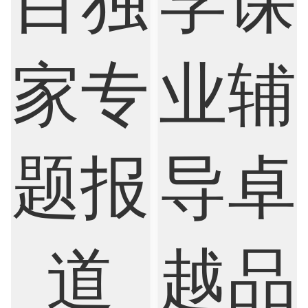
Internet of Things
Laws
Management
Marketing
Mathematics
Medicine
Nursing
Physics
Political Science
Psychology
Public Health
Robotics
Sociology
Statistics
Sustainability