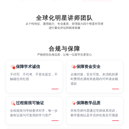
全球化明星讲师团队
Criminology
Cybersecurity
Data Science
从​​个性特征、通用能力、专业素质、管理能力四个维度对导师
进行量化评估和精准画像
Economics
Education
Electrical Engineering
合规与保障
严格把控自身品质，让每一位留学生更安心
Electrical
Fashion Design
Film
保障学术诚信
保障资金安全
不代写、不代考、不冒名提交，不
企微对接，安全可靠。未消耗的课
触碰任何红线
时费用在课程有效期内可申请余额
Finance
FinTech
Graphic Design
退款
Internet of Things
Laws
Management
过程留痕可验证
保障教学品质
全程留痕与学校要求对齐，每一步
所有导师均需通过导师体系培训，
都有证据与可复用的学习资产
教学案例以及学员评价真实可溯源
Marketing
Mathematics
Medicine