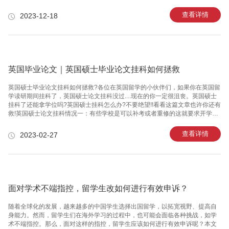
计划，合理安排时间，并保持持之以恒的学习态度。坚持每天的复习和预习，
及时完成作业和阅读任务，不断提升自己的学习效率。此外，合理规划自己的
查看详情
2023-12-18
社交活动和休闲时间，确保有足够的精力和心情来投入学习。第二，积极参与
课堂讨论和互动也是提高课程成绩的重要途径。积极回答问题，与教授和同学
们进行深入的讨论，不仅有助于巩固自己的知识，还能提高自己的表达能力和
思维逻辑。同时，多与同学交流合作，共同解决问题，互相学习和借鉴，共同
进步。第三，利用好各类
英国毕业论文｜英国硕士毕业论文挂科如何拯救
英国硕士毕业论文挂科如何拯救?各位在英国留学的小伙伴们，如果你在英国留
学读研期间挂科了，英国硕士论文挂科没过....现在的你一定很沮丧。英国硕士
挂科了还能拿学位吗?英国硕士挂科怎么办?不要绝望!!看看这篇文章也许你还有
救!英国硕士论文挂科情况一：有些学校是可以补考或者重修的这就要求开学初
的时候就好好研究学校的handbook，如果发现自己英国硕士论文挂科就在学校
官网查找补考信息。一般搜索关键字，“Reassessment postgraduate”或
查看详情
2023-02-27
者“Resit an exam”+“输入你所在的学校”或者学校支持argue.一般会考虑先找这
门课的导师professor，但是如果professor非常忙....来不及回复你，还可以发给
这门课的讲师助教等相关老师。总之多给几个老是发就算帮不上你也
面对学术不端指控，留学生改如何进行有效申诉？
随着全球化的发展，越来越多的中国学生选择出国留学，以拓宽视野、提高自
身能力。然而，留学生们在海外学习的过程中，也可能会面临各种挑战，如学
术不端指控。那么，面对这样的指控，留学生应该如何进行有效申诉呢？本文