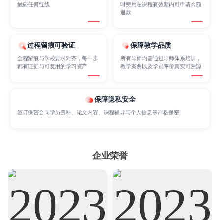
Internet of Things
Laws
触碰任何红线
时费用在课程有效期内可申请余额
Management
退款
Marketing
Mathematics
Medicine
过程留痕可验证
保障教学品质
全程留痕与学校要求对齐，每一步
所有导师均需通过导师体系培训，
都有证据与可复用的学习资产
教学案例以及学员评价真实可溯源
Nursing
Physics
Political Science
保障隐私安全
Psychology
Public Health
Robotics
签订保密合同学员资料、论文内容、课程辅导与个人信息等严格保密
Sociology
Statistics
Sustainability
企业荣誉
Accounting
Actuarial Science
Architecture
Artificial Intelligence
Biochemistry
Bioinformatics