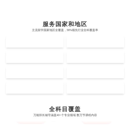
布里斯托大学
阿德莱德大学
帝国理工学院
墨尔本大学
加州大学伯克利分校
卡尔加里大学
服务国家和地区
牛津大学
新南威尔士大学
主流留学国家地区全覆盖，98%领先行业全科覆盖率
麻省理工学院
多伦多大学
奥克兰理工大学
拉萨尔艺术学院
UK
AUS
剑桥大学
悉尼大学
斯坦福大学
麦吉尔大学
奥克兰大学
新加坡国立大学
澳门管理学院
香港岭南大学
伦敦大学学院
澳大利亚国立大学
US
CA
哈佛大学
英属哥伦比亚大学
奥塔哥大学
南洋理工大学
澳门大学
香港大学
伦敦国王学院
蒙纳士大学
加州理工学院
阿尔伯塔大学
NZ
SG
惠灵顿维多利亚大学
新加坡管理大学
Accounting
Actuarial Science
澳门科技大学
香港中文大学
Architecture
爱丁堡大学
昆士兰大学
芝加哥大学
滑铁卢大学
坎特伯雷大学
新加坡科技设计大学
MO
HK
澳门理工大学
香港科技大学
曼彻斯特大学
西澳大学
宾夕法尼亚大学
西安大略大学
Artificial Intelligence
Biochemistry
Bioinformatics
怀卡托大学
新加坡理工大学
澳门城市大学
香港理工大学
布里斯托大学
阿德莱德大学
康奈尔大学
蒙特利尔大学
全科目覆盖
梅西大学
新跃社科大学
圣若瑟大学
香港城市大学
万能班长辅导涵盖40+个专业领域 数万节课程内容
帝国理工学院
墨尔本大学
Biological Sciences
Business
Business Analytics
加州大学伯克利分校
卡尔加里大学
林肯大学
新加坡管理学院
澳门旅游学院
香港浸会大学