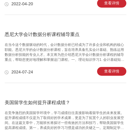
你提出了你的立场时，多用假设性的内容，以客观的语气带出自己的立场也是
查看详情
2022-04-20
一种好用的写作技巧。 提出无关紧要的criticism 我们都知道在写essay时，要
针对文献提出criticism，但是很多同学其实并不会提criticism，提的内容都很
泛。
悉尼大学会计数据分析课程辅导重点
在当今这个数据驱动的时代，会计数据分析已经成为了许多企业和机构的核心
职能。悉尼大学的会计数据分析课程，旨在培养具备扎实会计基础、熟练运用
数据分析技能的专业人才。本文将为您介绍悉尼大学会计数据分析课程的辅导
重点，帮助您更好地理解和掌握这门课程。一、理论知识学习1. 会计基础知
识：悉尼大学的会计数据分析课程首先要求学生掌握会计基础知识，如财务报
表分析、成本核算、预算编制等。这些知识是进行数据分析的基础，只有深入
查看详情
2024-07-24
了解会计原理，才能更好地进行数据分析。2. 统计学知识：数据分析的核心是
数据处理和分析，因此学生需要掌握统计学的基本概念和方法，如概率论、假
设检验、回归分析等。此外，还需要学习一些高级统计方法，如时间序列分
析、面板数据分析等。3. 数据库管理：数据库是数据分析的重要工具，学生需
要学会使用SQ
美国留学生如何提升课程成绩？
在竞争激烈的美国留学环境中，学习成绩往往直接影响着留学生的未来发展。
提升课程成绩不仅是为了取得好的学术成果，更是为了拓宽个人的职业发展空
间。在这篇文章中，万能班长将探讨一些有效的方法和技巧，帮助美国留学生
提高课程成绩。第一，养成良好的学习习惯是成功的关键之一。定期制定学习