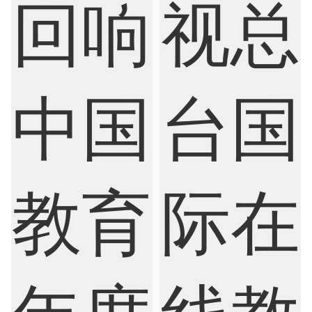
Finance
FinTech
Graphic Design
Internet of Things
Laws
Management
Marketing
Mathematics
Medicine
Nursing
Physics
Political Science
Psychology
Public Health
Robotics
Sociology
Statistics
Sustainability