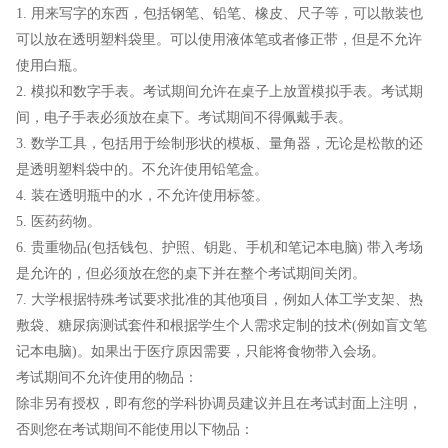
1. 用来写字的东西，包括钢笔、铅笔、橡皮、尺子等，可以散装也
可以放在透明塑料袋里。可以使用液体笔或者修正带，但是不允许
使用白瓶。
2. 模拟和数字手表。考试期间允许在桌子上放置模拟手表。考试期
间，电子手表必须放在桌下。考试期间不得佩戴手表。
3. 数学工具，包括用于绘制形状的模板、量角器，无论是松散的还
是透明塑料袋中的。不允许使用铅笔盒。
4. 装在透明瓶中的水，不允许使用标签。
5. 医药药物。
6. 贵重物品(包括钱包、护照、钥匙、手机和笔记本电脑) 带入考场
是允许的，但必须放在您的桌下并在整个考试期间关闭。
7. 大学根据特殊考试要求批准的其他项目，例如人体工学支架、热
敷袋、糖尿病测试套件和根据学生个人需求定制的技术(例如盲文笔
记本电脑)。如果出于医疗原因需要，只能将食物带入会场。
考试期间不允许使用的物品：
除非另有授权，即有您的学科协调员建议并且在考试封面上注明，
否则您在考试期间不能使用以下物品：