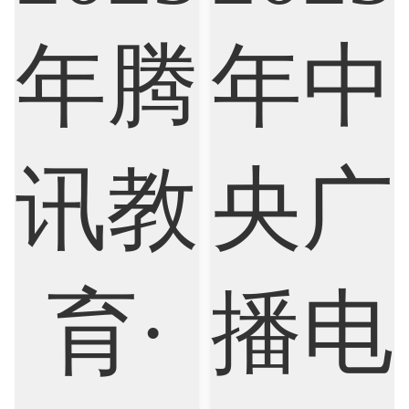
Biological Sciences
Business
Business Analytics
Chemistry
Civil Engineering
Cloud Computing
Cognitive Science
Communications
Computer Science
Criminology
Cybersecurity
Data Science
Economics
Education
Electrical Engineering
Electrical
Fashion Design
Film