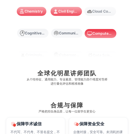
麻省理工学院
多伦多大学
奥克兰理工大学
拉萨尔艺术学院
澳门镜湖护理学院
香港教育大学
Chemistry
Civil Engineering
Cloud Computing
奥克兰大学
新加坡国立大学
澳门管理学院
香港岭南大学
Cognitive Science
Communications
Computer Science
澳门大学
香港大学
Criminology
Cybersecurity
Data Science
全球化明星讲师团队
Economics
Education
Electrical Engineering
从​​个性特征、通用能力、专业素质、管理能力四个维度对导师
进行量化评估和精准画像
Electrical
Fashion Design
Film
合规与保障
严格把控自身品质，让每一位留学生更安心
Finance
FinTech
Graphic Design
保障学术诚信
保障资金安全
不代写、不代考、不冒名提交，不
企微对接，安全可靠。未消耗的课