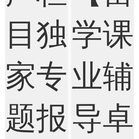
Finance
FinTech
Graphic Design
Internet of Things
Laws
Management
Marketing
Mathematics
Medicine
Nursing
Physics
Political Science
Psychology
Public Health
Robotics
Sociology
Statistics
Sustainability