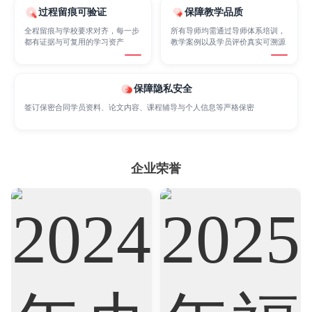
过程留痕可验证
保障教学品质
Internet of Things
Laws
Management
全程留痕与学校要求对齐，每一步
所有导师均需通过导师体系培训，
都有证据与可复用的学习资产
教学案例以及学员评价真实可溯源
Marketing
Mathematics
Medicine
保障隐私安全
签订保密合同学员资料、论文内容、课程辅导与个人信息等严格保密
Nursing
Physics
Political Science
企业荣誉
Psychology
Public Health
Robotics
Sociology
Statistics
Sustainability
Accounting
Actuarial Science
Architecture