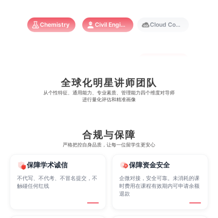
澳门大学
香港大学
Chemistry
Civil Engineering
Cloud Computing
Cognitive Science
Communications
Computer Science
全球化明星讲师团队
Criminology
Cybersecurity
Data Science
从​​个性特征、通用能力、专业素质、管理能力四个维度对导师
进行量化评估和精准画像
Economics
Education
Electrical Engineering
合规与保障
严格把控自身品质，让每一位留学生更安心
Electrical
Fashion Design
Film
保障学术诚信
保障资金安全
不代写、不代考、不冒名提交，不
企微对接，安全可靠。未消耗的课
触碰任何红线
时费用在课程有效期内可申请余额
Finance
FinTech
Graphic Design
退款