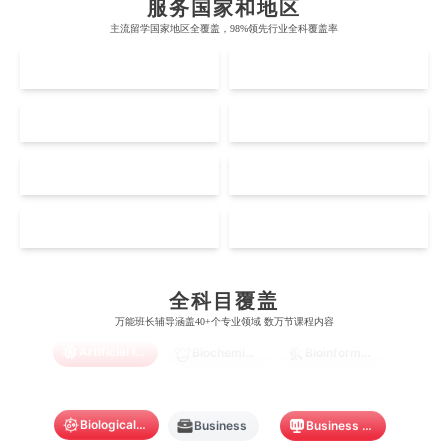
服务国家和地区
牛津大学
新南威尔士大学
主流留学国家地区全覆盖，98%领先行业全科覆盖率
麻省理工学院
多伦多大学
奥克兰理工大学
拉萨尔艺术学院
UK
AUS
剑桥大学
悉尼大学
斯坦福大学
麦吉尔大学
奥克兰大学
新加坡国立大学
澳门管理学院
香港岭南大学
伦敦大学学院
澳大利亚国立大学
US
CA
哈佛大学
英属哥伦比亚大学
奥塔哥大学
南洋理工大学
澳门大学
香港大学
伦敦国王学院
蒙纳士大学
加州理工学院
阿尔伯塔大学
NZ
SG
惠灵顿维多利亚大学
新加坡管理大学
澳门科技大学
香港中文大学
爱丁堡大学
昆士兰大学
芝加哥大学
滑铁卢大学
坎特伯雷大学
新加坡科技设计大学
MO
HK
澳门理工大学
香港科技大学
曼彻斯特大学
西澳大学
宾夕法尼亚大学
西安大略大学
怀卡托大学
新加坡理工大学
澳门城市大学
香港理工大学
Accounting
Actuarial Science
Architecture
布里斯托大学
阿德莱德大学
康奈尔大学
蒙特利尔大学
全科目覆盖
梅西大学
新跃社科大学
圣若瑟大学
香港城市大学
万能班长辅导涵盖40+个专业领域 数万节课程内容
帝国理工学院
墨尔本大学
加州大学伯克利分校
卡尔加里大学
Artificial Intelligence
林肯大学
新加坡管理学院
Biochemistry
Bioinformatics
澳门旅游学院
香港浸会大学
麻省理工学院
多伦多大学
奥克兰理工大学
拉萨尔艺术学院
澳门镜湖护理学院
香港教育大学
Biological Sciences
Business
Business Analytics
奥克兰大学
新加坡国立大学
澳门管理学院
香港岭南大学