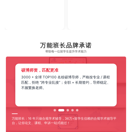
2023年腾讯教育·回响中国教育年度论坛
2023年
【年度综合实力教育集团】
万能班长品牌承诺
帮助每一位留学生​提升学术能力
硕博师资，匹配更准
3000 + 全球 TOP100 名校硕博导师，严格按专业 / 课程
匹配，拒绝 “跨专业乱接”；全职 + 长期签约，导师稳定、
不频繁换老师。
万能班长：16 年只做合规学术辅导，36万+留学生信赖的合规学术辅导平
台，让你论文、课程、申诉一站式稳过！