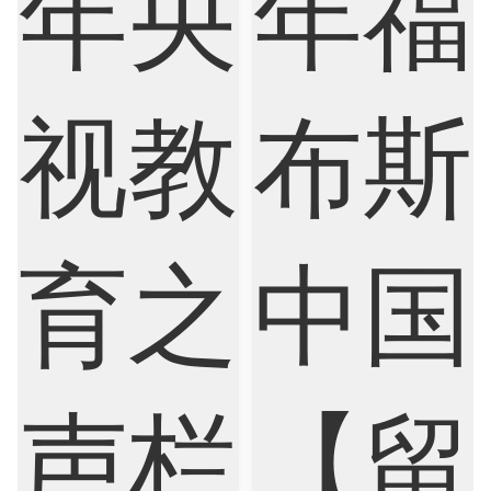
Artificial Intelligence
Biochemistry
Bioinformatics
Biological Sciences
Business
Business Analytics
Chemistry
Civil Engineering
Cloud Computing
Cognitive Science
Communications
Computer Science
Criminology
Cybersecurity
Data Science
Economics
Education
Electrical Engineering
Electrical
Fashion Design
Film