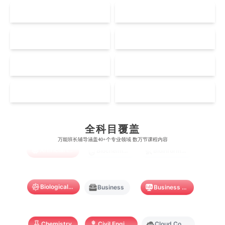
UK
AUS
剑桥大学
悉尼大学
斯坦福大学
麦吉尔大学
奥克兰大学
新加坡国立大学
澳门管理学院
香港岭南大学
伦敦大学学院
澳大利亚国立大学
US
CA
哈佛大学
英属哥伦比亚大学
奥塔哥大学
南洋理工大学
澳门大学
香港大学
伦敦国王学院
蒙纳士大学
加州理工学院
阿尔伯塔大学
NZ
SG
惠灵顿维多利亚大学
新加坡管理大学
澳门科技大学
香港中文大学
爱丁堡大学
昆士兰大学
芝加哥大学
滑铁卢大学
坎特伯雷大学
新加坡科技设计大学
MO
HK
澳门理工大学
香港科技大学
曼彻斯特大学
西澳大学
宾夕法尼亚大学
西安大略大学
怀卡托大学
新加坡理工大学
Accounting
Actuarial Science
Architecture
澳门城市大学
香港理工大学
布里斯托大学
阿德莱德大学
康奈尔大学
蒙特利尔大学
全科目覆盖
梅西大学
新跃社科大学
圣若瑟大学
香港城市大学
万能班长辅导涵盖40+个专业领域 数万节课程内容
帝国理工学院
墨尔本大学
Artificial Intelligence
Biochemistry
Bioinformatics
加州大学伯克利分校
卡尔加里大学
林肯大学
新加坡管理学院
澳门旅游学院
香港浸会大学
麻省理工学院
多伦多大学
奥克兰理工大学
拉萨尔艺术学院
澳门镜湖护理学院
香港教育大学
Biological Sciences
Business
Business Analytics
奥克兰大学
新加坡国立大学
澳门管理学院
香港岭南大学
Chemistry
Civil Engineering
Cloud Computing
澳门大学
香港大学