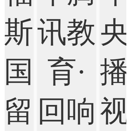
Biological Sciences
Business
Business Analytics
Chemistry
Civil Engineering
Cloud Computing
Cognitive Science
Communications
Computer Science
Criminology
Cybersecurity
Data Science
Economics
Education
Electrical Engineering
Electrical
Fashion Design
Film