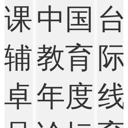
Finance
FinTech
Graphic Design
Internet of Things
Laws
Management
Marketing
Mathematics
Medicine
Nursing
Physics
Political Science
Psychology
Public Health
Robotics
Sociology
Statistics
Sustainability