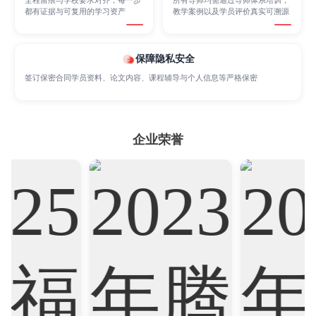
都有证据与可复用的学习资产
教学案例以及学员评价真实可溯源
Marketing
Mathematics
Medicine
保障隐私安全
签订保密合同学员资料、论文内容、课程辅导与个人信息等严格保密
Nursing
Physics
Political Science
Psychology
Public Health
Robotics
企业荣誉
Sociology
Statistics
Sustainability
Accounting
Actuarial Science
Architecture
Artificial Intelligence
Biochemistry
Bioinformatics