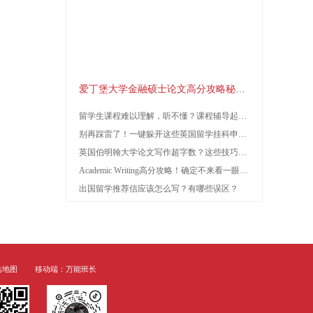
作业/论文辅导
课
资讯
留学问答