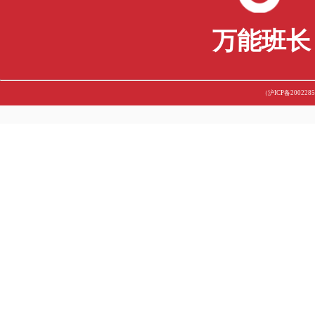
谢菲尔德大学如何申请论文延期？
留学生论文引言：字数多少合适？怎么写？
关于英国论文essay写作格式详细介绍，看完全懂了！
抄袭后果很严重？如何避免出现格拉斯哥大学作业抄袭？