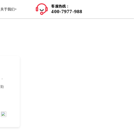
师资力量
学员案例
留学知识+
关于我们+
的掌握，并且能够运用所学知识解决各种问题，
时间管理能力等。因此，建议你认真备考、勤