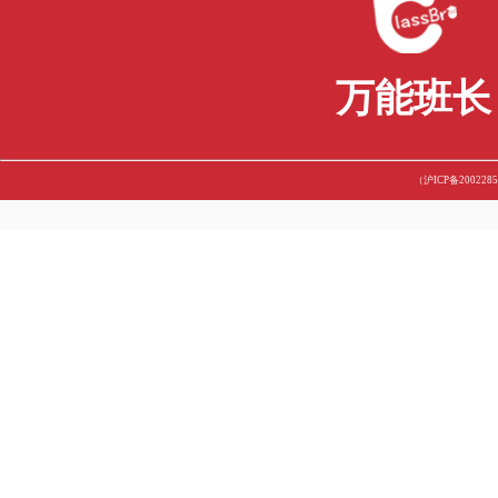
英国留学生续签材料及方式保姆级教程来啦！
英国留学考GRE还是GMAT？究竟要怎么选择？
爱丁堡大学的分轮录取你了解多少？滚动录取又是什么？