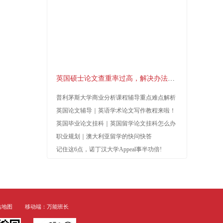
作业/论文辅导
课
资讯
留学问答