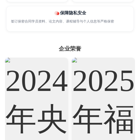
Marketing
Mathematics
Medicine
保障隐私安全
签订保密合同学员资料、论文内容、课程辅导与个人信息等严格保密
Nursing
Physics
Political Science
企业荣誉
Psychology
Public Health
Robotics
Sociology
Statistics
Sustainability
Accounting
Actuarial Science
Architecture
Artificial Intelligence
Biochemistry
Bioinformatics