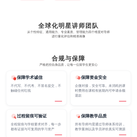
Cognitive Science
Communications
Computer Science
全球化明星讲师团队
从​​个性特征、通用能力、专业素质、管理能力四个维度对导师
进行量化评估和精准画像
Criminology
Cybersecurity
Data Science
合规与保障
Economics
Education
Electrical Engineering
严格把控自身品质，让每一位留学生更安心
保障学术诚信
保障资金安全
Electrical
Fashion Design
Film
不代写、不代考、不冒名提交，不
企微对接，安全可靠。未消耗的课
触碰任何红线
时费用在课程有效期内可申请余额
退款
Finance
FinTech
Graphic Design
过程留痕可验证
保障教学品质
Internet of Things
Laws
Management
全程留痕与学校要求对齐，每一步
所有导师均需通过导师体系培训，
都有证据与可复用的学习资产
教学案例以及学员评价真实可溯源