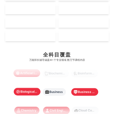
奥克兰大学
新加坡国立大学
澳门管理学院
香港岭南大学
伦敦大学学院
澳大利亚国立大学
US
CA
哈佛大学
英属哥伦比亚大学
奥塔哥大学
南洋理工大学
澳门大学
香港大学
伦敦国王学院
蒙纳士大学
加州理工学院
阿尔伯塔大学
NZ
SG
惠灵顿维多利亚大学
新加坡管理大学
澳门科技大学
香港中文大学
爱丁堡大学
昆士兰大学
芝加哥大学
滑铁卢大学
坎特伯雷大学
新加坡科技设计大学
MO
HK
澳门理工大学
香港科技大学
曼彻斯特大学
西澳大学
宾夕法尼亚大学
西安大略大学
怀卡托大学
新加坡理工大学
澳门城市大学
香港理工大学
布里斯托大学
阿德莱德大学
Accounting
Actuarial Science
Architecture
康奈尔大学
蒙特利尔大学
全科目覆盖
梅西大学
新跃社科大学
圣若瑟大学
香港城市大学
万能班长辅导涵盖40+个专业领域 数万节课程内容
帝国理工学院
墨尔本大学
加州大学伯克利分校
卡尔加里大学
林肯大学
新加坡管理学院
澳门旅游学院
香港浸会大学
Artificial Intelligence
Biochemistry
Bioinformatics
麻省理工学院
多伦多大学
奥克兰理工大学
拉萨尔艺术学院
澳门镜湖护理学院
香港教育大学
奥克兰大学
新加坡国立大学
Biological Sciences
Business
Business Analytics
澳门管理学院
香港岭南大学
澳门大学
香港大学
Chemistry
Civil Engineering
Cloud Computing