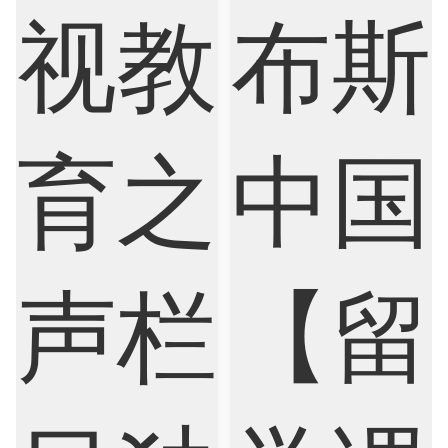
Biological Sciences
Business
Business Analytics
Chemistry
Civil Engineering
Cloud Computing
Cognitive Science
Communications
Computer Science
Criminology
Cybersecurity
Data Science
Economics
Education
Electrical Engineering
Electrical
Fashion Design
Film
Finance
FinTech
Graphic Design