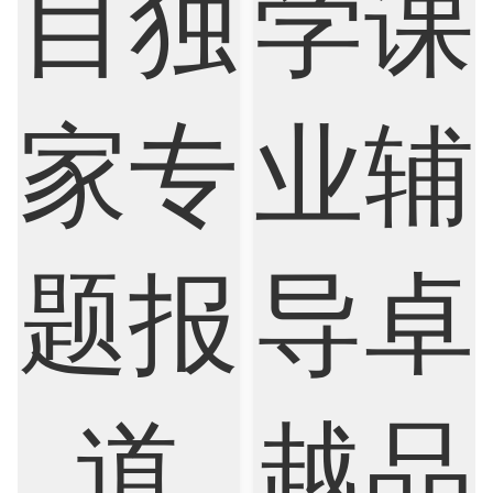
Internet of Things
Laws
Management
Marketing
Mathematics
Medicine
Nursing
Physics
Political Science
Psychology
Public Health
Robotics
Sociology
Statistics
Sustainability