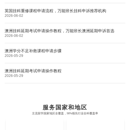
英国挂科重修课程申请流程，万能班长挂科申诉推荐机构
2026-06-02
澳洲挂科延期考试申请操作教程，万能班长澳洲延期申诉首选
2026-06-02
澳洲学分不足补救课程申请步骤
2026-05-29
澳洲挂科延期考试申请操作教程
2026-05-29
布里斯托大学
阿德莱德大学
帝国理工学院
墨尔本大学
加州大学伯克利分校
卡尔加里大学
服务国家和地区
牛津大学
新南威尔士大学
主流留学国家地区全覆盖，98%领先行业全科覆盖率
麻省理工学院
多伦多大学
奥克兰理工大学
拉萨尔艺术学院
UK
AUS
剑桥大学
悉尼大学
斯坦福大学
麦吉尔大学