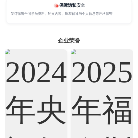
保障隐私安全
签订保密合同学员资料、论文内容、课程辅导与个人信息等严格保密
Sociology
Statistics
Sustainability
Accounting
Actuarial Science
Architecture
企业荣誉
Artificial Intelligence
Biochemistry
Bioinformatics
Biological Sciences
Business
Business Analytics
Chemistry
Civil Engineering
Cloud Computing
Cognitive Science
Communications
Computer Science