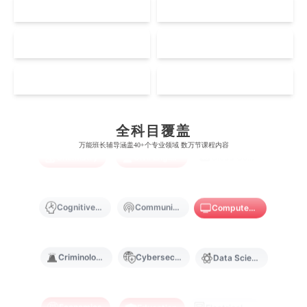
US
CA
康奈尔大学
蒙特利尔大学
梅西大学
新跃社科大学
圣若瑟大学
香港城市大学
帝国理工学院
墨尔本大学
加州大学伯克利分校
卡尔加里大学
NZ
SG
林肯大学
新加坡管理学院
澳门旅游学院
香港浸会大学
Artificial Intelligence
Biochemistry
Bioinformatics
麻省理工学院
多伦多大学
奥克兰理工大学
拉萨尔艺术学院
MO
HK
澳门镜湖护理学院
香港教育大学
Biological Sciences
Business
Business Analytics
奥克兰大学
新加坡国立大学
澳门管理学院
香港岭南大学
全科目覆盖
澳门大学
香港大学
万能班长辅导涵盖40+个专业领域 数万节课程内容
Chemistry
Civil Engineering
Cloud Computing
Cognitive Science
Communications
Computer Science
Criminology
Cybersecurity
Data Science
Economics
Education
Electrical Engineering