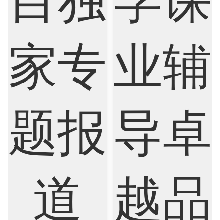
Nursing
Physics
Political Science
Psychology
Public Health
Robotics
Sociology
Statistics
Sustainability