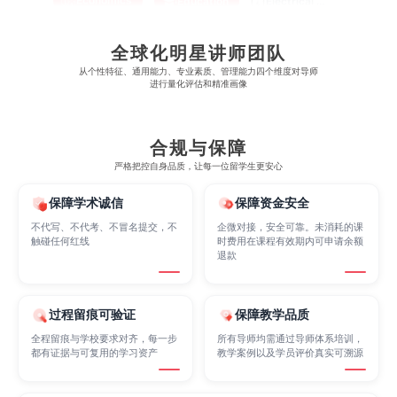
Electrical
Fashion Design
Film
全球化明星讲师团队
从​​个性特征、通用能力、专业素质、管理能力四个维度对导师
进行量化评估和精准画像
Finance
FinTech
Graphic Design
合规与保障
严格把控自身品质，让每一位留学生更安心
Internet of Things
Laws
Management
保障学术诚信
保障资金安全
不代写、不代考、不冒名提交，不
企微对接，安全可靠。未消耗的课
触碰任何红线
时费用在课程有效期内可申请余额
Marketing
Mathematics
Medicine
退款
Nursing
Physics
Political Science
过程留痕可验证
保障教学品质
全程留痕与学校要求对齐，每一步
所有导师均需通过导师体系培训，
都有证据与可复用的学习资产
教学案例以及学员评价真实可溯源
Psychology
Public Health
Robotics