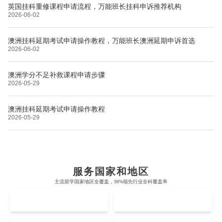
英国挂科重修课程申请流程，万能班长挂科申诉推荐机构
2026-06-02
澳洲挂科延期考试申请操作教程，万能班长澳洲延期申诉首选
2026-06-02
布里斯托大学
阿德莱德大学
帝国理工学院
墨尔本大学
澳洲学分不足补救课程申请步骤
加州大学伯克利分校
卡尔加里大学
2026-05-29
牛津大学
新南威尔士大学
麻省理工学院
多伦多大学
奥克兰理工大学
拉萨尔艺术学院
澳洲挂科延期考试申请操作教程
剑桥大学
悉尼大学
2026-05-29
斯坦福大学
麦吉尔大学
奥克兰大学
新加坡国立大学
澳门管理学院
香港岭南大学
伦敦大学学院
澳大利亚国立大学
哈佛大学
英属哥伦比亚大学
奥塔哥大学
南洋理工大学
澳门大学
香港大学
伦敦国王学院
蒙纳士大学
加州理工学院
阿尔伯塔大学
惠灵顿维多利亚大学
新加坡管理大学
服务国家和地区
澳门科技大学
香港中文大学
爱丁堡大学
昆士兰大学
主流留学国家地区全覆盖，98%领先行业全科覆盖率
芝加哥大学
滑铁卢大学
坎特伯雷大学
新加坡科技设计大学
澳门理工大学
香港科技大学
UK
AUS
曼彻斯特大学
西澳大学
宾夕法尼亚大学
西安大略大学
怀卡托大学
新加坡理工大学
澳门城市大学
香港理工大学
布里斯托大学
阿德莱德大学
Accounting
Actuarial Science
Architecture