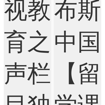
Criminology
Cybersecurity
Data Science
Economics
Education
Electrical Engineering
Electrical
Fashion Design
Film
Finance
FinTech
Graphic Design
Internet of Things
Laws
Management
Marketing
Mathematics
Medicine