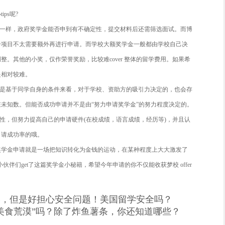
家基金留学语言成绩条件：雅思 6.5，或托福95(其他小语种见 CS
攻读硕士/博士学位研究生，申请时应已获拟留学单位出具的入学通
加分项：成绩优异、本科期间有过 CSC交换经历、本科学校名额
A/RA 奖学金
类型奖学金不同的是，TA/RA (或者有些学校还设有 DRA, Gra
学生的学术能力和时间精力都有较高的要求。
时间：开学前或者开学后(1.5年项目在第二三学期申请，2 年项目
)
条件：
总 GPA 达到学校要求(3.5 上下)
程 GPA (A 或 A+)
简历、面试考核