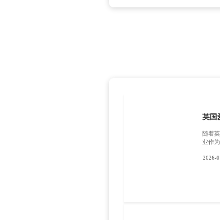
那么有
1.
士奖学金
定如何发
望完全不
2.
在和同年
3.
真准备申
总而
小伙伴们学