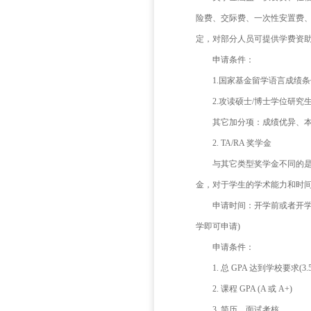
学基金委)
学校奖
虑申请博士
这里
1.中
申请
资助
奖学
险费、交
定，对部
申请