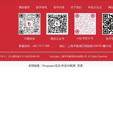
么,,还有什么问题没有解决。对于国内文献一般批
的研究领域的入口,在此之后,你再看外文文献会
多。而国外的综述多为本学科的资深人士撰写，
二、有针对地选择文献 针对你自己的方向,找相近的论文来读,从中理解文章中回答什
么问题,通过哪些技术手段来证明,有哪些结论?从这
学
要想Diversity Essay写得好，这两
Diversity Essay公文一般来说是optional的，
算一些学校没有规定写个性化的毕业论文，在公
有性和多元性的。那么到底如何反映自身的不同寻
键点~ 第一个关键环节，让招收官感觉你是一个内心强大的人，向他展现出给你丰富
2022-06-02
多彩的人生道路、工作经验和针对全球独特的看
你，你很有可能必须表述自身来自于如何的一个世
点?如何的民族宗教?如何的院校?如何的精英团队
标准?如何的工资水平?如何的兴趣爱好和才可以? 留意： 不用你表明diversity的必要
性。招收官了解，乃至比你更了解，他不掌握