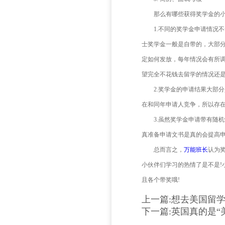
1.国
2.
其它
2. T
与其它
金，对于
申请
学即可申请
申请
1. 
2. 课
3. 