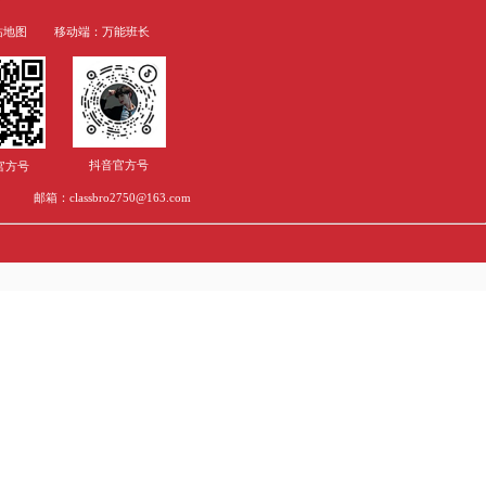
评的声音很多.但它是你迅速了解你
比一开始直接看外文文献理解的快得
涉及范围广，可以让人事半功倍。
些文章中,了解研究思路,逻辑推论,
个关键点必须掌握
但事实上optional的原材料才算是重要啊!就
文之中也是在所难免要提及自身的特
常呢?班班认为关键必须掌握两个关
法。为了更好地让招收官可以读懂
界：如何的家中?如何的文化的特
?如何的人种?如何的地区?如何的择偶