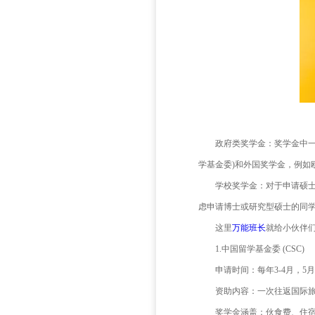
些“别人
班长
就给
政府