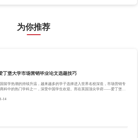
哪些获得奖学金的小tips呢?
不同的奖学金申请情况不一样，政府奖学金能否申到有不确定性，
一般是自带的，大部分项目不太需要额外再进行申请。而学校大
放，每年情况会有所调整。其他的小奖，仅作荣誉奖励，比较难cov
花钱去留学的情况还是相对较难。
奖学金的申请结果大部分是基于同学自身的条件来看，对于学校、
申请人竞争，所以存在未知数。但能否成功申请并不是由“努力申
虽然奖学金申请带有随机性，但努力提高自己的申请硬件(在校成绩
请文书是真的会提高申请成功率的哦。
言之，
万能班长
认为奖学金申请就是一场把知识转化为金钱的运
习的热情了是不是!小伙伴们get了这篇奖学金小秘籍，希望今年申请