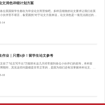
英国爱丁堡大学市场营销毕业论文选题
随着英国留学热潮的持续升温，越来越多的学子
业作为商科中的热门学科之一，深受中国学生欢
学攻读市场营销硕士学位，最令人头疼且影响毕
论文（Dissertation）。优秀的论文选题不
2026-01-14
易程度。那么，怎样才能选好一个符合爱丁堡大
价值的市场营销毕业论文题目？本文将为你全方
选题的实用技巧和成功经验，让你的毕业论文从选
解爱丁堡大学市场营销专业论文要求 要想精准把
堡大学的学术要求有充分认知。市场营销专业通
现实商业案例的分析
留学论文中如何高效阅读文献?
很多留学生在完成论文时，容易忽略的的一点就
读完文献，却像没读一样，或是根本掌握不了文
阅读文献，并将有用的文献片段运用到论文中呢?
技巧： 一、先看综述 先读综述,可以更好地认识课题,知道已经做出什么，自己要做什
2022-04-14