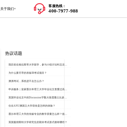
师资力量
学员案例
留学知识+
关于我们+
热议话题
拿到奖学金？
：https://www.classbro.com/
为什么要尽早的准备
澳洲考试，系统进不
有多好吧。小伙伴们一定对这