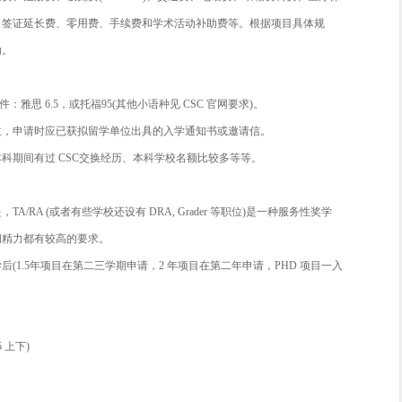
和外国奖学金，例如欧洲 Erasmus Programme(伊拉斯谟计划
学金：对于申请硕士的同学来说，最多申请的类型还是 merit-base
或研究型硕士的同学。而 Need based 奖学金给的很少，常见于
万能班长
就给小伙伴们简单介绍其中的两个奖学金申请要求和条
国留学基金委 (CSC)
时间：每年3-4月，5月公布名单。
内容：一次往返国际旅费和资助期限内的奖学金。
金涵盖：伙食费、住宿费、注册费、板凳费(bench fee)、交通
际费、一次性安置费、签证延长费、零用费、手续费和学术活动
分人员可提供学费资助。
条件：