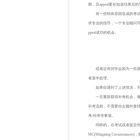
没怎么复
如何提前
无论
次失利草草
期，且ap
有一
求专业的
ppeal成
或者