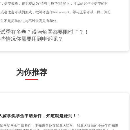
理。
你遇到了上述情况，不要慌，你还有一次绝地反击的申诉的机会!
重新获得补考机会，每个大学的要求也不太一样，有的学校还会
，不需要你去额外查找补考信息或者联系老师，还有的学校会在开学发
等事项。
，在考试或者提交作业之前，我们也可以未雨绸缪。通过提交EC(Extenuati
igating Circumstances)，很多小伙伴对这两个词都感到陌生
在考试前或者交作业前，提交表格，在学校认为“情有可原”的情
加一次考试机会。又或者改变考试的形式，把补考当作first att
平时成绩且取最高分，并不是简单的过与不过最高只有50分。
:
英国留学生考试季有多卷？蹲墙角哭都要