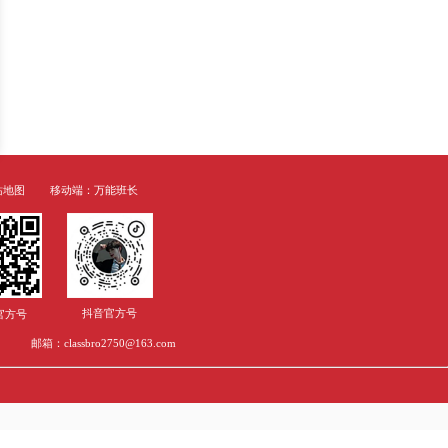
？
吸引着大量的留学生前去深造。同时
本，含金量还很高。因此许多小伙伴
拉斯哥大学吗?想去格拉斯哥大学又
学，一起来看看吧~格拉斯哥大学(U
界百强名校，英国老牌名校。位于英国苏格兰格
十所大学之一，英语世界国家第四古老
国常春藤联盟罗素大学集团和国际大
斯哥大学拥有许多英国首创科目，建立了英
、海事海洋工程
就业发展详解
专业，首先，教育专业作为传播人来