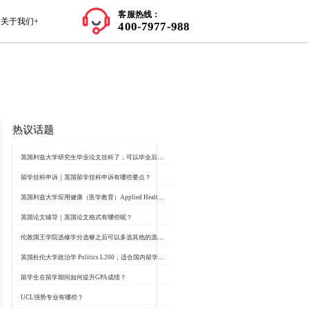
师资力量
学员案例
留学知识+
关于我们+
热议话题
来的挂科？
：https://www.classbro.com/
留学挂科申诉｜英国
蛋，就像留学考试一样，自己
英国论文辅导｜英国