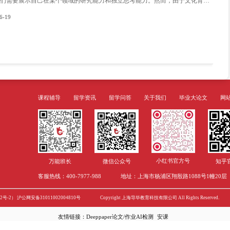
学校一般规定： 修满180学分为mast
英国格拉斯哥大学怎么申请？值得去吗
英国作为世界上最热门的留学国家之一，每年都
英国的学制短，无形中节省了时间成本和经济成
都会选择去英国留学。那么小伙伴们都知道英国格
要怎么申请呢?今天就来介绍一下英国格拉斯哥大
2022-07-29
niversity of Glasgow)，简称格大，世
拉斯哥市，始建于1451年，是全球最为古老的
大学，历年排名最高为世界第51名。同时也是英
学组织“Universitas 21”的创始成员。格拉
国第一个土木工程系和造船系，其他如航空工程
澳大利亚留学——莫纳什大学教育专业
莫纳什大学教育专业一直都是学生们非常看好的