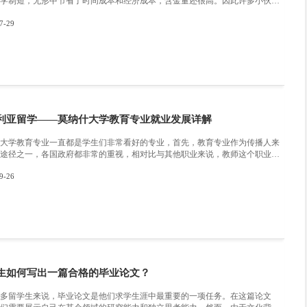
多少呢?万能班长辅导的很多同学，都通过自己的
万能班长也带来了留学奖学金申请干货，咱们一起
呢，作为加拿大留学生如何申请到奖学金?加拿大留学奖金
2022-08-22
留学奖金申请条件之如何查找奖学金信息以多伦多
uture student的介绍部分，获取Tuition & Fina
ds，会进入学校的留学奖学金部分介绍，里面不
绍，还会有具体的申请要求介绍。加拿大留学奖
学每年提供数千个加拿大留学生奖励，价值
关于英国的Appeal 学术申述
英国学校的学分制与学位等级 英国硕士学位和本科留学的本科学位都是学分
制的一般硕士学位一共有180个学分为满分，每
后的毕业论文将占据比较大的水分比例在40到6
得注意的是当学生出现挂科时候，那么这门学分
2022-06-09
等级下降的情况。 那英国硕士的学位等级怎么分呢?英国硕士学分满分是180分当
学生修满180个学分之后学生会被授予master de
及留学生落户等等的。然后根据学生的最后成绩的高低被评为p
n。那么如果学生出现挂科，未过拿不到本门学