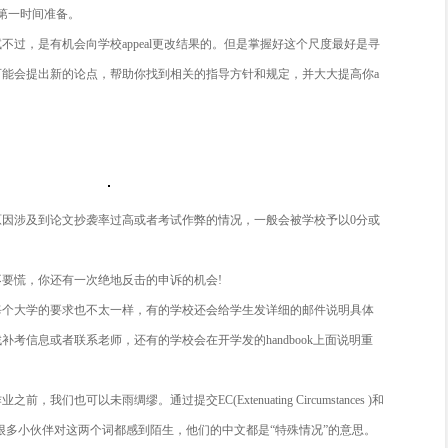
习，还没考试就知道自己这次通过的机会渺茫。所以提前为自己
准备应对必来的挂科呢?
你是本科生还是研究生，挂科之后都可以提出Appeal进入申诉
收场，因此，建议所有的学生fail之后都向学校appeal，无论是app
peal要在知道结果后的第一时间准备。
些特殊原因造成的考试不过，是有机会向学校appeal更改结果
指导，一个专业顾问可能会提出新的论点，帮助你找到相关的指
功的机会。
还有同学会因为一些原因涉及到论文抄袭率过高或者考试作弊的