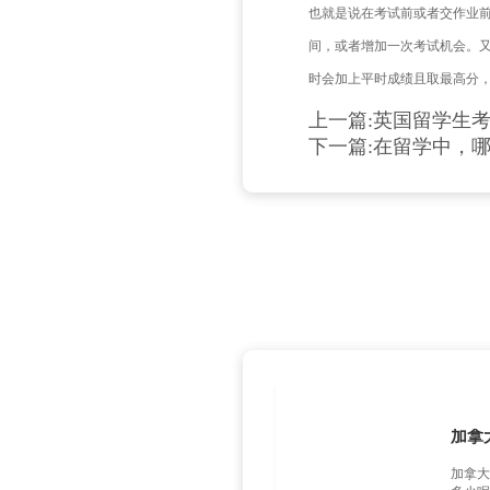
者退学处
如果
一旦
补考流程
考/补考
同样的
MC(Mit
也就是说
间，或者增
时会加上
上一篇