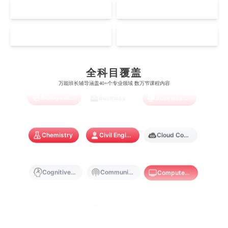
加州理工学院
阿尔伯塔大学
NZ
SG
惠灵顿维多利亚大学
新加坡管理大学
澳门科技大学
香港中文大学
Accounting
Actuarial Science
Architecture
爱丁堡大学
昆士兰大学
芝加哥大学
滑铁卢大学
坎特伯雷大学
新加坡科技设计大学
MO
HK
澳门理工大学
香港科技大学
曼彻斯特大学
西澳大学
宾夕法尼亚大学
西安大略大学
Artificial Intelligence
怀卡托大学
新加坡理工大学
Biochemistry
Bioinformatics
澳门城市大学
香港理工大学
布里斯托大学
阿德莱德大学
康奈尔大学
蒙特利尔大学
全科目覆盖
梅西大学
新跃社科大学
圣若瑟大学
香港城市大学
万能班长辅导涵盖40+个专业领域 数万节课程内容
帝国理工学院
墨尔本大学
Biological Sciences
Business
Business Analytics
加州大学伯克利分校
卡尔加里大学
林肯大学
新加坡管理学院
澳门旅游学院
香港浸会大学
麻省理工学院
多伦多大学
奥克兰理工大学
拉萨尔艺术学院
澳门镜湖护理学院
香港教育大学
Chemistry
Civil Engineering
Cloud Computing
奥克兰大学
新加坡国立大学
澳门管理学院
香港岭南大学
Cognitive Science
Communications
Computer Science
澳门大学
香港大学
Criminology
Cybersecurity
Data Science