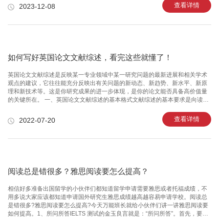
URL链接、最后访问的日期。在标注参考文献时，请按照以下格式进行：作者
查看详情
2023-12-08
（若有）. “标题.“ 网站名称. URL链接. 最后访问日期.例如：1. 个人作者的网
站：张三. “如何写一篇优秀的论文.“ 学术写作指
南. https://www.xueshu.com/123/123456. 2021年5月1日.2. 部分网站可能没有
明确的作者，但仍需提供网站的标题：“编写
如何写好英国论文文献综述，看完这些就懂了！
英国论文文献综述是反映某一专业领域中某一研究问题的最新进展和相关学术
观点的建议，它往往能充分反映出有关问题的新动态、新趋势、新水平、新原
理和新技术等。这是你研究成果的进一步体现，是你的论文能否具备高价值量
的关键所在。 一、英国论文文献综述的基本格式文献综述的基本要求是向读者
介绍与主题有关的详细资料、动态、进展、展望以及对以上方面的评述，因此
文献综述的格式相对多样，但总的来说，一般都包含以下四部分：即前言、主
查看详情
2022-07-20
题、总结和参考文献。1、前言部分这是整个英国论文文献综述的最直观的呈
现，对于你的整体论文和文献综述都是一个最基本的相关介绍。简明扼要的说
明你的研究方向、研究思路以及初步概念，使得读者有一个最基本的概念和初
步了解。 2、主体部分关于英国论文文献综述的主体部分如何陈述，没有一个
固定的模式。可以根
阅读总是错很多？雅思阅读要怎么提高？
相信好多准备出国留学的小伙伴们都知道留学申请需要雅思或者托福成绩，不
用多说大家应该都知道申请国外研究生雅思成绩越高越容易申请学校。阅读总
是错很多?雅思阅读要怎么提高?今天万能班长就给小伙伴们讲一讲雅思阅读要
如何提高。1、所问所答IELTS 测试的金玉良言就是：“所问所答”。首先，要完