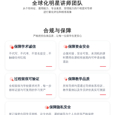
全球化明星讲师团队
Economics
Education
Electrical Engineering
从​​个性特征、通用能力、专业素质、管理能力四个维度对导师
进行量化评估和精准画像
Electrical
Fashion Design
Film
合规与保障
严格把控自身品质，让每一位留学生更安心
Finance
FinTech
Graphic Design
保障学术诚信
保障资金安全
不代写、不代考、不冒名提交，不
企微对接，安全可靠。未消耗的课
触碰任何红线
时费用在课程有效期内可申请余额
Internet of Things
Laws
Management
退款
Marketing
Mathematics
Medicine
过程留痕可验证
保障教学品质
全程留痕与学校要求对齐，每一步
所有导师均需通过导师体系培训，
都有证据与可复用的学习资产
教学案例以及学员评价真实可溯源
Nursing
Physics
Political Science
保障隐私安全
签订保密合同学员资料、论文内容、课程辅导与个人信息等严格保密
Psychology
Public Health
Robotics