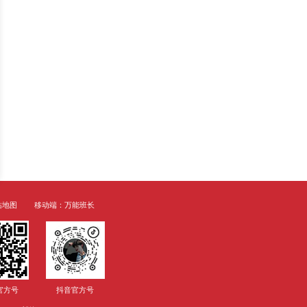
提高申请录取机会。了解低绩点的原
素造成，如学习时间分配不当、学科
素，制定相应的解决方案是十分必要
间，高效利用时间，制定学习计划
时间用于学习，优先处理学术课程，
些学科的掌握需要投入更多的时间和
困难的具体原因，并寻求帮助。可以
经明确给出了master课程2023
stralian National Univer
利亚首都堪培拉，属五星级大学。澳洲唯
 排名：30优势：唯一的国立公立大
业：政治学、国际关系研究、人文与
023年硕士课程入学申请截止日期：全
：2022年6月1日开始申请均分要求：
，单项不低于6.0托福：总分不低于80，