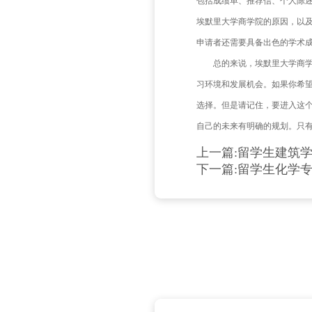
首先
括会计、
将学习的
研究机会
力。
然后
包括成绩
埃默里大
申请者还
总的