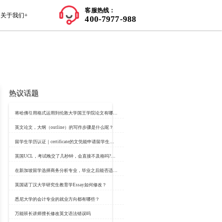
师资力量
学员案例
留学知识+
关于我们+
热议话题
么？
：https://www.classbro.com/
英文论文，大纲（ou
 Business）无疑是一座金字塔的