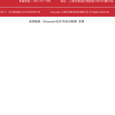
阅
留学市场重新回暖，留学生要如何规划
“后疫情时代”的留学正在走出低谷期，中国留学
心针”。留学市场重新回暖进入1月以来，留学咨询
协会(Institute of International Educatio
报告显示，在2021-2022学年，前往美国留学的国
2023-02-20
年相比增长了3.8%。在这一学年，首次入学的国际
80%。随着美国留学热度的上升，整个留学市场
规划?一般来说，去美国留学都至少要提前一年的
请美国研究生留学如何做好规划吧!大三期间去美
选校选
2023年，随着社会的开放，很多大学生希望能
见识更广阔的世界。作为教育体系完善、教育资