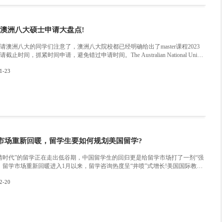
申请美国本科学校需要达到什么条件？
对许多学生和家长来说，申请美国本科大学可能
学的申请过程和申请条件有很多细节需要注意。
以帮助你更好地理解美国本科的申请条件和流程
件：1. 学历：落实本科申请条件的第一步是确
2023-05-04
包括高中三年的成绩单，SAT/ACT考试等，以证
能力是必要的。你需要提交英语考试成绩，如托福
的语言部分。3. 个人文书：许多学校要求申请人提交个人文书(
oal Statement等文件，以便获取申请人的个人
信：申请人需要向老师或导师索要推荐信，推荐
在留学申请过程中，绩点是众多大学和院校评估
如果你的绩点偏低，不要灰心！这并不意味着你