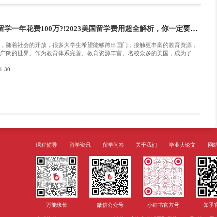
供一些建议，帮助你补救低绩点问题，并尽可能
因是制定补救计划的关键。低绩点可能由诸多因
2023-12-08
难度大、个人学习方法不适合等等。针对不同因
的。调整学习时间分配。合理安排每日的学习时
表，有针对性地攻坚克难。要保证每天有充足的
合理分配其他课余活动时间。分析学科难度。有
精力。识别你在哪些学科中表现较差，找到导致
向老师请教、参加辅导班或组织学习小组，
2023 澳洲八大硕士申请大盘点!
准备申请澳洲八大的同学们注意了，澳洲八大院校都已
年的申请截止时间，抓紧时间申请，避免错过申请时间。The Au
sity澳洲国立大学，成立于1946年，位于澳大
一由联邦国会立法设立的国立大学。▶2023年QS
2023-01-23
学、各学术领域世界前列，稳居全球前50推荐专
社会科学、计算机科学、自然科学(世界顶尖)▶2
年均可接受申请S1：2022年3月14日开始申请S2
不低于5.0/7.0语言要求：雅思：总分不低于6.5