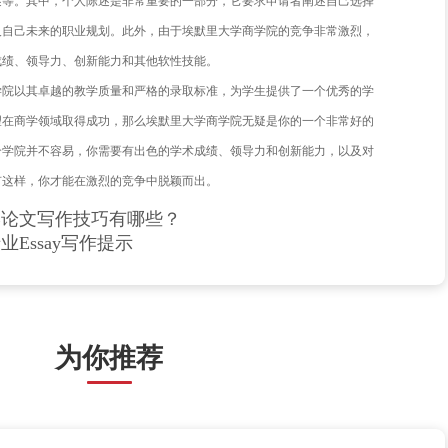
，让我们来看看埃默里大学商学院的教学质量。该学院提供了一
金融、市场营销、运营管理等。学院采用的核心课程模式强调实
理论知识应用到实际的工作环境中。此外，学院还非常重视研究
和资源。这不仅能够提升学生的学术能力，也有助于培养学生的
，我们再来看看埃默里大学商学院的录取标准。首先，申请者需
单、推荐信、个人陈述等。其中，个人陈述是非常重要的一部分
学商学院的原因，以及自己未来的职业规划。此外，由于埃默里
需要具备出色的学术成绩、领导力、创新能力和其他软性技能。
来说，埃默里大学商学院以其卓越的教学质量和严格的录取标准