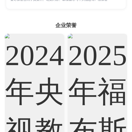
Psychology
Public Health
Robotics
企业荣誉
Sociology
Statistics
Sustainability
Accounting
Actuarial Science
Architecture
Artificial Intelligence
Biochemistry
Bioinformatics
Biological Sciences
Business
Business Analytics
Chemistry
Civil Engineering
Cloud Computing
Cognitive Science
Communications
Computer Science