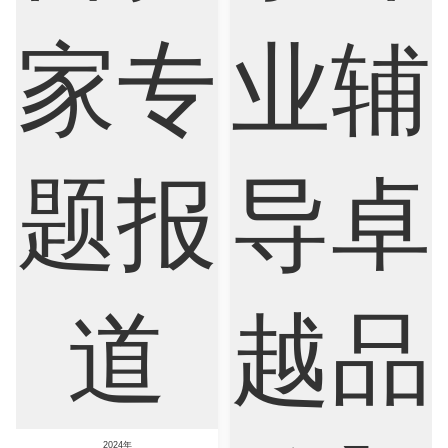
Nursing
Physics
Political Science
Psychology
Public Health
Robotics
Sociology
Statistics
Sustainability