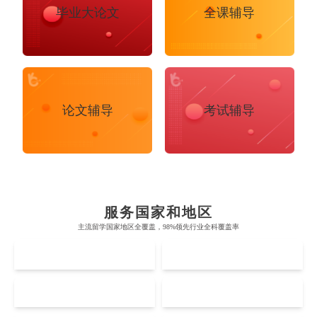
毕业大论文
全课辅导
论文辅导
考试辅导
布里斯托大学
阿德莱德大学
帝国理工学院
墨尔本大学
加州大学伯克利分校
卡尔加里大学
服务国家和地区
牛津大学
新南威尔士大学
主流留学国家地区全覆盖，98%领先行业全科覆盖率
麻省理工学院
多伦多大学
奥克兰理工大学
拉萨尔艺术学院
UK
AUS
剑桥大学
悉尼大学
斯坦福大学
麦吉尔大学
奥克兰大学
新加坡国立大学
澳门管理学院
香港岭南大学
伦敦大学学院
澳大利亚国立大学
US
CA
哈佛大学
英属哥伦比亚大学
奥塔哥大学
南洋理工大学
澳门大学
香港大学
伦敦国王学院
蒙纳士大学