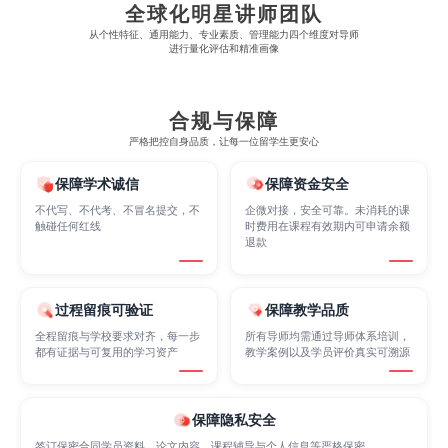
全球化明星讲师团队
Economics
Education
Electrical Engineering
从​​个性特征、通用能力、专业素质、管理能力四个维度对导师
进行量化评估和精准画像
Electrical
Fashion Design
Film
合规与保障
严格把控自身品质，让每一位留学生更安心
Finance
FinTech
Graphic Design
保障学术诚信
保障资金安全
不代写、不代考、不冒名提交，不
企微对接，安全可靠。未消耗的课
触碰任何红线
时费用在课程有效期内可申请余额
Internet of Things
Laws
Management
退款
过程留痕可验证
保障教学品质
Marketing
Mathematics
Medicine
全程留痕与学校要求对齐，每一步
所有导师均需通过导师体系培训，
都有证据与可复用的学习资产
教学案例以及学员评价真实可溯源
Nursing
Physics
Political Science
保障隐私安全
签订保密合同学员资料、论文内容、课程辅导与个人信息等严格保密