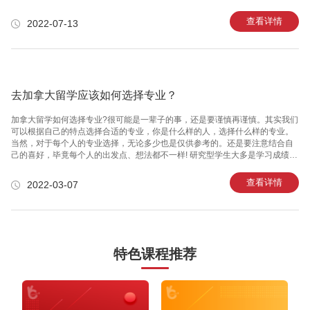
英国大学招生分为两种：第一，DDL制：分批次开启录取，一般是在9-11月、
1月、3月，也有5月的;第二，rolling制：没有一个具体的DDL时间，什么时候
查看详情
2022-07-13
人招满了，随时停止录取。一般名校的录取在9-11月份就基本招满了，所以越
拖到后面，进入名校的可能性越渺茫。同时万能班长不建议小伙伴们既准备考
研，又准备出国留学。虽说是上了双保险，但是考研和出国在准备上就大相径
庭，因此很有可能出现竹篮打水一场空的结果。2. 选择院校
去加拿大留学应该如何选择专业？
加拿大留学如何选择专业?很可能是一辈子的事，还是要谨慎再谨慎。其实我们
可以根据自己的特点选择合适的专业，你是什么样的人，选择什么样的专业。
当然，对于每个人的专业选择，无论多少也是仅供参考的。还是要注意结合自
己的喜好，毕竟每个人的出发点、想法都不一样! 研究型学生大多是学习成绩优
异的学生。理性思维是标签，他们不喜欢太正式、太浮夸的东西，也不喜欢太
浮夸的人际关系。他们感兴趣的是各种各样的学术挑战，尤其是在数学、物理
查看详情
2022-03-07
等理工科专业。 适合出国留学的专业: 数学、物理、临床医学、麻醉学、医学
影像学、医学检验、海洋科学、心理学、生物工程、船舶与海洋工程、港口航
道与海岸工程、交通运输、飞行技术、航海技术、轮机工程、物流工程、油气
储运工程、车辆工程、地质学、地理信息系统等专业。 脚踏实地的人不喜欢漫
无
特色课程推荐