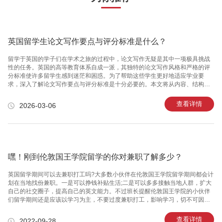
英国留学生论文写作要点与评分标准是什么？
留学于英国的学子们在学术之旅的过程中，论文写作无疑是其中一项极具挑战
性的任务。英国的高等教育体系自成一派，其独特的论文写作风格和严格的评
分标准使许多留学生感到迷茫和困惑。为了帮助这些学生更好地适应学业要
求，深入了解论文写作要点与评分标准是十分必要的。本文将从内容、结构、
语言、格式等多方面为您详细解读英国留学生论文写作的关键要素和考评标
准。一、明确的论文结构在英国学术界，论文的结构非常重要。一般而言，一
查看详情
2026-03-06
篇标准的英国学术论文由以下几个部分组成：引言、主体和结论。1. 引言部
分：这里是为读者提供背景信息和问题陈述的地方。一个好的引言应当清晰地
指出论文的研究问题，并对所用的研究方法进行简要描述，让读者了解文章将
要探讨的内容和目标。2. 主体部分：这是论文的核心，也是最详细的部分。主
体部分通常涉及多个小
嘿！刚到伦敦国王学院留学的你对兼职了解多少？
英国留学期间可以去兼职打工吗?大多数小伙伴在伦敦国王学院留学期间都会计
划在当地找份兼职。一是可以挣钱补贴生活;二是可以多多接触当地人群，扩大
自己的社交圈子，提高自己的英文能力。不过班长提醒伦敦国王学院的小伙伴
们留学期间还是应该以学习为主，不要过度兼职打工，影响学习，切不可因小
失大哦!今天班长就给伦敦国王学院及其他英国院校留学的小伙伴们解答一下英
国兼职相关问题。1、到英国多久可以工作?首先伦敦国王学院的留学生小伙伴
查看详情
2022-09-28