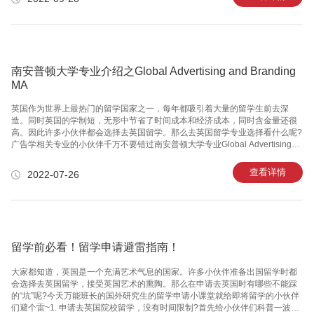
们要知道，并不是一到英国就可以立即找兼职的。要在英国学习时间超过六个
月时间，同时还须遵循移民条例的规定才能在伦敦国王学院留学期间工作，但
如果课程时间短于六个月的话，一般来说是不允许工作的。2、如何判断在英国
学习期间是否允许工作?在英国伦敦国王学院学习期间怎么知道自己是否能够外
出工作呢?
南安普顿大学专业介绍之Global Advertising and Branding
MA
英国作为世界上最热门的留学国家之一，每年都吸引着大量的留学生前去深
造。同时英国的学制短，无形中节省了时间成本和经济成本，同时含金量还很
高。因此许多小伙伴都会选择去英国留学。那么去英国留学专业选择看什么呢?
广告学相关专业的小伙伴千万不要错过南安普顿大学专业Global Advertising
and Branding MA，一起来看看吧~首先我们先来了解一下该专业的基本内容
吧：1.这个专业的负责人是Dr. Nik Mahon，主要是是研究创意广告和视觉化传
查看详情
2022-07-26
媒领域的。老师的主攻方向，落脚点是广告学。精确来说应该是品牌广告学，
教你学会如何通过树立和包装品牌形象，让消费者心理这个品牌形成一个固定
的认识，然后为自己这个认知买单，从而提高品牌的市场占有率和市场份额。
2.温彻斯特艺术学院不在南安本校，离南安
留学前必看！留学申请避雷指南！
大家都知道，英国是一个充满艺术气息的国家。许多小伙伴准备出国留学时都
会选择去英国留学，接受英国艺术的熏陶。那么在申请去英国时有哪些不能踩
的“坑”呢?今天万能班长的国外研究生的留学申请小课堂就给即将留学的小伙伴
们避个雷~1. 申请去英国院校留学，没有时间限制?首先给小伙伴们科普一波，