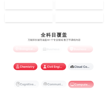
加州理工学院
阿尔伯塔大学
NZ
SG
惠灵顿维多利亚大学
新加坡管理大学
澳门科技大学
香港中文大学
爱丁堡大学
昆士兰大学
Accounting
Actuarial Science
Architecture
芝加哥大学
滑铁卢大学
坎特伯雷大学
新加坡科技设计大学
MO
HK
澳门理工大学
香港科技大学
曼彻斯特大学
西澳大学
宾夕法尼亚大学
西安大略大学
怀卡托大学
新加坡理工大学
澳门城市大学
香港理工大学
Artificial Intelligence
Biochemistry
Bioinformatics
布里斯托大学
阿德莱德大学
康奈尔大学
蒙特利尔大学
全科目覆盖
梅西大学
新跃社科大学
圣若瑟大学
香港城市大学
万能班长辅导涵盖40+个专业领域 数万节课程内容
帝国理工学院
墨尔本大学
加州大学伯克利分校
卡尔加里大学
Biological Sciences
Business
Business Analytics
林肯大学
新加坡管理学院
澳门旅游学院
香港浸会大学
麻省理工学院
多伦多大学
奥克兰理工大学
拉萨尔艺术学院
澳门镜湖护理学院
香港教育大学
Chemistry
Civil Engineering
Cloud Computing
奥克兰大学
新加坡国立大学
澳门管理学院
香港岭南大学
澳门大学
香港大学
Cognitive Science
Communications
Computer Science
Criminology
Cybersecurity
Data Science