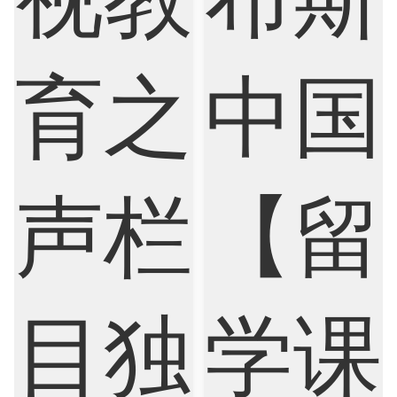
Criminology
Cybersecurity
Data Science
Economics
Education
Electrical Engineering
Electrical
Fashion Design
Film
Finance
FinTech
Graphic Design
Internet of Things
Laws
Management
Marketing
Mathematics
Medicine