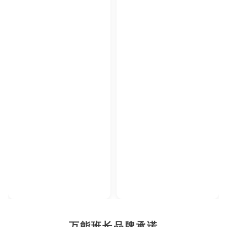
2023年腾讯教育·回响中国教育年度论坛
2023年中央广播电视总台国际在线教育大会
【年度综合实力教育集团】
【年度教育领军人物】
万能班长品牌承诺