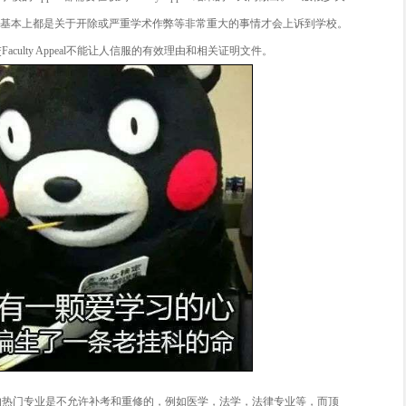
可就“非正式申诉阶段”没有解决的问题，向faculty提出进一步
的20个工作日内填写Formal Appeal From并提交给Student Info