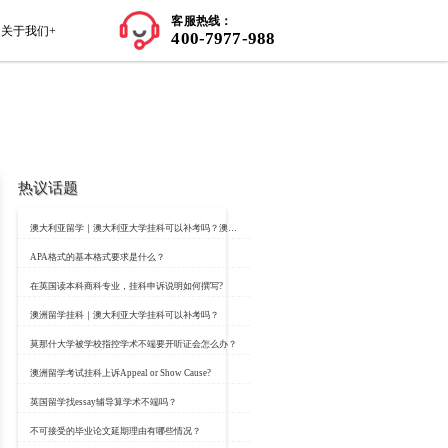
师资力量
学员案例
留学知识+
关于我们+
热议话题
卡迪夫大学挂科补
APA格式的基本格
：https://www.classbro.com/
在英国读本科商科专
澳洲留学挂科｜澳大