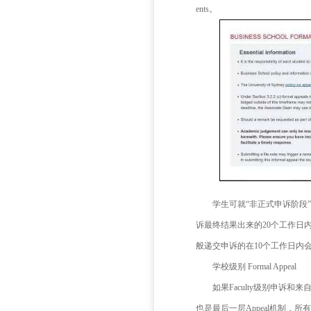
非正式申
此处的
申请
俗话说“
为新的分
如果
谈话之后
仍然对成
学院级别
如果希
节，比如老师