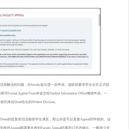
诉 (Informal Appeal)
“非正式申诉”就是向某门课的 Academic Staff提出申诉，
受理被收到后，申诉会发给相关的Academic Staff，在他们会
Remark有风险,投诉需谨慎”，因为重新打过的分数不管比原分
数。
该学生依旧对成绩不满意，可以在收到新分数的5个工作日内与相关的Aca
的结果将会最为最后分数。一般在这个阶段，与申诉有关的大部
绩不满意，便可进入下一步，提出”正式申诉”。
 Formal Appeal
望继续向学院申请Appeal：一封详细解释整个Appeal过程和决定的信;I
出具的Informal Appeal决定的结果和原因;相关的作业或是考卷;任何