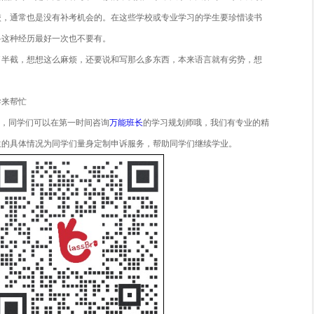
在10个工作日内会收到来自Dean给出的Written Decision。
 Formal Appeal
aculty级别申诉和来自Dean的批复依旧没能使学生满意，那么你
Appeal机制，所有学校的Appeal都需要在收到Faculty App
Appeal会走到这一步，基本上都是关于开除或严重学术作弊等
的申诉需要学生提交Faculty Appeal不能让人信服的有效理由