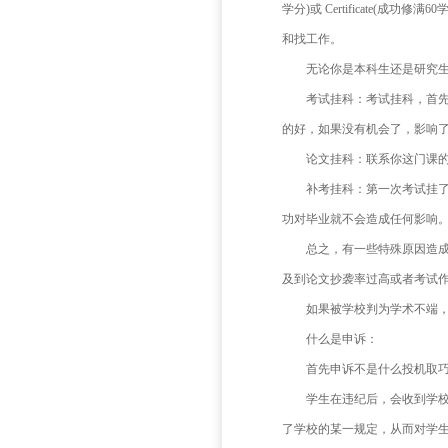
创意
科的情况
创意写作
一般
学分)或 
和找工作
无论
考试
的好，如
论文
补考
功对毕业