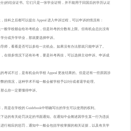
写作专业在卡迪夫大学算得上一门热门学科，但是想要通过也不
出现，同学们就像热锅上的蚂蚁急得团团转。不要慌张，今天
万
专业挂科了怎么办?
学校在成绩低于50%的情况下是拿不到硕士学位证书，而是会发一个叫做
Certificate(成功修满60学分)的结业证书。它们只是一张学业
。
你是本科生还是研究生，挂科之后都可以提出 Appeal 进入申
挂科：考试挂科，首先一般学校都会给补考机会，但是补考的分
果没有机会了，影响了学分或升学毕业，那就要选择申诉。
挂科：联系你这门课的导师，看看是否可以多给一次机会。如果
挂科：第一次考试挂了，在很多情况下还有补考，要是补考再挂
就不会造成任何影响。