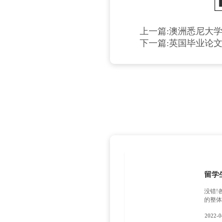
万事
级大学，
的机会，
看到