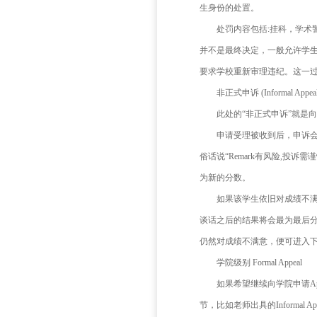
总之
及到论文
如果
什么
首先
学生
了学校的
生身份的
处罚
并不是最
要求学校重