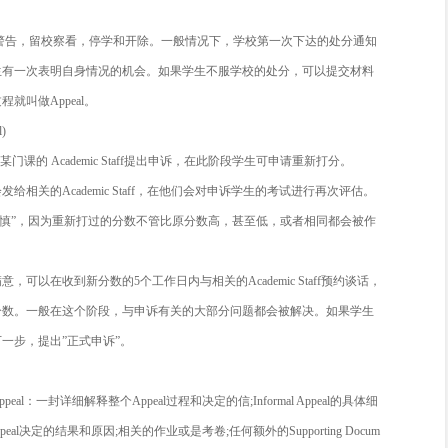
，有一些特殊原因造成的考试不过，是有机会向学校 Appeal 
抄袭率过高或者考试作弊的情况，这种学术不端一般会被学校予
被学校判为学术不端，那么你一定要懂得申诉。
是申诉：
申诉不是什么投机取巧，而是在学校的 Guidebook中明确写出
在违纪后，会收到学校下达的有关处罚决定的书面通知。在通知
某一规定，从而对学生进行相应的惩罚，通知中一般会包括学校
处置。
内容包括:挂科，学术警告，留校察看，停学和开除。一般情况下
终决定，一般允许学生有一次表明自身情况的机会。如果学生不
新审理违纪。这一过程就叫做Appeal。