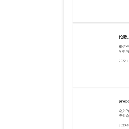
想还是算
遭遇
为了
英导师团