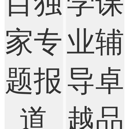
Marketing
Mathematics
Medicine
Nursing
Physics
Political Science
Psychology
Public Health
Robotics
Sociology
Statistics
Sustainability