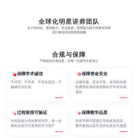
Criminology
Cybersecurity
Data Science
全球化明星讲师团队
从​​个性特征、通用能力、专业素质、管理能力四个维度对导师
Economics
Education
Electrical Engineering
进行量化评估和精准画像
Electrical
Fashion Design
Film
合规与保障
严格把控自身品质，让每一位留学生更安心
Finance
FinTech
Graphic Design
保障学术诚信
保障资金安全
不代写、不代考、不冒名提交，不
企微对接，安全可靠。未消耗的课
触碰任何红线
时费用在课程有效期内可申请余额
退款
Internet of Things
Laws
Management
过程留痕可验证
保障教学品质
Marketing
Mathematics
Medicine
全程留痕与学校要求对齐，每一步
所有导师均需通过导师体系培训，
都有证据与可复用的学习资产
教学案例以及学员评价真实可溯源