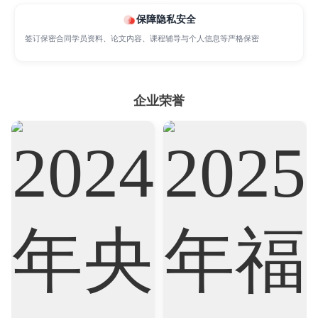
Nursing
Physics
Political Science
保障隐私安全
签订保密合同学员资料、论文内容、课程辅导与个人信息等严格保密
Psychology
Public Health
Robotics
企业荣誉
Sociology
Statistics
Sustainability
Accounting
Actuarial Science
Architecture
Artificial Intelligence
Biochemistry
Bioinformatics
Biological Sciences
Business
Business Analytics
Chemistry
Civil Engineering
Cloud Computing