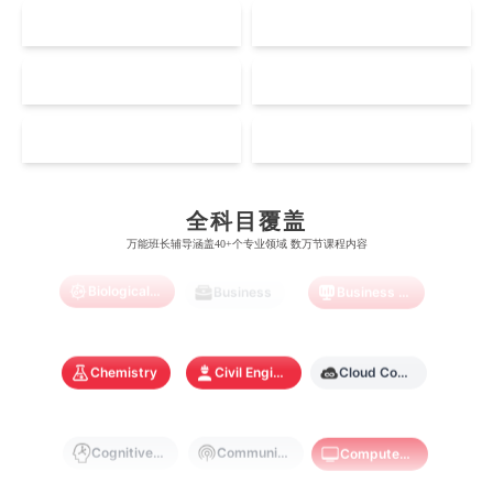
伦敦大学学院
澳大利亚国立大学
US
CA
哈佛大学
英属哥伦比亚大学
奥塔哥大学
南洋理工大学
澳门大学
香港大学
伦敦国王学院
蒙纳士大学
加州理工学院
阿尔伯塔大学
NZ
SG
惠灵顿维多利亚大学
新加坡管理大学
澳门科技大学
香港中文大学
爱丁堡大学
昆士兰大学
芝加哥大学
滑铁卢大学
Accounting
Actuarial Science
Architecture
坎特伯雷大学
新加坡科技设计大学
MO
HK
澳门理工大学
香港科技大学
曼彻斯特大学
西澳大学
宾夕法尼亚大学
西安大略大学
怀卡托大学
新加坡理工大学
澳门城市大学
香港理工大学
Artificial Intelligence
Biochemistry
Bioinformatics
布里斯托大学
阿德莱德大学
康奈尔大学
蒙特利尔大学
全科目覆盖
梅西大学
新跃社科大学
圣若瑟大学
香港城市大学
万能班长辅导涵盖40+个专业领域 数万节课程内容
帝国理工学院
墨尔本大学
加州大学伯克利分校
卡尔加里大学
林肯大学
新加坡管理学院
Biological Sciences
Business
Business Analytics
澳门旅游学院
香港浸会大学
麻省理工学院
多伦多大学
奥克兰理工大学
拉萨尔艺术学院
澳门镜湖护理学院
香港教育大学
Chemistry
Civil Engineering
Cloud Computing
奥克兰大学
新加坡国立大学
澳门管理学院
香港岭南大学
澳门大学
香港大学
Cognitive Science
Communications
Computer Science