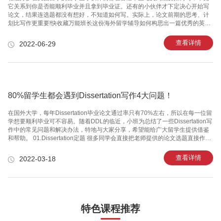
它关系到你是否能顺利毕业并且拿到毕业证。还有的小伙伴才下定决心开始写
论文，结果连选题都没有想好，不知道如何写。实际上，论文前期的思考、计
划比写作更重要!快收藏万能班长这份海外留学辅导如何构思出一篇优秀的英国
大论文吧! 首先，90%以上的人都对学术论文的写作有一个很严重的认知错误。
就是认为写论文的重点在于“写”。其实并不是，学术论文写作的本质根本就不
查看详情
2022-06-29
在“写”上，而在于“思考”，在于“计划”。正确的论文写作应该是70%思考/计划加
上30%写/修改。 有好多小伙伴跟万能班长说自己有一定的实验数据，但是不
知道怎么整理，没办法把故事讲圆了。其实这个问题的本质在于：不知道如何
构造故事线。要解决这个问题，我们要做的就是：画出你的研
80%留学生都会遇到Dissertation写作4大问题！
在国外大学，每年Dissertation毕业论文通过率只有70%左右，所以在每一位留
学想要顺利毕业可不容易。随着DDL的临近，小班为总结了一些Dissertation写
作中的常见问题和解决办法，特地与大家分享，希望能给广大留学生提供借鉴
和帮助。 01.Dissertation定题 很多同学会直接把老师提供的论文选题直接作为
自己的题目内容，不进行任何的修改和变动。 事实上选题范围很广，对论文题
目的描述和研究方向都是非常宽泛的解释，并不能够直接被用作自己最终论文
查看详情
2022-03-18
的题目。 题目不够具体化，导致写作泛泛而谈，最终也会导致整个写作的过程
非常艰难，讨论不够深入，结论不够有依据，最终导致论文不通过。 破解之
道：Research Title 在选题方面，大家应该首先把老师给到的题目不断地具体
化，直
特色课程推荐