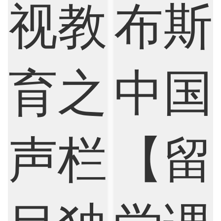
Cognitive Science
Communications
Computer Science
Criminology
Cybersecurity
Data Science
Economics
Education
Electrical Engineering
Electrical
Fashion Design
Film
Finance
FinTech
Graphic Design
Internet of Things
Laws
Management