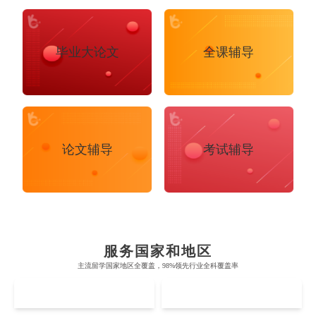
毕业大论文
全课辅导
论文辅导
考试辅导
布里斯托大学
阿德莱德大学
帝国理工学院
墨尔本大学
加州大学伯克利分校
卡尔加里大学
服务国家和地区
牛津大学
新南威尔士大学
主流留学国家地区全覆盖，98%领先行业全科覆盖率
麻省理工学院
多伦多大学
奥克兰理工大学
拉萨尔艺术学院
UK
AUS
剑桥大学
悉尼大学
斯坦福大学
麦吉尔大学
奥克兰大学
新加坡国立大学
澳门管理学院
香港岭南大学