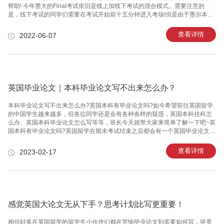
帮助! 今年墨大的Final考试依旧是线上加线下考试的混合模式。需要注意的
是，线下考试的同学们需要在考试开始前十五分钟进入考场!但是由于墨尔本大
学今年并没有强制大家线下考试，所以大部分考试仍旧可以线上进行!但是希望
大家不要因为线上考试就放松警惕哦，在遇到困难的时候也可以及时寻求留学
查看详情
2022-06-07
生辅导的帮助或者求助于你的老师同学。 除去线下考试外，墨尔本大学的线上
考试今年一共有六种考试形式： 1. LMS quizzes：多数以quiz和选择题为主，
和平常的weekly quiz十分相似。 2. LMS assignments：用于提交assignme
英国毕业论文｜本科毕业论文写不出来怎么办？
本科毕业论文写不出来怎么办?英国本科有毕业论文吗?如今希望前往英国留学
的中国学生越来越多，但各位同学还是会有各种各样的疑惑，英国本科挂科怎
么办、英国本科毕业论文怎么写等等，班长今天就带大家来简单了解一下吧~英
国本科有毕业论文吗?英国留学在期末考试结束之后都会有一个英国毕业论文，
无论是本科生还是英国硕士，英国本科毕业论文怎么写?英国毕业论文对于部分
留学生来说，确实是短板。英国毕业论文不过，意味着学分没有修满，自然是
查看详情
2023-02-17
拿不到学位。一旦留学生在国外留学没有拿到学位，回国也不能申请学历认证
了。英国留学生自己独立离开父母去到万里远的国家去读书，熬夜写英国毕业
论文也写不出来，Z终因为英国毕业论文没通过而不能毕业，能有什么解决办
法?英国本科有毕业论文吗?英国本科论文没过没有学位证怎么办?首先可以进
行转学，保留
感觉英国大论文无从下手？思考计划比写更重要！
相信好多在英国留学的留学生小伙伴们都在苦恼毕业论文到底要如何写，毕竟