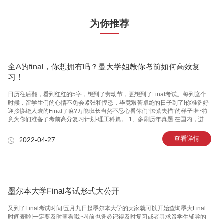
为你推荐
全A的final，你想拥有吗？曼大学姐教你考前如何高效复
习！
日历往后翻，看到红红的5字，想到了劳动节，更想到了Final考试。每到这个
时候，留学生们的心情不免会紧张和惶恐，毕竟艰苦卓绝的日子到了!你准备好
迎接惨绝人寰的Final了嘛?万能班长当然不忍心看你们“惊慌失措”的样子啦~特
意为你们准备了考前高分复习计划-理工科篇。 1、多刷历年真题 在国内，进入
考试周或者考试月的时候，同学们一般都会通过刷历年真题来进行复习。同
理，对于在国外的同学来讲，也是可以通过刷历年真题来进行考前复习的。 登
查看详情
2022-04-27
录自己学校的官方网站，输入自己的学生账号，就可以搜索到与考试课程相关
的历年真题，一般5年内的历年真题都是具有参考价值的! 建议各位同学在复习
的时候，不要一次性把所有的历年真题刷完，可以留下最近1-2年的真题，等到
考试前做模拟冲刺。 因为，在国外考试，对于大部分
墨尔本大学Final考试形式大公开
又到了Final考试时间!五月九日起墨尔本大学的大家就可以开始查询墨大Final
时间表啦!一定要及时查看哦~考前也务必记得及时复习或者寻求留学生辅导的