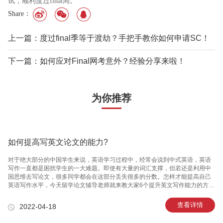
试，顺利度过final周。
Share：
上一篇：度过final季等于渡劫？手把手教你如何申请SC！
下一篇：如何应对Final网考意外？经验分享来啦！
为你推荐
如何提高写英文论文的能力?
对于绝大部分的中国学生来说，英语学习过程中，经常会说到中式英语，英语
写作一直都是困扰学生的一大难题。即使有大量的词汇支撑，但若还是利用中
国思维去写论文，很多同学都会在这部分丢失很多的分数。怎样才能提高自己
英语写作水平，今天留学论文辅导老师就来教大家6个提升英文写作能力的方
法，一起来学习一下吧! 1. 加强阅读量的提升 平时多读一些好的名著、短文、
英语新闻等，增加自己的阅读量，提升自己对英文的语感，这样会让我们在写
查看详情
2022-04-18
作时行云流水，有着源源不断的思路。 2. 学会模仿优秀范文 对于一些日常优秀
的英文写作范文，自己可以先模仿他们的写作风格，充分理解优秀英文范文的