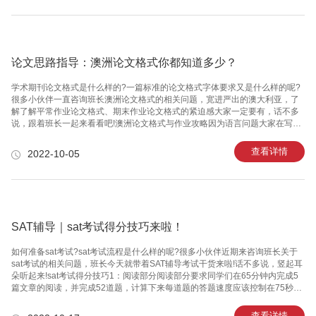
数据处理和分析，因此学生需要掌握统计学的基本概念和方法，如概率论、假
设检验、回归分析等。此外，还需要学习一些高级统计方法，如时间序列分
析、面板数据分析等。3. 数据库管理：数据库是数据分析的重要工具，学生需
要学会使用SQ
论文思路指导：澳洲论文格式你都知道多少？
学术期刊论文格式是什么样的?一篇标准的论文格式字体要求又是什么样的呢?
很多小伙伴一直咨询班长澳洲论文格式的相关问题，宽进严出的澳大利亚，了
解了解平常作业论文格式、期末作业论文格式的紧迫感大家一定要有，话不多
说，跟着班长一起来看看吧!​​​​​​​澳洲论文格式与作业攻略因为语言问题大家在写符
合澳大利亚论文格式的英语论文、毕业论文作业时往往词不达意，这不仅仅是
因为词汇量积累不足，还因为平时缺少练习，同学们可以读英文小说、看没有
查看详情
2022-10-05
中文字幕的节目，不断学习新的句式和词语，并在写作时用上。在大家积累了
足够多的知识，并学会用英文思考后，就无需担心符合澳大利亚论文格式的英
语论文、毕业论文作业写作和口语了。解决了语言问题同学们还需要注意澳大
利亚论文格式，写作之前要构思文章主旨，逻辑清晰，采用“论点+论据”的方式
SAT辅导｜sat考试得分技巧来啦！
如何准备sat考试?sat考试流程是什么样的呢?很多小伙伴近期来咨询班长关于
sat考试的相关问题，班长今天就带着SAT辅导考试干货来啦!话不多说，竖起耳
朵听起来!​​​​​​​sat考试得分技巧1：阅读部分阅读部分要求同学们在65分钟内完成5
篇文章的阅读，并完成52道题，计算下来每道题的答题速度应该控制在75秒左
右。如何准备sat考试?sat考试考多长时间?如果在一道题上的时间花费超过1分
钟的话，就应当标记先做下面的题了，如果其他题目完成之后，还有剩余的时
查看详情