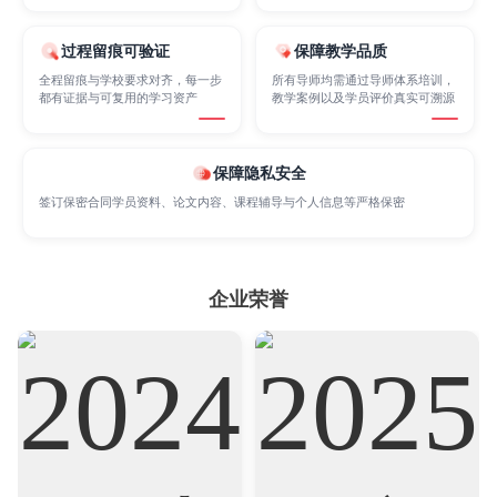
过程留痕可验证
保障教学品质
Marketing
Mathematics
Medicine
全程留痕与学校要求对齐，每一步
所有导师均需通过导师体系培训，
都有证据与可复用的学习资产
教学案例以及学员评价真实可溯源
Nursing
Physics
Political Science
保障隐私安全
签订保密合同学员资料、论文内容、课程辅导与个人信息等严格保密
Psychology
Public Health
Robotics
企业荣誉
Sociology
Statistics
Sustainability
Accounting
Actuarial Science
Architecture
Artificial Intelligence
Biochemistry
Bioinformatics