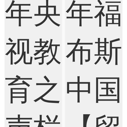
Biological Sciences
Business
Business Analytics
Chemistry
Civil Engineering
Cloud Computing
Cognitive Science
Communications
Computer Science
Criminology
Cybersecurity
Data Science
Economics
Education
Electrical Engineering
Electrical
Fashion Design
Film