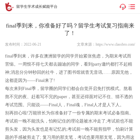
留学生学术成长赋能平台
final季到来，你准备好了吗？留学生考试复习指南来
了！
发布时间：2022-06-21
文章来源：https://www.classbro.com/
final季到来，许多在澳洲留学的同学开始紧张焦虑，为期末考试而
苦恼。一周恨不得七天都去蹦迪的同学，看到party邀约都打不起精
神;消息分分钟秒回的社牛，进了图书馆就杳无音讯……原因无他，
这都是因为——Final来了!
每次来到Final季，留学圈的同学们都会自觉开启免打扰模式。熬着
熬不完的夜、赶着写不完的paper，甚至还得面对记不住、猜不透的
考试范围。只能说——Final人，Final魂，Final人才是人下人。
别再担心啦!万能班长为你准备好了一份专属的期末考试必备指南。
考试前一晚不能洗头，怕刚记住的理论题被水冲走了;考试前也不能
剪头发，因为头发也是有记忆的;考试前一晚不能剪指甲，怕刷计算
题的手感被剪走了; 复习用的那支笔，考试也要用那支笔，因为用这