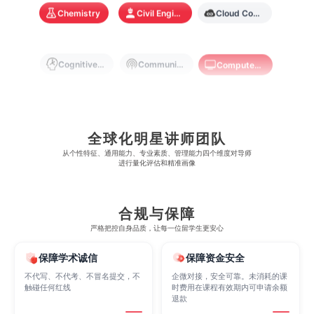
Chemistry
Civil Engineering
Cloud Computing
奥克兰大学
新加坡国立大学
澳门管理学院
香港岭南大学
澳门大学
香港大学
Cognitive Science
Communications
Computer Science
Criminology
Cybersecurity
Data Science
全球化明星讲师团队
从​​个性特征、通用能力、专业素质、管理能力四个维度对导师
Economics
Education
Electrical Engineering
进行量化评估和精准画像
Electrical
Fashion Design
Film
合规与保障
严格把控自身品质，让每一位留学生更安心
Finance
FinTech
Graphic Design
保障学术诚信
保障资金安全
不代写、不代考、不冒名提交，不
企微对接，安全可靠。未消耗的课
触碰任何红线
时费用在课程有效期内可申请余额
退款
Internet of Things
Laws
Management