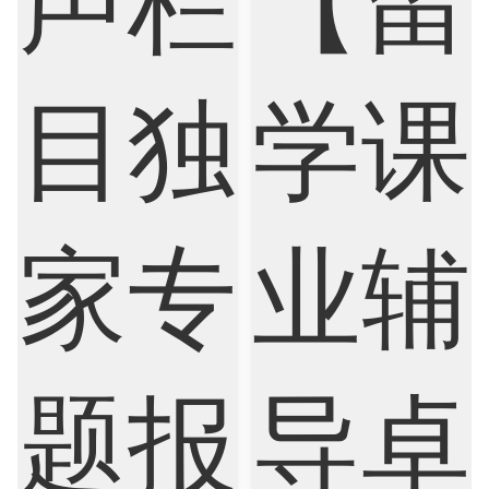
Finance
FinTech
Graphic Design
Internet of Things
Laws
Management
Marketing
Mathematics
Medicine
Nursing
Physics
Political Science
Psychology
Public Health
Robotics
Sociology
Statistics
Sustainability