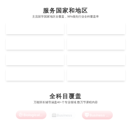
帝国理工学院
墨尔本大学
加州大学伯克利分校
卡尔加里大学
服务国家和地区
牛津大学
新南威尔士大学
主流留学国家地区全覆盖，98%领先行业全科覆盖率
麻省理工学院
多伦多大学
奥克兰理工大学
拉萨尔艺术学院
UK
AUS
剑桥大学
悉尼大学
斯坦福大学
麦吉尔大学
奥克兰大学
新加坡国立大学
澳门管理学院
香港岭南大学
伦敦大学学院
澳大利亚国立大学
US
CA
哈佛大学
英属哥伦比亚大学
奥塔哥大学
南洋理工大学
澳门大学
香港大学
伦敦国王学院
蒙纳士大学
加州理工学院
阿尔伯塔大学
NZ
SG
惠灵顿维多利亚大学
新加坡管理大学
澳门科技大学
香港中文大学
爱丁堡大学
昆士兰大学
芝加哥大学
滑铁卢大学
Accounting
Actuarial Science
Architecture
坎特伯雷大学
新加坡科技设计大学
MO
HK
澳门理工大学
香港科技大学
曼彻斯特大学
西澳大学
宾夕法尼亚大学
西安大略大学
怀卡托大学
新加坡理工大学
澳门城市大学
香港理工大学
布里斯托大学
阿德莱德大学
Artificial Intelligence
Biochemistry
Bioinformatics
康奈尔大学
蒙特利尔大学
全科目覆盖
梅西大学
新跃社科大学
圣若瑟大学
香港城市大学
万能班长辅导涵盖40+个专业领域 数万节课程内容
帝国理工学院
墨尔本大学
加州大学伯克利分校
卡尔加里大学
林肯大学
新加坡管理学院
澳门旅游学院
香港浸会大学
Biological Sciences
Business
Business Analytics
麻省理工学院
多伦多大学
奥克兰理工大学
拉萨尔艺术学院
澳门镜湖护理学院
香港教育大学